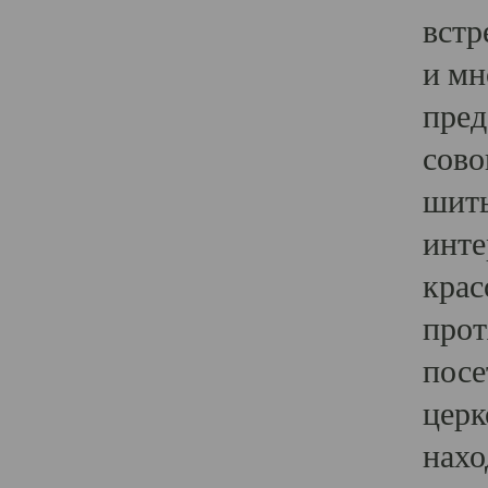
встр
и мн
пред
сово
шить
инте
крас
прот
посе
церк
нахо