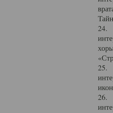
врат
Тайн
24. 
инте
хоры
«Стр
25. 
инте
икон
26. 
инте