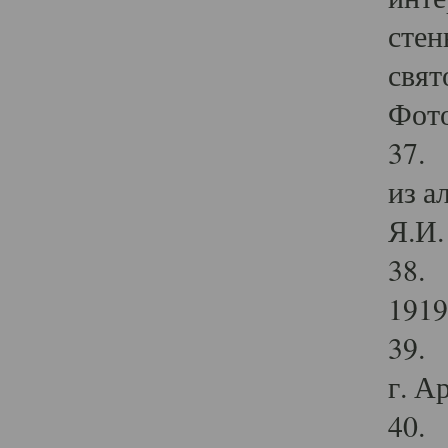
стен
свят
Фото
37. 
из а
Я.И. 
38. 
1919
39. 
г. А
40. 