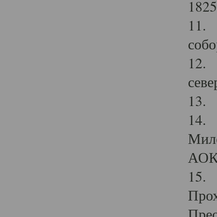
1825
11.
собо
12. 
севе
13.
14. 
Мило
АОК
15. 
Прох
Прео