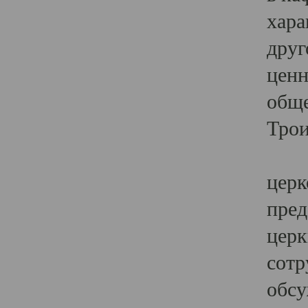
хара
друг
ценн
обще
Трои
Ярк
церк
пред
церк
сотр
обсу