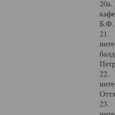
20а.
кафе
Б.Ф. 
21. 
инте
балд
Петр
22. 
инте
Оттл
23. 
инте