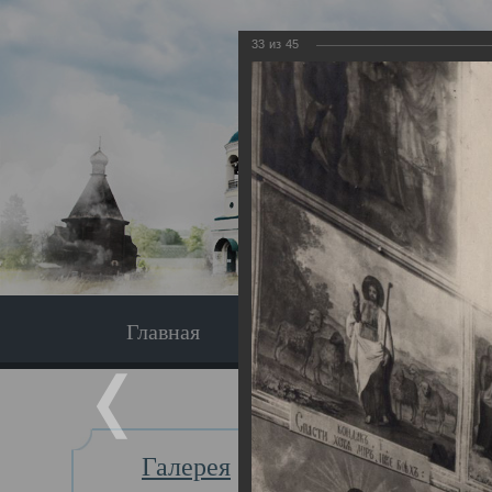
33
из
45
Главная
Экскурсия
Главная
Галерея