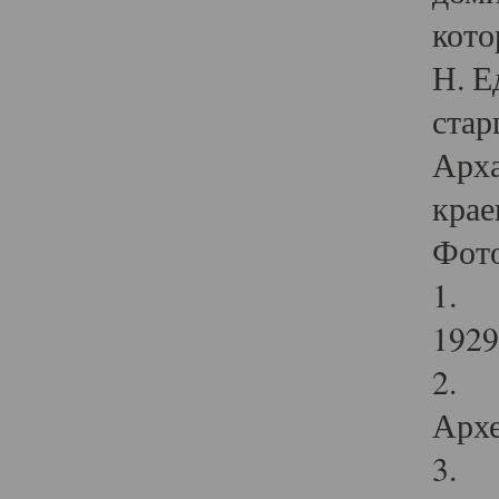
кото
Н. Е
стар
Арха
крае
Фот
1. С
1929 
2. Р
Архе
3. Ф