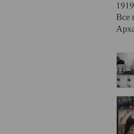
1919
Все 
Арха