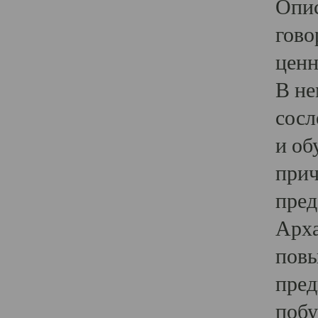
Опис
гово
ценн
В не
сосл
и об
прич
пред
Арха
повы
пред
побу