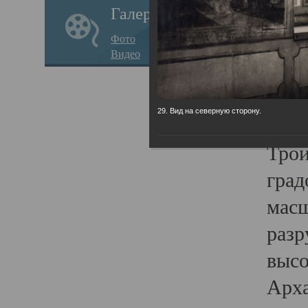
Галерея
годо
Фото
прав
Видео
кафе
Воз
29. Вид на северную сторону.
Арха
Трои
град
масш
разр
высо
Арха