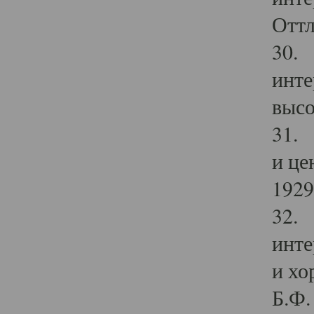
Оттл
30. 
инте
высо
31. 
и це
1929 
32. 
инте
и хо
Б.Ф. 