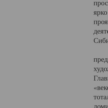
прос
ярко
проя
деят
Сиби
Одн
пред
худо
Глав
«век
тота
доми