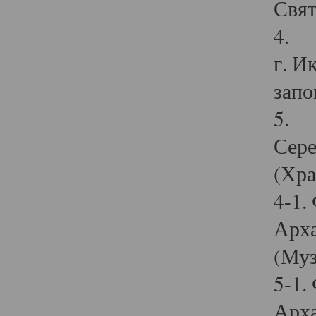
Свят
4. И
г. И
запо
5. И
Сере
(Хра
4-1.
Арха
(Муз
5-1.
Арха