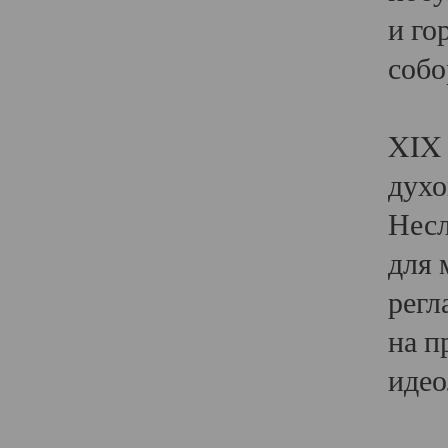
и го
собо
Явл
XIX 
духо
Несл
для 
регл
на п
идео
Поя