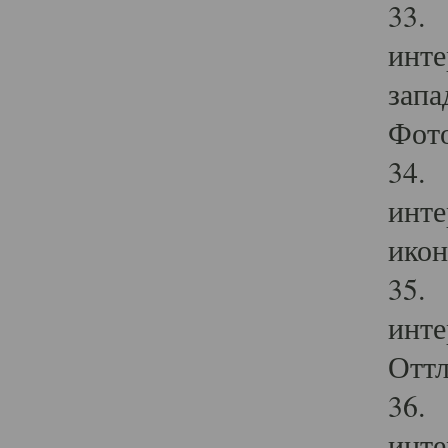
33. 
инте
запа
Фото
34. 
инте
икон
35. 
инте
Оттл
36. 
инте