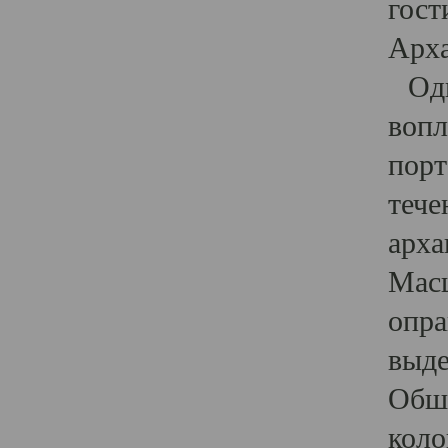
гост
Арха
Один
вопл
порт
тече
арха
Масш
опра
выде
Обши
коло