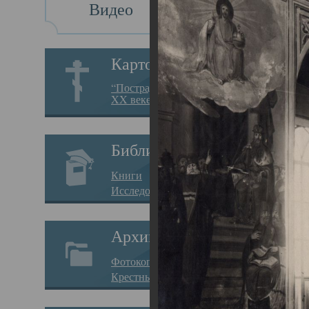
Видео
Св
Картотека
Свя
“Пострадавшие за веру в
XX веке на Севере”
23.12.
Сего
Библиотека
мере
Книги
целе
Исследования
резу
Архив
памя
Фотокопии дел
Арха
Крестные ходы
борь