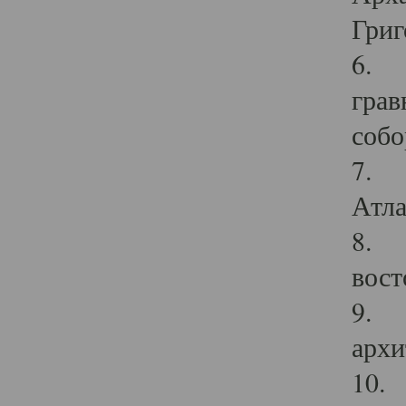
Григ
6. П
грав
собо
7. Г
Атла
8. С
вост
9. С
архи
10. 