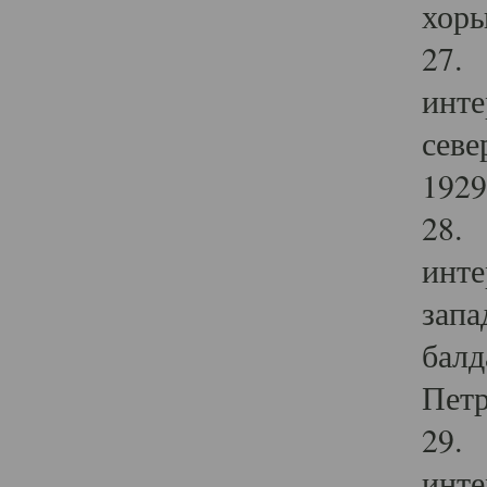
хоры
27. 
инте
севе
1929 
28. 
инте
запа
балд
Петр
29. 
инте