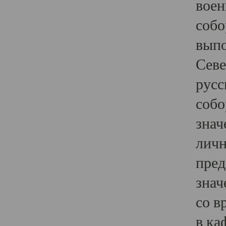
воен
собо
выпо
Севе
русс
собо
знач
личн
пред
знач
со в
в ка