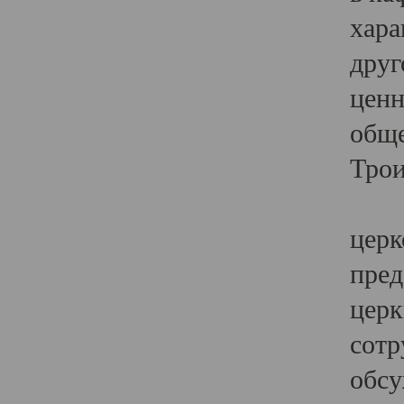
хара
друг
ценн
обще
Трои
Ярк
церк
пред
церк
сотр
обсу