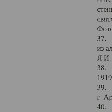
стен
свят
Фото
37. 
из а
Я.И. 
38. 
1919
39. 
г. А
40. 