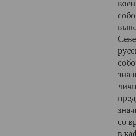
воен
собо
выпо
Севе
русс
собо
знач
личн
пред
знач
со в
в ка