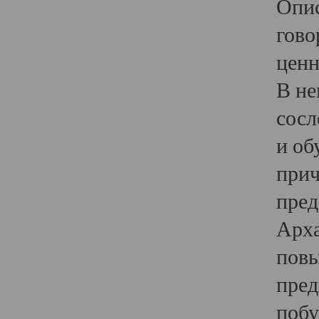
Опис
гово
ценн
В не
сосл
и об
прич
пред
Арха
повы
пред
побу