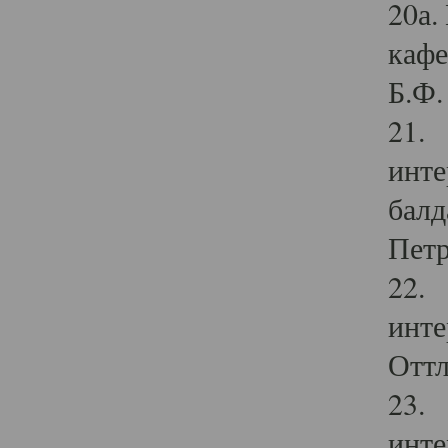
20а.
кафе
Б.Ф. 
21. 
инте
балд
Петр
22. 
инте
Оттл
23. 
инте