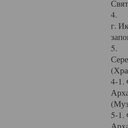
Свят
4. И
г. И
запо
5. И
Сере
(Хра
4-1.
Арха
(Муз
5-1.
Арха