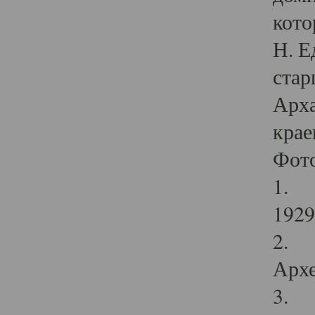
кото
Н. Е
стар
Арха
крае
Фот
1. С
1929 
2. Р
Архе
3. Ф