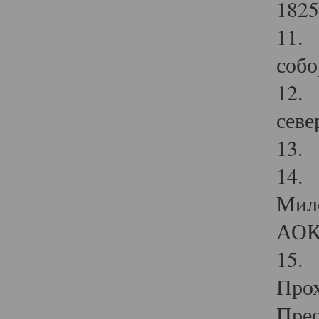
1825
11.
собо
12. 
севе
13.
14. 
Мило
АОК
15. 
Прох
Прео