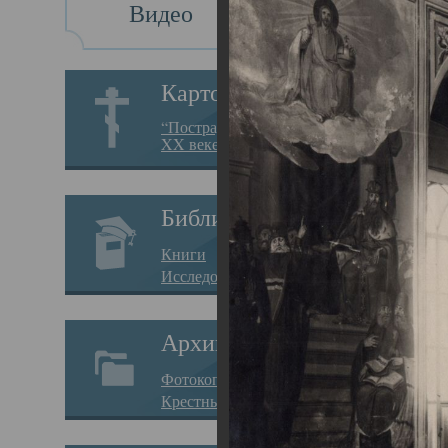
Видео
Св
Картотека
Свя
“Пострадавшие за веру в
XX веке на Севере”
23.12.
Сего
Библиотека
мере
Книги
целе
Исследования
резу
Архив
памя
Фотокопии дел
Арха
Крестные ходы
борь