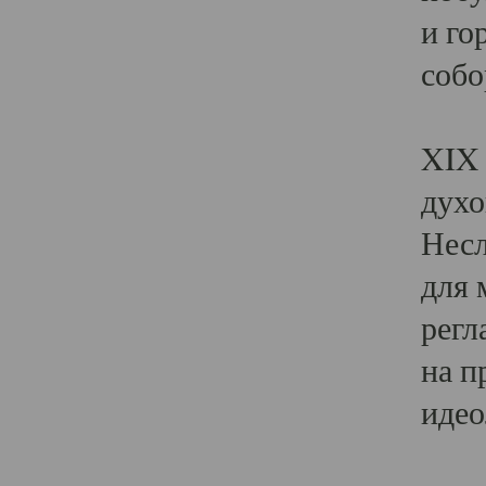
и го
собо
Явл
XIX 
духо
Несл
для 
регл
на п
идео
Поя