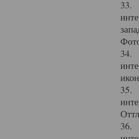
33. 
инте
запа
Фото
34. 
инте
икон
35. 
инте
Оттл
36. 
инте