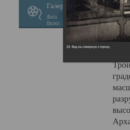
Галерея
годо
Фото
прав
Видео
кафе
Воз
29. Вид на северную сторону.
Арха
Трои
град
масш
разр
высо
Арха