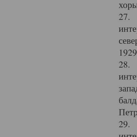
хоры
27. 
инте
севе
1929 
28. 
инте
запа
балд
Петр
29. 
инте