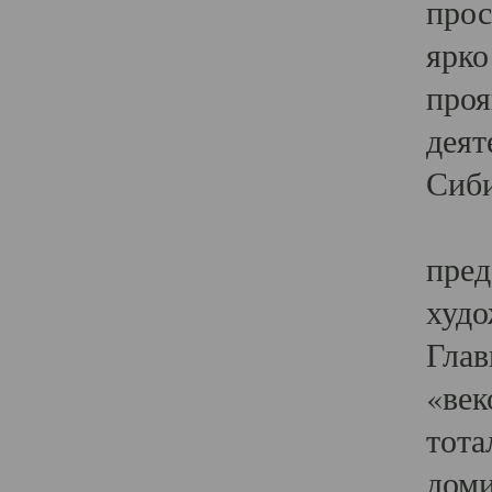
прос
ярко
проя
деят
Сиби
Одн
пред
худо
Глав
«век
тота
доми