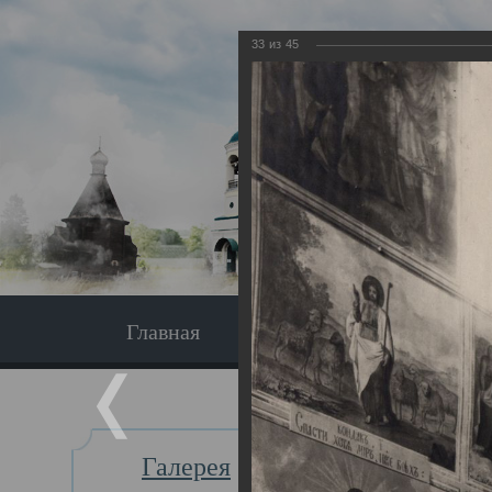
33
из
45
Главная
Экскурсия
Главная
Галерея