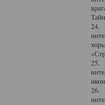
врат
Тайн
24. 
инте
хоры
«Стр
25. 
инте
икон
26. 
инте