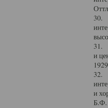
Оттл
30. 
инте
высо
31. 
и це
1929 
32. 
инте
и хо
Б.Ф. 