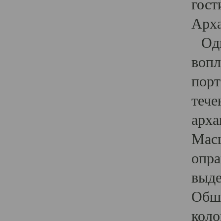
гост
Арха
Один
вопл
порт
тече
арха
Масш
опра
выде
Обши
коло