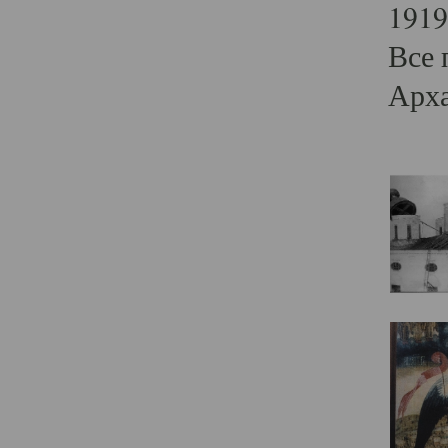
1919
Все 
Арха