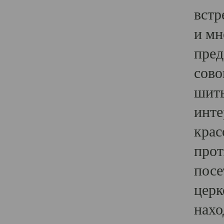
встр
и мн
пред
сово
шить
инте
крас
прот
посе
церк
нахо