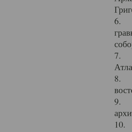
Григ
6. П
грав
собо
7. Г
Атла
8. С
вост
9. С
архи
10. 