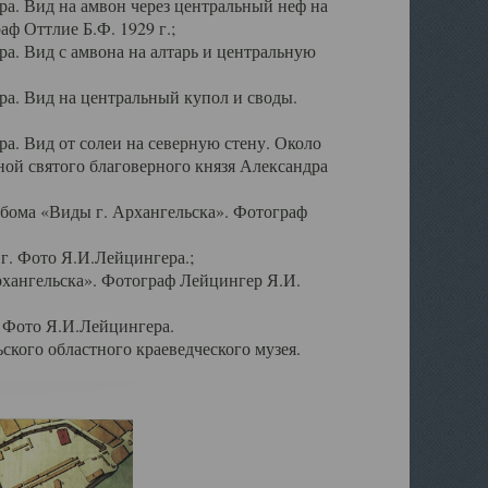
а. Вид на амвон через центральный неф на
аф Оттлие Б.Ф. 1929 г.;
. Вид с амвона на алтарь и центральную
а. Вид на центральный купол и своды.
. Вид от солеи на северную стену. Около
ой святого благоверного князя Александра
бома «Виды г. Архангельска». Фотограф
г. Фото Я.И.Лейцингера.;
рхангельска». Фотограф Лейцингер Я.И.
. Фото Я.И.Лейцингера.
кого областного краеведческого музея.