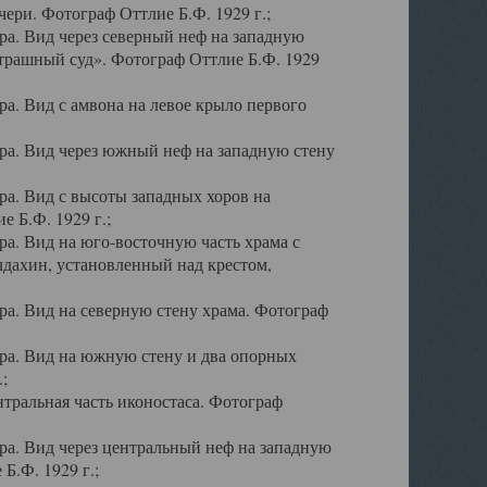
ери. Фотограф Оттлие Б.Ф. 1929 г.;
а. Вид через северный неф на западную
трашный суд». Фотограф Оттлие Б.Ф. 1929
. Вид с амвона на левое крыло первого
а. Вид через южный неф на западную стену
а. Вид с высоты западных хоров на
 Б.Ф. 1929 г.;
а. Вид на юго-восточную часть храма с
дахин, установленный над крестом,
а. Вид на северную стену храма. Фотограф
ра. Вид на южную стену и два опорных
;
тральная часть иконостаса. Фотограф
а. Вид через центральный неф на западную
Б.Ф. 1929 г.;