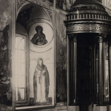
Свято-Троицкий собор
Свято-Троицкий собор Архангельска
23.12.2015
Сегодня мы можем говорить, что Архангельск в большей мере,
пострадал от целенаправленных систематических разрушений,
выдающихся памятников архитектуры. Больше всего по старом
вызванная борьбой с религией, набравшая особую силу в конце
разрушение православного центра архангельской губернии - а
собора Архангельска.
Возникнув в начале XVIII века в центре Архангельск
двухэтажный Троицкий собор, сразу превратился в зрительну
XVIII веке по масштабам ему не было равных на Севере. Впл
оставался самым высоким и значительным из городских строе
второе место, после гостиных дворов, в градостроительной ка
Один из самых больших и светлых соборов России воплотил в
портового города с отраженными в ней архитектурными тече
архангелогородской школы церковного зодчества.
Масштабность, благолепие и богатство собора, вполне оправды