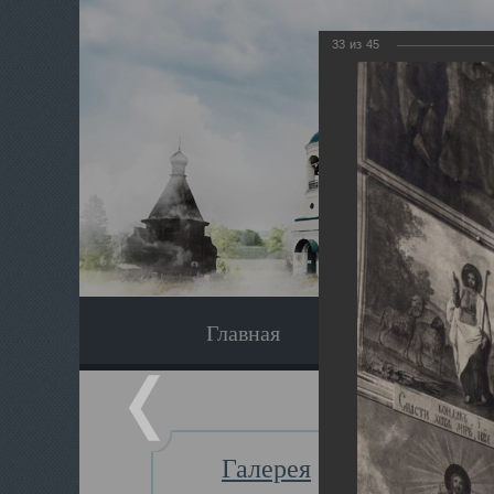
33
из
45
Главная
Экскурсия
Галерея