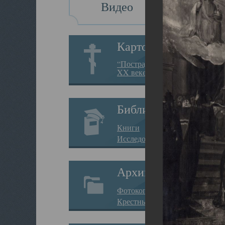
Видео
Картотека
“Пострадавшие за веру в
XX веке на Севере”
Библиотека
Книги
Исследования
Архив
Фотокопии дел
Крестные ходы