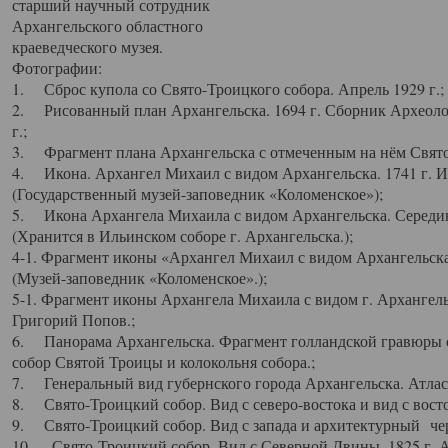
старший научный сотрудник
Архангельского областного
краеведческого музея.
Фотографии:
1. Сброс купола со Свято-Троицкого собора. Апрель 1929 г.;
2. Рисованный план Архангельска. 1694 г. Сборник Археолог
г.;
3. Фрагмент плана Архангельска с отмеченным на нём Свято
4. Икона. Архангел Михаил с видом Архангельска. 1741 г. 
(Государственный музей-заповедник «Коломенское»);
5. Икона Архангела Михаила с видом Архангельска. Середин
(Хранится в Ильинском соборе г. Архангельска.);
4-1. Фрагмент иконы «Архангел Михаил с видом Архангельска
(Музей-заповедник «Коломенское».);
5-1. Фрагмент иконы Архангела Михаила с видом г. Архангель
Григорий Попов.;
6. Панорама Архангельска. Фрагмент голландской гравюры с
собор Святой Троицы и колокольня собора.;
7. Генеральный вид губернского города Архангельска. Атлас 
8. Свято-Троицкий собор. Вид с северо-востока и вид с восто
9. Свято-Троицкий собор. Вид с запада и архитектурный чер
10. Свято-Троицкий собор. Вид с Северной Двины. 1825 г. А