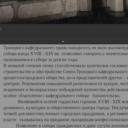
заслуженно выделяя из многочисленных культовых построек 
иконостас украшенный колоннами ионического стиля, с един
царскими вратами, изящным фронтоном и множеством резных,
собой поистине художественную ценность. В совокупности же
шитьем, многочисленными предметами церковной утвари интер
.
неповторимый красочный ансамбль декоративного убранства с
поражающий воображение своих посетителей. В соборной ризн
Троицкого кафедрального храма находилось не мало высокох
собора конца XVIII - XIX вв. позволяют говорить о значител
скопившемся в соборе за долгие годы.
В немалой степени этому способствовало купеческое сословие
строительстве и обустройстве Свято-Троицкого кафедрального 
архангелогородского общества, но и представителей других –
центров. Результатом повышенной религиозности купцов, чес
искренних и бескорыстных побуждений купечества действовать 
особое «благолепие» кафедрального собора Архангельска.
Являвшийся особой гордостью горожан XVIII - XIX века
духовного, культурно и общественного центра города. Неслуч
точкой для многочисленных городских праздников, а регламен
власти сказывалась на придании праздникам конфессионально
Появление в соборе гражданских и даже сугубо военных 