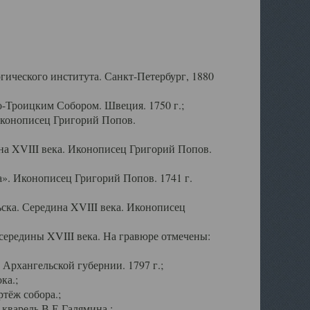
ического института. Санкт-Петербург, 1880
-Троицким Собором. Швеция. 1750 г.;
Иконописец Григорий Попов.
а XVIII века. Иконописец Григорий Попов.
». Иконописец Григорий Попов. 1741 г.
ска. Середина XVIII века. Иконописец
ередины XVIII века. На гравюре отмечены:
Архангельской губернии. 1797 г.;
ка.;
тёж собора.;
кварель В.Е.Галямина.;