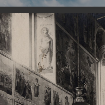
Виртуа
Новомученико
Земли А
Сайт создан по благосло
и Холмо
Наследники
Галерея
Главная
Галерея
Храмы-мученики Архангельска
Свято-Тро