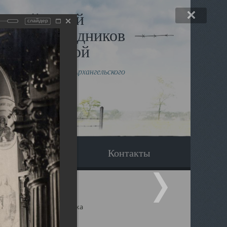
льный музей
слайдер
в и исповедников
рхангельской
влению митрополита Архангельского
горского Даниила
Вопрос-ответ
Контакты
ицкий собор Архангельска