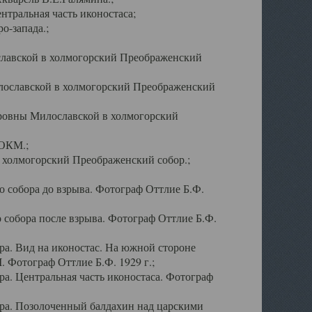
тральная часть иконостаса;
о-запада.;
славской в холмогорский Преображенский
лославской в холмогорский Преображенский
оровны Милославской в холмогорский
АОКМ.;
в холмогорский Преображенский собор.;
 собора до взрыва. Фотограф Оттлие Б.Ф.
 собора после взрыва. Фотограф Оттлие Б.Ф.
а. Вид на иконостас. На южной стороне
. Фотограф Оттлие Б.Ф. 1929 г.;
а. Центральная часть иконостаса. Фотограф
ра. Позолоченный балдахин над царскими