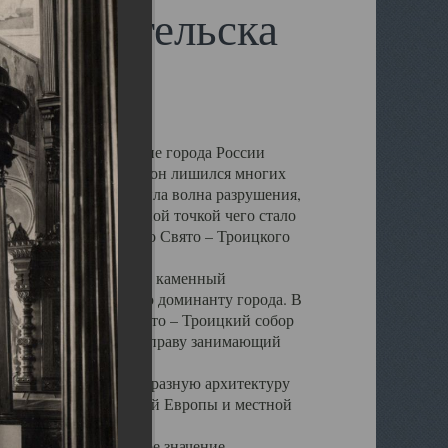
 Архангельска
 чем другие губернские города России
 в результате которых он лишился многих
у Архангельску ударила волна разрушения,
 20 –х годов. Отправной точкой чего стало
нсамбля кафедрального Свято – Троицкого
а, величественный каменный
ю и градостроительную доминанту города. В
оть до разрушения Свято – Троицкий собор
ний Архангельска, по праву занимающий
ртине Архангельска.
 себе яркую и своеобразную архитектуру
ниями России, Западной Европы и местной
вали его кафедральное значение,