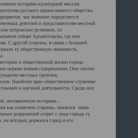
полнение историко-культурной миссии
триотизма русского православного общества.
редметов, чье значение определяется
твенных деятелей и представителям местной
тали петровские реликвии, со
альном соборе Архангельска, где они
м. С другой стороны, в связи с большой
кивали ту общественную значимость,
а.
тории и общественной жизни города
ение церкви новым содержанием. Они охотно
бсуждение местных проблем,
юзов. Наиболее ярко общественное служение
ельской и научной деятельности. Среди них
й, несомненную историко –
ауки как памятник старины, оказался лишь
ьных разрушений сотрет с лица города ту
 на которых держался город и его