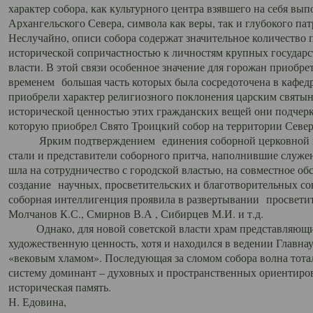
характер собора, как культурного центра взявшего на себя вы
Архангельского Севера, символа как веры, так и глубокого па
Неслучайно, описи собора содержат значительное количество п
исторической сопричастностью к личностям крупных государс
власти. В этой связи особенное значение для горожан приобре
временем большая часть которых была сосредоточена в кафедр
приобрели характер религиозного поклонения царским святыня
исторической ценностью этих гражданских вещей они подчер
которую приобрел Свято Троицкий собор на территории Север
Ярким подтверждением единения соборной церковной ис
стали и представители соборного притча, наполнившие служ
шла на сотрудничество с городской властью, на совместное о
создание научных, просветительских и благотворительных со
соборная интеллигенция проявила в развертывании просветит
Молчанов К.С., Смирнов В.А , Сибирцев М.И. и т.д.
Однако, для новой советской власти храм представляющи
художественную ценность, хотя и находился в ведении Главн
«вековым хламом». Последующая за сломом собора волна тотал
систему доминант – духовных и пространственных ориентиров,
историческая память.
Н. Едовина,