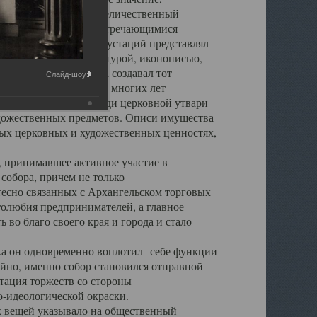
города. Обширный и величественный
ственными нигде не встречающимися
 символических инкрустаций представлял
 с живописью, скульптурой, иконописью,
ьер Троицкого храма создавал тот
Слайд-шоу:
обора, на протяжении многих лет
ице, библиотеке, среди церковной утвари
удожественных предметов. Описи имущества
ьных церковных и художественных ценностях,
, принимавшее активное участие в
собора, причем не только
 тесно связанных с Архангельском торговых
толюбия предпринимателей, а главное
во благо своего края и города и стало
 он одновременно воплотил себе функции
айно, именно собор становился отправной
тация торжеств со стороны
-идеологической окраски.
вещей указывало на общественный