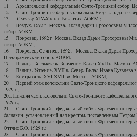
11. Архангельский кафедральный Свято-Троицкий собор. Цен
12. Свято-Троицкий собор и колокольня. Вид с запада и север
13. Омофор XIV-XV вв. Византия. АОКМ.;
14. Воздух. 1692 г. Москва. Вклад Дарьи Прохоровны Мило
собор. АОКМ.;
15. Покровец. 1692 г. Москва. Вклад Дарьи Прохоровны Ми
собор. АОКМ.;
16. Покровец. Се ягнец. 1692 г. Москва. Вклад Дарьи Прох
Преображенский собор. АОКМ.;
17. Палица. Богоматерь. Знамение. Конец XVII в. Москва. 
18. Палица. Успение. XVII в. Север. Вклад Ивана Кузвлева 
19. Епитрахиль. XVI-XVII вв. Москва. АОКМ;
20. Первый этаж колокольни Свято-Троицкого кафедрального
1929 г.;
20а. Нижняя часть колокольни Свято-Троицкого кафедрального
1929 г.;
21. Свято-Троицкий кафедральный собор. Фрагмент интерьер
балдахин, установленный над крестом, поставленным Петром I
22. Свято-Троицкий кафедральный собор. Фрагмент интерьер
Оттлие Б.Ф. 1929 г.;
23. Свято-Троицкий кафедральный собор. Фрагмент интерье