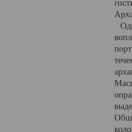
гост
Арха
Один
вопл
порт
тече
арха
Масш
опра
выде
Обши
коло