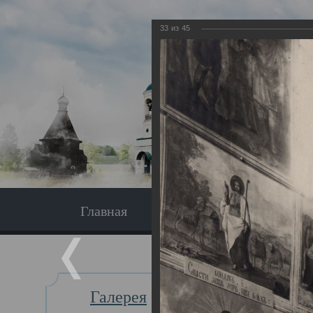
33
из
45
Главная
Экскурсия
Главная
Галерея