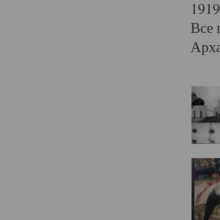
1919
Все 
Арха