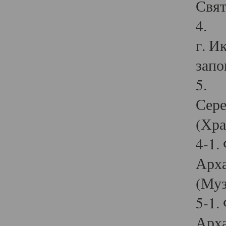
Свят
4. И
г. И
запо
5. И
Сере
(Хра
4-1.
Арха
(Муз
5-1.
Арха