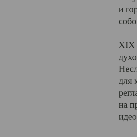
и го
собо
Явл
XIX 
духо
Несл
для 
регл
на п
идео
Поя