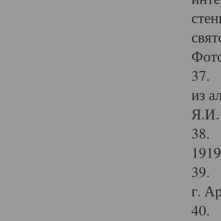
стен
свят
Фото
37. 
из а
Я.И. 
38. 
1919
39. 
г. А
40. 