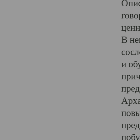
Опис
гово
ценн
В не
сосл
и об
прич
пред
Арха
повы
пред
побу