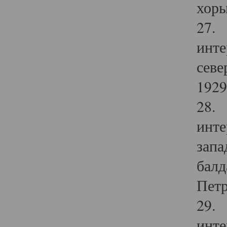
хоры
27. 
инте
севе
1929 
28. 
инте
запа
балд
Петр
29. 
инте