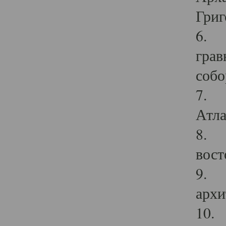
Григ
6. П
грав
собо
7. Г
Атла
8. С
вост
9. С
архи
10. 