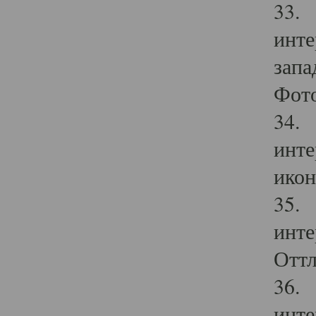
33. 
инте
запа
Фото
34. 
инте
икон
35. 
инте
Оттл
36. 
инте