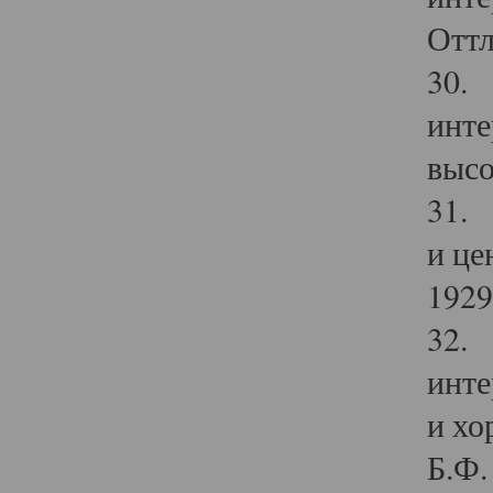
Оттл
30. 
инте
высо
31. 
и це
1929 
32. 
инте
и хо
Б.Ф. 