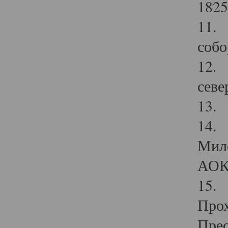
1825
11.
собо
12. 
севе
13.
14. 
Мило
АОК
15. 
Прох
Прео