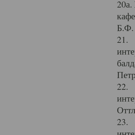
20а.
кафе
Б.Ф. 
21. 
инте
балд
Петр
22. 
инте
Оттл
23. 
инте