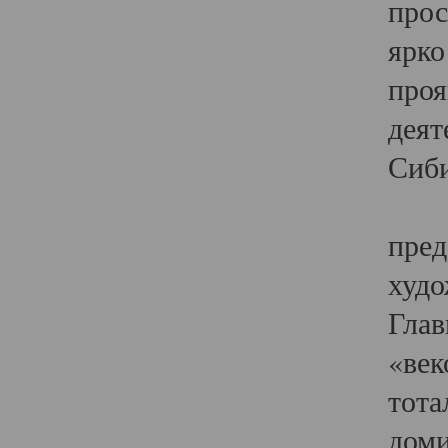
прос
ярко
проя
деят
Сиби
Одн
пред
худо
Глав
«век
тота
доми