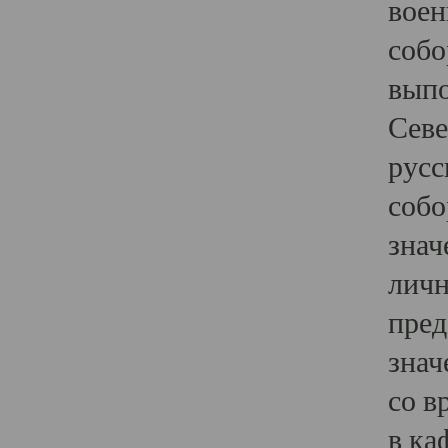
воен
собо
выпо
Севе
русс
собо
знач
личн
пред
знач
со в
в ка