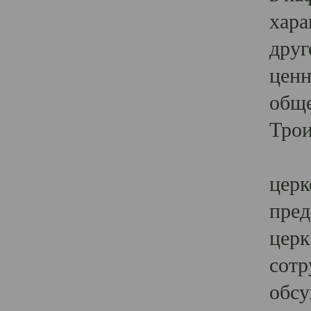
хара
друг
ценн
обще
Трои
Ярк
церк
пред
церк
сотр
обсу