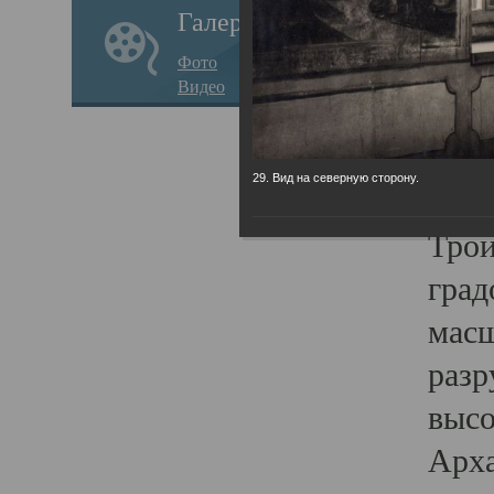
Галерея
годо
Фото
прав
Видео
кафе
Воз
29. Вид на северную сторону.
Арха
Трои
град
масш
разр
высо
Арха