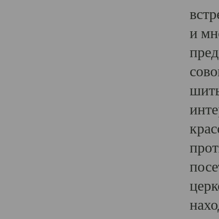
встр
и мн
пред
сово
шить
инте
крас
прот
посе
церк
нахо