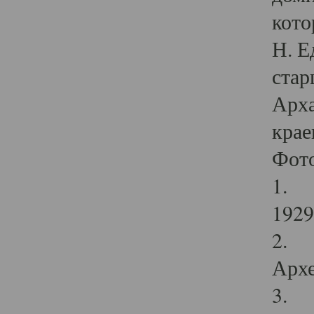
кото
Н. Е
стар
Арха
крае
Фот
1. С
1929 
2. Р
Архе
3. Ф