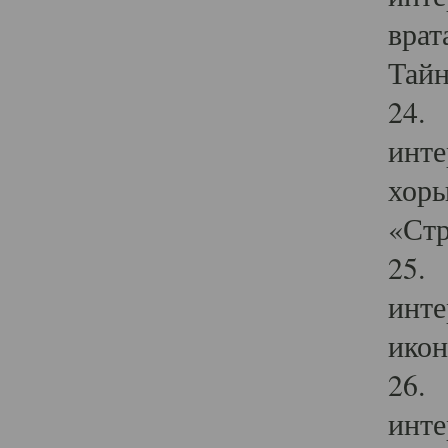
врат
Тайн
24. 
инте
хоры
«Стр
25. 
инте
икон
26. 
инте