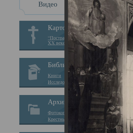
Видео
Св
Картотека
Свя
“Пострадавшие за веру в
XX веке на Севере”
23.12.
Сего
Библиотека
мере
Книги
целе
Исследования
резу
Архив
памя
Фотокопии дел
Арха
Крестные ходы
борь