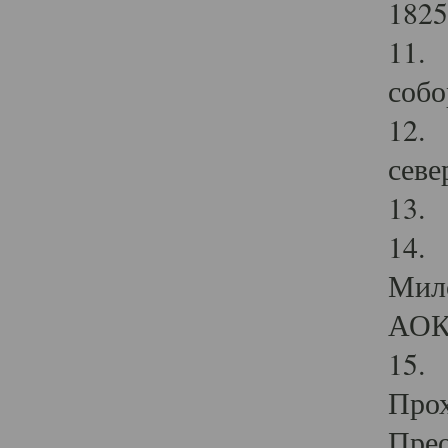
1825
11.
собо
12. 
севе
13.
14. 
Мило
АОК
15. 
Прох
Прео