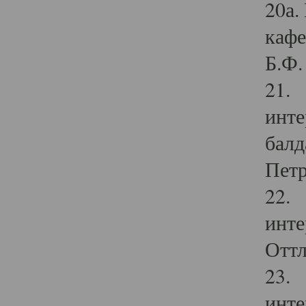
20а.
кафе
Б.Ф. 
21. 
инте
балд
Петр
22. 
инте
Оттл
23. 
инте