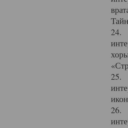
врат
Тайн
24. 
инте
хоры
«Стр
25. 
инте
икон
26. 
инте