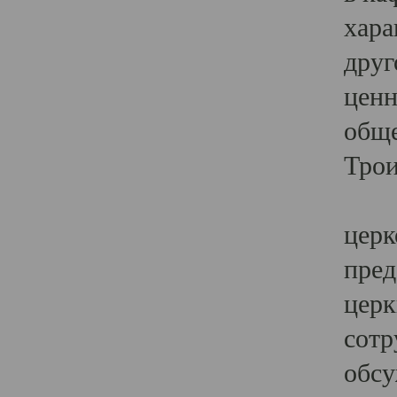
хара
друг
ценн
обще
Трои
Ярк
церк
пред
церк
сотр
обсу