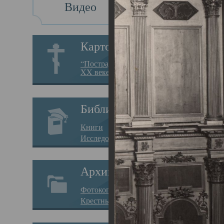
Видео
Св
Картотека
Свя
“Пострадавшие за веру в
XX веке на Севере”
23.12.
Сего
Библиотека
мере
Книги
целе
Исследования
резу
Архив
памя
Фотокопии дел
Арха
Крестные ходы
борь