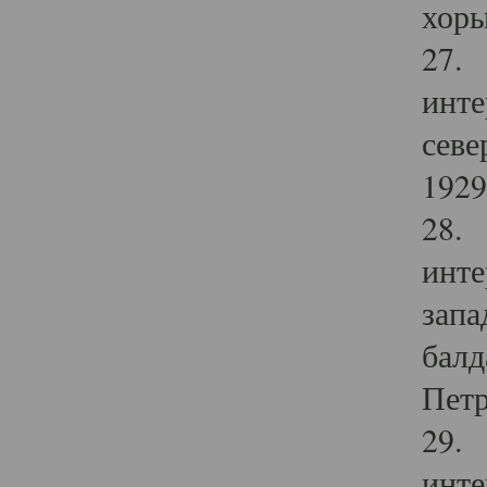
хоры
27. 
инте
севе
1929 
28. 
инте
запа
балд
Петр
29. 
инте