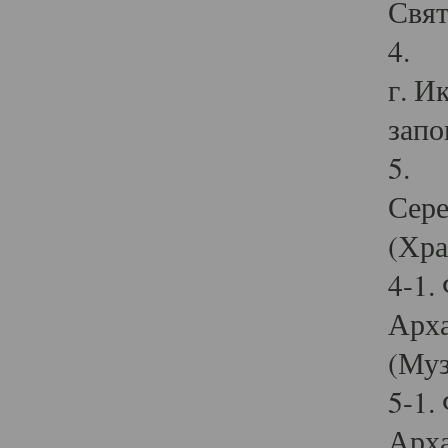
Свят
4. И
г. И
запо
5. И
Сере
(Хра
4-1.
Арха
(Муз
5-1.
Арха