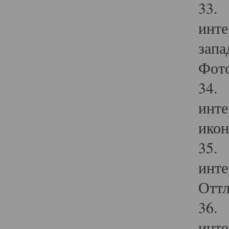
33. 
инте
запа
Фото
34. 
инте
икон
35. 
инте
Оттл
36. 
инте