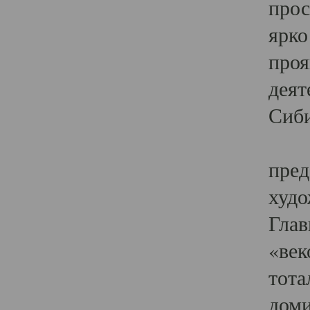
прос
ярко
проя
деят
Сиби
Одн
пред
худо
Глав
«век
тота
доми