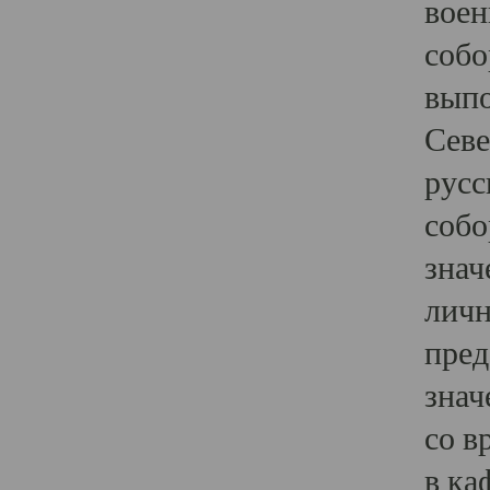
воен
собо
выпо
Севе
русс
собо
знач
личн
пред
знач
со в
в ка