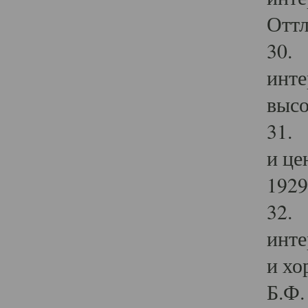
Оттл
30. 
инте
высо
31. 
и це
1929 
32. 
инте
и хо
Б.Ф. 