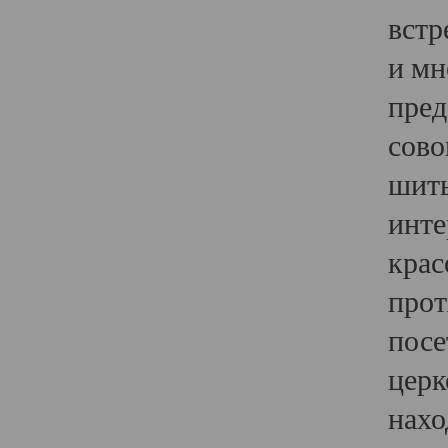
встр
и мн
пред
сово
шить
инте
крас
прот
посе
церк
нахо