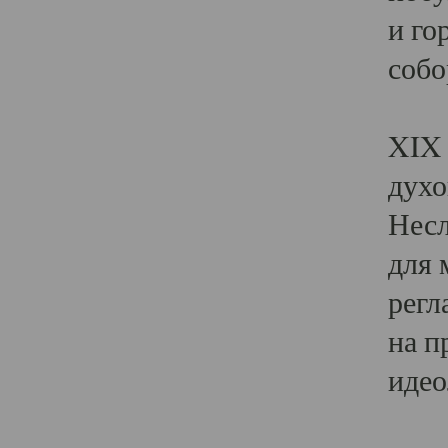
и го
собо
Явл
XIX 
духо
Несл
для 
регл
на п
идео
Поя