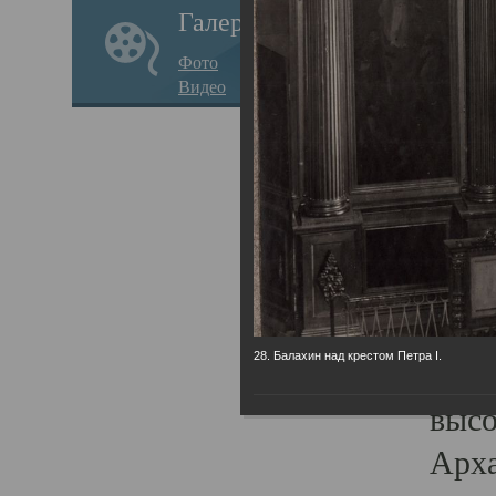
Галерея
годо
Фото
прав
Видео
кафе
Воз
Арха
Трои
град
масш
28. Балахин над крестом Петра I.
разр
высо
Арха