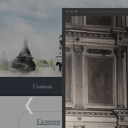
32
из
45
Главная
Экскурсия
Главная
Галерея