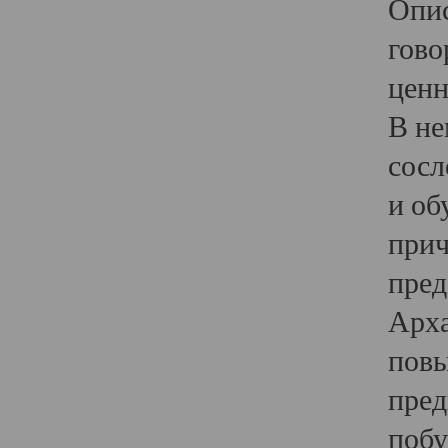
Опис
гово
ценн
В не
сосл
и об
прич
пред
Арха
повы
пред
побу