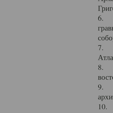
Григ
6. П
грав
собо
7. Г
Атла
8. С
вост
9. С
архи
10. 