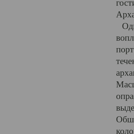
гост
Арха
Один
вопл
порт
тече
арха
Масш
опра
выде
Обши
коло