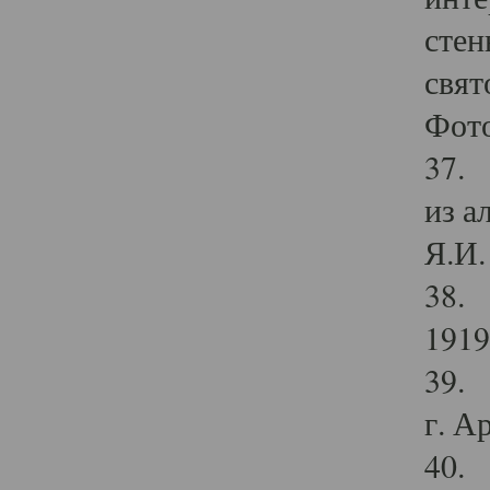
стен
свят
Фото
37. 
из а
Я.И. 
38. 
1919
39. 
г. А
40. 