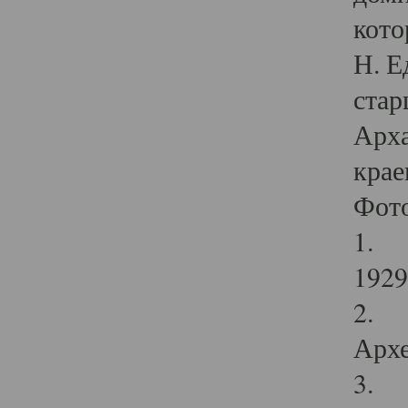
кото
Н. Е
стар
Арха
крае
Фот
1. С
1929 
2. Р
Архе
3. Ф