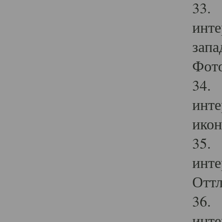
33. 
инте
запа
Фото
34. 
инте
икон
35. 
инте
Оттл
36. 
инте