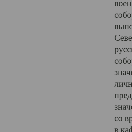
воен
собо
выпо
Севе
русс
собо
знач
личн
пред
знач
со в
в ка