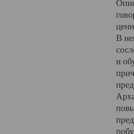
Опис
гово
ценн
В не
сосл
и об
прич
пред
Арха
повы
пред
побу