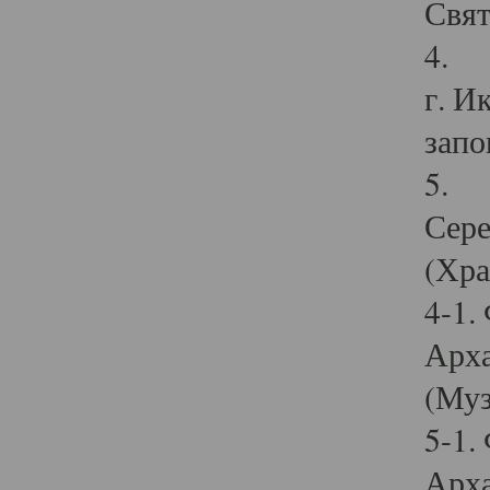
Свят
4. И
г. И
запо
5. И
Сере
(Хра
4-1.
Арха
(Муз
5-1.
Арха