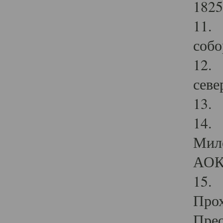
1825
11.
собо
12. 
севе
13.
14. 
Мило
АОК
15. 
Прох
Прео