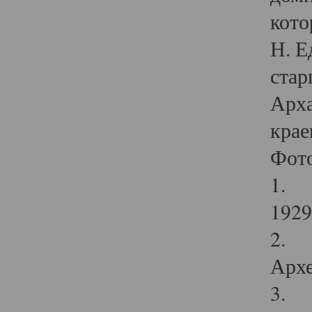
кото
Н. Е
стар
Арха
крае
Фот
1. С
1929 
2. Р
Архе
3. Ф