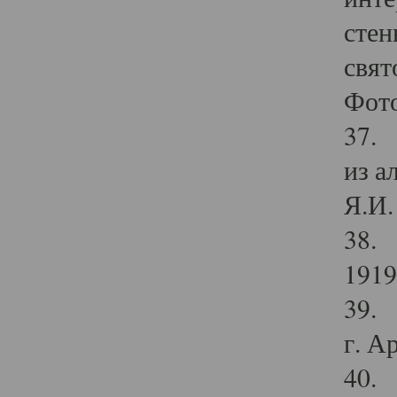
стен
свят
Фото
37. 
из а
Я.И. 
38. 
1919
39. 
г. А
40. 