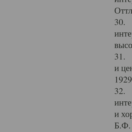
Оттл
30. 
инте
высо
31. 
и це
1929 
32. 
инте
и хо
Б.Ф. 