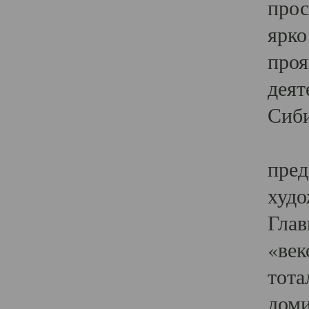
прос
ярко
проя
деят
Сиби
Одн
пред
худо
Глав
«век
тота
доми