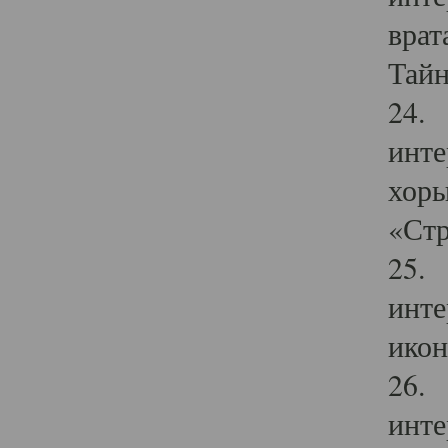
врат
Тайн
24. 
инте
хоры
«Стр
25. 
инте
икон
26. 
инте