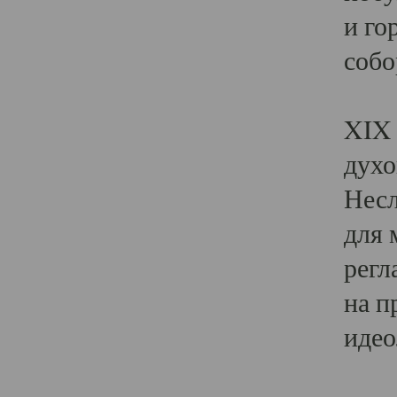
и го
собо
Явл
XIX 
духо
Несл
для 
регл
на п
идео
Поя