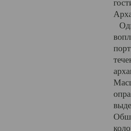
гост
Арха
Один
вопл
порт
тече
арха
Масш
опра
выде
Обши
коло