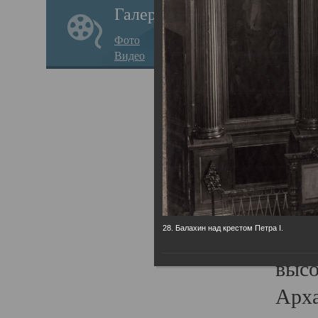
Галерея
годо
Фото
прав
Видео
кафе
Воз
Арха
Трои
град
масш
28. Балахин над крестом Петра I.
разр
высо
Арха