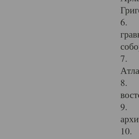
Григ
6. П
грав
собо
7. Г
Атла
8. С
вост
9. С
архи
10. 