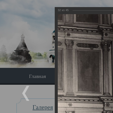
32
из
45
Главная
Экскурсия
Главная
Галерея