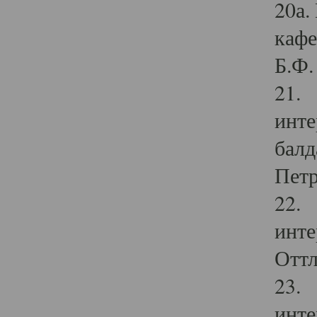
20а.
кафе
Б.Ф. 
21. 
инте
балд
Петр
22. 
инте
Оттл
23. 
инте