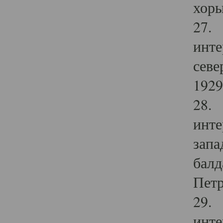
хоры
27. 
инте
севе
1929 
28. 
инте
запа
балд
Петр
29. 
инте