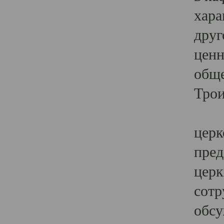
хара
друг
ценн
обще
Трои
Ярк
церк
пред
церк
сотр
обсу