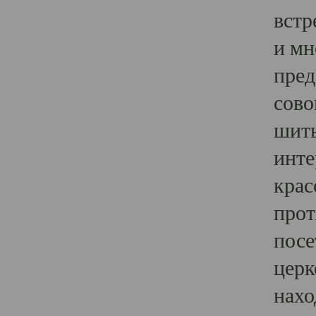
встр
и мн
пред
сово
шить
инте
крас
прот
посе
церк
нахо