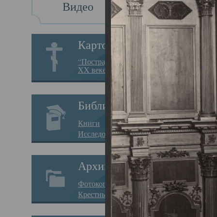
Видео
Св
Картотека
Свя
“Пострадавшие за веру в
XX веке на Севере”
23.12.
Сего
Библиотека
мере
Книги
целе
Исследования
резу
Архив
памя
Фотокопии дел
Арха
Крестные ходы
борь