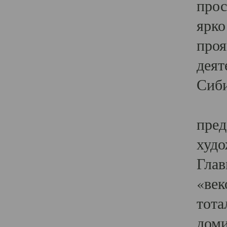
прос
ярко
проя
деят
Сиби
Одн
пред
худо
Глав
«век
тота
доми