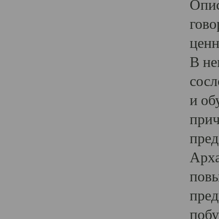
Опис
гово
ценн
В не
сосл
и об
прич
пред
Арха
повы
пред
побу