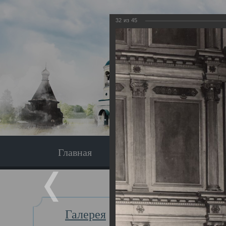
32
из
45
Главная
Экскурсия
Главная
Галерея