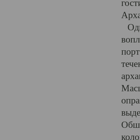
гост
Арха
Один
вопл
порт
тече
арха
Масш
опра
выде
Обши
коло