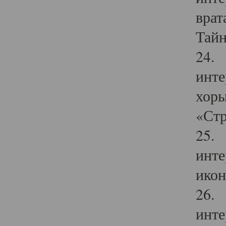
врат
Тайн
24. 
инте
хоры
«Стр
25. 
инте
икон
26. 
инте