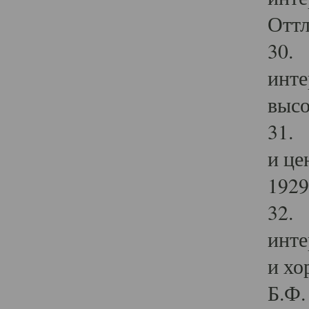
Оттл
30. 
инте
высо
31. 
и це
1929 
32. 
инте
и хо
Б.Ф. 