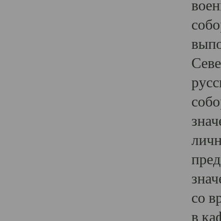
воен
собо
выпо
Севе
русс
собо
знач
личн
пред
знач
со в
в ка