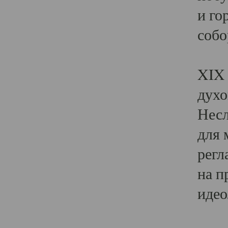
и го
собо
Явл
XIX 
духо
Несл
для 
регл
на п
идео
Поя