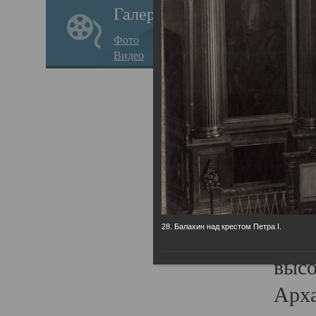
Галерея
годо
Фото
прав
Видео
кафе
Воз
Арха
Трои
град
масш
28. Балахин над крестом Петра I.
разр
высо
Арха