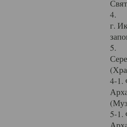
Свят
4. И
г. И
запо
5. И
Сере
(Хра
4-1.
Арха
(Муз
5-1.
Арха