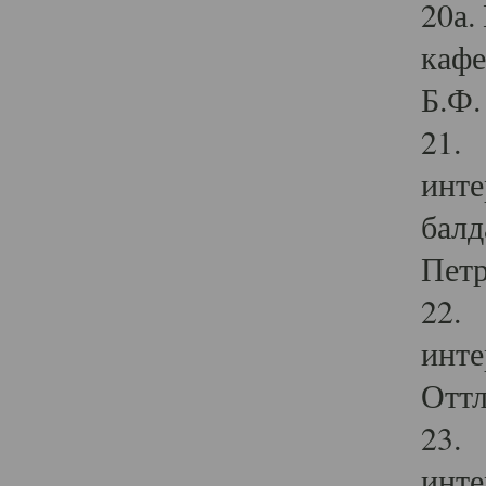
20а.
кафе
Б.Ф. 
21. 
инте
балд
Петр
22. 
инте
Оттл
23. 
инте