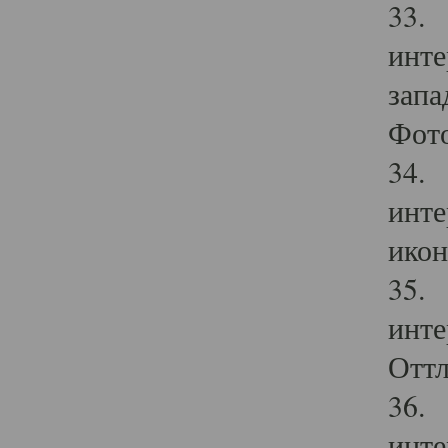
33. 
инте
запа
Фото
34. 
инте
икон
35. 
инте
Оттл
36. 
инте