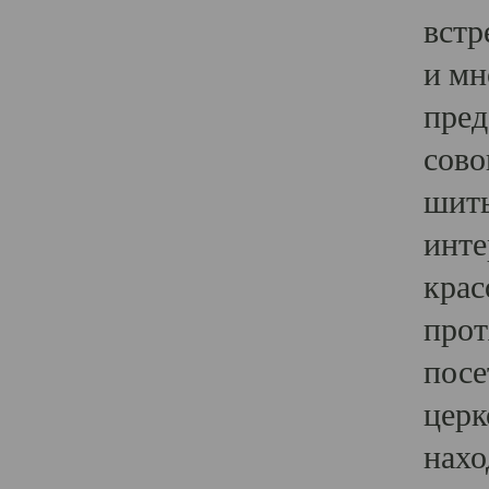
встр
и мн
пред
сово
шить
инте
крас
прот
посе
церк
нахо