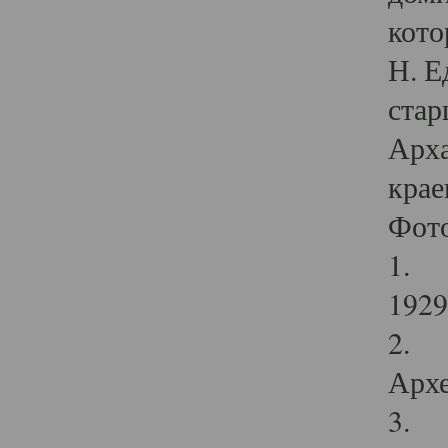
кото
Н. Е
стар
Арха
крае
Фот
1. С
1929 
2. Р
Архе
3. Ф