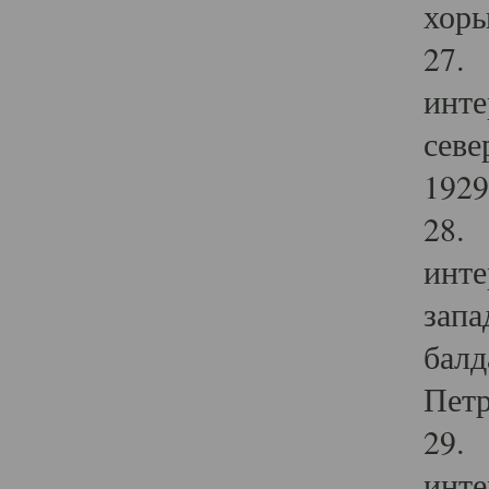
хоры
27. 
инте
севе
1929 
28. 
инте
запа
балд
Петр
29. 
инте