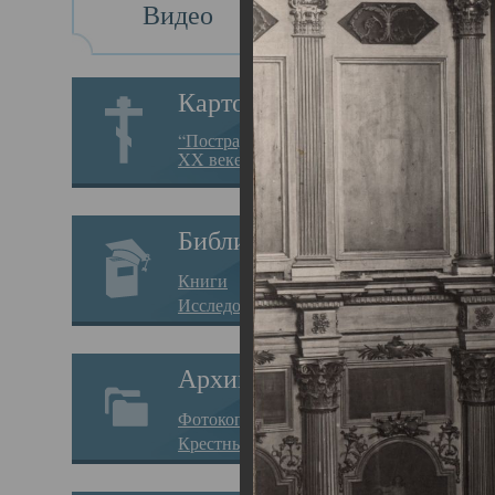
Видео
Св
Картотека
Свя
“Пострадавшие за веру в
XX веке на Севере”
23.12.
Сего
Библиотека
мере
Книги
целе
Исследования
резу
Архив
памя
Фотокопии дел
Арха
Крестные ходы
борь