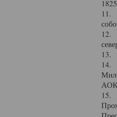
1825
11.
собо
12. 
севе
13.
14. 
Мило
АОК
15. 
Прох
Прео