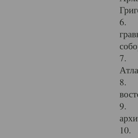
Григ
6. П
грав
собо
7. Г
Атла
8. С
вост
9. С
архи
10. 