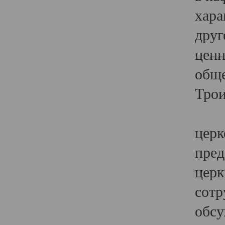
хара
друг
ценн
обще
Трои
Ярк
церк
пред
церк
сотр
обсу