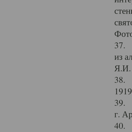
стен
свят
Фото
37. 
из а
Я.И. 
38. 
1919
39. 
г. А
40. 