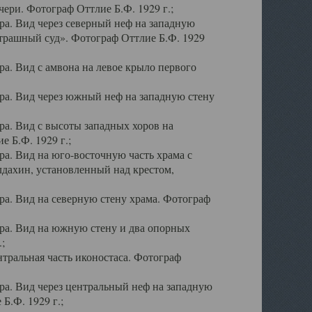
ери. Фотограф Оттлие Б.Ф. 1929 г.;
а. Вид через северный неф на западную
трашный суд». Фотограф Оттлие Б.Ф. 1929
. Вид с амвона на левое крыло первого
а. Вид через южный неф на западную стену
а. Вид с высоты западных хоров на
 Б.Ф. 1929 г.;
а. Вид на юго-восточную часть храма с
дахин, установленный над крестом,
а. Вид на северную стену храма. Фотограф
ра. Вид на южную стену и два опорных
;
тральная часть иконостаса. Фотограф
а. Вид через центральный неф на западную
Б.Ф. 1929 г.;