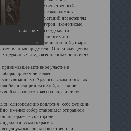
города. Обширный и величественный
ственными нигде не встречающимися
 символических инкрустаций представлял
 с живописью, скульптурой, иконописью,
ьер Троицкого храма создавал тот
Слайд-шоу:
обора, на протяжении многих лет
ице, библиотеке, среди церковной утвари
удожественных предметов. Описи имущества
ьных церковных и художественных ценностях,
, принимавшее активное участие в
собора, причем не только
 тесно связанных с Архангельском торговых
толюбия предпринимателей, а главное
во благо своего края и города и стало
 он одновременно воплотил себе функции
айно, именно собор становился отправной
тация торжеств со стороны
-идеологической окраски.
вещей указывало на общественный