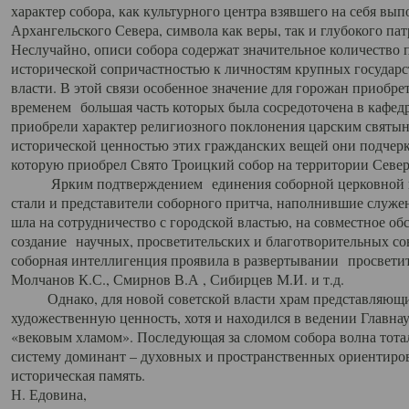
характер собора, как культурного центра взявшего на себя вы
Архангельского Севера, символа как веры, так и глубокого па
Неслучайно, описи собора содержат значительное количество п
исторической сопричастностью к личностям крупных государс
власти. В этой связи особенное значение для горожан приобре
временем большая часть которых была сосредоточена в кафедр
приобрели характер религиозного поклонения царским святыня
исторической ценностью этих гражданских вещей они подчер
которую приобрел Свято Троицкий собор на территории Север
Ярким подтверждением единения соборной церковной ис
стали и представители соборного притча, наполнившие служ
шла на сотрудничество с городской властью, на совместное о
создание научных, просветительских и благотворительных со
соборная интеллигенция проявила в развертывании просветит
Молчанов К.С., Смирнов В.А , Сибирцев М.И. и т.д.
Однако, для новой советской власти храм представляющи
художественную ценность, хотя и находился в ведении Главн
«вековым хламом». Последующая за сломом собора волна тотал
систему доминант – духовных и пространственных ориентиров,
историческая память.
Н. Едовина,