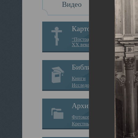
Видео
Картотека
“Пострадавшие за веру в
XX веке на Севере”
Библиотека
Книги
Исследования
Архив
Фотокопии дел
Крестные ходы