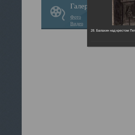
Галерея
Фото
Видео
28. Балахин над крестом Пет