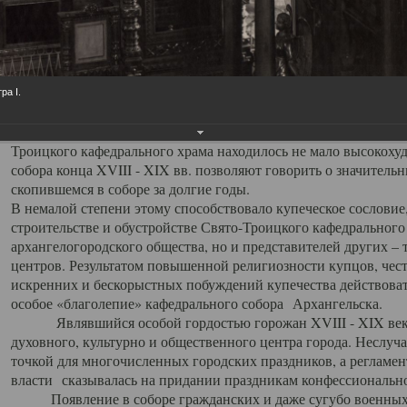
заслуженно выделяя из многочисленных культовых построек 
иконостас украшенный колоннами ионического стиля, с един
царскими вратами, изящным фронтоном и множеством резных,
собой поистине художественную ценность. В совокупности же
шитьем, многочисленными предметами церковной утвари интер
ра I.
неповторимый красочный ансамбль декоративного убранства с
поражающий воображение своих посетителей. В соборной ризн
Троицкого кафедрального храма находилось не мало высокох
собора конца XVIII - XIX вв. позволяют говорить о значител
скопившемся в соборе за долгие годы.
В немалой степени этому способствовало купеческое сословие
строительстве и обустройстве Свято-Троицкого кафедрального 
архангелогородского общества, но и представителей других –
центров. Результатом повышенной религиозности купцов, чес
искренних и бескорыстных побуждений купечества действовать 
особое «благолепие» кафедрального собора Архангельска.
Являвшийся особой гордостью горожан XVIII - XIX века
духовного, культурно и общественного центра города. Неслуч
точкой для многочисленных городских праздников, а регламен
власти сказывалась на придании праздникам конфессионально
Появление в соборе гражданских и даже сугубо военных 