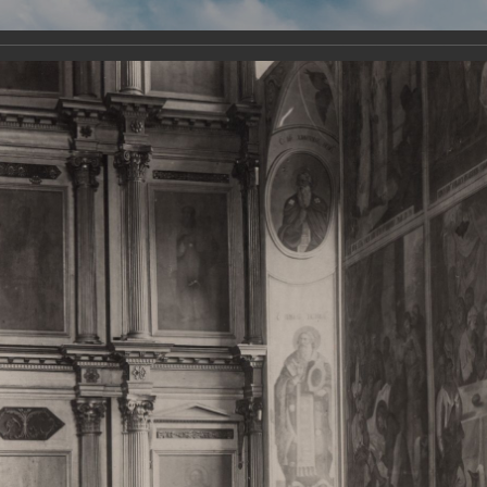
Виртуа
Новомученико
Земли А
Сайт создан по благосло
и Холмо
Наследники
Галерея
Главная
Галерея
Храмы-мученики Архангельска
Свято-Тро