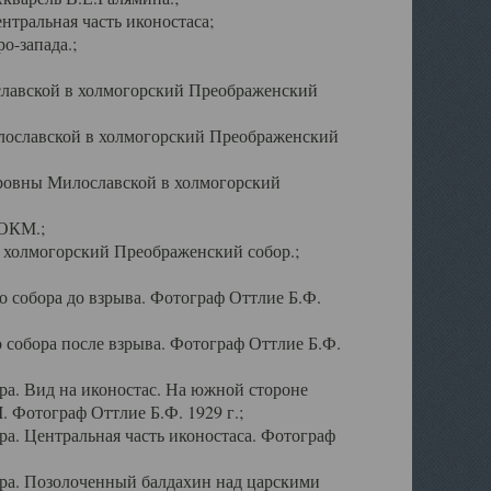
тральная часть иконостаса;
о-запада.;
славской в холмогорский Преображенский
лославской в холмогорский Преображенский
оровны Милославской в холмогорский
АОКМ.;
в холмогорский Преображенский собор.;
 собора до взрыва. Фотограф Оттлие Б.Ф.
 собора после взрыва. Фотограф Оттлие Б.Ф.
а. Вид на иконостас. На южной стороне
. Фотограф Оттлие Б.Ф. 1929 г.;
а. Центральная часть иконостаса. Фотограф
ра. Позолоченный балдахин над царскими