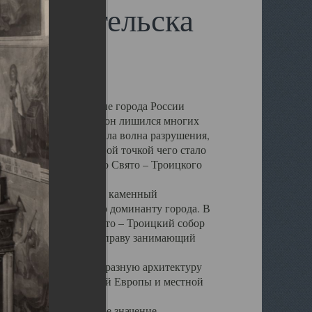
 Архангельска
 чем другие губернские города России
 в результате которых он лишился многих
у Архангельску ударила волна разрушения,
 20 –х годов. Отправной точкой чего стало
нсамбля кафедрального Свято – Троицкого
а, величественный каменный
ю и градостроительную доминанту города. В
оть до разрушения Свято – Троицкий собор
ний Архангельска, по праву занимающий
ртине Архангельска.
 себе яркую и своеобразную архитектуру
ниями России, Западной Европы и местной
вали его кафедральное значение,