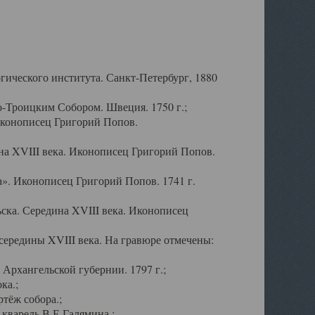
ического института. Санкт-Петербург, 1880
-Троицким Собором. Швеция. 1750 г.;
Иконописец Григорий Попов.
а XVIII века. Иконописец Григорий Попов.
». Иконописец Григорий Попов. 1741 г.
ска. Середина XVIII века. Иконописец
ередины XVIII века. На гравюре отмечены:
Архангельской губернии. 1797 г.;
ка.;
тёж собора.;
кварель В.Е.Галямина.;