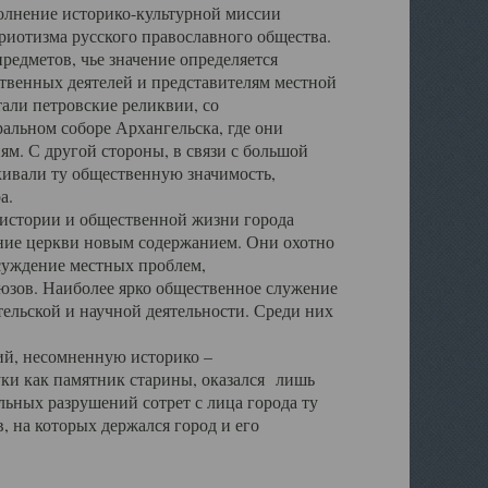
полнение историко-культурной миссии
триотизма русского православного общества.
редметов, чье значение определяется
твенных деятелей и представителям местной
тали петровские реликвии, со
альном соборе Архангельска, где они
м. С другой стороны, в связи с большой
кивали ту общественную значимость,
а.
тории и общественной жизни города
ение церкви новым содержанием. Они охотно
бсуждение местных проблем,
юзов. Наиболее ярко общественное служение
ельской и научной деятельности. Среди них
й, несомненную историко –
ауки как памятник старины, оказался лишь
ьных разрушений сотрет с лица города ту
 на которых держался город и его