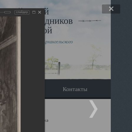
льный музей
слайдер
в и исповедников
рхангельской
влению митрополита Архангельского
горского Даниила
Вопрос-ответ
Контакты
ицкий собор Архангельска