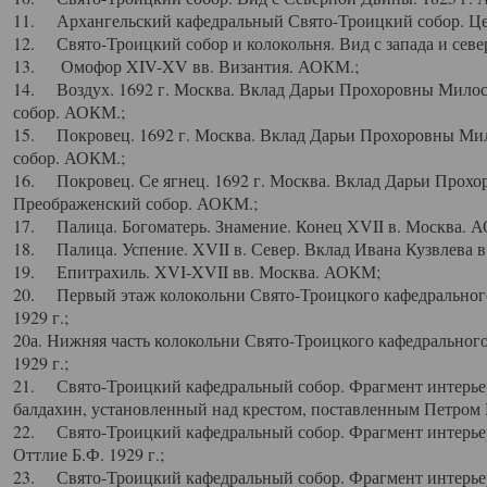
11. Архангельский кафедральный Свято-Троицкий собор. Цен
12. Свято-Троицкий собор и колокольня. Вид с запада и север
13. Омофор XIV-XV вв. Византия. АОКМ.;
14. Воздух. 1692 г. Москва. Вклад Дарьи Прохоровны Мило
собор. АОКМ.;
15. Покровец. 1692 г. Москва. Вклад Дарьи Прохоровны Ми
собор. АОКМ.;
16. Покровец. Се ягнец. 1692 г. Москва. Вклад Дарьи Прох
Преображенский собор. АОКМ.;
17. Палица. Богоматерь. Знамение. Конец XVII в. Москва. 
18. Палица. Успение. XVII в. Север. Вклад Ивана Кузвлева 
19. Епитрахиль. XVI-XVII вв. Москва. АОКМ;
20. Первый этаж колокольни Свято-Троицкого кафедрального
1929 г.;
20а. Нижняя часть колокольни Свято-Троицкого кафедрального
1929 г.;
21. Свято-Троицкий кафедральный собор. Фрагмент интерьер
балдахин, установленный над крестом, поставленным Петром I
22. Свято-Троицкий кафедральный собор. Фрагмент интерьер
Оттлие Б.Ф. 1929 г.;
23. Свято-Троицкий кафедральный собор. Фрагмент интерье