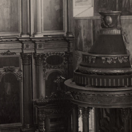
Свято-Троицкий собор
Свято-Троицкий собор Архангельска
23.12.2015
Сегодня мы можем говорить, что Архангельск в большей мере,
пострадал от целенаправленных систематических разрушений,
выдающихся памятников архитектуры. Больше всего по старом
вызванная борьбой с религией, набравшая особую силу в конце
разрушение православного центра архангельской губернии - а
собора Архангельска.
Возникнув в начале XVIII века в центре Архангельск
двухэтажный Троицкий собор, сразу превратился в зрительну
XVIII веке по масштабам ему не было равных на Севере. Впл
оставался самым высоким и значительным из городских строе
второе место, после гостиных дворов, в градостроительной ка
Один из самых больших и светлых соборов России воплотил в
портового города с отраженными в ней архитектурными тече
архангелогородской школы церковного зодчества.
Масштабность, благолепие и богатство собора, вполне оправды