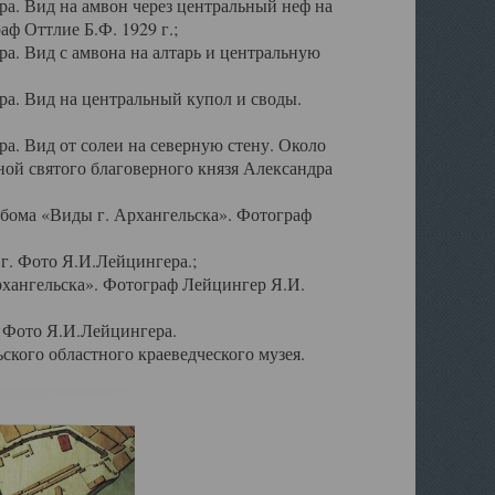
а. Вид на амвон через центральный неф на
аф Оттлие Б.Ф. 1929 г.;
. Вид с амвона на алтарь и центральную
а. Вид на центральный купол и своды.
. Вид от солеи на северную стену. Около
ой святого благоверного князя Александра
бома «Виды г. Архангельска». Фотограф
г. Фото Я.И.Лейцингера.;
рхангельска». Фотограф Лейцингер Я.И.
. Фото Я.И.Лейцингера.
кого областного краеведческого музея.