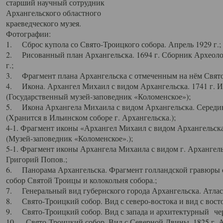
старший научный сотрудник
Архангельского областного
краеведческого музея.
Фотографии:
1. Сброс купола со Свято-Троицкого собора. Апрель 1929 г.;
2. Рисованный план Архангельска. 1694 г. Сборник Археолог
г.;
3. Фрагмент плана Архангельска с отмеченным на нём Свято
4. Икона. Архангел Михаил с видом Архангельска. 1741 г. 
(Государственный музей-заповедник «Коломенское»);
5. Икона Архангела Михаила с видом Архангельска. Середин
(Хранится в Ильинском соборе г. Архангельска.);
4-1. Фрагмент иконы «Архангел Михаил с видом Архангельска
(Музей-заповедник «Коломенское».);
5-1. Фрагмент иконы Архангела Михаила с видом г. Архангель
Григорий Попов.;
6. Панорама Архангельска. Фрагмент голландской гравюры с
собор Святой Троицы и колокольня собора.;
7. Генеральный вид губернского города Архангельска. Атлас 
8. Свято-Троицкий собор. Вид с северо-востока и вид с восто
9. Свято-Троицкий собор. Вид с запада и архитектурный чер
10. Свято-Троицкий собор. Вид с Северной Двины. 1825 г. А