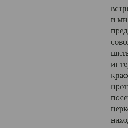
встр
и мн
пред
сово
шить
инте
крас
прот
посе
церк
нахо