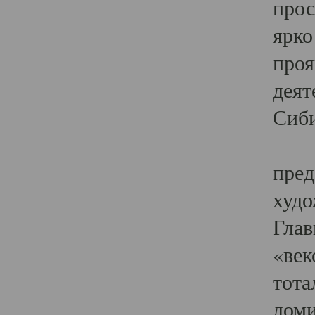
прос
ярко
проя
деят
Сиби
Одн
пред
худо
Глав
«век
тота
доми