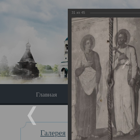
31
из
45
Главная
Экскурсия
Главная
Галерея