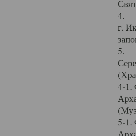
Свят
4. И
г. И
запо
5. И
Сере
(Хра
4-1.
Арха
(Муз
5-1.
Арха