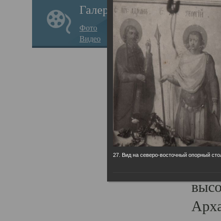
Галерея
годо
Фото
прав
Видео
кафе
Воз
Арха
Трои
град
масш
27. Вид на северо-восточный опорный сто
разр
высо
Арха