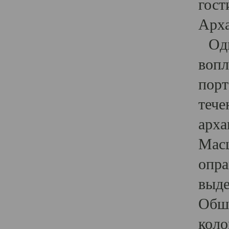
гост
Арха
Один
вопл
порт
тече
арха
Масш
опра
выде
Обши
коло