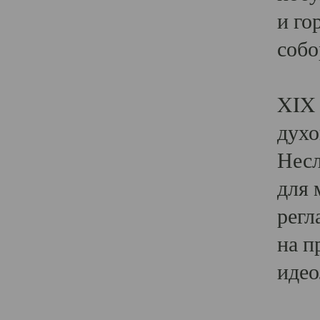
и го
собо
Явл
XIX 
духо
Несл
для 
регл
на п
идео
Поя