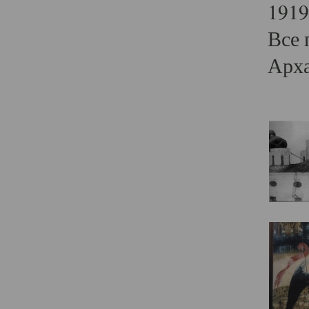
1919
Все 
Арха