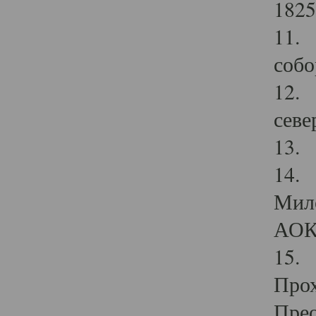
1825
11.
собо
12. 
севе
13.
14. 
Мило
АОК
15. 
Прох
Прео