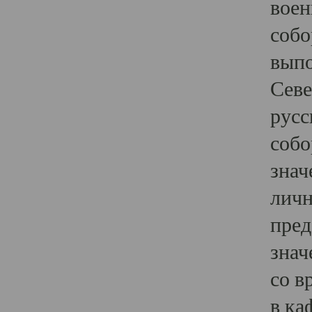
воен
собо
выпо
Севе
русс
собо
знач
личн
пред
знач
со в
в ка