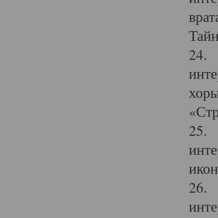
врат
Тайн
24. 
инте
хоры
«Стр
25. 
инте
икон
26. 
инте