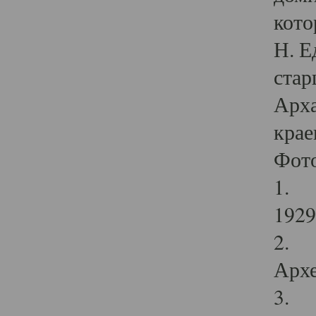
кото
Н. Е
стар
Арха
крае
Фот
1. С
1929 
2. Р
Архе
3. Ф