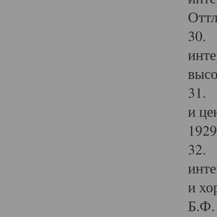
Оттл
30. 
инте
высо
31. 
и це
1929 
32. 
инте
и хо
Б.Ф. 