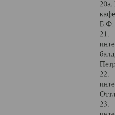
20а.
кафе
Б.Ф. 
21. 
инте
балд
Петр
22. 
инте
Оттл
23. 
инте