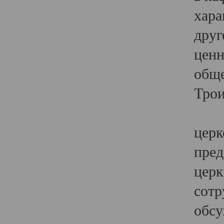
хара
друг
ценн
обще
Трои
Ярк
церк
пред
церк
сотр
обсу