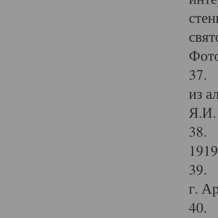
стен
свят
Фото
37. 
из а
Я.И. 
38. 
1919
39. 
г. А
40. 