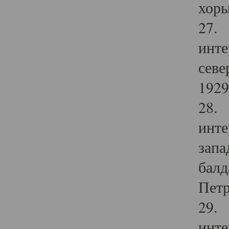
хоры
27. 
инте
севе
1929 
28. 
инте
запа
балд
Петр
29. 
инте