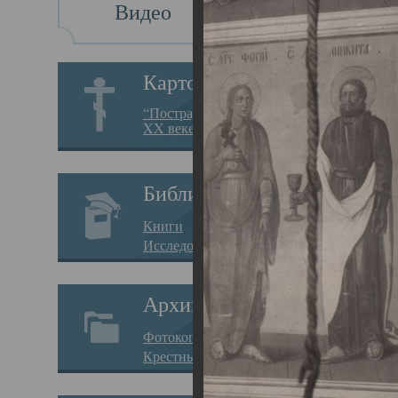
Видео
Св
Картотека
Свя
“Пострадавшие за веру в
XX веке на Севере”
23.12.
Сего
Библиотека
мере
Книги
целе
Исследования
резу
Архив
памя
Фотокопии дел
Арха
Крестные ходы
борь