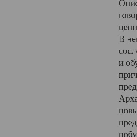
Опис
гово
ценн
В не
сосл
и об
прич
пред
Арха
повы
пред
побу