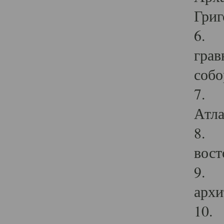
Григ
6. П
грав
собо
7. Г
Атла
8. С
вост
9. С
архи
10. 