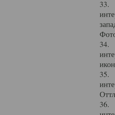
33. 
инте
запа
Фото
34. 
инте
икон
35. 
инте
Оттл
36. 
инте