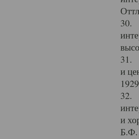
Оттл
30. 
инте
высо
31. 
и це
1929 
32. 
инте
и хо
Б.Ф. 