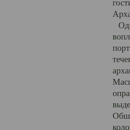
гост
Арха
Один
вопл
порт
тече
арха
Масш
опра
выде
Обши
коло