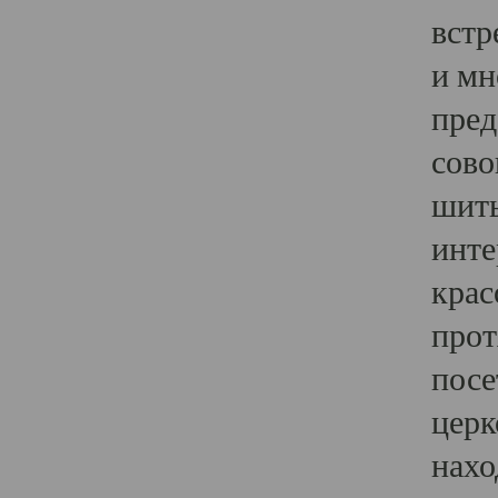
встр
и мн
пред
сово
шить
инте
крас
прот
посе
церк
нахо