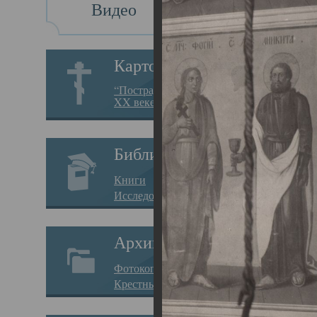
Видео
Св
Картотека
Свя
“Пострадавшие за веру в
XX веке на Севере”
23.12.
Сего
Библиотека
мере
Книги
целе
Исследования
резу
Архив
памя
Фотокопии дел
Арха
Крестные ходы
борь