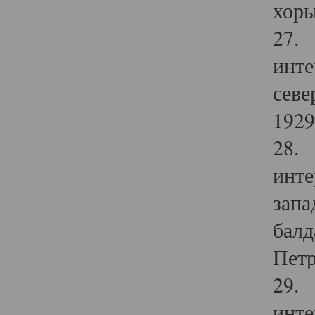
хоры
27. 
инте
севе
1929 
28. 
инте
запа
балд
Петр
29. 
инте