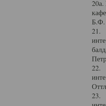
20а.
кафе
Б.Ф. 
21. 
инте
балд
Петр
22. 
инте
Оттл
23. 
инте