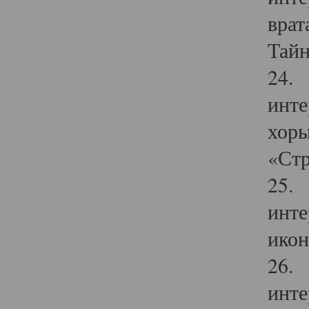
врат
Тайн
24. 
инте
хоры
«Стр
25. 
инте
икон
26. 
инте