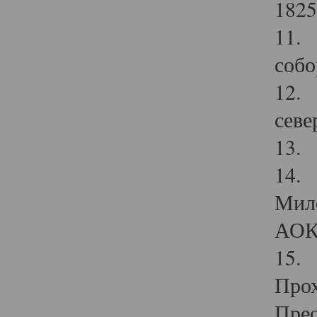
1825
11.
собо
12. 
севе
13.
14. 
Мило
АОК
15. 
Прох
Прео