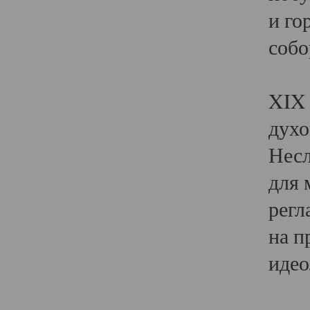
и го
собо
Явл
XIX 
духо
Несл
для 
регл
на п
идео
Поя