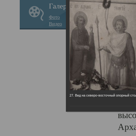
Галерея
годо
Фото
прав
Видео
кафе
Воз
Арха
Трои
град
масш
27. Вид на северо-восточный опорный сто
разр
высо
Арха