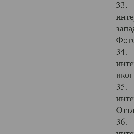
33. 
инте
запа
Фото
34. 
инте
икон
35. 
инте
Оттл
36. 
инте