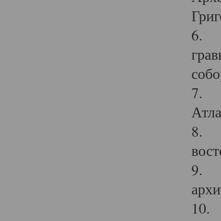
Григ
6. П
грав
собо
7. Г
Атла
8. С
вост
9. С
архи
10. 