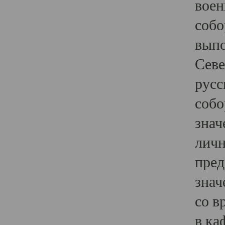
воен
собо
выпо
Севе
русс
собо
знач
личн
пред
знач
со в
в ка