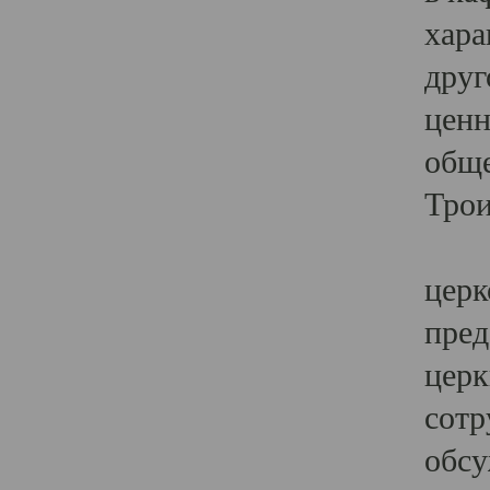
хара
друг
ценн
обще
Трои
Ярк
церк
пред
церк
сотр
обсу