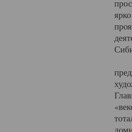
прос
ярко
проя
деят
Сиби
Одн
пред
худо
Глав
«век
тота
доми