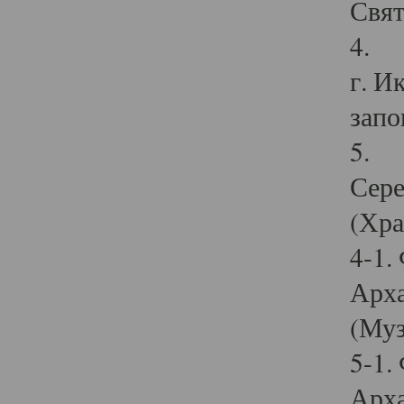
Свят
4. И
г. И
запо
5. И
Сере
(Хра
4-1.
Арха
(Муз
5-1.
Арха