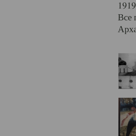
1919
Все 
Арха