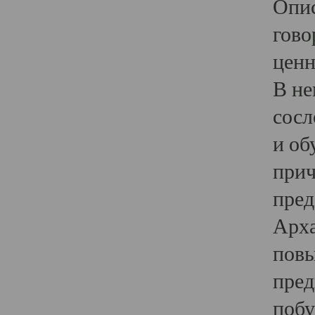
Опис
гово
ценн
В не
сосл
и об
прич
пред
Арха
повы
пред
побу