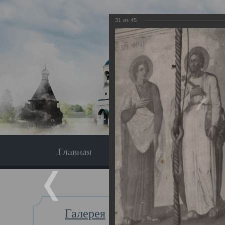
31
из
45
Главная
Экскурсия
Главная
Галерея