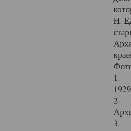
кото
Н. Е
стар
Арха
крае
Фот
1. С
1929 
2. Р
Архе
3. Ф