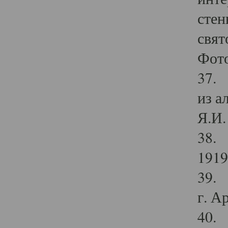
стен
свят
Фото
37. 
из а
Я.И. 
38. 
1919
39. 
г. А
40. 