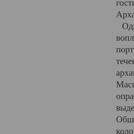
гост
Арха
Один
вопл
порт
тече
арха
Масш
опра
выде
Обши
коло