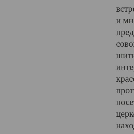
встр
и мн
пред
сово
шить
инте
крас
прот
посе
церк
нахо