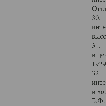
Оттл
30. 
инте
высо
31. 
и це
1929 
32. 
инте
и хо
Б.Ф. 