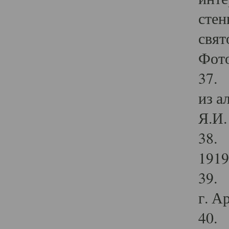
стен
свят
Фото
37. 
из а
Я.И. 
38. 
1919
39. 
г. А
40. 