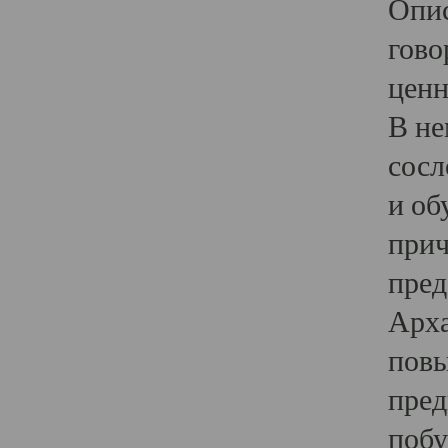
Опис
гово
ценн
В не
сосл
и об
прич
пред
Арха
повы
пред
побу