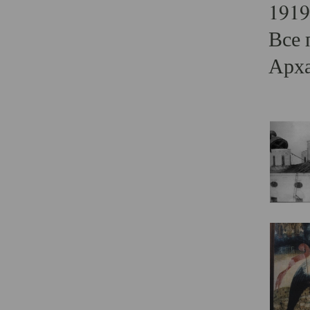
1919
Все 
Арха