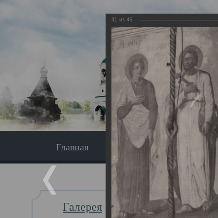
31
из
45
Главная
Экскурсия
Главная
Галерея