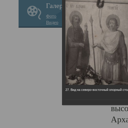
Галерея
годо
Фото
прав
Видео
кафе
Воз
Арха
Трои
град
масш
27. Вид на северо-восточный опорный сто
разр
высо
Арха