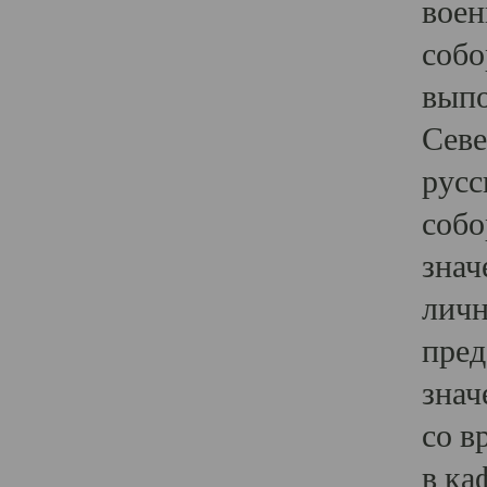
воен
собо
выпо
Севе
русс
собо
знач
личн
пред
знач
со в
в ка