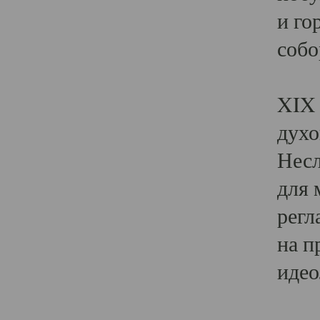
и го
собо
Явл
XIX 
духо
Несл
для 
регл
на п
идео
Поя