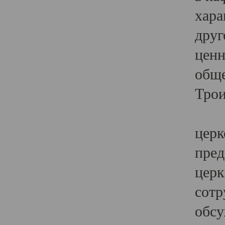
хара
друг
ценн
обще
Трои
Ярк
церк
пред
церк
сотр
обсу