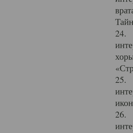
врат
Тайн
24. 
инте
хоры
«Стр
25. 
инте
икон
26. 
инте