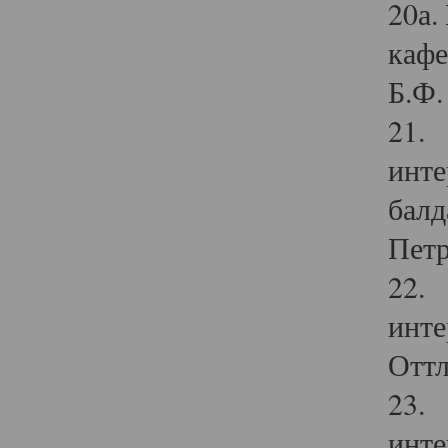
20а.
кафе
Б.Ф. 
21. 
инте
балд
Петр
22. 
инте
Оттл
23. 
инте