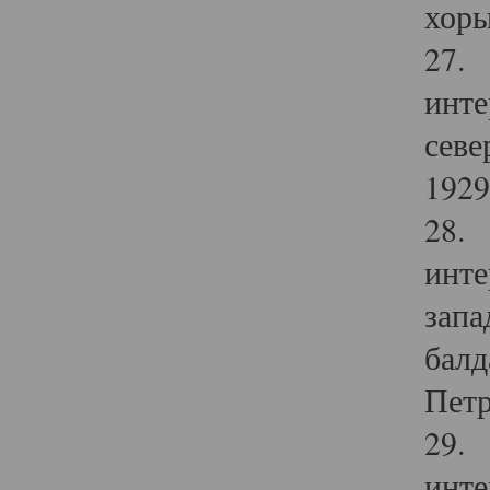
хоры
27. 
инте
севе
1929 
28. 
инте
запа
балд
Петр
29. 
инте