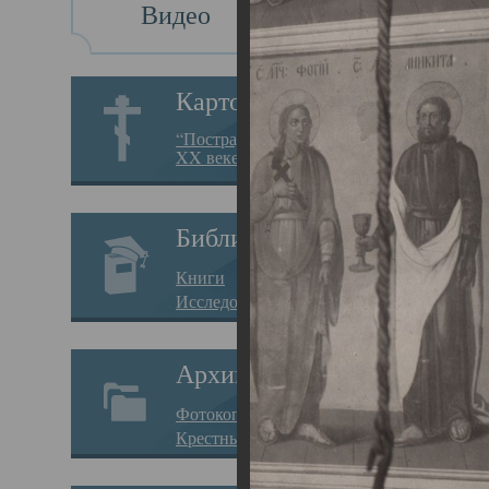
Видео
Св
Картотека
Свя
“Пострадавшие за веру в
XX веке на Севере”
23.12.
Сего
Библиотека
мере
Книги
целе
Исследования
резу
Архив
памя
Фотокопии дел
Арха
Крестные ходы
борь