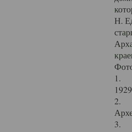
кото
Н. Е
стар
Арха
крае
Фот
1. С
1929 
2. Р
Архе
3. Ф