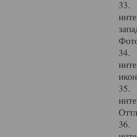
33. 
инте
запа
Фото
34. 
инте
икон
35. 
инте
Оттл
36. 
инте