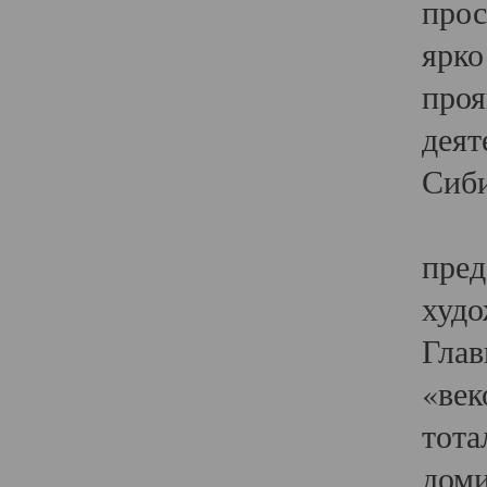
прос
ярко
проя
деят
Сиби
Одн
пред
худо
Глав
«век
тота
доми