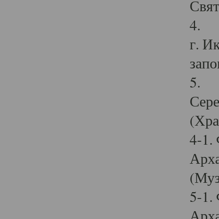
Свят
4. И
г. И
запо
5. И
Сере
(Хра
4-1.
Арха
(Муз
5-1.
Арха