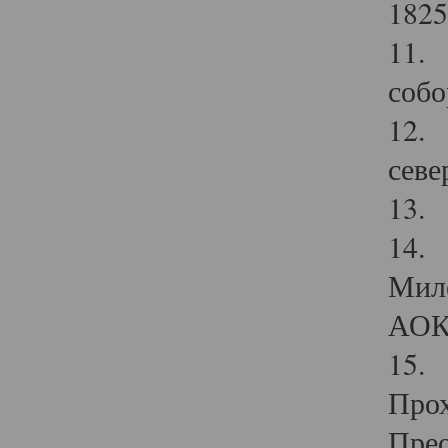
1825
11.
собо
12. 
севе
13.
14. 
Мило
АОК
15. 
Прох
Прео