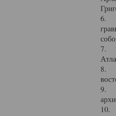
Григ
6. П
грав
собо
7. Г
Атла
8. С
вост
9. С
архи
10. 