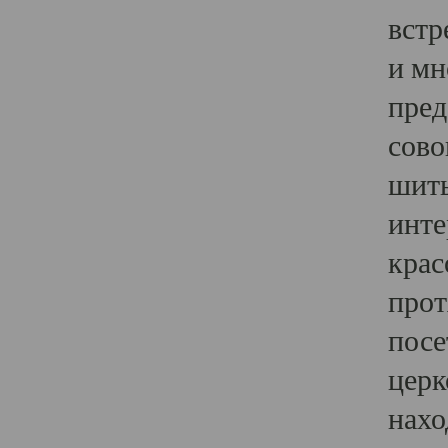
встр
и мн
пред
сово
шить
инте
крас
прот
посе
церк
нахо