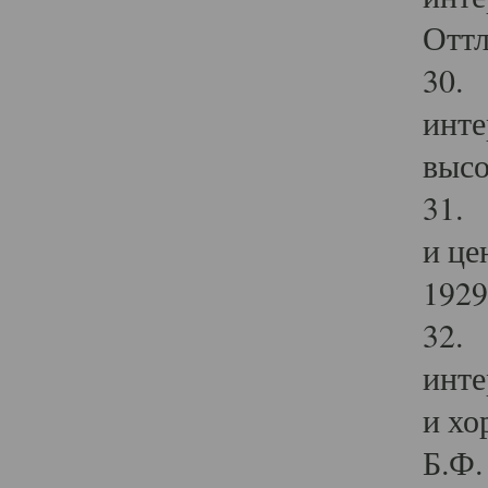
Оттл
30. 
инте
высо
31. 
и це
1929 
32. 
инте
и хо
Б.Ф. 