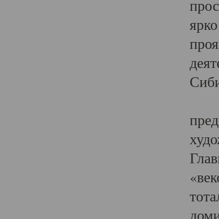
прос
ярко
проя
деят
Сиби
Одн
пред
худо
Глав
«век
тота
доми