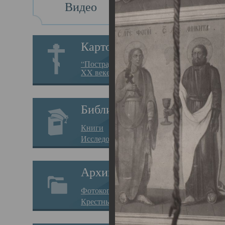
Видео
Св
Картотека
Свя
“Пострадавшие за веру в
XX веке на Севере”
23.12.
Сего
Библиотека
мере
Книги
целе
Исследования
резу
Архив
памя
Фотокопии дел
Арха
Крестные ходы
борь