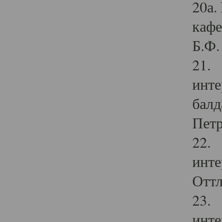
20а.
кафе
Б.Ф. 
21. 
инте
балд
Петр
22. 
инте
Оттл
23. 
инте