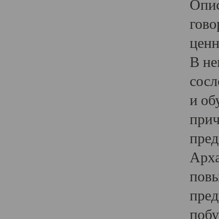
Опис
гово
ценн
В не
сосл
и об
прич
пред
Арха
повы
пред
побу