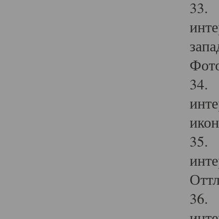
33. 
инте
запа
Фото
34. 
инте
икон
35. 
инте
Оттл
36. 
инте