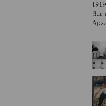
1919
Все 
Арха