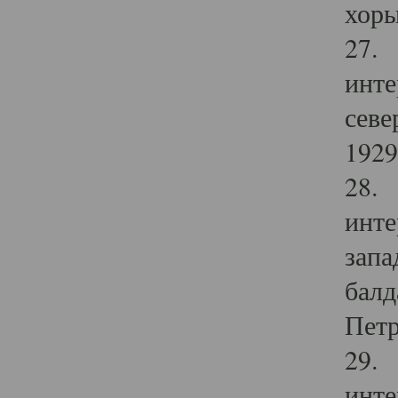
хоры
27. 
инте
севе
1929 
28. 
инте
запа
балд
Петр
29. 
инте