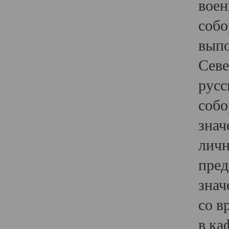
воен
собо
выпо
Севе
русс
собо
знач
личн
пред
знач
со в
в ка