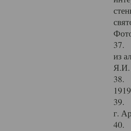
стен
свят
Фото
37. 
из а
Я.И. 
38. 
1919
39. 
г. А
40. 