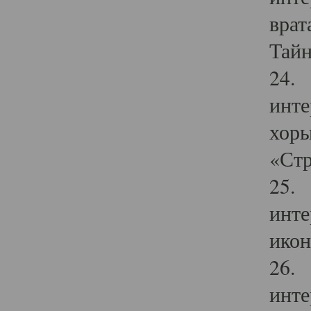
врат
Тайн
24. 
инте
хоры
«Стр
25. 
инте
икон
26. 
инте