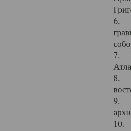
Григ
6. П
грав
собо
7. Г
Атла
8. С
вост
9. С
архи
10. 