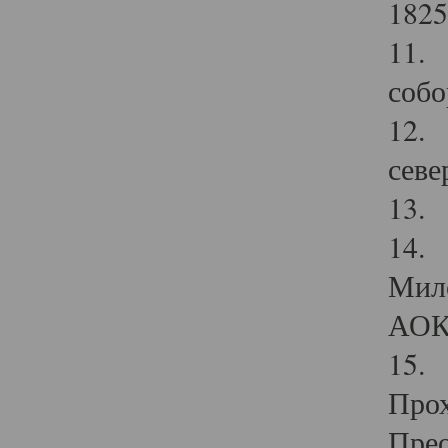
1825
11.
собо
12. 
севе
13.
14. 
Мило
АОК
15. 
Прох
Прео