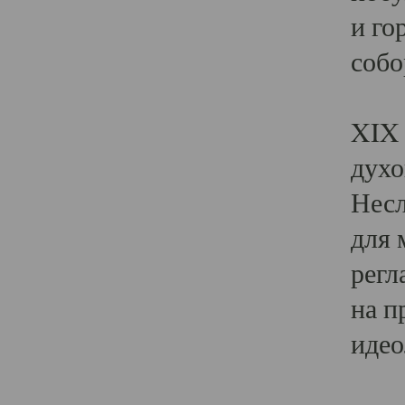
и го
собо
Явл
XIX 
духо
Несл
для 
регл
на п
идео
Поя