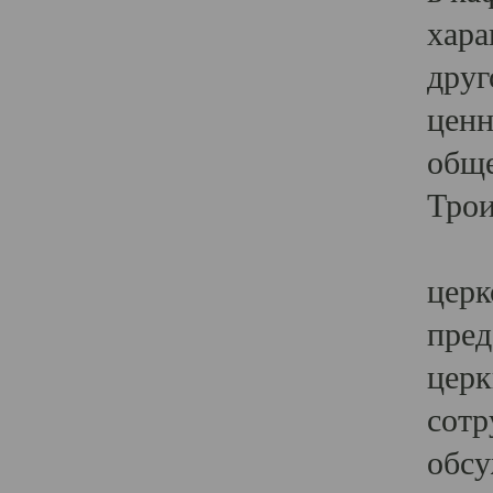
хара
друг
ценн
обще
Трои
Ярк
церк
пред
церк
сотр
обсу