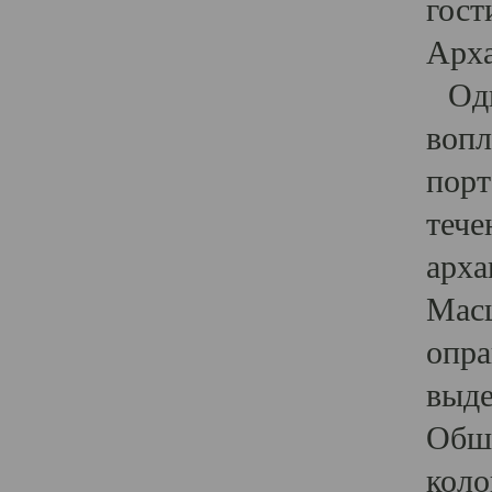
гост
Арха
Один
вопл
порт
тече
арха
Масш
опра
выде
Обши
коло