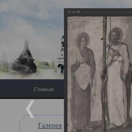
31
из
45
Главная
Экскурсия
Главная
Галерея