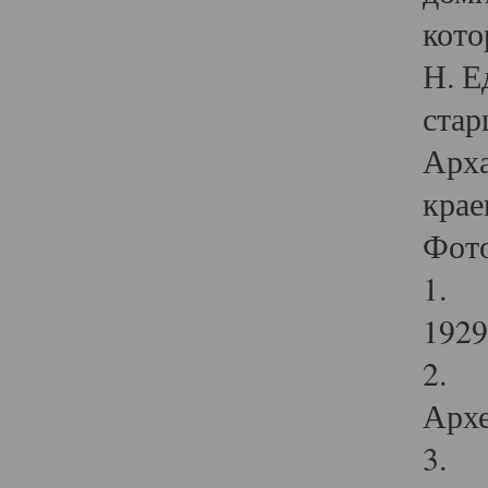
кото
Н. Е
стар
Арха
крае
Фот
1. С
1929 
2. Р
Архе
3. Ф