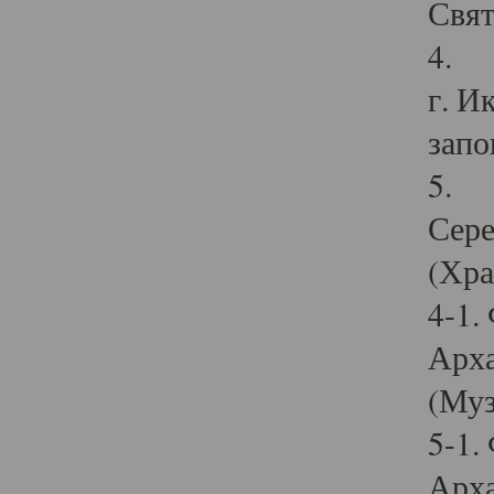
Свят
4. И
г. И
запо
5. И
Сере
(Хра
4-1.
Арха
(Муз
5-1.
Арха