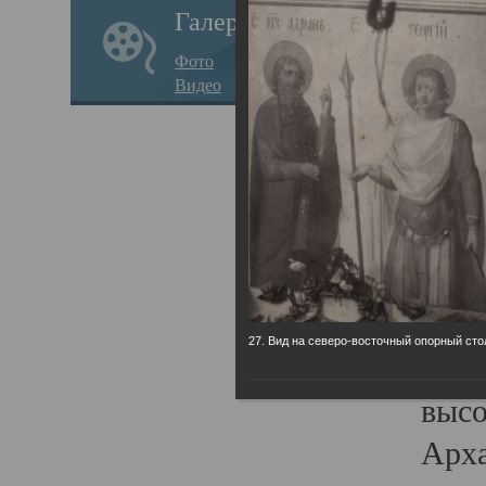
Галерея
годо
Фото
прав
Видео
кафе
Воз
Арха
Трои
град
масш
27. Вид на северо-восточный опорный сто
разр
высо
Арха