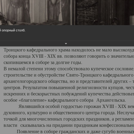
заслуженно выделяя из многочисленных культовых построек 
иконостас украшенный колоннами ионического стиля, с един
царскими вратами, изящным фронтоном и множеством резных,
собой поистине художественную ценность. В совокупности же
шитьем, многочисленными предметами церковной утвари интер
й опорный столб.
неповторимый красочный ансамбль декоративного убранства с
поражающий воображение своих посетителей. В соборной ризн
Троицкого кафедрального храма находилось не мало высокох
собора конца XVIII - XIX вв. позволяют говорить о значител
скопившемся в соборе за долгие годы.
В немалой степени этому способствовало купеческое сословие
строительстве и обустройстве Свято-Троицкого кафедрального 
архангелогородского общества, но и представителей других –
центров. Результатом повышенной религиозности купцов, чес
искренних и бескорыстных побуждений купечества действовать 
особое «благолепие» кафедрального собора Архангельска.
Являвшийся особой гордостью горожан XVIII - XIX века
духовного, культурно и общественного центра города. Неслуч
точкой для многочисленных городских праздников, а регламен
власти сказывалась на придании праздникам конфессионально
Появление в соборе гражданских и даже сугубо военных 