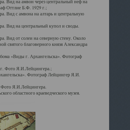
а. Вид на амвон через центральный неф на
аф Оттлие Б.Ф. 1929 г.;
. Вид с амвона на алтарь и центральную
а. Вид на центральный купол и своды.
. Вид от солеи на северную стену. Около
ой святого благоверного князя Александра
бома «Виды г. Архангельска». Фотограф
г. Фото Я.И.Лейцингера.;
рхангельска». Фотограф Лейцингер Я.И.
. Фото Я.И.Лейцингера.
кого областного краеведческого музея.