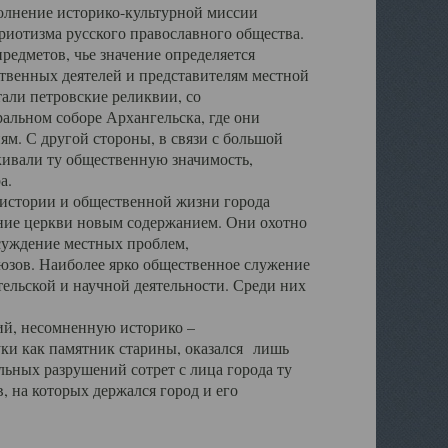
полнение историко-культурной миссии
триотизма русского православного общества.
редметов, чье значение определяется
твенных деятелей и представителям местной
тали петровские реликвии, со
альном соборе Архангельска, где они
м. С другой стороны, в связи с большой
кивали ту общественную значимость,
а.
тории и общественной жизни города
ение церкви новым содержанием. Они охотно
бсуждение местных проблем,
юзов. Наиболее ярко общественное служение
ельской и научной деятельности. Среди них
й, несомненную историко –
ауки как памятник старины, оказался лишь
ьных разрушений сотрет с лица города ту
 на которых держался город и его