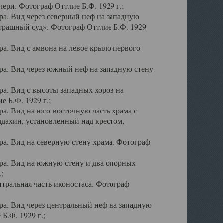
ери. Фотограф Оттлие Б.Ф. 1929 г.;
а. Вид через северный неф на западную
трашный суд». Фотограф Оттлие Б.Ф. 1929
. Вид с амвона на левое крыло первого
а. Вид через южный неф на западную стену
а. Вид с высоты западных хоров на
 Б.Ф. 1929 г.;
а. Вид на юго-восточную часть храма с
дахин, установленный над крестом,
а. Вид на северную стену храма. Фотограф
ра. Вид на южную стену и два опорных
;
тральная часть иконостаса. Фотограф
а. Вид через центральный неф на западную
Б.Ф. 1929 г.;