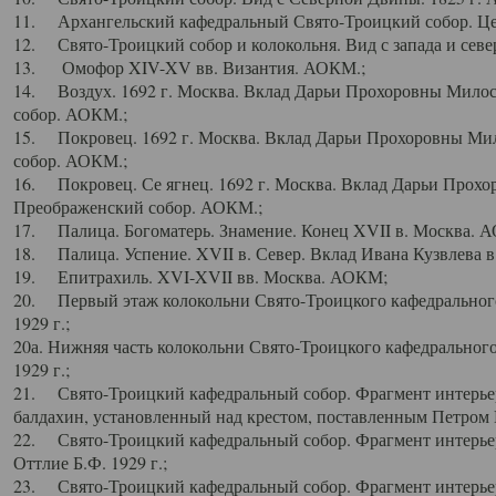
11. Архангельский кафедральный Свято-Троицкий собор. Цен
12. Свято-Троицкий собор и колокольня. Вид с запада и север
13. Омофор XIV-XV вв. Византия. АОКМ.;
14. Воздух. 1692 г. Москва. Вклад Дарьи Прохоровны Мило
собор. АОКМ.;
15. Покровец. 1692 г. Москва. Вклад Дарьи Прохоровны Ми
собор. АОКМ.;
16. Покровец. Се ягнец. 1692 г. Москва. Вклад Дарьи Прох
Преображенский собор. АОКМ.;
17. Палица. Богоматерь. Знамение. Конец XVII в. Москва. 
18. Палица. Успение. XVII в. Север. Вклад Ивана Кузвлева 
19. Епитрахиль. XVI-XVII вв. Москва. АОКМ;
20. Первый этаж колокольни Свято-Троицкого кафедрального
1929 г.;
20а. Нижняя часть колокольни Свято-Троицкого кафедрального
1929 г.;
21. Свято-Троицкий кафедральный собор. Фрагмент интерьер
балдахин, установленный над крестом, поставленным Петром I
22. Свято-Троицкий кафедральный собор. Фрагмент интерьер
Оттлие Б.Ф. 1929 г.;
23. Свято-Троицкий кафедральный собор. Фрагмент интерье