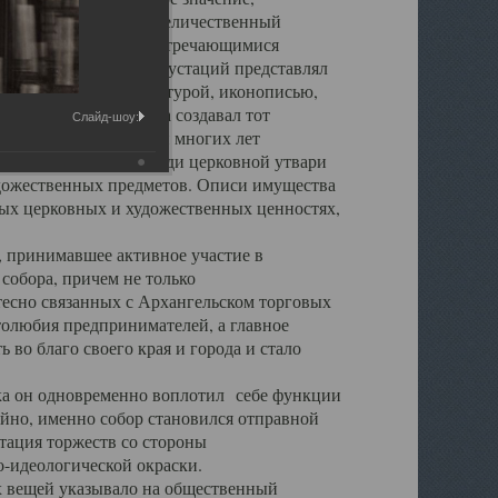
города. Обширный и величественный
ственными нигде не встречающимися
 символических инкрустаций представлял
 с живописью, скульптурой, иконописью,
ьер Троицкого храма создавал тот
Слайд-шоу:
обора, на протяжении многих лет
ице, библиотеке, среди церковной утвари
удожественных предметов. Описи имущества
ьных церковных и художественных ценностях,
, принимавшее активное участие в
собора, причем не только
 тесно связанных с Архангельском торговых
толюбия предпринимателей, а главное
во благо своего края и города и стало
 он одновременно воплотил себе функции
айно, именно собор становился отправной
тация торжеств со стороны
-идеологической окраски.
вещей указывало на общественный