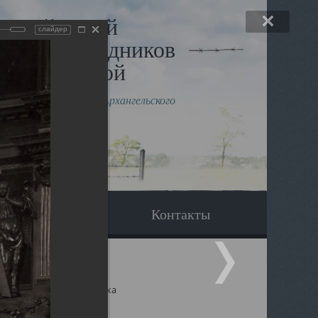
льный музей
слайдер
в и исповедников
рхангельской
влению митрополита Архангельского
горского Даниила
Вопрос-ответ
Контакты
ицкий собор Архангельска