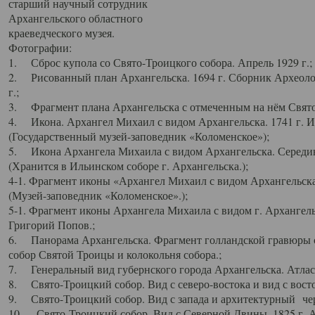
старший научный сотрудник
Архангельского областного
краеведческого музея.
Фотографии:
1. Сброс купола со Свято-Троицкого собора. Апрель 1929 г.;
2. Рисованный план Архангельска. 1694 г. Сборник Археолог
г.;
3. Фрагмент плана Архангельска с отмеченным на нём Свято
4. Икона. Архангел Михаил с видом Архангельска. 1741 г. 
(Государственный музей-заповедник «Коломенское»);
5. Икона Архангела Михаила с видом Архангельска. Середин
(Хранится в Ильинском соборе г. Архангельска.);
4-1. Фрагмент иконы «Архангел Михаил с видом Архангельска
(Музей-заповедник «Коломенское».);
5-1. Фрагмент иконы Архангела Михаила с видом г. Архангель
Григорий Попов.;
6. Панорама Архангельска. Фрагмент голландской гравюры с
собор Святой Троицы и колокольня собора.;
7. Генеральный вид губернского города Архангельска. Атлас 
8. Свято-Троицкий собор. Вид с северо-востока и вид с восто
9. Свято-Троицкий собор. Вид с запада и архитектурный чер
10. Свято-Троицкий собор. Вид с Северной Двины. 1825 г. А