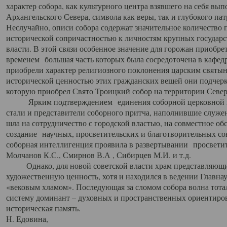
характер собора, как культурного центра взявшего на себя вы
Архангельского Севера, символа как веры, так и глубокого па
Неслучайно, описи собора содержат значительное количество п
исторической сопричастностью к личностям крупных государс
власти. В этой связи особенное значение для горожан приобре
временем большая часть которых была сосредоточена в кафедр
приобрели характер религиозного поклонения царским святыня
исторической ценностью этих гражданских вещей они подчер
которую приобрел Свято Троицкий собор на территории Север
Ярким подтверждением единения соборной церковной ис
стали и представители соборного притча, наполнившие служ
шла на сотрудничество с городской властью, на совместное о
создание научных, просветительских и благотворительных со
соборная интеллигенция проявила в развертывании просветит
Молчанов К.С., Смирнов В.А , Сибирцев М.И. и т.д.
Однако, для новой советской власти храм представляющи
художественную ценность, хотя и находился в ведении Главн
«вековым хламом». Последующая за сломом собора волна тотал
систему доминант – духовных и пространственных ориентиров,
историческая память.
Н. Едовина,