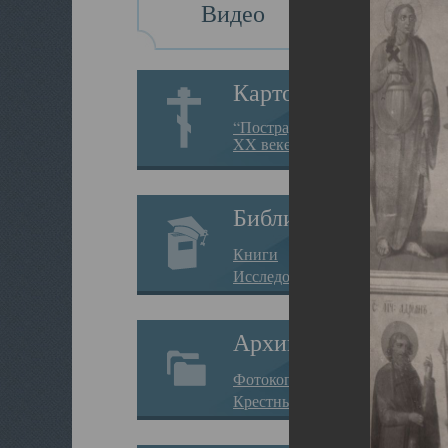
Видео
Картотека
“Пострадавшие за веру в
XX веке на Севере”
Библиотека
Книги
Исследования
Архив
Фотокопии дел
Крестные ходы