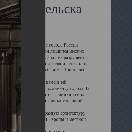
 Архангельска
 чем другие губернские города России
 в результате которых он лишился многих
у Архангельску ударила волна разрушения,
 20 –х годов. Отправной точкой чего стало
нсамбля кафедрального Свято – Троицкого
а, величественный каменный
ю и градостроительную доминанту города. В
оть до разрушения Свято – Троицкий собор
ний Архангельска, по праву занимающий
ртине Архангельска.
 себе яркую и своеобразную архитектуру
ниями России, Западной Европы и местной
вали его кафедральное значение,