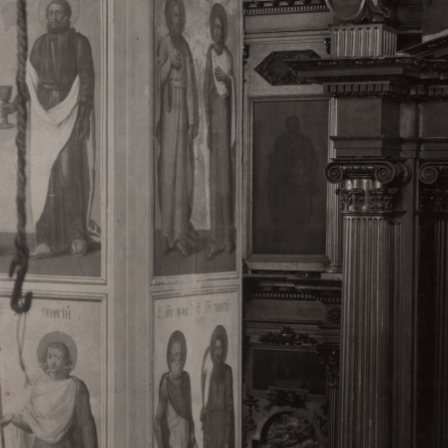
Свято-Троицкий собор
Свято-Троицкий собор Архангельска
23.12.2015
Сегодня мы можем говорить, что Архангельск в большей мере,
пострадал от целенаправленных систематических разрушений,
выдающихся памятников архитектуры. Больше всего по старом
вызванная борьбой с религией, набравшая особую силу в конце
разрушение православного центра архангельской губернии - а
собора Архангельска.
Возникнув в начале XVIII века в центре Архангельск
двухэтажный Троицкий собор, сразу превратился в зрительну
XVIII веке по масштабам ему не было равных на Севере. Впл
оставался самым высоким и значительным из городских строе
второе место, после гостиных дворов, в градостроительной ка
Один из самых больших и светлых соборов России воплотил в
портового города с отраженными в ней архитектурными тече
архангелогородской школы церковного зодчества.
Масштабность, благолепие и богатство собора, вполне оправды