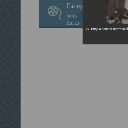
Галерея
Фото
Видео
27. Вид на северо-восточны