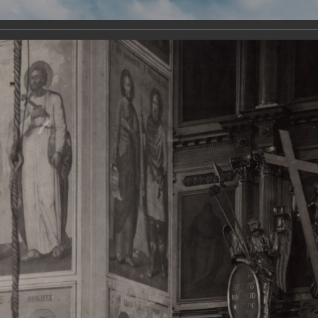
Виртуа
Новомученико
Земли А
Сайт создан по благосло
и Холмо
Наследники
Галерея
Главная
Галерея
Храмы-мученики Архангельска
Свято-Тро