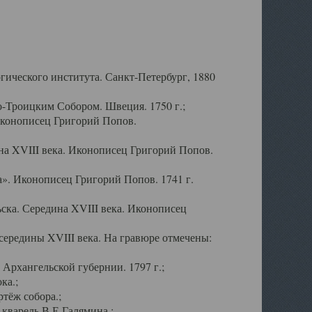
ического института. Санкт-Петербург, 1880
-Троицким Собором. Швеция. 1750 г.;
Иконописец Григорий Попов.
а XVIII века. Иконописец Григорий Попов.
». Иконописец Григорий Попов. 1741 г.
ска. Середина XVIII века. Иконописец
ередины XVIII века. На гравюре отмечены:
Архангельской губернии. 1797 г.;
ка.;
тёж собора.;
кварель В.Е.Галямина.;