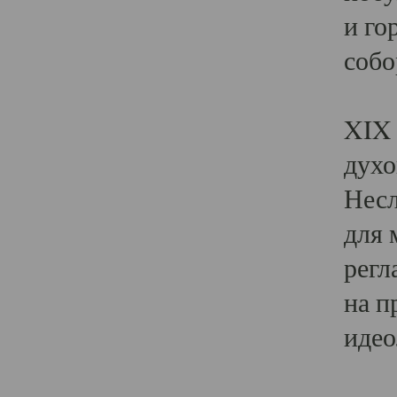
и го
собо
Явл
XIX 
духо
Несл
для 
регл
на п
идео
Поя