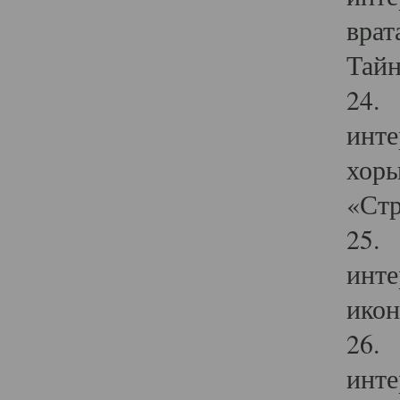
врат
Тайн
24. 
инте
хоры
«Стр
25. 
инте
икон
26. 
инте