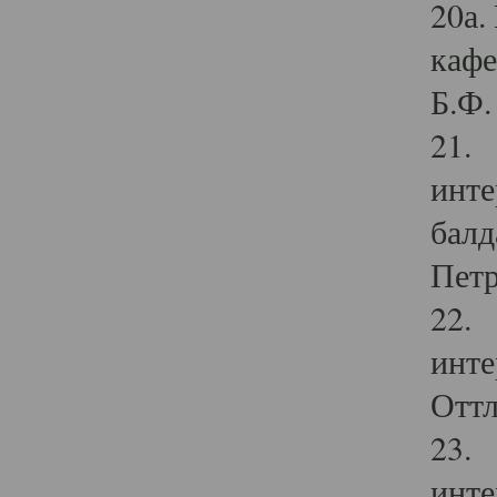
20а.
кафе
Б.Ф. 
21. 
инте
балд
Петр
22. 
инте
Оттл
23. 
инте