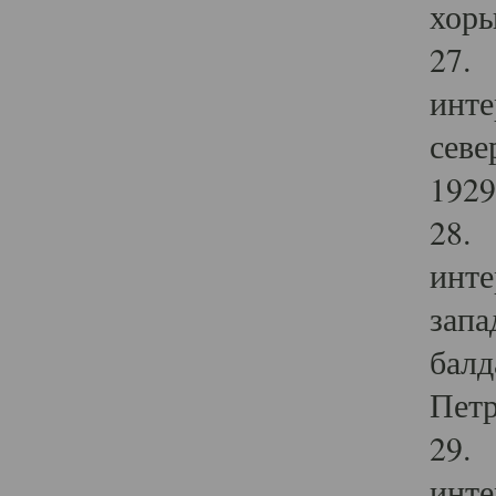
хоры
27. 
инте
севе
1929 
28. 
инте
запа
балд
Петр
29. 
инте