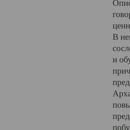
Опис
гово
ценн
В не
сосл
и об
прич
пред
Арха
повы
пред
побу