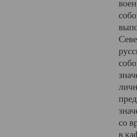
воен
собо
выпо
Севе
русс
собо
знач
личн
пред
знач
со в
в ка