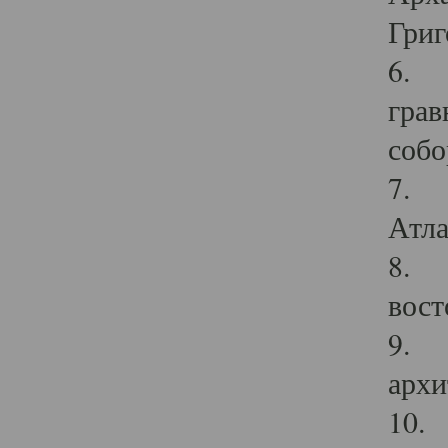
Григ
6. П
грав
собо
7. Г
Атла
8. С
вост
9. С
архи
10. 