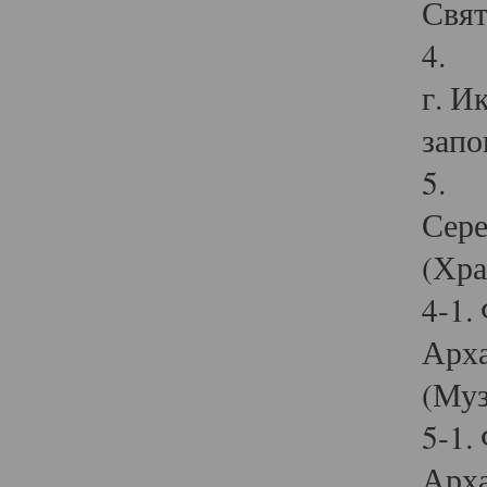
Свят
4. И
г. И
запо
5. И
Сере
(Хра
4-1.
Арха
(Муз
5-1.
Арха