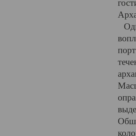
гост
Арха
Один
вопл
порт
тече
арха
Масш
опра
выде
Обши
коло