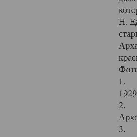
кото
Н. Е
стар
Арха
крае
Фот
1. С
1929 
2. Р
Архе
3. Ф