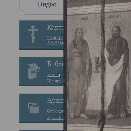
Видео
Св
Картотека
Свя
“Пострадавшие за веру в
XX веке на Севере”
23.12.
Сего
Библиотека
мере
Книги
целе
Исследования
резу
Архив
памя
Фотокопии дел
Арха
Крестные ходы
борь