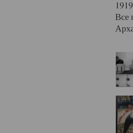
1919
Все 
Арха