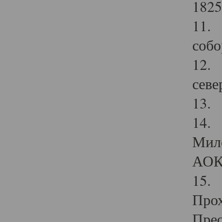
1825
11.
собо
12. 
севе
13.
14. 
Мило
АОК
15. 
Прох
Прео