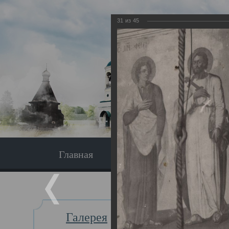
31
из
45
Главная
Экскурсия
Главная
Галерея