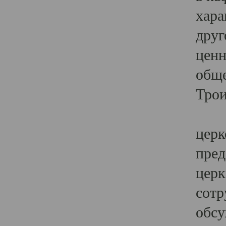
хара
друг
ценн
обще
Трои
Ярк
церк
пред
церк
сотр
обсу