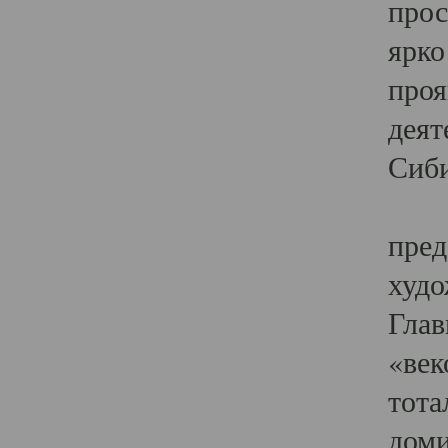
прос
ярко
проя
деят
Сиби
Одн
пред
худо
Глав
«век
тота
доми