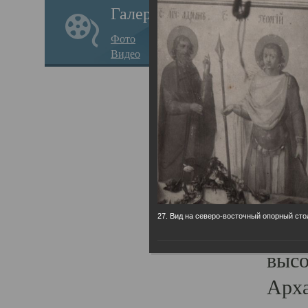
Галерея
годо
Фото
прав
Видео
кафе
Воз
Арха
Трои
град
масш
27. Вид на северо-восточный опорный сто
разр
высо
Арха