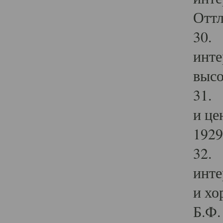
Оттл
30. 
инте
высо
31. 
и це
1929 
32. 
инте
и хо
Б.Ф. 