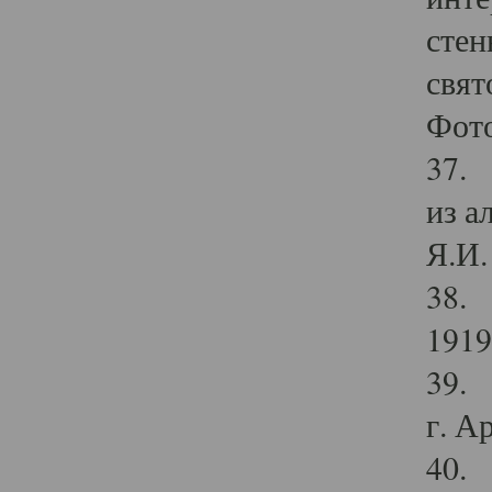
стен
свят
Фото
37. 
из а
Я.И. 
38. 
1919
39. 
г. А
40. 