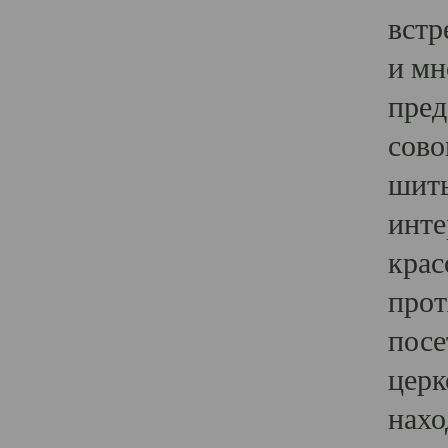
встр
и мн
пред
сово
шить
инте
крас
прот
посе
церк
нахо