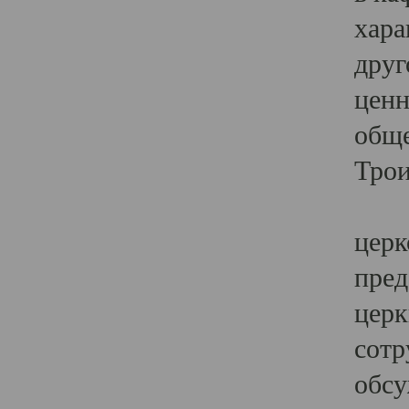
хара
друг
ценн
обще
Трои
Ярк
церк
пред
церк
сотр
обсу