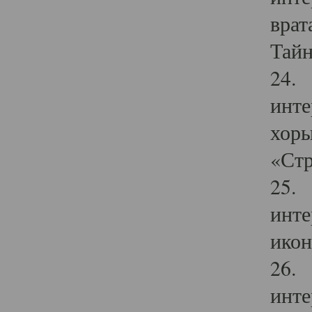
врат
Тайн
24. 
инте
хоры
«Стр
25. 
инте
икон
26. 
инте