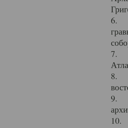
Григ
6. П
грав
собо
7. Г
Атла
8. С
вост
9. С
архи
10. 