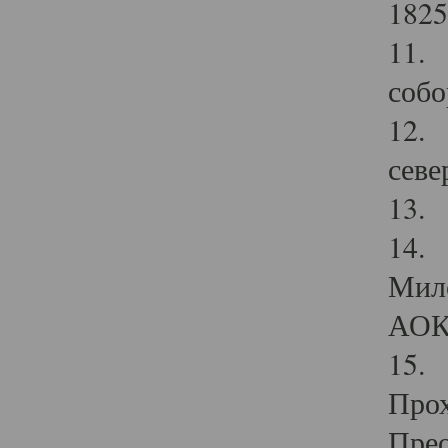
1825
11.
собо
12. 
севе
13.
14. 
Мило
АОК
15. 
Прох
Прео