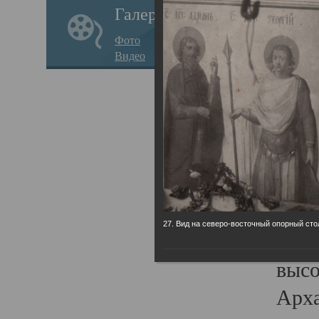
Галерея
годо
Фото
прав
Видео
кафе
Воз
Арха
Трои
град
масш
27. Вид на северо-восточный опорный сто
разр
высо
Арха