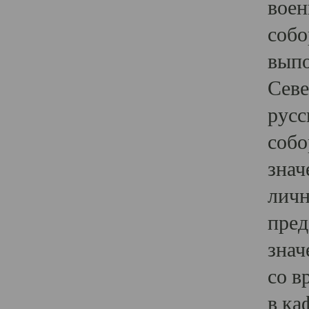
воен
собо
выпо
Севе
русс
собо
знач
личн
пред
знач
со в
в ка