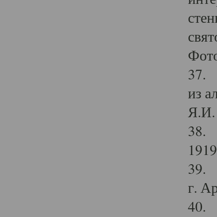
стен
свят
Фото
37. 
из а
Я.И. 
38. 
1919
39. 
г. А
40. 