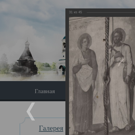
31
из
45
Главная
Экскурсия
Главная
Галерея