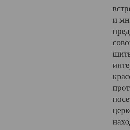
встр
и мн
пред
сово
шить
инте
крас
прот
посе
церк
нахо