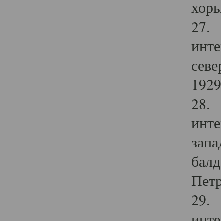
хоры
27. 
инте
севе
1929 
28. 
инте
запа
балд
Петр
29. 
инте