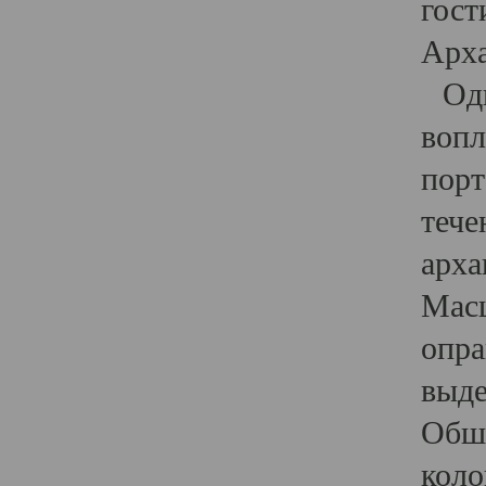
гост
Арха
Один
вопл
порт
тече
арха
Масш
опра
выде
Обши
коло