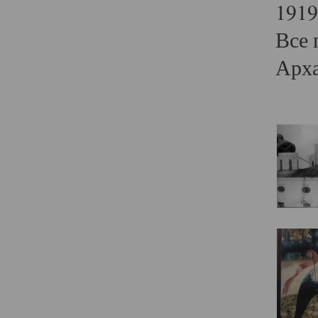
1919
Все 
Арха