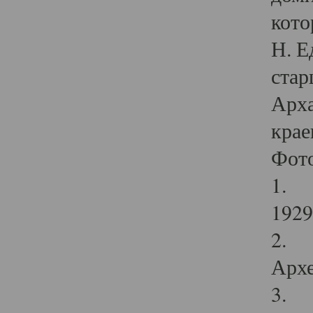
кото
Н. Е
стар
Арха
крае
Фот
1. С
1929 
2. Р
Архе
3. Ф