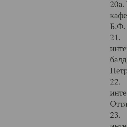
20а.
кафе
Б.Ф. 
21. 
инте
балд
Петр
22. 
инте
Оттл
23. 
инте