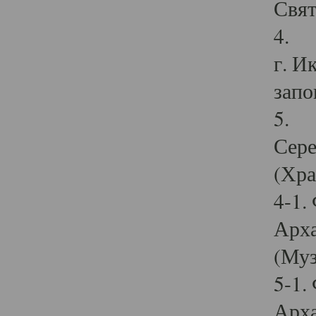
Свят
4. И
г. И
запо
5. И
Сере
(Хра
4-1.
Арха
(Муз
5-1.
Арха