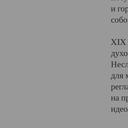
и го
собо
Явл
XIX 
духо
Несл
для 
регл
на п
идео
Поя