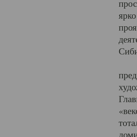
прос
ярко
проя
деят
Сиби
Одн
пред
худо
Глав
«век
тота
доми