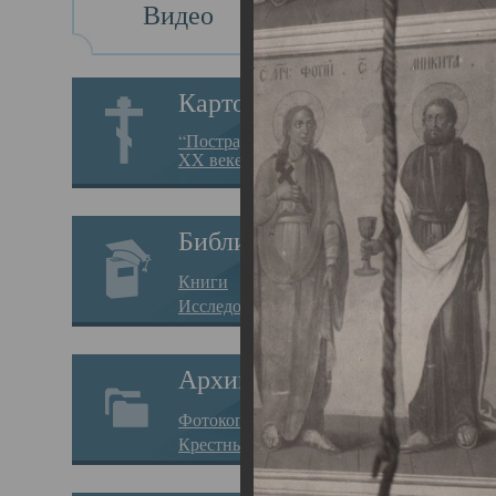
Видео
Св
Картотека
Свя
“Пострадавшие за веру в
XX веке на Севере”
23.12.
Сего
Библиотека
мере
Книги
целе
Исследования
резу
Архив
памя
Фотокопии дел
Арха
Крестные ходы
борь