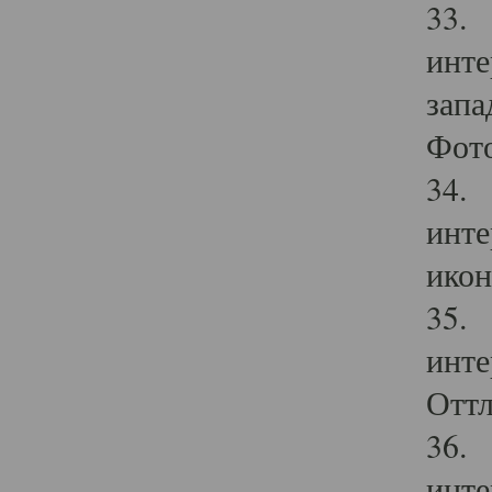
33. 
инте
запа
Фото
34. 
инте
икон
35. 
инте
Оттл
36. 
инте