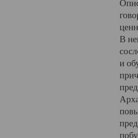
Опис
гово
ценн
В не
сосл
и об
прич
пред
Арха
повы
пред
побу