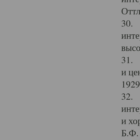
Оттл
30. 
инте
высо
31. 
и це
1929 
32. 
инте
и хо
Б.Ф. 