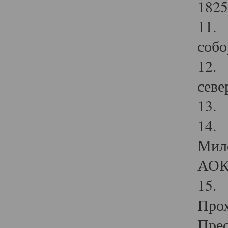
1825
11.
собо
12. 
севе
13.
14. 
Мило
АОК
15. 
Прох
Прео