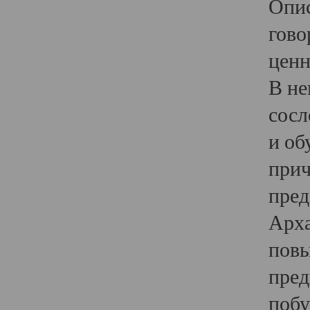
Опис
гово
ценн
В не
сосл
и об
прич
пред
Арха
повы
пред
побу