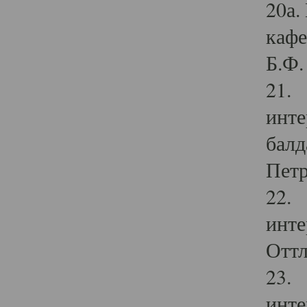
20а.
кафе
Б.Ф. 
21. 
инте
балд
Петр
22. 
инте
Оттл
23. 
инте