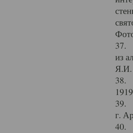
стен
свят
Фото
37. 
из а
Я.И. 
38. 
1919
39. 
г. А
40. 