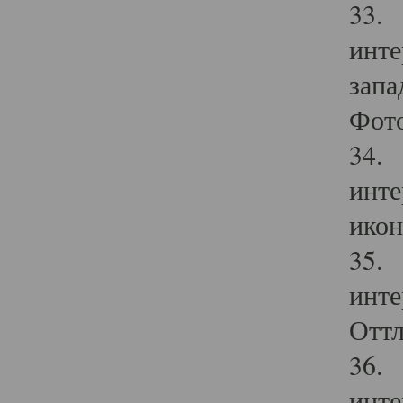
33. 
инте
запа
Фото
34. 
инте
икон
35. 
инте
Оттл
36. 
инте