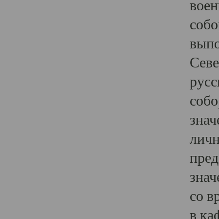
воен
собо
выпо
Севе
русс
собо
знач
личн
пред
знач
со в
в ка