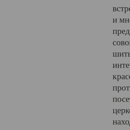
встр
и мн
пред
сово
шить
инте
крас
прот
посе
церк
нахо