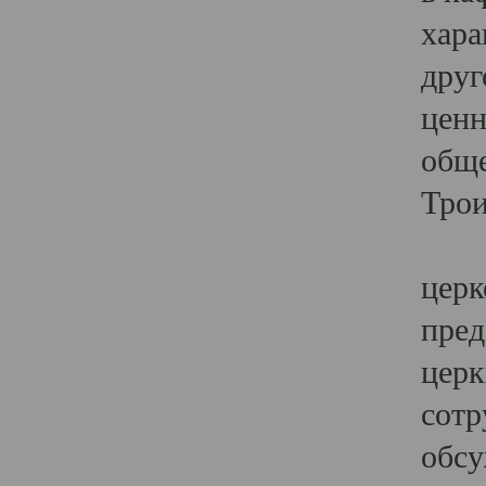
хара
друг
ценн
обще
Трои
Ярк
церк
пред
церк
сотр
обсу