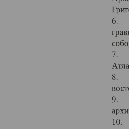
Григ
6. П
грав
собо
7. Г
Атла
8. С
вост
9. С
архи
10. 