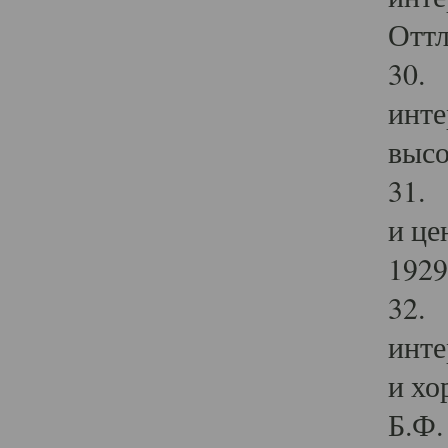
Оттл
30. 
инте
высо
31. 
и це
1929 
32. 
инте
и хо
Б.Ф. 