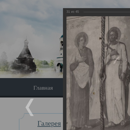
31
из
45
Главная
Экскурсия
Главная
Галерея