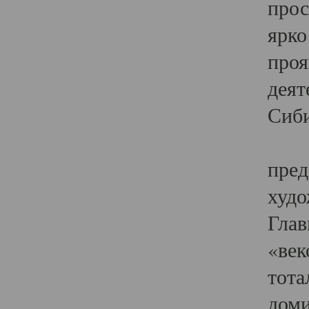
прос
ярко
проя
деят
Сиби
Одн
пред
худо
Глав
«век
тота
доми