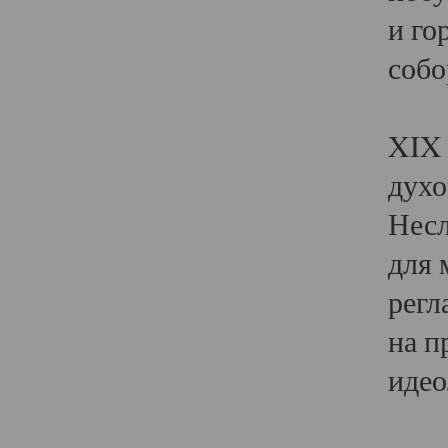
и го
собо
Явл
XIX 
духо
Несл
для 
регл
на п
идео
Поя