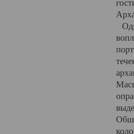
гост
Арха
Один
вопл
порт
тече
арха
Масш
опра
выде
Обши
коло