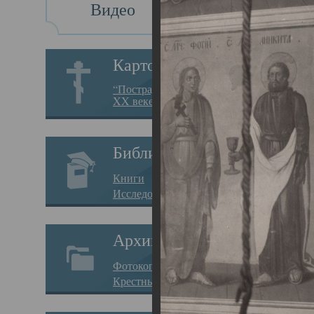
Видео
Св
Картотека
Свя
“Пострадавшие за веру в
XX веке на Севере”
23.12.
Сего
Библиотека
мере
Книги
целе
Исследования
резу
Архив
памя
Фотокопии дел
Арха
Крестные ходы
борь