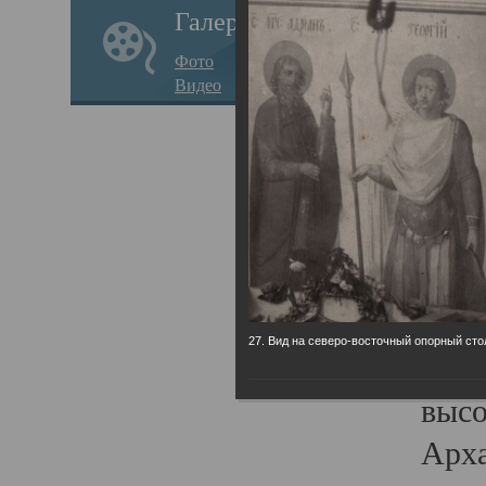
Галерея
годо
Фото
прав
Видео
кафе
Воз
Арха
Трои
град
масш
27. Вид на северо-восточный опорный сто
разр
высо
Арха