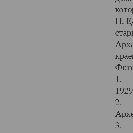
кото
Н. Е
стар
Арха
крае
Фот
1. С
1929 
2. Р
Архе
3. Ф