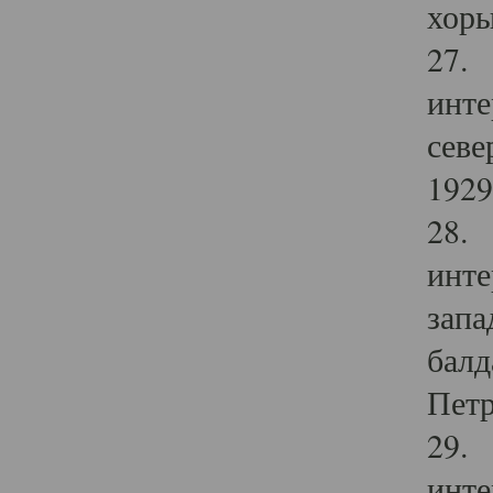
хоры
27. 
инте
севе
1929 
28. 
инте
запа
балд
Петр
29. 
инте