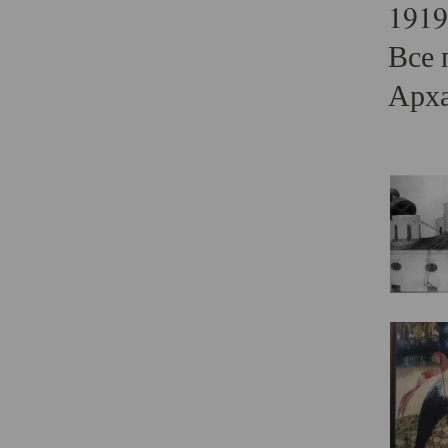
1919
Все 
Арха