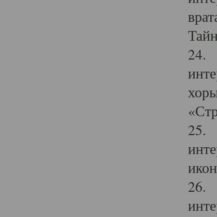
врат
Тайн
24. 
инте
хоры
«Стр
25. 
инте
икон
26. 
инте