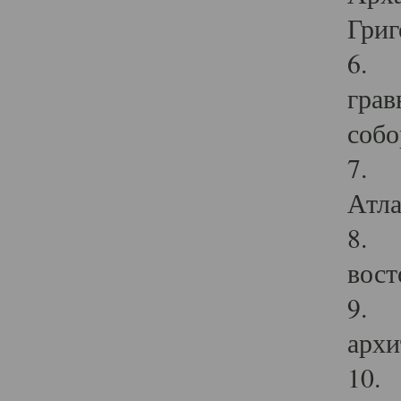
Григ
6. П
грав
собо
7. Г
Атла
8. С
вост
9. С
архи
10. 