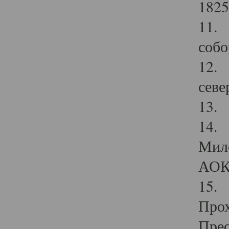
1825
11.
собо
12. 
севе
13.
14. 
Мило
АОК
15. 
Прох
Прео