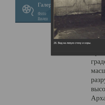
Галерея
годо
Фото
прав
Видео
кафе
Воз
Арха
26. Вид на левую стену и хоры.
Трои
град
масш
разр
высо
Арха