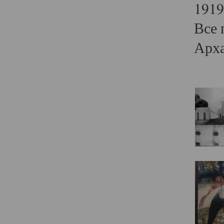
1919
Все 
Арха