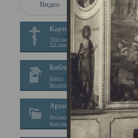
Видео
Св
Картотека
Свя
“Пострадавшие за веру в
XX веке на Севере”
23.12.
Сего
Библиотека
мере
Книги
целе
Исследования
резу
Архив
памя
Фотокопии дел
Арха
Крестные ходы
борь