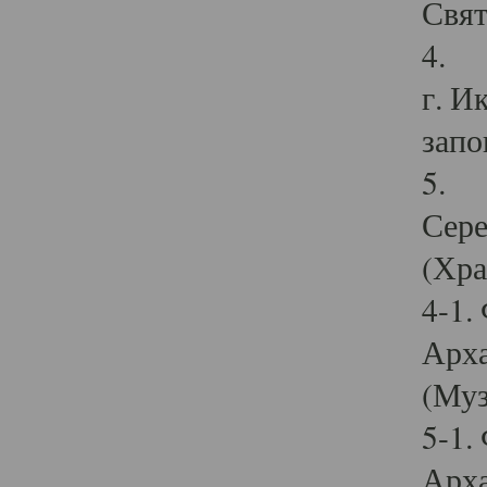
Свят
4. И
г. И
запо
5. И
Сере
(Хра
4-1.
Арха
(Муз
5-1.
Арха