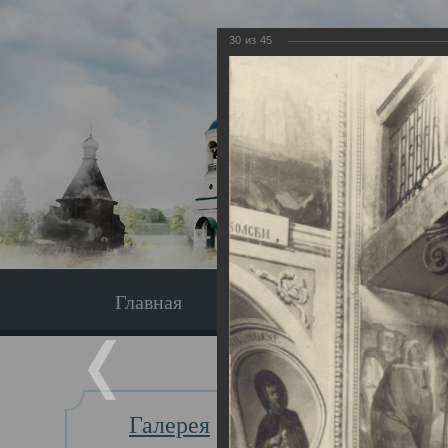
30
из
45
Главная
Экскурсия
Главная
Галерея