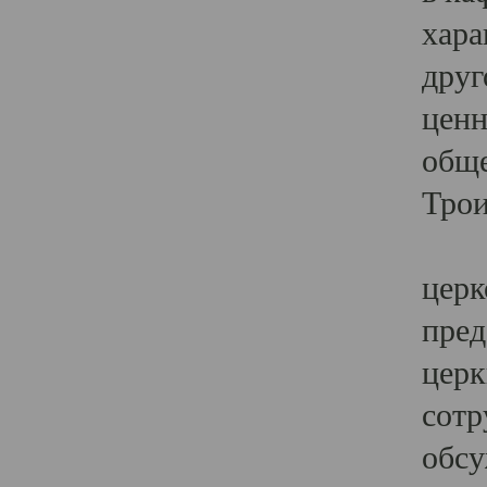
хара
друг
ценн
обще
Трои
Ярк
церк
пред
церк
сотр
обсу