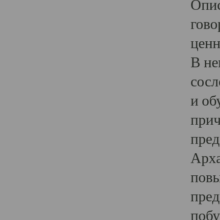
Опис
гово
ценн
В не
сосл
и об
прич
пред
Арха
повы
пред
побу