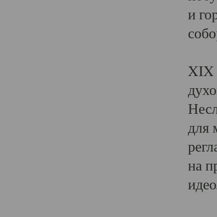
и го
собо
Явл
XIX 
духо
Несл
для 
регл
на п
идео
Поя