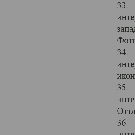
33. 
инте
запа
Фото
34. 
инте
икон
35. 
инте
Оттл
36. 
инте