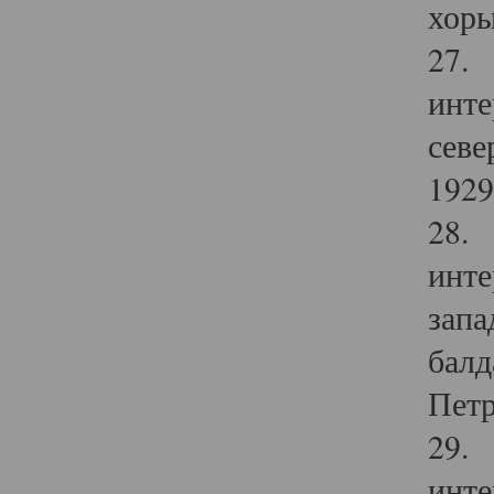
хоры
27. 
инте
севе
1929 
28. 
инте
запа
балд
Петр
29. 
инте