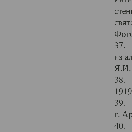
стен
свят
Фото
37. 
из а
Я.И. 
38. 
1919
39. 
г. А
40. 