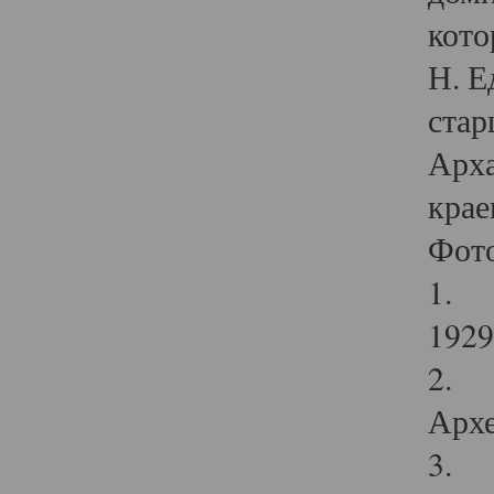
кото
Н. Е
стар
Арха
крае
Фот
1. С
1929 
2. Р
Архе
3. Ф