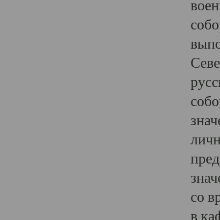
воен
собо
выпо
Севе
русс
собо
знач
личн
пред
знач
со в
в ка