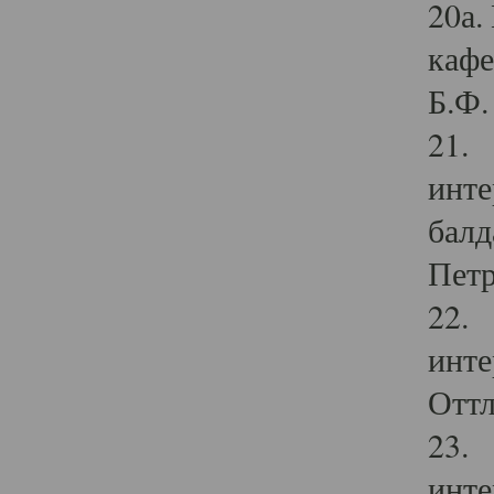
20а.
кафе
Б.Ф. 
21. 
инте
балд
Петр
22. 
инте
Оттл
23. 
инте