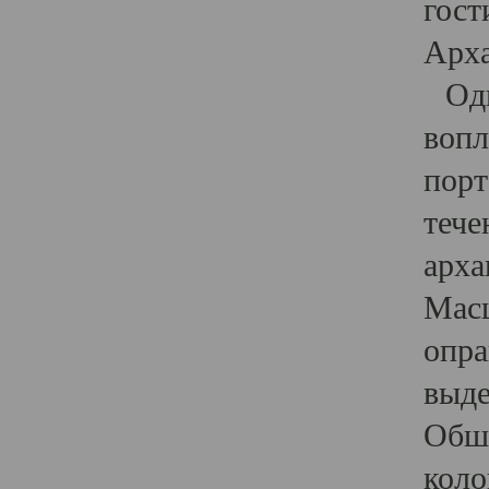
гост
Арха
Один
вопл
порт
тече
арха
Масш
опра
выде
Обши
коло