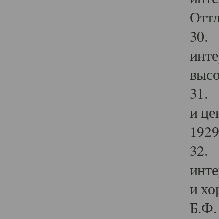
Оттл
30. 
инте
высо
31. 
и це
1929 
32. 
инте
и хо
Б.Ф. 