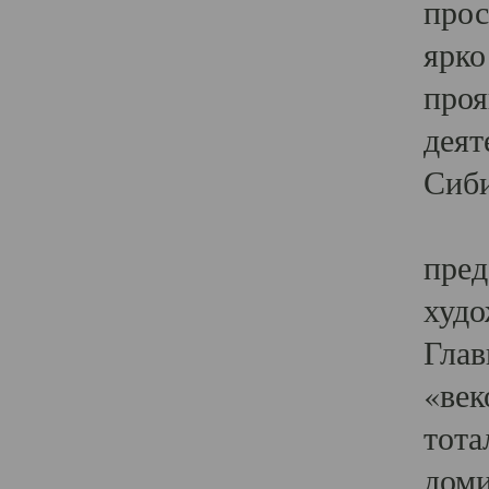
прос
ярко
проя
деят
Сиби
Одн
пред
худо
Глав
«век
тота
доми