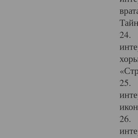
врат
Тайн
24. 
инте
хоры
«Стр
25. 
инте
икон
26. 
инте