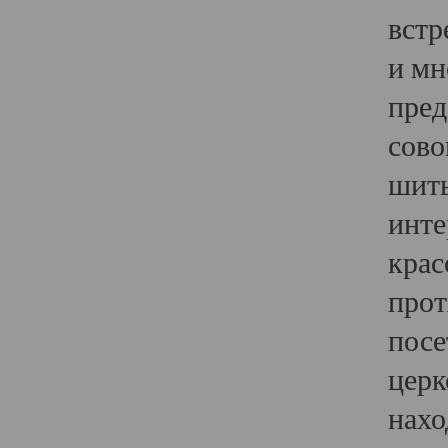
встр
и мн
пред
сово
шить
инте
крас
прот
посе
церк
нахо