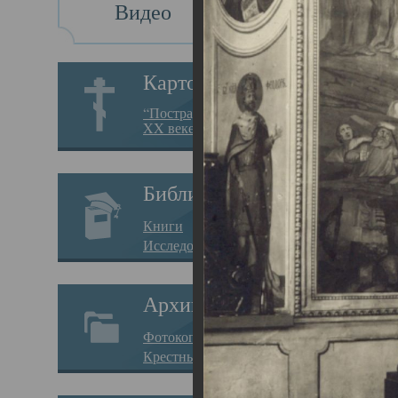
Видео
Св
Картотека
Свя
“Пострадавшие за веру в
XX веке на Севере”
23.12.
Сего
Библиотека
мере
Книги
целе
Исследования
резу
Архив
памя
Фотокопии дел
Арха
Крестные ходы
борь