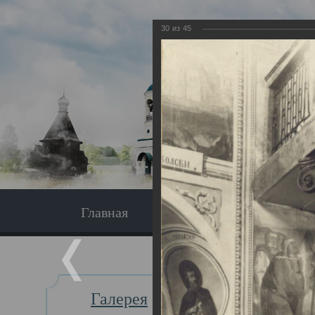
30
из
45
Главная
Экскурсия
Главная
Галерея