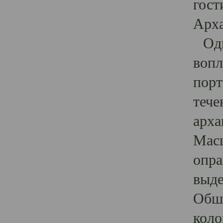
гост
Арха
Один
вопл
порт
тече
арха
Масш
опра
выде
Обши
коло