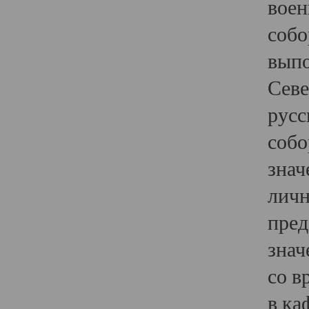
воен
собо
выпо
Севе
русс
собо
знач
личн
пред
знач
со в
в ка