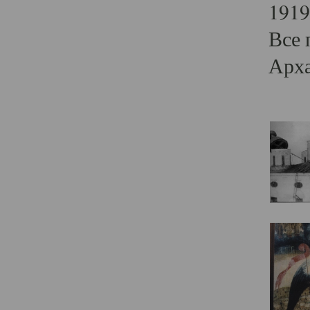
1919
Все 
Арха