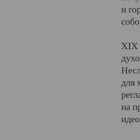
и го
собо
Явл
XIX 
духо
Несл
для 
регл
на п
идео
Поя