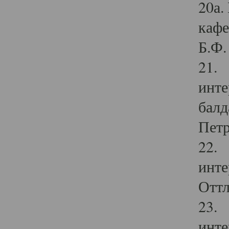
20а.
кафе
Б.Ф. 
21. 
инте
балд
Петр
22. 
инте
Оттл
23. 
инте