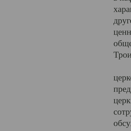
хара
друг
ценн
обще
Трои
Ярк
церк
пред
церк
сотр
обсу