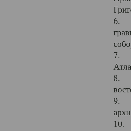
Григ
6. П
грав
собо
7. Г
Атла
8. С
вост
9. С
архи
10. 