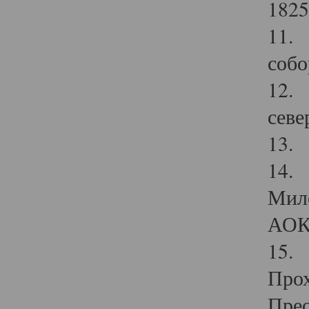
1825
11.
собо
12. 
севе
13.
14. 
Мило
АОК
15. 
Прох
Прео