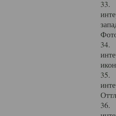
33. 
инте
запа
Фото
34. 
инте
икон
35. 
инте
Оттл
36. 
инте