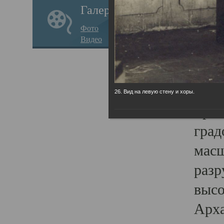
Галерея
годо
Фото
прав
Видео
кафе
Воз
Арха
26. Вид на левую стену и хоры.
Трои
град
масш
разр
высо
Арха