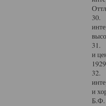
Оттл
30. 
инте
высо
31. 
и це
1929 
32. 
инте
и хо
Б.Ф. 