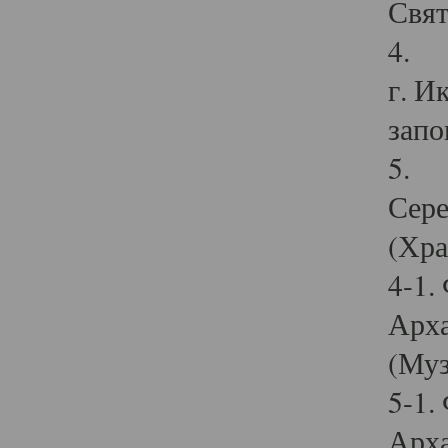
Свят
4. И
г. И
запо
5. И
Сере
(Хра
4-1.
Арха
(Муз
5-1.
Арха