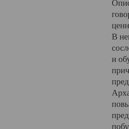
Опис
гово
ценн
В не
сосл
и об
прич
пред
Арха
повы
пред
побу