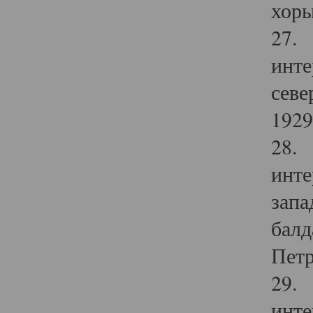
хоры
27. 
инте
севе
1929 
28. 
инте
запа
балд
Петр
29. 
инте