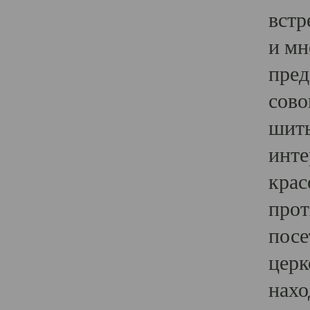
встр
и мн
пред
сово
шить
инте
крас
прот
посе
церк
нахо