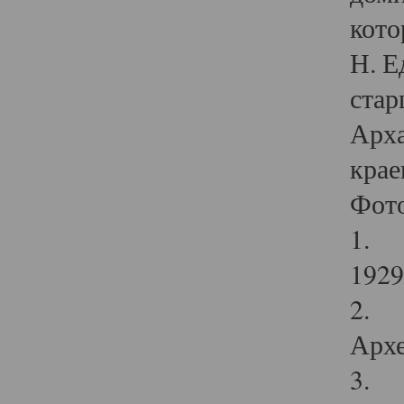
кото
Н. Е
стар
Арха
крае
Фот
1. С
1929 
2. Р
Архе
3. Ф