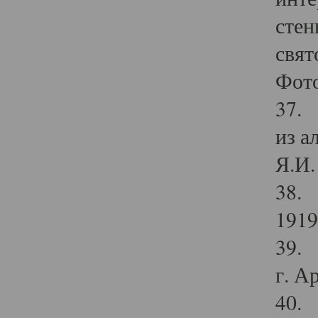
стен
свят
Фото
37. 
из а
Я.И. 
38. 
1919
39. 
г. А
40. 