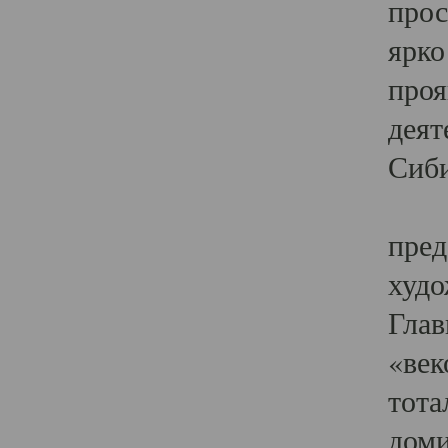
прос
ярко
проя
деят
Сиби
Одн
пред
худо
Глав
«век
тота
доми