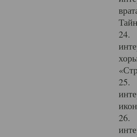
врат
Тайн
24. 
инте
хоры
«Стр
25. 
инте
икон
26. 
инте