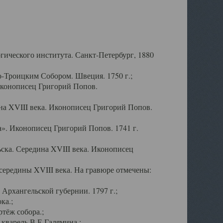
ического института. Санкт-Петербург, 1880
-Троицким Собором. Швеция. 1750 г.;
Иконописец Григорий Попов.
а XVIII века. Иконописец Григорий Попов.
». Иконописец Григорий Попов. 1741 г.
ска. Середина XVIII века. Иконописец
ередины XVIII века. На гравюре отмечены:
Архангельской губернии. 1797 г.;
ка.;
тёж собора.;
кварель В.Е.Галямина.;