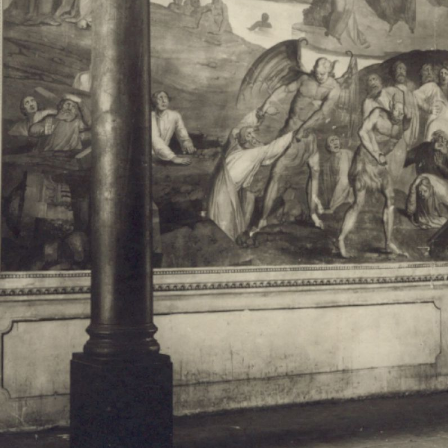
Свято-Троицкий собор
Свято-Троицкий собор Архангельска
23.12.2015
Сегодня мы можем говорить, что Архангельск в большей мере,
пострадал от целенаправленных систематических разрушений,
выдающихся памятников архитектуры. Больше всего по старом
вызванная борьбой с религией, набравшая особую силу в конце
разрушение православного центра архангельской губернии - а
собора Архангельска.
Возникнув в начале XVIII века в центре Архангельск
двухэтажный Троицкий собор, сразу превратился в зрительну
XVIII веке по масштабам ему не было равных на Севере. Впл
оставался самым высоким и значительным из городских строе
второе место, после гостиных дворов, в градостроительной ка
Один из самых больших и светлых соборов России воплотил в
портового города с отраженными в ней архитектурными тече
архангелогородской школы церковного зодчества.
Масштабность, благолепие и богатство собора, вполне оправды