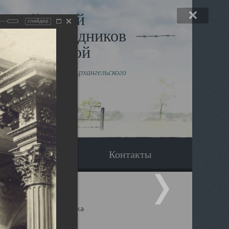
льный музей
слайдер
в и исповедников
рхангельской
влению митрополита Архангельского
горского Даниила
Вопрос-ответ
Контакты
ицкий собор Архангельска