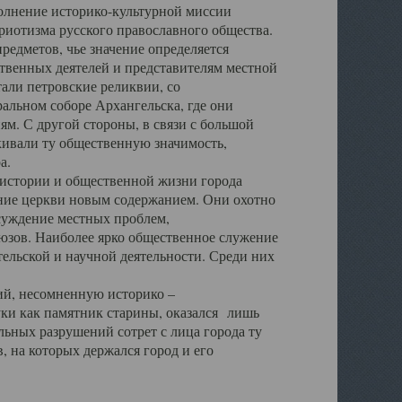
полнение историко-культурной миссии
триотизма русского православного общества.
редметов, чье значение определяется
твенных деятелей и представителям местной
тали петровские реликвии, со
альном соборе Архангельска, где они
м. С другой стороны, в связи с большой
кивали ту общественную значимость,
а.
тории и общественной жизни города
ение церкви новым содержанием. Они охотно
бсуждение местных проблем,
юзов. Наиболее ярко общественное служение
ельской и научной деятельности. Среди них
й, несомненную историко –
ауки как памятник старины, оказался лишь
ьных разрушений сотрет с лица города ту
 на которых держался город и его