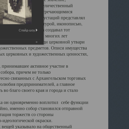
города. Обширный и величественный
ственными нигде не встречающимися
 символических инкрустаций представлял
 с живописью, скульптурой, иконописью,
ьер Троицкого храма создавал тот
Слайд-шоу:
обора, на протяжении многих лет
ице, библиотеке, среди церковной утвари
удожественных предметов. Описи имущества
ьных церковных и художественных ценностях,
, принимавшее активное участие в
собора, причем не только
 тесно связанных с Архангельском торговых
толюбия предпринимателей, а главное
во благо своего края и города и стало
 он одновременно воплотил себе функции
айно, именно собор становился отправной
тация торжеств со стороны
-идеологической окраски.
вещей указывало на общественный