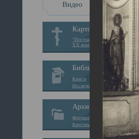
Видео
Картотека
“Пострадавшие за веру в
XX веке на Севере”
Библиотека
Книги
Исследования
Архив
Фотокопии дел
Крестные ходы