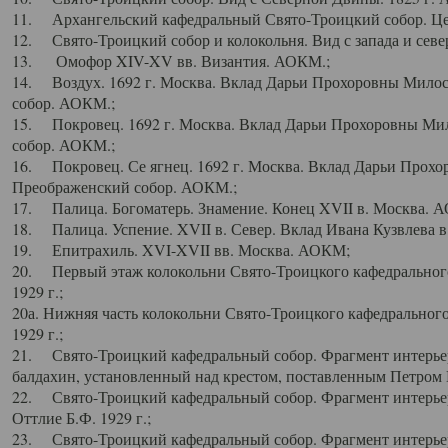
11. Архангельский кафедральный Свято-Троицкий собор. Цен
12. Свято-Троицкий собор и колокольня. Вид с запада и север
13. Омофор XIV-XV вв. Византия. АОКМ.;
14. Воздух. 1692 г. Москва. Вклад Дарьи Прохоровны Мило
собор. АОКМ.;
15. Покровец. 1692 г. Москва. Вклад Дарьи Прохоровны Ми
собор. АОКМ.;
16. Покровец. Се ягнец. 1692 г. Москва. Вклад Дарьи Прох
Преображенский собор. АОКМ.;
17. Палица. Богоматерь. Знамение. Конец XVII в. Москва. 
18. Палица. Успение. XVII в. Север. Вклад Ивана Кузвлева 
19. Епитрахиль. XVI-XVII вв. Москва. АОКМ;
20. Первый этаж колокольни Свято-Троицкого кафедрального
1929 г.;
20а. Нижняя часть колокольни Свято-Троицкого кафедрального
1929 г.;
21. Свято-Троицкий кафедральный собор. Фрагмент интерьер
балдахин, установленный над крестом, поставленным Петром I
22. Свято-Троицкий кафедральный собор. Фрагмент интерьер
Оттлие Б.Ф. 1929 г.;
23. Свято-Троицкий кафедральный собор. Фрагмент интерье