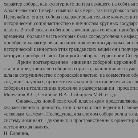
характер собора, как культурного центра взявшего на себя вы
Архангельского Севера, символа как веры, так и глубокого па
Неслучайно, описи собора содержат значительное количество п
исторической сопричастностью к личностям крупных государс
власти. В этой связи особенное значение для горожан приобре
временем большая часть которых была сосредоточена в кафедр
приобрели характер религиозного поклонения царским святыня
исторической ценностью этих гражданских вещей они подчер
которую приобрел Свято Троицкий собор на территории Север
Ярким подтверждением единения соборной церковной ис
стали и представители соборного притча, наполнившие служ
шла на сотрудничество с городской властью, на совместное о
создание научных, просветительских и благотворительных со
соборная интеллигенция проявила в развертывании просветит
Молчанов К.С., Смирнов В.А , Сибирцев М.И. и т.д.
Однако, для новой советской власти храм представляющи
художественную ценность, хотя и находился в ведении Главн
«вековым хламом». Последующая за сломом собора волна тотал
систему доминант – духовных и пространственных ориентиров,
историческая память.
Н. Едовина,