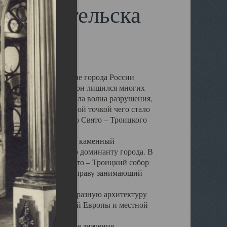
 Архангельска
 чем другие губернские города России
 в результате которых он лишился многих
у Архангельску ударила волна разрушения,
 20 –х годов. Отправной точкой чего стало
нсамбля кафедрального Свято – Троицкого
а, величественный каменный
ю и градостроительную доминанту города. В
оть до разрушения Свято – Троицкий собор
ний Архангельска, по праву занимающий
ртине Архангельска.
 себе яркую и своеобразную архитектуру
ниями России, Западной Европы и местной
вали его кафедральное значение,