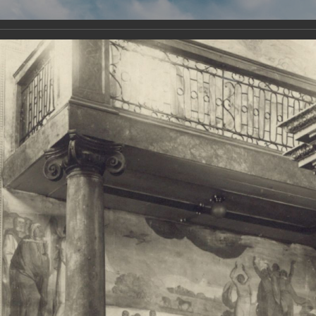
Виртуа
Новомученико
Земли А
Сайт создан по благосло
и Холмо
Наследники
Галерея
Главная
Галерея
Храмы-мученики Архангельска
Свято-Тро