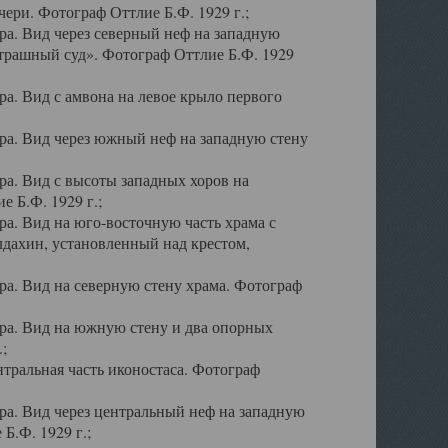
ери. Фотограф Оттлие Б.Ф. 1929 г.;
а. Вид через северный неф на западную
трашный суд». Фотограф Оттлие Б.Ф. 1929
. Вид с амвона на левое крыло первого
а. Вид через южный неф на западную стену
а. Вид с высоты западных хоров на
 Б.Ф. 1929 г.;
а. Вид на юго-восточную часть храма с
дахин, установленный над крестом,
а. Вид на северную стену храма. Фотограф
ра. Вид на южную стену и два опорных
;
тральная часть иконостаса. Фотограф
а. Вид через центральный неф на западную
Б.Ф. 1929 г.;