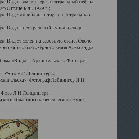
а. Вид на амвон через центральный неф на
аф Оттлие Б.Ф. 1929 г.;
. Вид с амвона на алтарь и центральную
а. Вид на центральный купол и своды.
. Вид от солеи на северную стену. Около
ой святого благоверного князя Александра
бома «Виды г. Архангельска». Фотограф
г. Фото Я.И.Лейцингера.;
рхангельска». Фотограф Лейцингер Я.И.
. Фото Я.И.Лейцингера.
кого областного краеведческого музея.