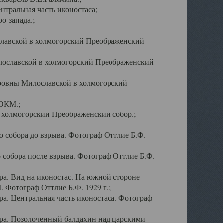
тральная часть иконостаса;
о-запада.;
славской в холмогорский Преображенский
лославской в холмогорский Преображенский
оровны Милославской в холмогорский
АОКМ.;
в холмогорский Преображенский собор.;
 собора до взрыва. Фотограф Оттлие Б.Ф.
 собора после взрыва. Фотограф Оттлие Б.Ф.
а. Вид на иконостас. На южной стороне
. Фотограф Оттлие Б.Ф. 1929 г.;
а. Центральная часть иконостаса. Фотограф
ра. Позолоченный балдахин над царскими