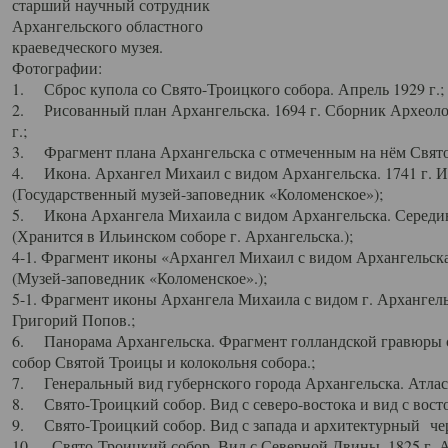
старший научный сотрудник
Архангельского областного
краеведческого музея.
Фотографии:
1. Сброс купола со Свято-Троицкого собора. Апрель 1929 г.;
2. Рисованный план Архангельска. 1694 г. Сборник Археолог
г.;
3. Фрагмент плана Архангельска с отмеченным на нём Свято
4. Икона. Архангел Михаил с видом Архангельска. 1741 г. 
(Государственный музей-заповедник «Коломенское»);
5. Икона Архангела Михаила с видом Архангельска. Середин
(Хранится в Ильинском соборе г. Архангельска.);
4-1. Фрагмент иконы «Архангел Михаил с видом Архангельска
(Музей-заповедник «Коломенское».);
5-1. Фрагмент иконы Архангела Михаила с видом г. Архангель
Григорий Попов.;
6. Панорама Архангельска. Фрагмент голландской гравюры с
собор Святой Троицы и колокольня собора.;
7. Генеральный вид губернского города Архангельска. Атлас 
8. Свято-Троицкий собор. Вид с северо-востока и вид с восто
9. Свято-Троицкий собор. Вид с запада и архитектурный чер
10. Свято-Троицкий собор. Вид с Северной Двины. 1825 г. А