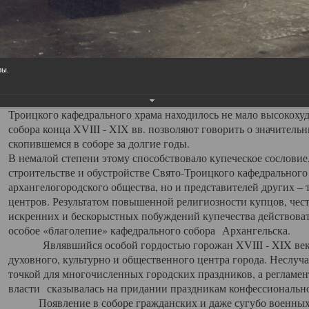
заслуженно выделяя из многочисленных культовых построек 
иконостас украшенный колоннами ионического стиля, с един
царскими вратами, изящным фронтоном и множеством резных,
собой поистине художественную ценность. В совокупности же
шитьем, многочисленными предметами церковной утвари интер
ры.
неповторимый красочный ансамбль декоративного убранства с
поражающий воображение своих посетителей. В соборной ризн
Троицкого кафедрального храма находилось не мало высокох
собора конца XVIII - XIX вв. позволяют говорить о значител
скопившемся в соборе за долгие годы.
В немалой степени этому способствовало купеческое сословие
строительстве и обустройстве Свято-Троицкого кафедрального 
архангелогородского общества, но и представителей других –
центров. Результатом повышенной религиозности купцов, чес
искренних и бескорыстных побуждений купечества действовать 
особое «благолепие» кафедрального собора Архангельска.
Являвшийся особой гордостью горожан XVIII - XIX века
духовного, культурно и общественного центра города. Неслуч
точкой для многочисленных городских праздников, а регламен
власти сказывалась на придании праздникам конфессионально
Появление в соборе гражданских и даже сугубо военных 