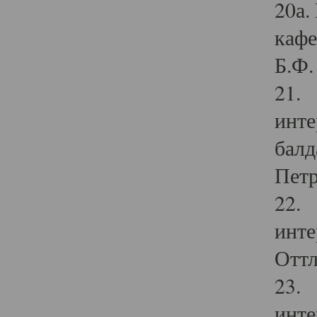
20а.
кафе
Б.Ф. 
21. 
инте
балд
Петр
22. 
инте
Оттл
23. 
инте