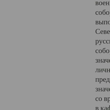
воен
собо
выпо
Севе
русс
собо
знач
личн
пред
знач
со в
в ка