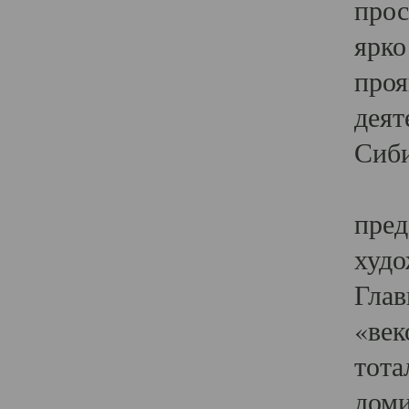
прос
ярко
проя
деят
Сиби
Одн
пред
худо
Глав
«век
тота
доми