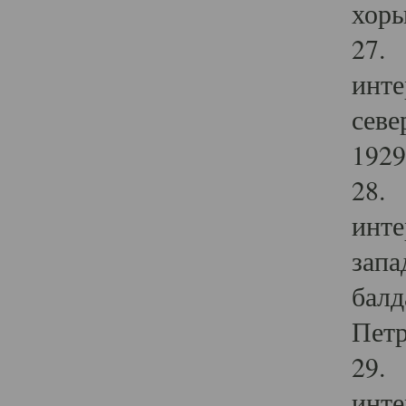
хоры
27. 
инте
севе
1929 
28. 
инте
запа
балд
Петр
29. 
инте