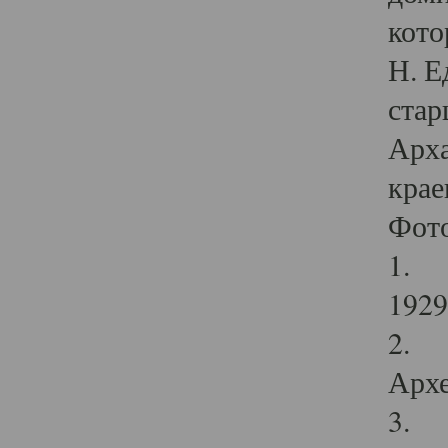
кото
Н. Е
стар
Арха
крае
Фот
1. С
1929 
2. Р
Архе
3. Ф