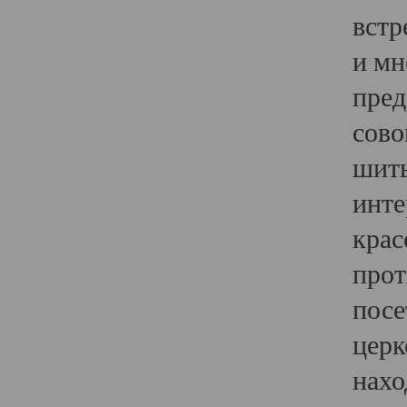
встр
и мн
пред
сово
шить
инте
крас
прот
посе
церк
нахо