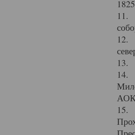
1825
11.
собо
12. 
севе
13.
14. 
Мило
АОК
15. 
Прох
Прео