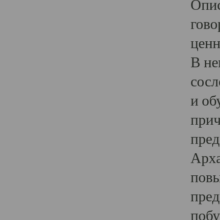
Опис
гово
ценн
В не
сосл
и об
прич
пред
Арха
повы
пред
побу