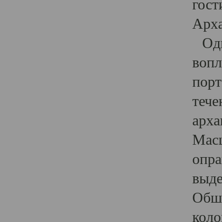
гост
Арха
Один
вопл
порт
тече
арха
Масш
опра
выде
Обши
коло