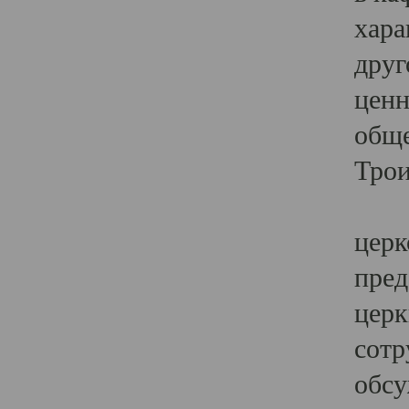
хара
друг
ценн
обще
Трои
Ярк
церк
пред
церк
сотр
обсу