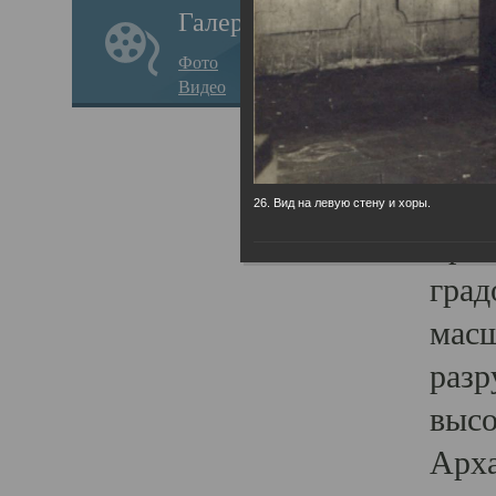
Галерея
годо
Фото
прав
Видео
кафе
Воз
Арха
26. Вид на левую стену и хоры.
Трои
град
масш
разр
высо
Арха