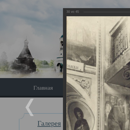
30
из
45
Главная
Экскурсия
Главная
Галерея