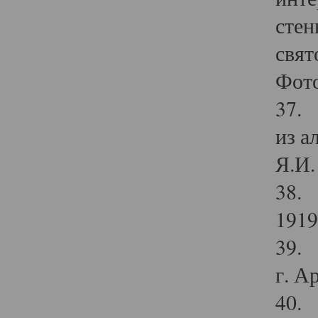
стен
свят
Фото
37. 
из а
Я.И. 
38. 
1919
39. 
г. А
40. 