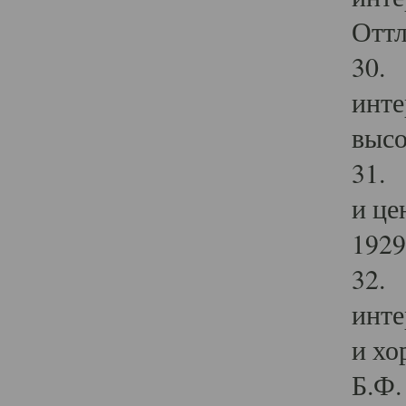
Оттл
30. 
инте
высо
31. 
и це
1929 
32. 
инте
и хо
Б.Ф. 