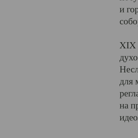
и го
собо
Явл
XIX 
духо
Несл
для 
регл
на п
идео
Поя