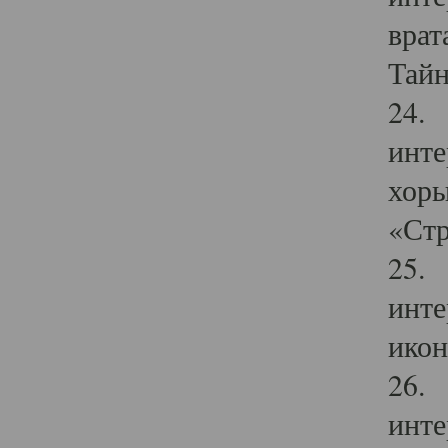
врат
Тайн
24. 
инте
хоры
«Стр
25. 
инте
икон
26. 
инте