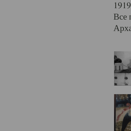
1919
Все 
Арха