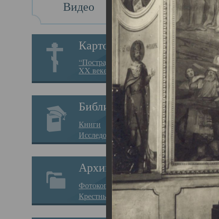
Видео
Св
Картотека
Свя
“Пострадавшие за веру в
XX веке на Севере”
23.12.
Сего
Библиотека
мере
Книги
целе
Исследования
резу
Архив
памя
Фотокопии дел
Арха
Крестные ходы
борь