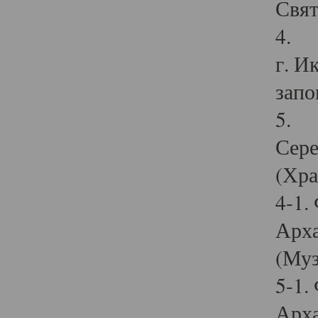
Свят
4. И
г. И
запо
5. И
Сере
(Хра
4-1.
Арха
(Муз
5-1.
Арха