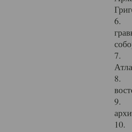
Григ
6. П
грав
собо
7. Г
Атла
8. С
вост
9. С
архи
10. 