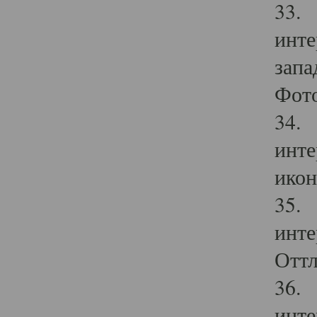
33. 
инте
запа
Фото
34. 
инте
икон
35. 
инте
Оттл
36. 
инте