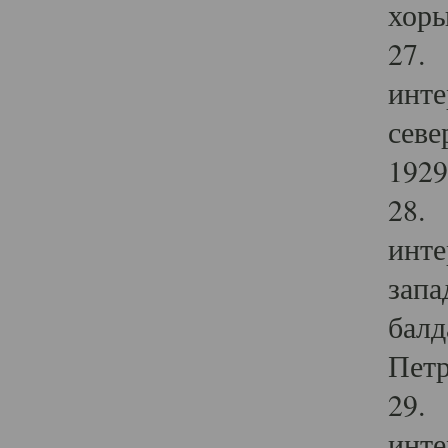
хоры
27. 
инте
севе
1929 
28. 
инте
запа
балд
Петр
29. 
инте