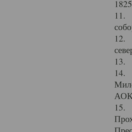
1825
11.
собо
12. 
севе
13.
14. 
Мило
АОК
15. 
Прох
Прео