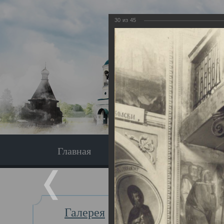
30
из
45
Главная
Экскурсия
Главная
Галерея