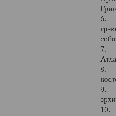
Григ
6. П
грав
собо
7. Г
Атла
8. С
вост
9. С
архи
10. 