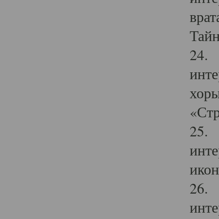
врат
Тайн
24. 
инте
хоры
«Стр
25. 
инте
икон
26. 
инте