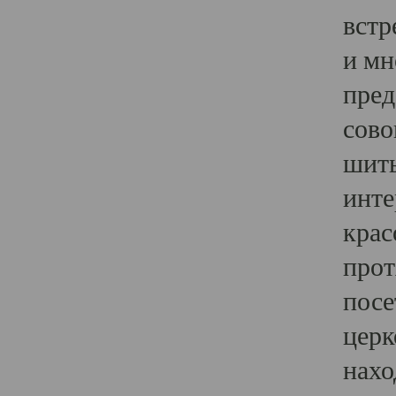
встр
и мн
пред
сово
шить
инте
крас
прот
посе
церк
нахо