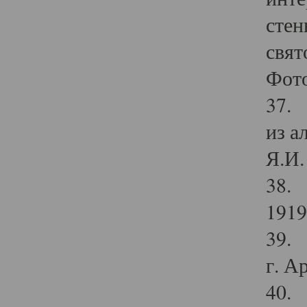
стен
свят
Фото
37. 
из а
Я.И. 
38. 
1919
39. 
г. А
40. 