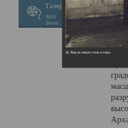
Галерея
годо
Фото
прав
Видео
кафе
Воз
Арха
26. Вид на левую стену и хоры.
Трои
град
масш
разр
высо
Арха