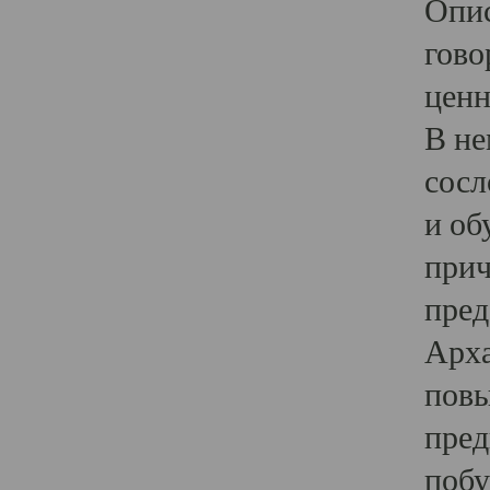
Опис
гово
ценн
В не
сосл
и об
прич
пред
Арха
повы
пред
побу