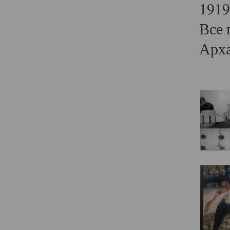
1919
Все 
Арха