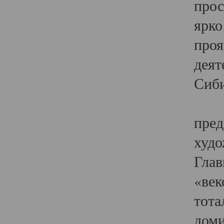
прос
ярко
проя
деят
Сиби
Одн
пред
худо
Глав
«век
тота
доми