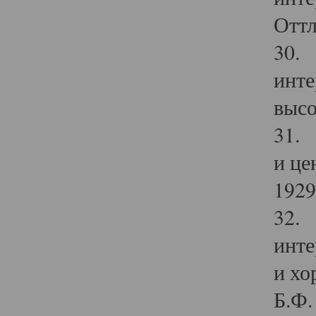
Оттл
30. 
инте
высо
31. 
и це
1929 
32. 
инте
и хо
Б.Ф. 