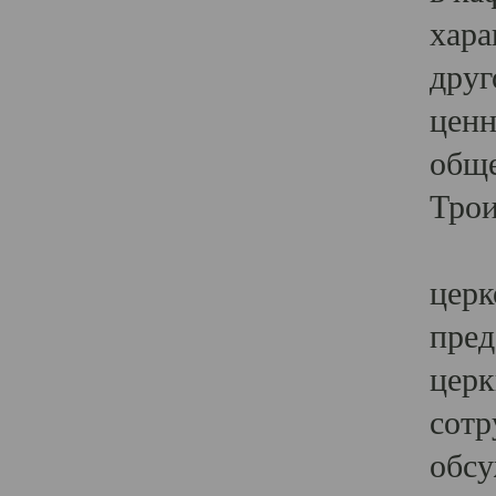
хара
друг
ценн
обще
Трои
Ярк
церк
пред
церк
сотр
обсу