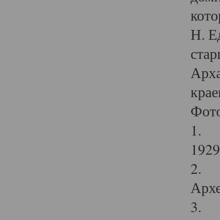
кото
Н. Е
стар
Арха
крае
Фот
1. С
1929 
2. Р
Архе
3. Ф