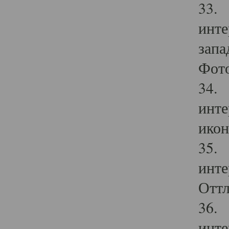
33. 
инте
запа
Фото
34. 
инте
икон
35. 
инте
Оттл
36. 
инте