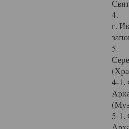
Свят
4. И
г. И
запо
5. И
Сере
(Хра
4-1.
Арха
(Муз
5-1.
Арха