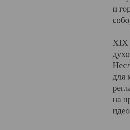
и го
собо
Явл
XIX 
духо
Несл
для 
регл
на п
идео
Поя