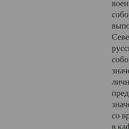
воен
собо
выпо
Севе
русс
собо
знач
личн
пред
знач
со в
в ка