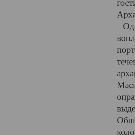
гост
Арха
Один
вопл
порт
тече
арха
Масш
опра
выде
Обши
коло