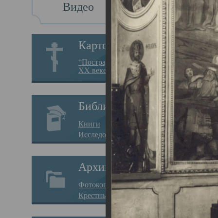
Видео
Св
Картотека
Свя
“Пострадавшие за веру в
XX веке на Севере”
23.12.
Сего
Библиотека
мере
Книги
целе
Исследования
резу
Архив
памя
Фотокопии дел
Арха
Крестные ходы
борь