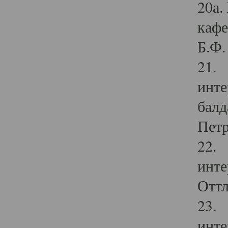
20а.
кафе
Б.Ф. 
21. 
инте
балд
Петр
22. 
инте
Оттл
23. 
инте