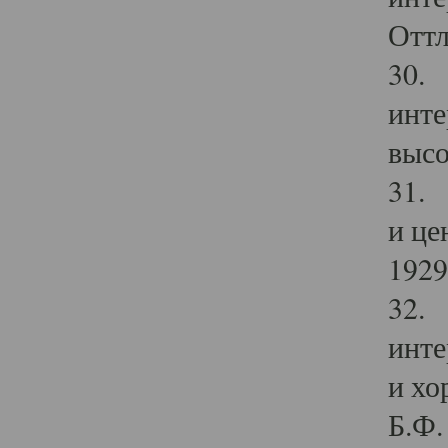
Оттл
30. 
инте
высо
31. 
и це
1929 
32. 
инте
и хо
Б.Ф. 