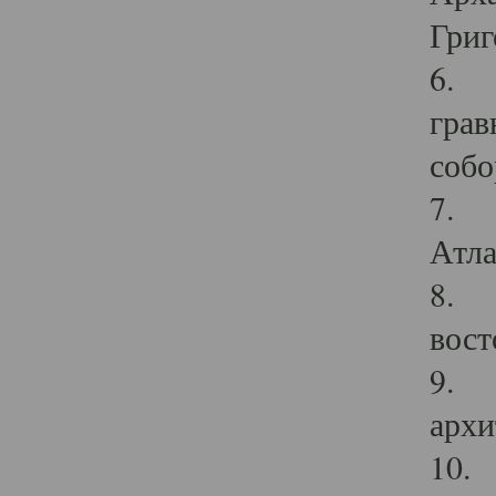
Григ
6. П
грав
собо
7. Г
Атла
8. С
вост
9. С
архи
10. 