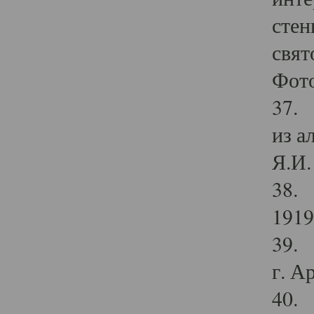
стен
свят
Фото
37. 
из а
Я.И. 
38. 
1919
39. 
г. А
40. 