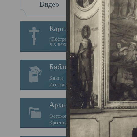
Видео
Св
Картотека
Свя
“Пострадавшие за веру в
XX веке на Севере”
23.12.
Сего
Библиотека
мере
Книги
целе
Исследования
резу
Архив
памя
Фотокопии дел
Арха
Крестные ходы
борь