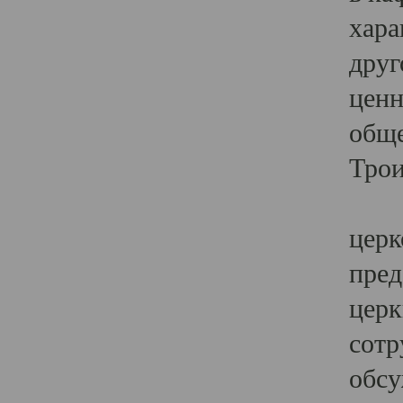
хара
друг
ценн
обще
Трои
Ярк
церк
пред
церк
сотр
обсу