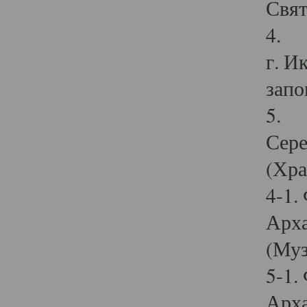
Свят
4. И
г. И
запо
5. И
Сере
(Хра
4-1.
Арха
(Муз
5-1.
Арха