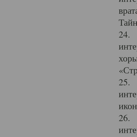
врат
Тайн
24. 
инте
хоры
«Стр
25. 
инте
икон
26. 
инте