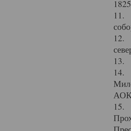
1825
11.
собо
12. 
севе
13.
14. 
Мило
АОК
15. 
Прох
Прео