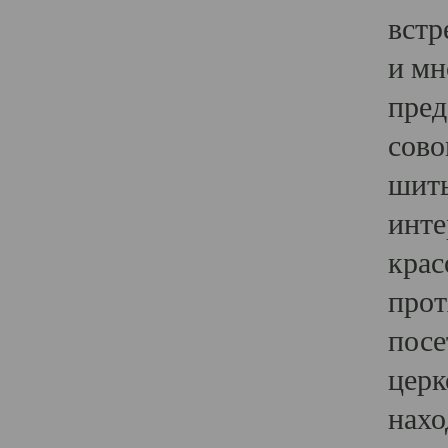
встр
и мн
пред
сово
шить
инте
крас
прот
посе
церк
нахо