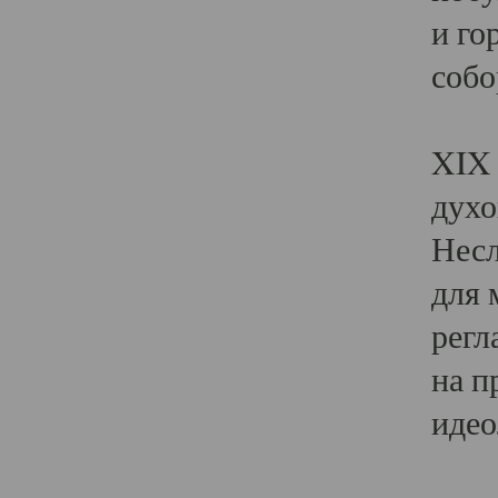
и го
собо
Явл
XIX 
духо
Несл
для 
регл
на п
идео
Поя