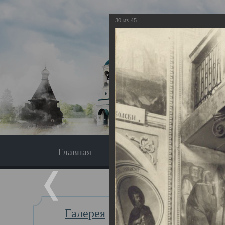
30
из
45
Главная
Экскурсия
Главная
Галерея