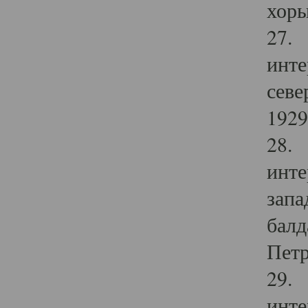
хоры
27. 
инте
севе
1929 
28. 
инте
запа
балд
Петр
29. 
инте