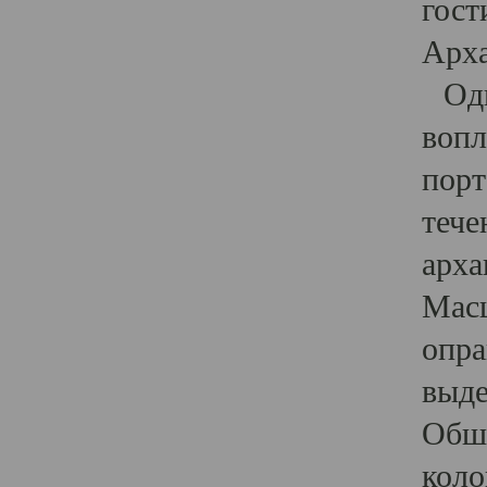
гост
Арха
Один
вопл
порт
тече
арха
Масш
опра
выде
Обши
коло