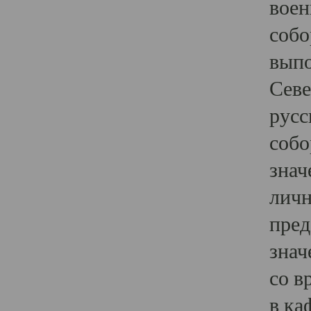
воен
собо
выпо
Севе
русс
собо
знач
личн
пред
знач
со в
в ка