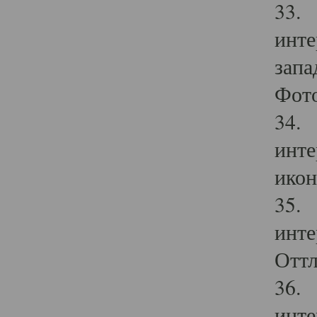
33. 
инте
запа
Фото
34. 
инте
икон
35. 
инте
Оттл
36. 
инте