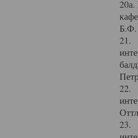
20а.
кафе
Б.Ф. 
21. 
инте
балд
Петр
22. 
инте
Оттл
23. 
инте