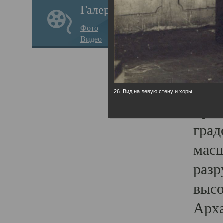
Галерея
годо
Фото
прав
Видео
кафе
Воз
Арха
26. Вид на левую стену и хоры.
Трои
град
масш
разр
высо
Арха