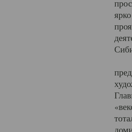
прос
ярко
проя
деят
Сиби
Одн
пред
худо
Глав
«век
тота
доми