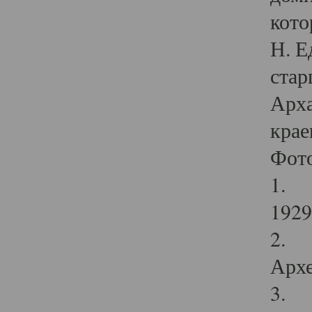
кото
Н. Е
стар
Арха
крае
Фот
1. С
1929 
2. Р
Архе
3. Ф