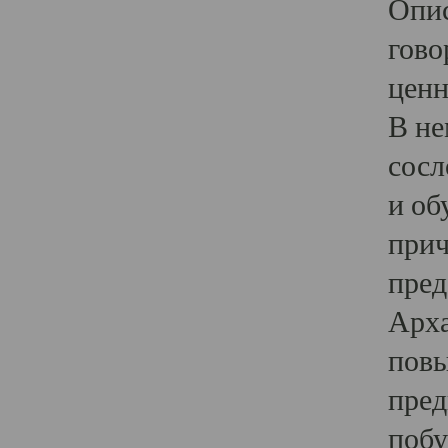
Опис
гово
ценн
В не
сосл
и об
прич
пред
Арха
повы
пред
побу