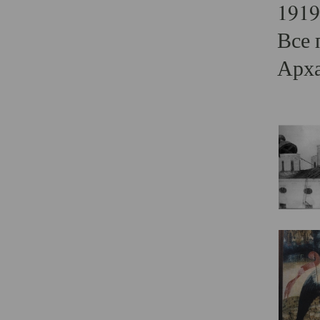
1919
Все 
Арха