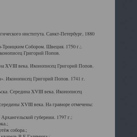
ического института. Санкт-Петербург, 1880
-Троицким Собором. Швеция. 1750 г.;
Иконописец Григорий Попов.
а XVIII века. Иконописец Григорий Попов.
». Иконописец Григорий Попов. 1741 г.
ска. Середина XVIII века. Иконописец
ередины XVIII века. На гравюре отмечены:
Архангельской губернии. 1797 г.;
ка.;
тёж собора.;
кварель В.Е.Галямина.;