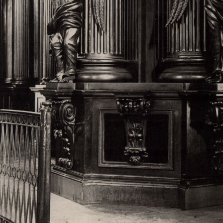
Свято-Троицкий собор
Свято-Троицкий собор Архангельска
23.12.2015
Сегодня мы можем говорить, что Архангельск в большей мере,
пострадал от целенаправленных систематических разрушений,
выдающихся памятников архитектуры. Больше всего по старом
вызванная борьбой с религией, набравшая особую силу в конце
разрушение православного центра архангельской губернии - а
собора Архангельска.
Возникнув в начале XVIII века в центре Архангельск
двухэтажный Троицкий собор, сразу превратился в зрительну
XVIII веке по масштабам ему не было равных на Севере. Впл
оставался самым высоким и значительным из городских строе
второе место, после гостиных дворов, в градостроительной ка
Один из самых больших и светлых соборов России воплотил в
портового города с отраженными в ней архитектурными тече
архангелогородской школы церковного зодчества.
Масштабность, благолепие и богатство собора, вполне оправды