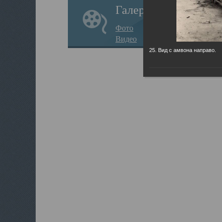
Галерея
Фото
Видео
25. Вид с амвона направо.