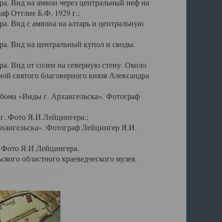
а. Вид на амвон через центральный неф на
аф Оттлие Б.Ф. 1929 г.;
. Вид с амвона на алтарь и центральную
а. Вид на центральный купол и своды.
. Вид от солеи на северную стену. Около
ой святого благоверного князя Александра
бома «Виды г. Архангельска». Фотограф
г. Фото Я.И.Лейцингера.;
рхангельска». Фотограф Лейцингер Я.И.
. Фото Я.И.Лейцингера.
кого областного краеведческого музея.