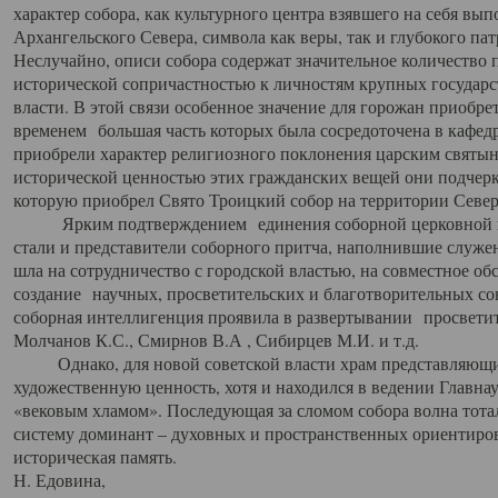
характер собора, как культурного центра взявшего на себя вы
Архангельского Севера, символа как веры, так и глубокого па
Неслучайно, описи собора содержат значительное количество п
исторической сопричастностью к личностям крупных государс
власти. В этой связи особенное значение для горожан приобре
временем большая часть которых была сосредоточена в кафедр
приобрели характер религиозного поклонения царским святыня
исторической ценностью этих гражданских вещей они подчер
которую приобрел Свято Троицкий собор на территории Север
Ярким подтверждением единения соборной церковной ис
стали и представители соборного притча, наполнившие служ
шла на сотрудничество с городской властью, на совместное о
создание научных, просветительских и благотворительных со
соборная интеллигенция проявила в развертывании просветит
Молчанов К.С., Смирнов В.А , Сибирцев М.И. и т.д.
Однако, для новой советской власти храм представляющи
художественную ценность, хотя и находился в ведении Главн
«вековым хламом». Последующая за сломом собора волна тотал
систему доминант – духовных и пространственных ориентиров,
историческая память.
Н. Едовина,