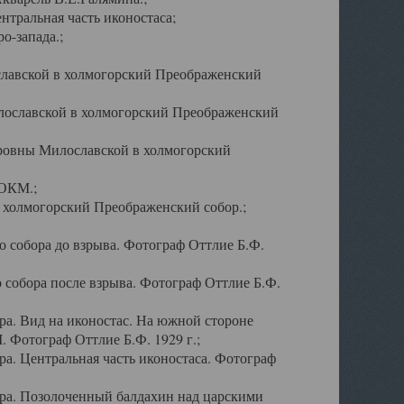
тральная часть иконостаса;
о-запада.;
славской в холмогорский Преображенский
лославской в холмогорский Преображенский
оровны Милославской в холмогорский
АОКМ.;
в холмогорский Преображенский собор.;
 собора до взрыва. Фотограф Оттлие Б.Ф.
 собора после взрыва. Фотограф Оттлие Б.Ф.
а. Вид на иконостас. На южной стороне
. Фотограф Оттлие Б.Ф. 1929 г.;
а. Центральная часть иконостаса. Фотограф
ра. Позолоченный балдахин над царскими