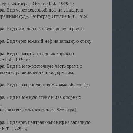
ери. Фотограф Оттлие Б.Ф. 1929 г.;
а. Вид через северный неф на западную
трашный суд». Фотограф Оттлие Б.Ф. 1929
. Вид с амвона на левое крыло первого
а. Вид через южный неф на западную стену
а. Вид с высоты западных хоров на
 Б.Ф. 1929 г.;
а. Вид на юго-восточную часть храма с
дахин, установленный над крестом,
а. Вид на северную стену храма. Фотограф
ра. Вид на южную стену и два опорных
;
тральная часть иконостаса. Фотограф
а. Вид через центральный неф на западную
Б.Ф. 1929 г.;