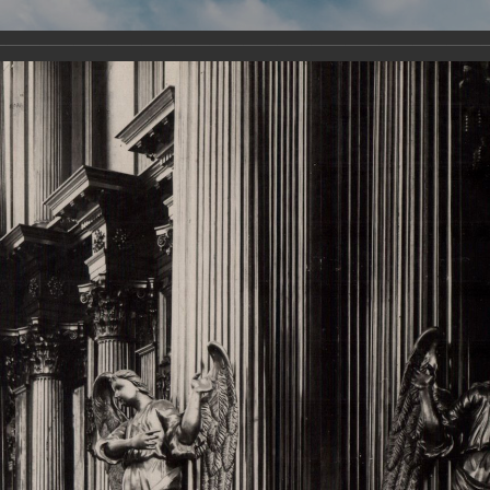
Виртуа
Новомученико
Земли А
Сайт создан по благосло
и Холмо
Наследники
Галерея
Главная
Галерея
Храмы-мученики Архангельска
Свято-Тро