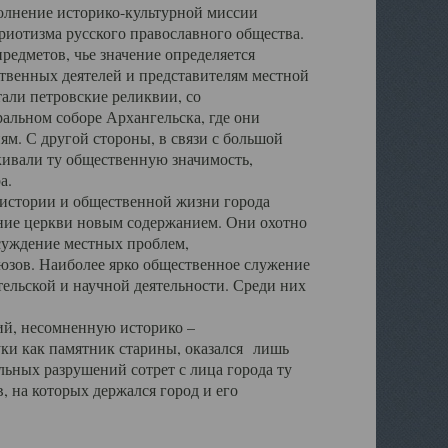
полнение историко-культурной миссии
триотизма русского православного общества.
редметов, чье значение определяется
твенных деятелей и представителям местной
тали петровские реликвии, со
альном соборе Архангельска, где они
м. С другой стороны, в связи с большой
кивали ту общественную значимость,
а.
тории и общественной жизни города
ение церкви новым содержанием. Они охотно
бсуждение местных проблем,
юзов. Наиболее ярко общественное служение
ельской и научной деятельности. Среди них
й, несомненную историко –
ауки как памятник старины, оказался лишь
ьных разрушений сотрет с лица города ту
 на которых держался город и его