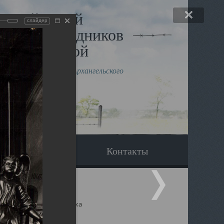
льный музей
слайдер
в и исповедников
рхангельской
влению митрополита Архангельского
горского Даниила
Вопрос-ответ
Контакты
ицкий собор Архангельска