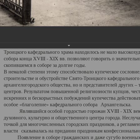
заслуженно выделяя из многочисленных культовых построек 
иконостас украшенный колоннами ионического стиля, с един
царскими вратами, изящным фронтоном и множеством резных,
собой поистине художественную ценность. В совокупности же
шитьем, многочисленными предметами церковной утвари интер
неповторимый красочный ансамбль декоративного убранства с
поражающий воображение своих посетителей. В соборной ризн
Троицкого кафедрального храма находилось не мало высокох
собора конца XVIII - XIX вв. позволяют говорить о значител
скопившемся в соборе за долгие годы.
В немалой степени этому способствовало купеческое сословие
строительстве и обустройстве Свято-Троицкого кафедрального 
архангелогородского общества, но и представителей других –
центров. Результатом повышенной религиозности купцов, чес
искренних и бескорыстных побуждений купечества действовать 
особое «благолепие» кафедрального собора Архангельска.
Являвшийся особой гордостью горожан XVIII - XIX века
духовного, культурно и общественного центра города. Неслуч
точкой для многочисленных городских праздников, а регламен
власти сказывалась на придании праздникам конфессионально
Появление в соборе гражданских и даже сугубо военных 