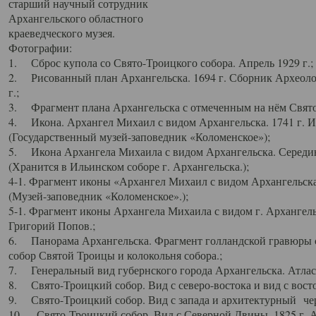
старший научный сотрудник
Архангельского областного
краеведческого музея.
Фотографии:
1. Сброс купола со Свято-Троицкого собора. Апрель 1929 г.;
2. Рисованный план Архангельска. 1694 г. Сборник Археолог
г.;
3. Фрагмент плана Архангельска с отмеченным на нём Свято
4. Икона. Архангел Михаил с видом Архангельска. 1741 г. 
(Государственный музей-заповедник «Коломенское»);
5. Икона Архангела Михаила с видом Архангельска. Середин
(Хранится в Ильинском соборе г. Архангельска.);
4-1. Фрагмент иконы «Архангел Михаил с видом Архангельска
(Музей-заповедник «Коломенское».);
5-1. Фрагмент иконы Архангела Михаила с видом г. Архангель
Григорий Попов.;
6. Панорама Архангельска. Фрагмент голландской гравюры с
собор Святой Троицы и колокольня собора.;
7. Генеральный вид губернского города Архангельска. Атлас 
8. Свято-Троицкий собор. Вид с северо-востока и вид с восто
9. Свято-Троицкий собор. Вид с запада и архитектурный чер
10. Свято-Троицкий собор. Вид с Северной Двины. 1825 г. А