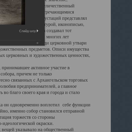
города. Обширный и величественный
ственными нигде не встречающимися
 символических инкрустаций представлял
 с живописью, скульптурой, иконописью,
ьер Троицкого храма создавал тот
Слайд-шоу:
обора, на протяжении многих лет
ице, библиотеке, среди церковной утвари
удожественных предметов. Описи имущества
ьных церковных и художественных ценностях,
, принимавшее активное участие в
собора, причем не только
 тесно связанных с Архангельском торговых
толюбия предпринимателей, а главное
во благо своего края и города и стало
 он одновременно воплотил себе функции
айно, именно собор становился отправной
тация торжеств со стороны
-идеологической окраски.
вещей указывало на общественный