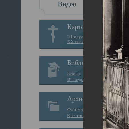
Видео
Картотека
“Пострадавшие за веру в
XX веке на Севере”
Библиотека
Книги
Исследования
Архив
Фотокопии дел
Крестные ходы