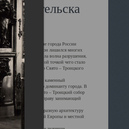
 Архангельска
 чем другие губернские города России
 в результате которых он лишился многих
у Архангельску ударила волна разрушения,
 20 –х годов. Отправной точкой чего стало
нсамбля кафедрального Свято – Троицкого
а, величественный каменный
ю и градостроительную доминанту города. В
оть до разрушения Свято – Троицкий собор
ний Архангельска, по праву занимающий
ртине Архангельска.
 себе яркую и своеобразную архитектуру
ниями России, Западной Европы и местной
вали его кафедральное значение,