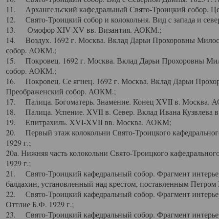
11. Архангельский кафедральный Свято-Троицкий собор. Цен
12. Свято-Троицкий собор и колокольня. Вид с запада и север
13. Омофор XIV-XV вв. Византия. АОКМ.;
14. Воздух. 1692 г. Москва. Вклад Дарьи Прохоровны Мило
собор. АОКМ.;
15. Покровец. 1692 г. Москва. Вклад Дарьи Прохоровны Ми
собор. АОКМ.;
16. Покровец. Се ягнец. 1692 г. Москва. Вклад Дарьи Прох
Преображенский собор. АОКМ.;
17. Палица. Богоматерь. Знамение. Конец XVII в. Москва. 
18. Палица. Успение. XVII в. Север. Вклад Ивана Кузвлева 
19. Епитрахиль. XVI-XVII вв. Москва. АОКМ;
20. Первый этаж колокольни Свято-Троицкого кафедрального
1929 г.;
20а. Нижняя часть колокольни Свято-Троицкого кафедрального
1929 г.;
21. Свято-Троицкий кафедральный собор. Фрагмент интерьер
балдахин, установленный над крестом, поставленным Петром I
22. Свято-Троицкий кафедральный собор. Фрагмент интерьер
Оттлие Б.Ф. 1929 г.;
23. Свято-Троицкий кафедральный собор. Фрагмент интерье