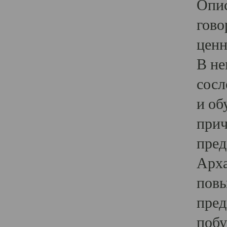
Опис
гово
ценн
В не
сосл
и об
прич
пред
Арха
повы
пред
побу