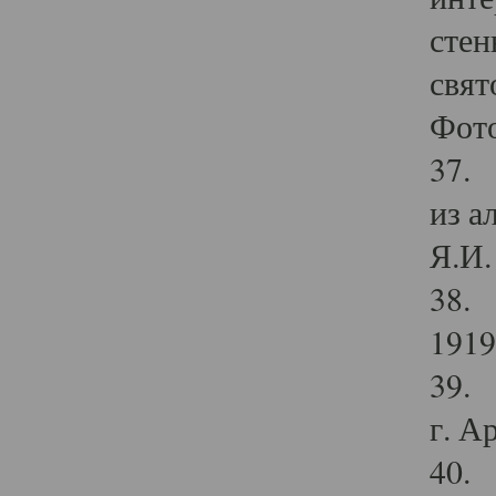
стен
свят
Фото
37. 
из а
Я.И. 
38. 
1919
39. 
г. А
40. 