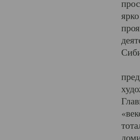
прос
ярко
проя
деят
Сиби
Одн
пред
худо
Глав
«век
тота
доми