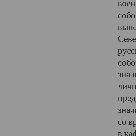
воен
собо
выпо
Севе
русс
собо
знач
личн
пред
знач
со в
в ка