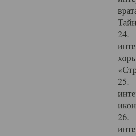
врат
Тайн
24. 
инте
хоры
«Стр
25. 
инте
икон
26. 
инте