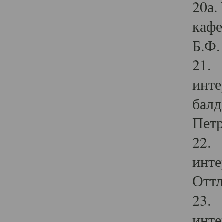
20а.
кафе
Б.Ф. 
21. 
инте
балд
Петр
22. 
инте
Оттл
23. 
инте