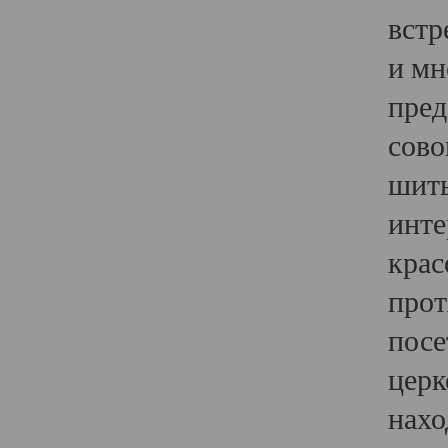
встр
и мн
пред
сово
шить
инте
крас
прот
посе
церк
нахо