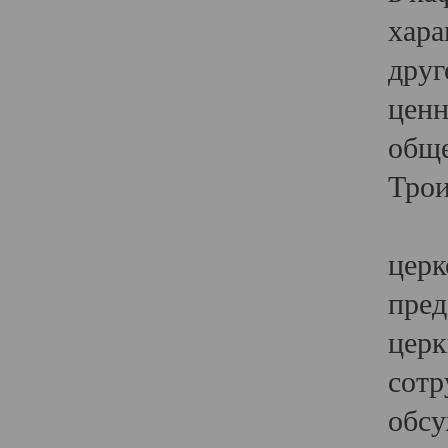
хара
друг
ценн
обще
Трои
Ярк
церк
пред
церк
сотр
обсу