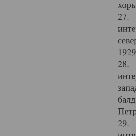
хоры
27. 
инте
севе
1929 
28. 
инте
запа
балд
Петр
29. 
инте