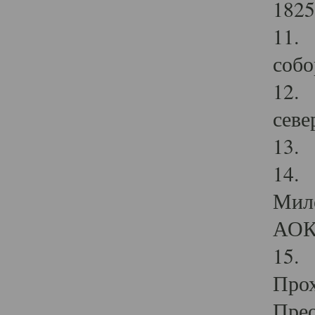
1825
11.
собо
12. 
севе
13.
14. 
Мило
АОК
15. 
Прох
Прео