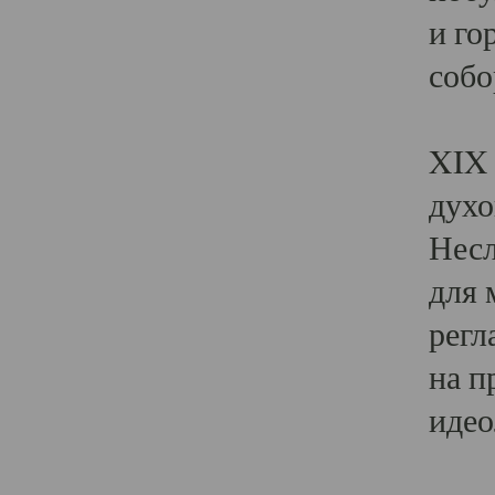
и го
собо
Явл
XIX 
духо
Несл
для 
регл
на п
идео
Поя