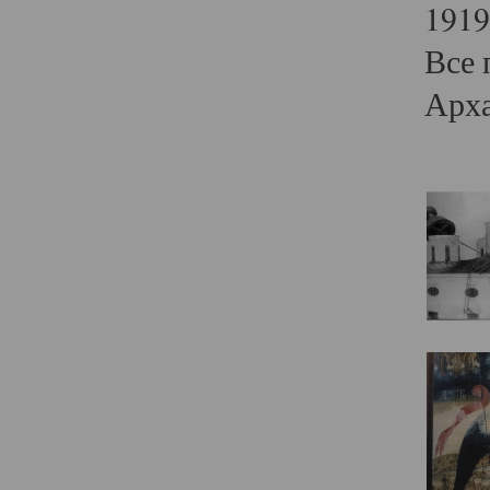
1919
Все 
Арха