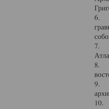
Григ
6. П
грав
собо
7. Г
Атла
8. С
вост
9. С
архи
10. 