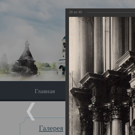
29
из
45
Главная
Экскурсия
Главная
Галерея