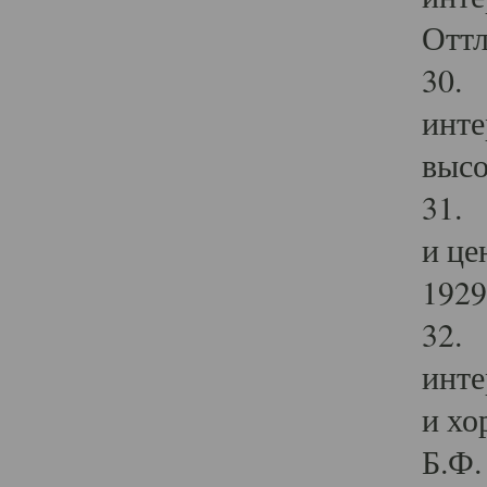
Оттл
30. 
инте
высо
31. 
и це
1929 
32. 
инте
и хо
Б.Ф. 