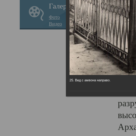
Галерея
годо
Фото
прав
Видео
кафе
Воз
Арха
Трои
град
25. Вид с амвона направо.
масш
разр
высо
Арха