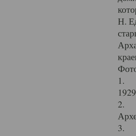
кото
Н. Е
стар
Арха
крае
Фот
1. С
1929 
2. Р
Архе
3. Ф