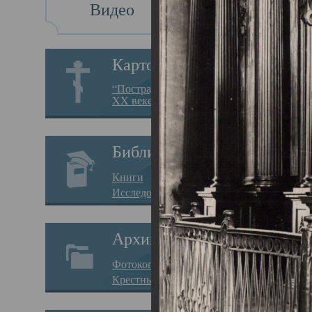
Видео
Св
Картотека
Свя
“Пострадавшие за веру в
XX веке на Севере”
23.12.
Сего
Библиотека
мере
Книги
целе
Исследования
резу
Архив
памя
Фотокопии дел
Арха
Крестные ходы
борь