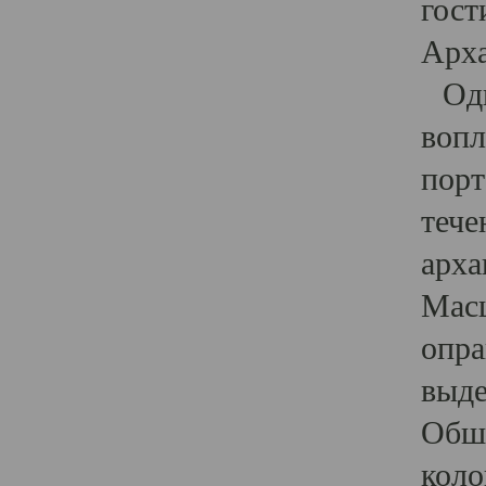
гост
Арха
Один
вопл
порт
тече
арха
Масш
опра
выде
Обши
коло