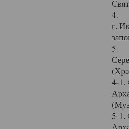
Свят
4. И
г. И
запо
5. И
Сере
(Хра
4-1.
Арха
(Муз
5-1.
Арха