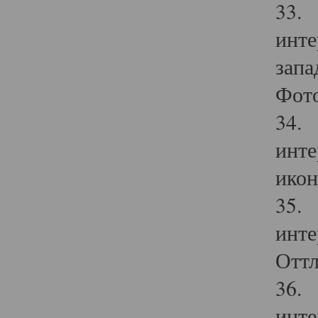
33. 
инте
запа
Фото
34. 
инте
икон
35. 
инте
Оттл
36. 
инте