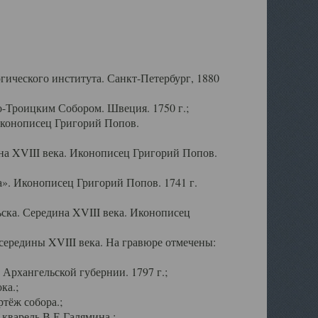
ического института. Санкт-Петербург, 1880
-Троицким Собором. Швеция. 1750 г.;
Иконописец Григорий Попов.
а XVIII века. Иконописец Григорий Попов.
». Иконописец Григорий Попов. 1741 г.
ска. Середина XVIII века. Иконописец
ередины XVIII века. На гравюре отмечены:
Архангельской губернии. 1797 г.;
ка.;
тёж собора.;
кварель В.Е.Галямина.;