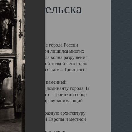
 Архангельска
 чем другие губернские города России
 в результате которых он лишился многих
у Архангельску ударила волна разрушения,
 20 –х годов. Отправной точкой чего стало
нсамбля кафедрального Свято – Троицкого
а, величественный каменный
ю и градостроительную доминанту города. В
оть до разрушения Свято – Троицкий собор
ний Архангельска, по праву занимающий
ртине Архангельска.
 себе яркую и своеобразную архитектуру
ниями России, Западной Европы и местной
вали его кафедральное значение,