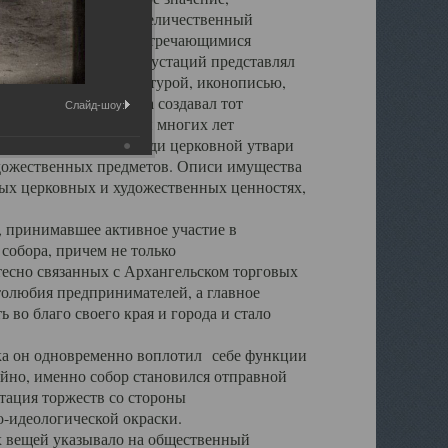
города. Обширный и величественный
ственными нигде не встречающимися
 символических инкрустаций представлял
 с живописью, скульптурой, иконописью,
ьер Троицкого храма создавал тот
Слайд-шоу:
обора, на протяжении многих лет
ице, библиотеке, среди церковной утвари
удожественных предметов. Описи имущества
ьных церковных и художественных ценностях,
, принимавшее активное участие в
собора, причем не только
 тесно связанных с Архангельском торговых
толюбия предпринимателей, а главное
во благо своего края и города и стало
 он одновременно воплотил себе функции
айно, именно собор становился отправной
тация торжеств со стороны
-идеологической окраски.
вещей указывало на общественный