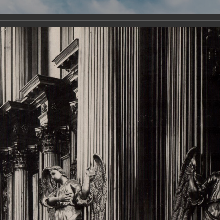
Виртуа
Новомученико
Земли А
Сайт создан по благосло
и Холмо
Наследники
Галерея
Главная
Галерея
Храмы-мученики Архангельска
Свято-Тро