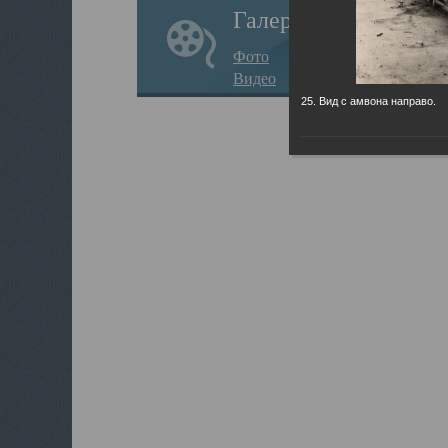
Галерея
Фото
Видео
25. Вид с амвона направо.