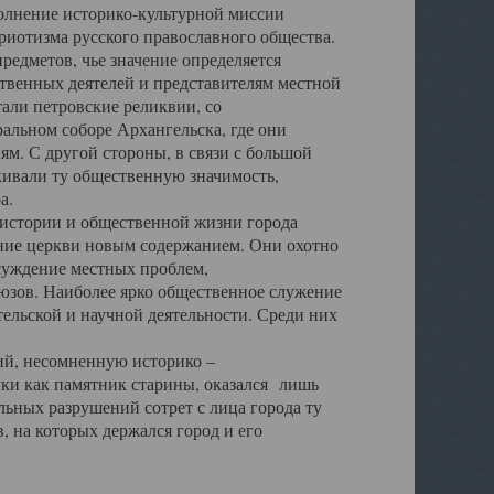
полнение историко-культурной миссии
триотизма русского православного общества.
редметов, чье значение определяется
твенных деятелей и представителям местной
тали петровские реликвии, со
альном соборе Архангельска, где они
м. С другой стороны, в связи с большой
кивали ту общественную значимость,
а.
тории и общественной жизни города
ение церкви новым содержанием. Они охотно
бсуждение местных проблем,
юзов. Наиболее ярко общественное служение
ельской и научной деятельности. Среди них
й, несомненную историко –
ауки как памятник старины, оказался лишь
ьных разрушений сотрет с лица города ту
 на которых держался город и его