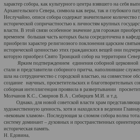
характер собора, как культурного центра взявшего на себя вы
Архангельского Севера, символа как веры, так и глубокого па
Неслучайно, описи собора содержат значительное количество п
исторической сопричастностью к личностям крупных государс
власти. В этой связи особенное значение для горожан приобре
временем большая часть которых была сосредоточена в кафедр
приобрели характер религиозного поклонения царским святыня
исторической ценностью этих гражданских вещей они подчер
которую приобрел Свято Троицкий собор на территории Север
Ярким подтверждением единения соборной церковной ис
стали и представители соборного притча, наполнившие служ
шла на сотрудничество с городской властью, на совместное о
создание научных, просветительских и благотворительных со
соборная интеллигенция проявила в развертывании просветит
Молчанов К.С., Смирнов В.А , Сибирцев М.И. и т.д.
Однако, для новой советской власти храм представляющи
художественную ценность, хотя и находился в ведении Главн
«вековым хламом». Последующая за сломом собора волна тотал
систему доминант – духовных и пространственных ориентиров,
историческая память.
Н. Едовина,