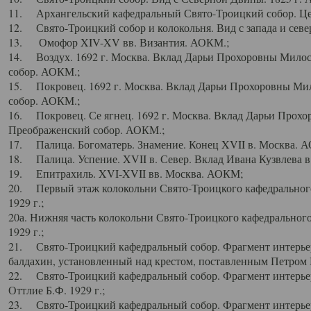
11. Архангельский кафедральный Свято-Троицкий собор. Цен
12. Свято-Троицкий собор и колокольня. Вид с запада и север
13. Омофор XIV-XV вв. Византия. АОКМ.;
14. Воздух. 1692 г. Москва. Вклад Дарьи Прохоровны Мило
собор. АОКМ.;
15. Покровец. 1692 г. Москва. Вклад Дарьи Прохоровны Ми
собор. АОКМ.;
16. Покровец. Се ягнец. 1692 г. Москва. Вклад Дарьи Прох
Преображенский собор. АОКМ.;
17. Палица. Богоматерь. Знамение. Конец XVII в. Москва. 
18. Палица. Успение. XVII в. Север. Вклад Ивана Кузвлева 
19. Епитрахиль. XVI-XVII вв. Москва. АОКМ;
20. Первый этаж колокольни Свято-Троицкого кафедрального
1929 г.;
20а. Нижняя часть колокольни Свято-Троицкого кафедрального
1929 г.;
21. Свято-Троицкий кафедральный собор. Фрагмент интерьер
балдахин, установленный над крестом, поставленным Петром I
22. Свято-Троицкий кафедральный собор. Фрагмент интерьер
Оттлие Б.Ф. 1929 г.;
23. Свято-Троицкий кафедральный собор. Фрагмент интерье