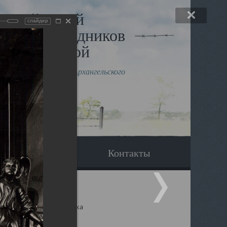
льный музей
слайдер
в и исповедников
рхангельской
влению митрополита Архангельского
горского Даниила
Вопрос-ответ
Контакты
ицкий собор Архангельска