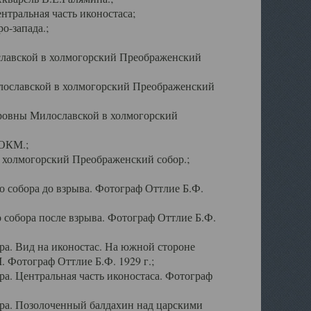
тральная часть иконостаса;
о-запада.;
славской в холмогорский Преображенский
лославской в холмогорский Преображенский
оровны Милославской в холмогорский
АОКМ.;
в холмогорский Преображенский собор.;
 собора до взрыва. Фотограф Оттлие Б.Ф.
 собора после взрыва. Фотограф Оттлие Б.Ф.
а. Вид на иконостас. На южной стороне
. Фотограф Оттлие Б.Ф. 1929 г.;
а. Центральная часть иконостаса. Фотограф
ра. Позолоченный балдахин над царскими