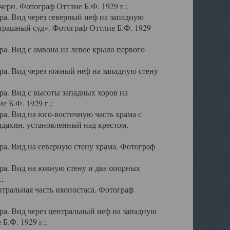
ери. Фотограф Оттлие Б.Ф. 1929 г.;
а. Вид через северный неф на западную
трашный суд». Фотограф Оттлие Б.Ф. 1929
. Вид с амвона на левое крыло первого
а. Вид через южный неф на западную стену
а. Вид с высоты западных хоров на
 Б.Ф. 1929 г.;
а. Вид на юго-восточную часть храма с
дахин, установленный над крестом,
а. Вид на северную стену храма. Фотограф
ра. Вид на южную стену и два опорных
;
тральная часть иконостаса. Фотограф
а. Вид через центральный неф на западную
Б.Ф. 1929 г.;