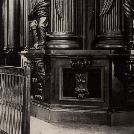
Свято-Троицкий собор
Свято-Троицкий собор Архангельска
23.12.2015
Сегодня мы можем говорить, что Архангельск в большей мере,
пострадал от целенаправленных систематических разрушений,
выдающихся памятников архитектуры. Больше всего по старом
вызванная борьбой с религией, набравшая особую силу в конце
разрушение православного центра архангельской губернии - а
собора Архангельска.
Возникнув в начале XVIII века в центре Архангельск
двухэтажный Троицкий собор, сразу превратился в зрительну
XVIII веке по масштабам ему не было равных на Севере. Впл
оставался самым высоким и значительным из городских строе
второе место, после гостиных дворов, в градостроительной ка
Один из самых больших и светлых соборов России воплотил в
портового города с отраженными в ней архитектурными тече
архангелогородской школы церковного зодчества.
Масштабность, благолепие и богатство собора, вполне оправды