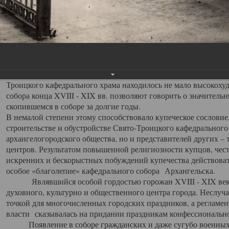
заслуженно выделяя из многочисленных культовых построек 
иконостас украшенный колоннами ионического стиля, с един
царскими вратами, изящным фронтоном и множеством резных,
собой поистине художественную ценность. В совокупности же
шитьем, многочисленными предметами церковной утвари интер
неповторимый красочный ансамбль декоративного убранства с
поражающий воображение своих посетителей. В соборной ризн
Троицкого кафедрального храма находилось не мало высокох
собора конца XVIII - XIX вв. позволяют говорить о значител
скопившемся в соборе за долгие годы.
В немалой степени этому способствовало купеческое сословие
строительстве и обустройстве Свято-Троицкого кафедрального 
архангелогородского общества, но и представителей других –
центров. Результатом повышенной религиозности купцов, чес
искренних и бескорыстных побуждений купечества действовать 
особое «благолепие» кафедрального собора Архангельска.
Являвшийся особой гордостью горожан XVIII - XIX века
духовного, культурно и общественного центра города. Неслуч
точкой для многочисленных городских праздников, а регламен
власти сказывалась на придании праздникам конфессионально
Появление в соборе гражданских и даже сугубо военных 