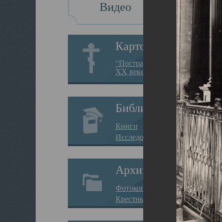
Видео
Картотека
“Пострадавшие за веру в
XX веке на Севере”
Библиотека
Книги
Исследования
Архив
Фотокопии дел
Крестные ходы