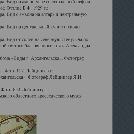
а. Вид на амвон через центральный неф на
аф Оттлие Б.Ф. 1929 г.;
. Вид с амвона на алтарь и центральную
а. Вид на центральный купол и своды.
. Вид от солеи на северную стену. Около
ой святого благоверного князя Александра
бома «Виды г. Архангельска». Фотограф
г. Фото Я.И.Лейцингера.;
рхангельска». Фотограф Лейцингер Я.И.
. Фото Я.И.Лейцингера.
кого областного краеведческого музея.