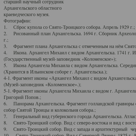
старший научный сотрудник
Архангельского областного
краеведческого музея.
Фотографии:
1. Сброс купола со Свято-Троицкого собора. Апрель 1929 г.;
2. Рисованный план Архангельска. 1694 г. Сборник Археолог
г.;
3. Фрагмент плана Архангельска с отмеченным на нём Свято
4. Икона. Архангел Михаил с видом Архангельска. 1741 г. 
(Государственный музей-заповедник «Коломенское»);
5. Икона Архангела Михаила с видом Архангельска. Середин
(Хранится в Ильинском соборе г. Архангельска.);
4-1. Фрагмент иконы «Архангел Михаил с видом Архангельска
(Музей-заповедник «Коломенское».);
5-1. Фрагмент иконы Архангела Михаила с видом г. Архангель
Григорий Попов.;
6. Панорама Архангельска. Фрагмент голландской гравюры с
собор Святой Троицы и колокольня собора.;
7. Генеральный вид губернского города Архангельска. Атлас 
8. Свято-Троицкий собор. Вид с северо-востока и вид с восто
9. Свято-Троицкий собор. Вид с запада и архитектурный чер
10. Свято-Троицкий собор. Вид с Северной Двины. 1825 г. А