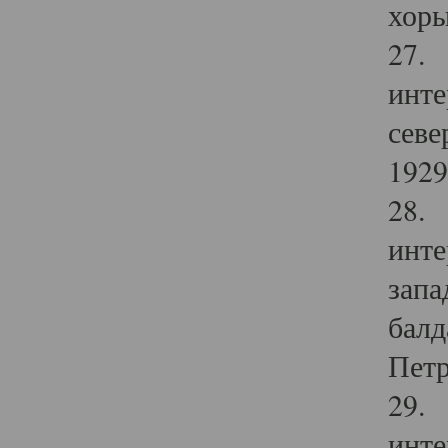
хоры
27. 
инте
севе
1929 
28. 
инте
запа
балд
Петр
29. 
инте