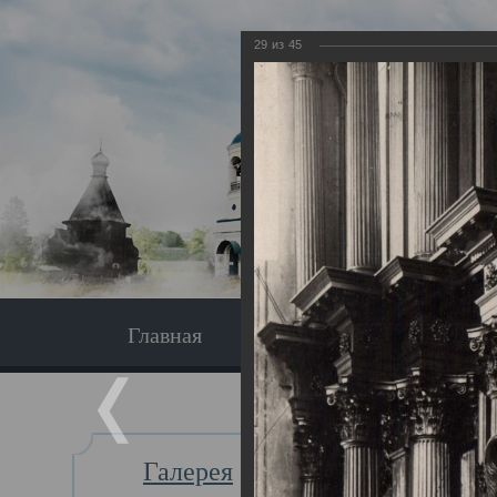
29
из
45
Главная
Экскурсия
Главная
Галерея