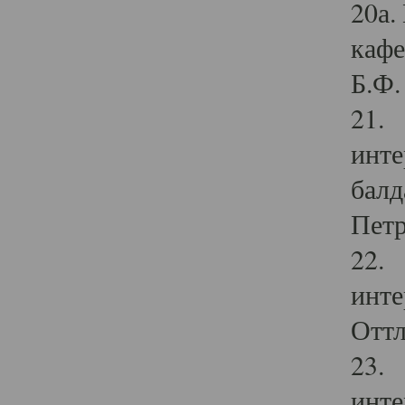
20а.
кафе
Б.Ф. 
21. 
инте
балд
Петр
22. 
инте
Оттл
23. 
инте