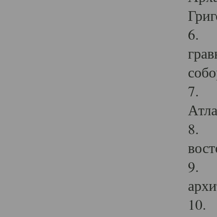
Григ
6. П
грав
собо
7. Г
Атла
8. С
вост
9. С
архи
10. 