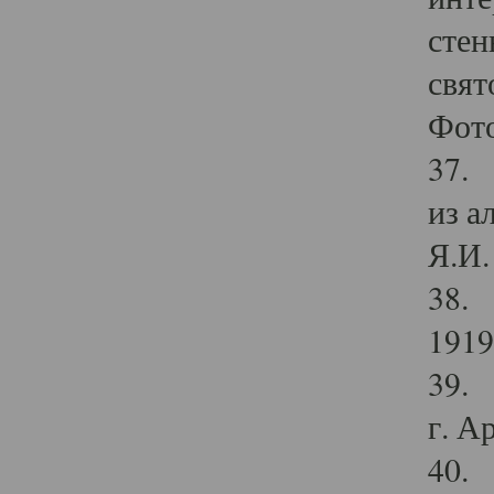
стен
свят
Фото
37. 
из а
Я.И. 
38. 
1919
39. 
г. А
40. 