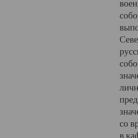
воен
собо
выпо
Севе
русс
собо
знач
личн
пред
знач
со в
в ка