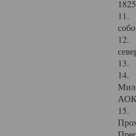
1825
11.
собо
12. 
севе
13.
14. 
Мило
АОК
15. 
Прох
Прео