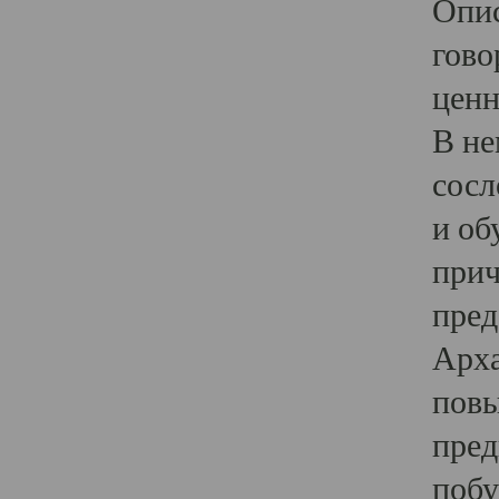
Опис
гово
ценн
В не
сосл
и об
прич
пред
Арха
повы
пред
побу