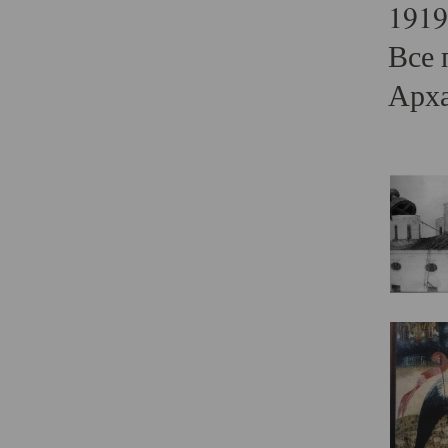
1919
Все 
Арха