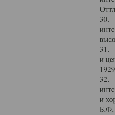
Оттл
30. 
инте
высо
31. 
и це
1929 
32. 
инте
и хо
Б.Ф. 