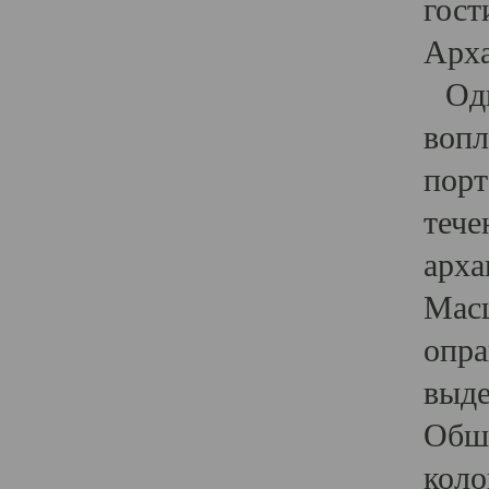
гост
Арха
Один
вопл
порт
тече
арха
Масш
опра
выде
Обши
коло