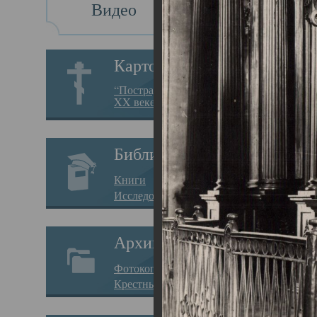
Видео
Св
Картотека
Свя
“Пострадавшие за веру в
XX веке на Севере”
23.12.
Сего
Библиотека
мере
Книги
целе
Исследования
резу
Архив
памя
Фотокопии дел
Арха
Крестные ходы
борь