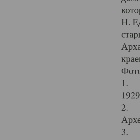
кото
Н. Е
стар
Арха
крае
Фот
1. С
1929 
2. Р
Архе
3. Ф