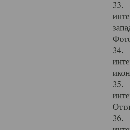
33. 
инте
запа
Фото
34. 
инте
икон
35. 
инте
Оттл
36. 
инте