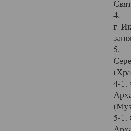
Свят
4. И
г. И
запо
5. И
Сере
(Хра
4-1.
Арха
(Муз
5-1.
Арха