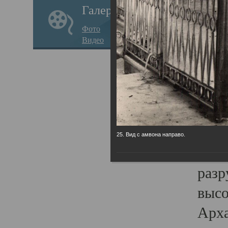
Галерея
годо
Фото
прав
Видео
кафе
Воз
Арха
Трои
град
25. Вид с амвона направо.
масш
разр
высо
Арха