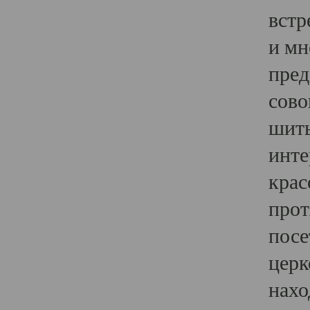
встр
и мн
пред
сово
шить
инте
крас
прот
посе
церк
нахо