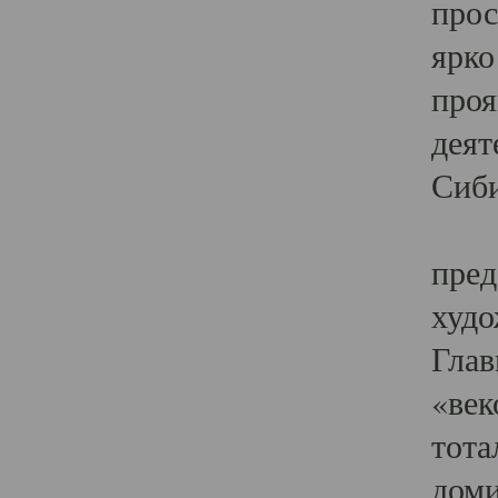
прос
ярко
проя
деят
Сиби
Одн
пред
худо
Глав
«век
тота
доми