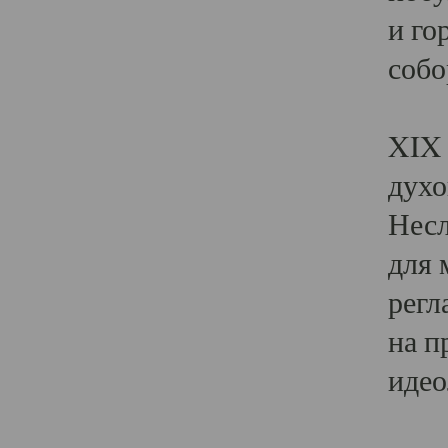
и го
собо
Явл
XIX 
духо
Несл
для 
регл
на п
идео
Поя