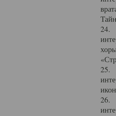
врат
Тайн
24. 
инте
хоры
«Стр
25. 
инте
икон
26. 
инте