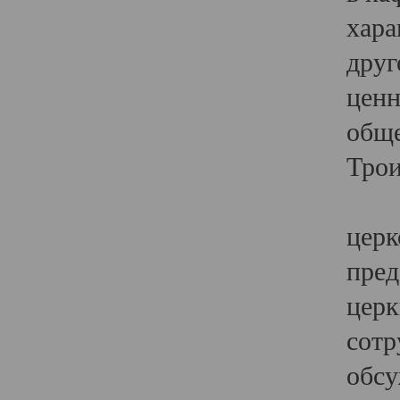
хара
друг
ценн
обще
Трои
Ярк
церк
пред
церк
сотр
обсу