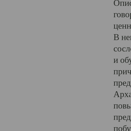
Опис
гово
ценн
В не
сосл
и об
прич
пред
Арха
повы
пред
побу