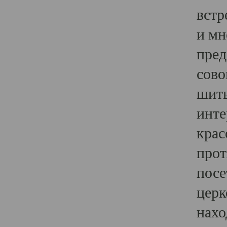
встр
и мн
пред
сово
шить
инте
крас
прот
посе
церк
нахо