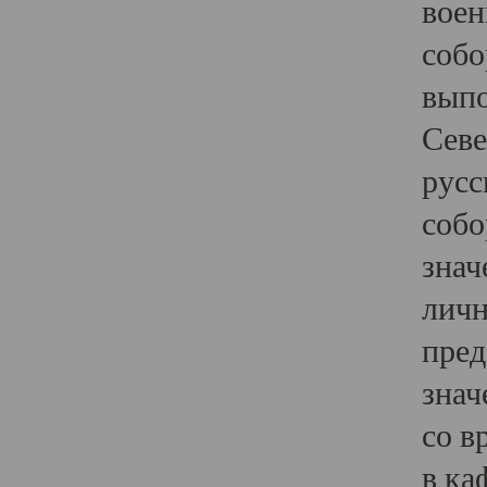
воен
собо
выпо
Севе
русс
собо
знач
личн
пред
знач
со в
в ка