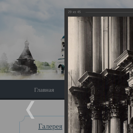
29
из
45
Главная
Экскурсия
Главная
Галерея