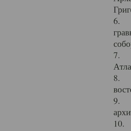
Григ
6. П
грав
собо
7. Г
Атла
8. С
вост
9. С
архи
10. 