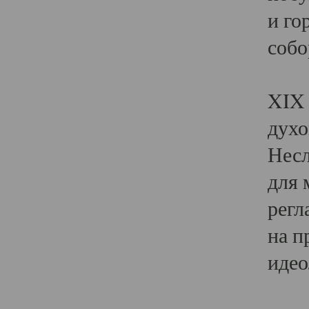
и го
собо
Явл
XIX 
духо
Несл
для 
регл
на п
идео
Поя