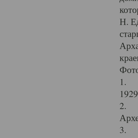
кото
Н. Е
стар
Арха
крае
Фот
1. С
1929 
2. Р
Архе
3. Ф