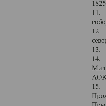
1825
11.
собо
12. 
севе
13.
14. 
Мило
АОК
15. 
Прох
Прео