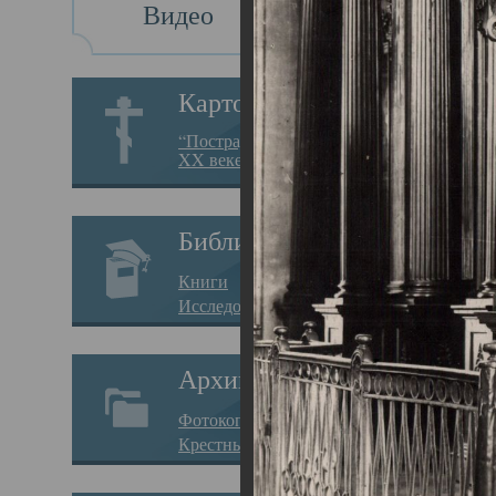
Видео
Св
Картотека
Свя
“Пострадавшие за веру в
XX веке на Севере”
23.12.
Сего
Библиотека
мере
Книги
целе
Исследования
резу
Архив
памя
Фотокопии дел
Арха
Крестные ходы
борь