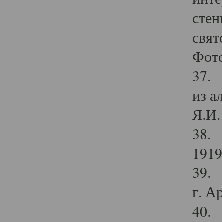
стен
свят
Фото
37. 
из а
Я.И. 
38. 
1919
39. 
г. А
40. 