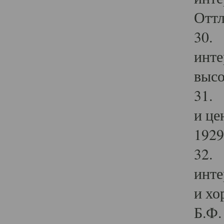
Оттл
30. 
инте
высо
31. 
и це
1929 
32. 
инте
и хо
Б.Ф. 