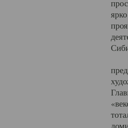
прос
ярко
проя
деят
Сиби
Одн
пред
худо
Глав
«век
тота
доми