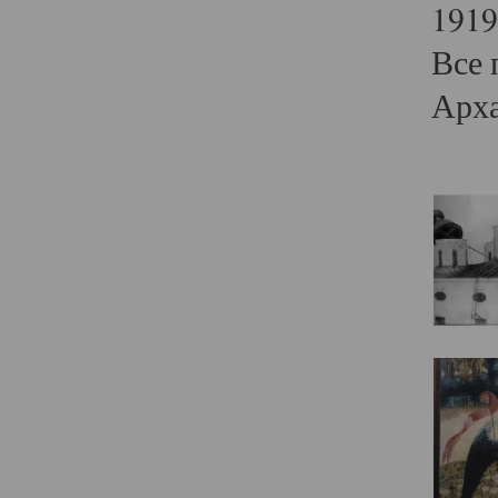
1919
Все 
Арха