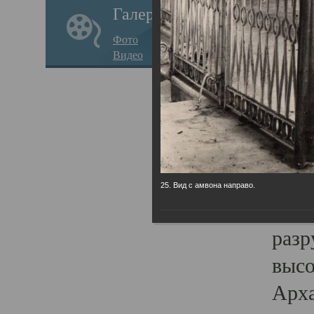
Галерея
годо
Фото
прав
Видео
кафе
Воз
Арха
Трои
град
25. Вид с амвона направо.
масш
разр
высо
Арха