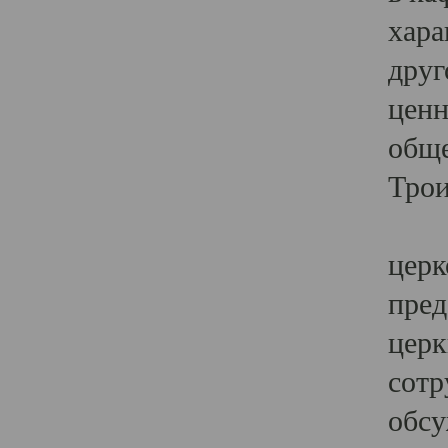
хара
друг
ценн
обще
Трои
Ярк
церк
пред
церк
сотр
обсу