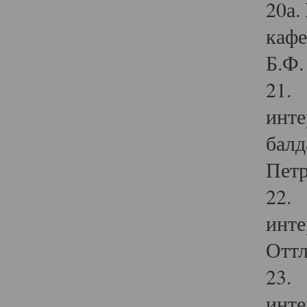
20а.
кафе
Б.Ф. 
21. 
инте
балд
Петр
22. 
инте
Оттл
23. 
инте