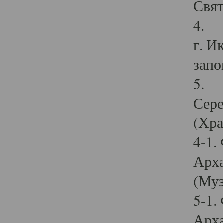
Свят
4. И
г. И
запо
5. И
Сере
(Хра
4-1.
Арха
(Муз
5-1.
Арха