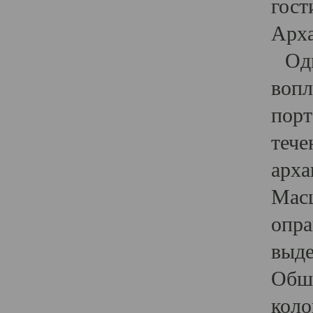
гост
Арха
Один
вопл
порт
тече
арха
Масш
опра
выде
Обши
коло