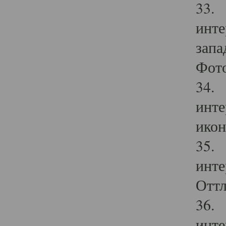
33. 
инте
запа
Фото
34. 
инте
икон
35. 
инте
Оттл
36. 
инте