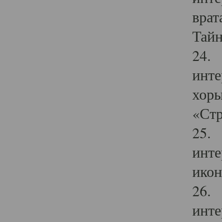
врат
Тайн
24. 
инте
хоры
«Стр
25. 
инте
икон
26. 
инте