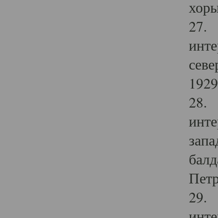
хоры
27. 
инте
севе
1929 
28. 
инте
запа
балд
Петр
29. 
инте