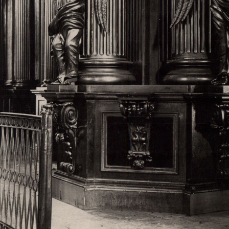
Свято-Троицкий собор
Свято-Троицкий собор Архангельска
23.12.2015
Сегодня мы можем говорить, что Архангельск в большей мере,
пострадал от целенаправленных систематических разрушений,
выдающихся памятников архитектуры. Больше всего по старом
вызванная борьбой с религией, набравшая особую силу в конце
разрушение православного центра архангельской губернии - а
собора Архангельска.
Возникнув в начале XVIII века в центре Архангельск
двухэтажный Троицкий собор, сразу превратился в зрительну
XVIII веке по масштабам ему не было равных на Севере. Впл
оставался самым высоким и значительным из городских строе
второе место, после гостиных дворов, в градостроительной ка
Один из самых больших и светлых соборов России воплотил в
портового города с отраженными в ней архитектурными тече
архангелогородской школы церковного зодчества.
Масштабность, благолепие и богатство собора, вполне оправды