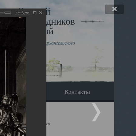
льный музей
слайдер
в и исповедников
рхангельской
влению митрополита Архангельского
горского Даниила
Вопрос-ответ
Контакты
ицкий собор Архангельска