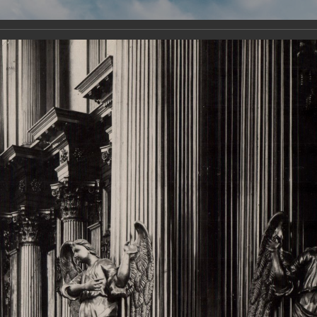
Виртуа
Новомученико
Земли А
Сайт создан по благосло
и Холмо
Наследники
Галерея
Главная
Галерея
Храмы-мученики Архангельска
Свято-Тро