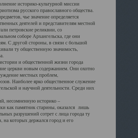
полнение историко-культурной миссии
триотизма русского православного общества.
редметов, чье значение определяется
твенных деятелей и представителям местной
тали петровские реликвии, со
альном соборе Архангельска, где они
м. С другой стороны, в связи с большой
кивали ту общественную значимость,
а.
тории и общественной жизни города
ение церкви новым содержанием. Они охотно
бсуждение местных проблем,
юзов. Наиболее ярко общественное служение
ельской и научной деятельности. Среди них
й, несомненную историко –
ауки как памятник старины, оказался лишь
ьных разрушений сотрет с лица города ту
 на которых держался город и его