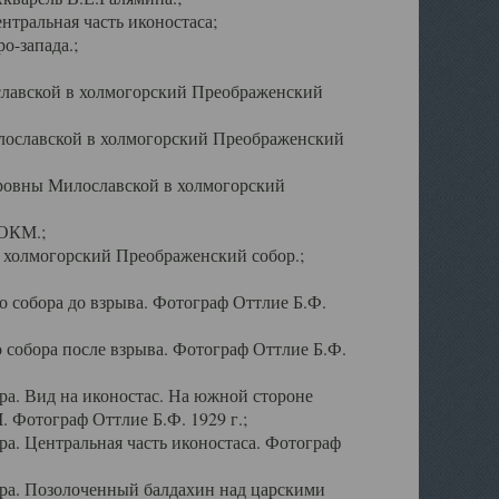
тральная часть иконостаса;
о-запада.;
славской в холмогорский Преображенский
лославской в холмогорский Преображенский
оровны Милославской в холмогорский
АОКМ.;
в холмогорский Преображенский собор.;
 собора до взрыва. Фотограф Оттлие Б.Ф.
 собора после взрыва. Фотограф Оттлие Б.Ф.
а. Вид на иконостас. На южной стороне
. Фотограф Оттлие Б.Ф. 1929 г.;
а. Центральная часть иконостаса. Фотограф
ра. Позолоченный балдахин над царскими