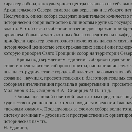
характер собора, как культурного центра взявшего на себя вы
Архангельского Севера, символа как веры, так и глубокого па
Неслучайно, описи собора содержат значительное количество п
исторической сопричастностью к личностям крупных государс
власти. В этой связи особенное значение для горожан приобре
временем большая часть которых была сосредоточена в кафедр
приобрели характер религиозного поклонения царским святыня
исторической ценностью этих гражданских вещей они подчер
которую приобрел Свято Троицкий собор на территории Север
Ярким подтверждением единения соборной церковной ис
стали и представители соборного притча, наполнившие служ
шла на сотрудничество с городской властью, на совместное о
создание научных, просветительских и благотворительных со
соборная интеллигенция проявила в развертывании просветит
Молчанов К.С., Смирнов В.А , Сибирцев М.И. и т.д.
Однако, для новой советской власти храм представляющи
художественную ценность, хотя и находился в ведении Главн
«вековым хламом». Последующая за сломом собора волна тотал
систему доминант – духовных и пространственных ориентиров,
историческая память.
Н. Едовина,