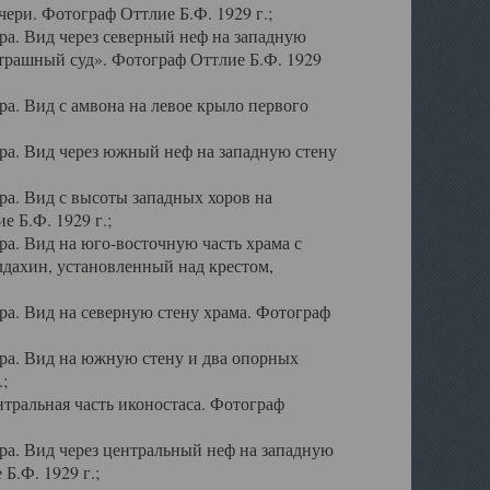
ери. Фотограф Оттлие Б.Ф. 1929 г.;
а. Вид через северный неф на западную
трашный суд». Фотограф Оттлие Б.Ф. 1929
. Вид с амвона на левое крыло первого
а. Вид через южный неф на западную стену
а. Вид с высоты западных хоров на
 Б.Ф. 1929 г.;
а. Вид на юго-восточную часть храма с
дахин, установленный над крестом,
а. Вид на северную стену храма. Фотограф
ра. Вид на южную стену и два опорных
;
тральная часть иконостаса. Фотограф
а. Вид через центральный неф на западную
Б.Ф. 1929 г.;