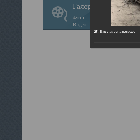
Галерея
Фото
Видео
25. Вид с амвона направо.