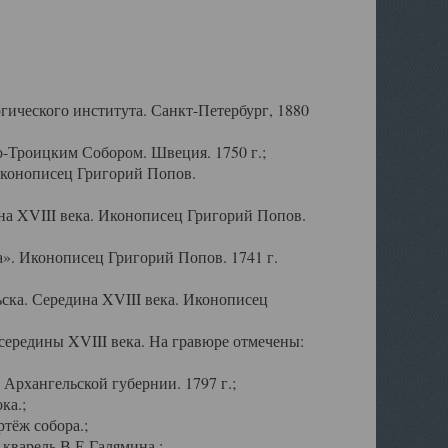
ического института. Санкт-Петербург, 1880
-Троицким Собором. Швеция. 1750 г.;
Иконописец Григорий Попов.
а XVIII века. Иконописец Григорий Попов.
». Иконописец Григорий Попов. 1741 г.
ска. Середина XVIII века. Иконописец
ередины XVIII века. На гравюре отмечены:
Архангельской губернии. 1797 г.;
ка.;
тёж собора.;
кварель В.Е.Галямина.;