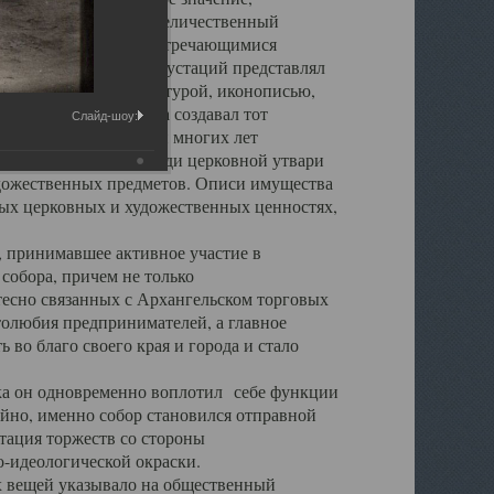
города. Обширный и величественный
ственными нигде не встречающимися
 символических инкрустаций представлял
 с живописью, скульптурой, иконописью,
ьер Троицкого храма создавал тот
Слайд-шоу:
обора, на протяжении многих лет
ице, библиотеке, среди церковной утвари
удожественных предметов. Описи имущества
ьных церковных и художественных ценностях,
, принимавшее активное участие в
собора, причем не только
 тесно связанных с Архангельском торговых
толюбия предпринимателей, а главное
во благо своего края и города и стало
 он одновременно воплотил себе функции
айно, именно собор становился отправной
тация торжеств со стороны
-идеологической окраски.
вещей указывало на общественный