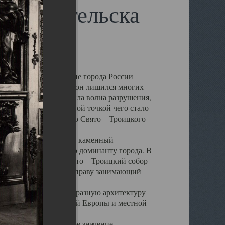
 Архангельска
 чем другие губернские города России
 в результате которых он лишился многих
у Архангельску ударила волна разрушения,
 20 –х годов. Отправной точкой чего стало
нсамбля кафедрального Свято – Троицкого
а, величественный каменный
ю и градостроительную доминанту города. В
оть до разрушения Свято – Троицкий собор
ний Архангельска, по праву занимающий
ртине Архангельска.
 себе яркую и своеобразную архитектуру
ниями России, Западной Европы и местной
вали его кафедральное значение,