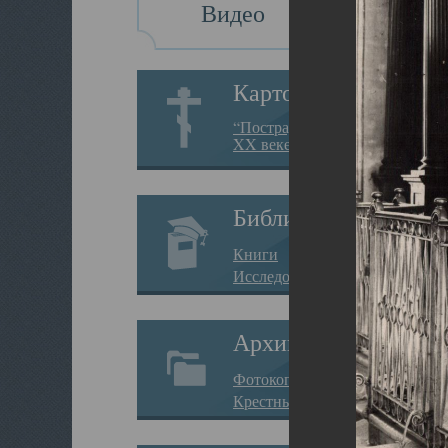
Видео
Картотека
“Пострадавшие за веру в
XX веке на Севере”
Библиотека
Книги
Исследования
Архив
Фотокопии дел
Крестные ходы