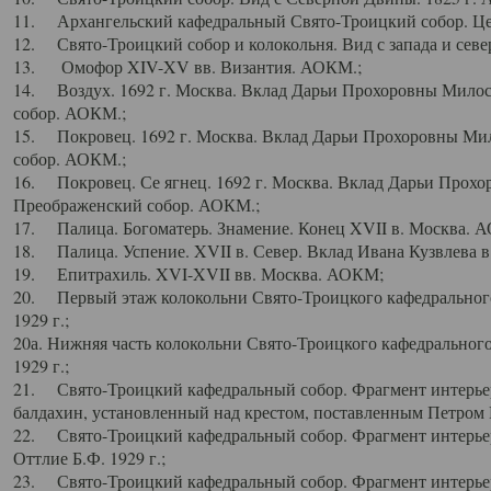
11. Архангельский кафедральный Свято-Троицкий собор. Цен
12. Свято-Троицкий собор и колокольня. Вид с запада и север
13. Омофор XIV-XV вв. Византия. АОКМ.;
14. Воздух. 1692 г. Москва. Вклад Дарьи Прохоровны Мило
собор. АОКМ.;
15. Покровец. 1692 г. Москва. Вклад Дарьи Прохоровны Ми
собор. АОКМ.;
16. Покровец. Се ягнец. 1692 г. Москва. Вклад Дарьи Прох
Преображенский собор. АОКМ.;
17. Палица. Богоматерь. Знамение. Конец XVII в. Москва. 
18. Палица. Успение. XVII в. Север. Вклад Ивана Кузвлева 
19. Епитрахиль. XVI-XVII вв. Москва. АОКМ;
20. Первый этаж колокольни Свято-Троицкого кафедрального
1929 г.;
20а. Нижняя часть колокольни Свято-Троицкого кафедрального
1929 г.;
21. Свято-Троицкий кафедральный собор. Фрагмент интерьер
балдахин, установленный над крестом, поставленным Петром I
22. Свято-Троицкий кафедральный собор. Фрагмент интерьер
Оттлие Б.Ф. 1929 г.;
23. Свято-Троицкий кафедральный собор. Фрагмент интерье