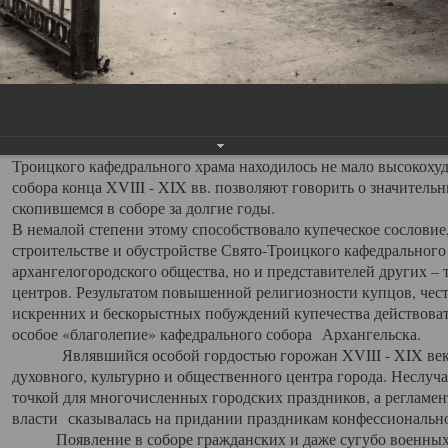
заслуженно выделяя из многочисленных культовых построек 
иконостас украшенный колоннами ионического стиля, с един
царскими вратами, изящным фронтоном и множеством резных,
собой поистине художественную ценность. В совокупности же
шитьем, многочисленными предметами церковной утвари интер
неповторимый красочный ансамбль декоративного убранства с
поражающий воображение своих посетителей. В соборной ризн
Троицкого кафедрального храма находилось не мало высокох
собора конца XVIII - XIX вв. позволяют говорить о значител
скопившемся в соборе за долгие годы.
В немалой степени этому способствовало купеческое сословие
строительстве и обустройстве Свято-Троицкого кафедрального 
архангелогородского общества, но и представителей других –
центров. Результатом повышенной религиозности купцов, чес
искренних и бескорыстных побуждений купечества действовать 
особое «благолепие» кафедрального собора Архангельска.
Являвшийся особой гордостью горожан XVIII - XIX века
духовного, культурно и общественного центра города. Неслуч
точкой для многочисленных городских праздников, а регламен
власти сказывалась на придании праздникам конфессионально
Появление в соборе гражданских и даже сугубо военных 