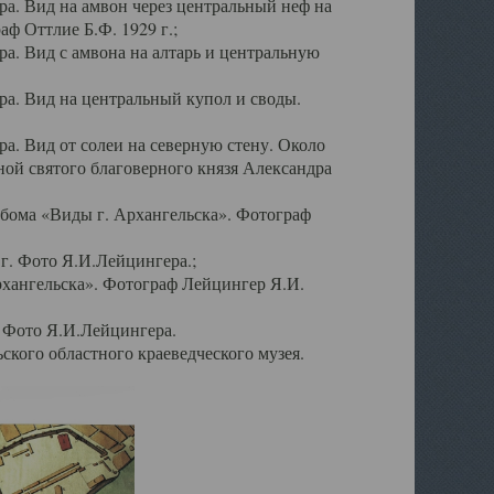
а. Вид на амвон через центральный неф на
аф Оттлие Б.Ф. 1929 г.;
. Вид с амвона на алтарь и центральную
а. Вид на центральный купол и своды.
. Вид от солеи на северную стену. Около
ой святого благоверного князя Александра
бома «Виды г. Архангельска». Фотограф
г. Фото Я.И.Лейцингера.;
рхангельска». Фотограф Лейцингер Я.И.
. Фото Я.И.Лейцингера.
кого областного краеведческого музея.