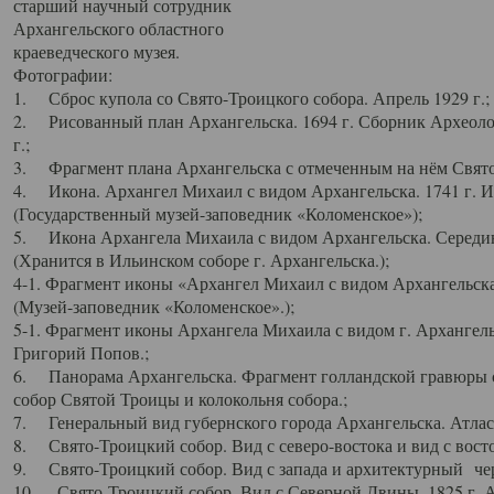
старший научный сотрудник
Архангельского областного
краеведческого музея.
Фотографии:
1. Сброс купола со Свято-Троицкого собора. Апрель 1929 г.;
2. Рисованный план Архангельска. 1694 г. Сборник Археолог
г.;
3. Фрагмент плана Архангельска с отмеченным на нём Свято
4. Икона. Архангел Михаил с видом Архангельска. 1741 г. 
(Государственный музей-заповедник «Коломенское»);
5. Икона Архангела Михаила с видом Архангельска. Середин
(Хранится в Ильинском соборе г. Архангельска.);
4-1. Фрагмент иконы «Архангел Михаил с видом Архангельска
(Музей-заповедник «Коломенское».);
5-1. Фрагмент иконы Архангела Михаила с видом г. Архангель
Григорий Попов.;
6. Панорама Архангельска. Фрагмент голландской гравюры с
собор Святой Троицы и колокольня собора.;
7. Генеральный вид губернского города Архангельска. Атлас 
8. Свято-Троицкий собор. Вид с северо-востока и вид с восто
9. Свято-Троицкий собор. Вид с запада и архитектурный чер
10. Свято-Троицкий собор. Вид с Северной Двины. 1825 г. А