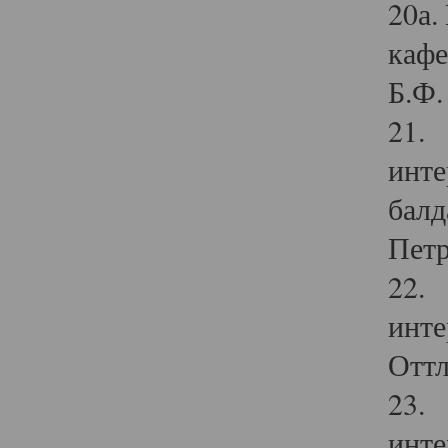
20а.
кафе
Б.Ф. 
21. 
инте
балд
Петр
22. 
инте
Оттл
23. 
инте