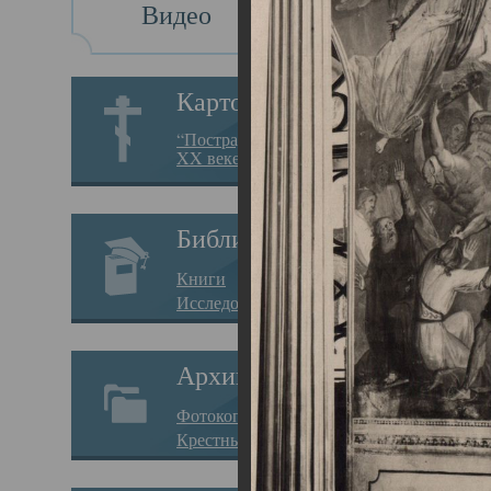
Видео
Св
Картотека
Свя
“Пострадавшие за веру в
XX веке на Севере”
23.12.
Сего
Библиотека
мере
Книги
целе
Исследования
резу
Архив
памя
Фотокопии дел
Арха
Крестные ходы
борь