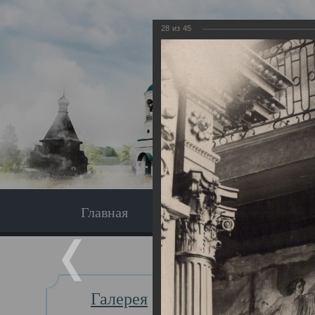
28
из
45
Главная
Экскурсия
Главная
Галерея