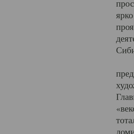
прос
ярко
проя
деят
Сиби
Одн
пред
худо
Глав
«век
тота
доми