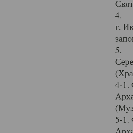
Свят
4. И
г. И
запо
5. И
Сере
(Хра
4-1.
Арха
(Муз
5-1.
Арха