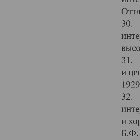
Оттл
30. 
инте
высо
31. 
и це
1929 
32. 
инте
и хо
Б.Ф. 