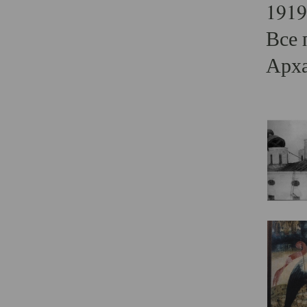
1919
Все 
Арха