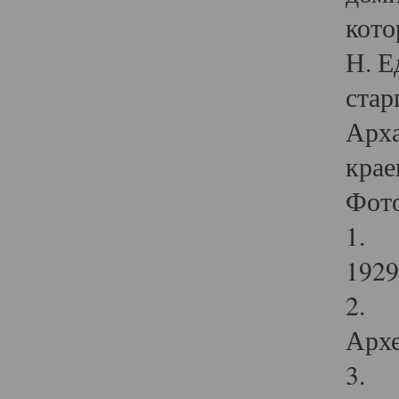
кото
Н. Е
стар
Арха
крае
Фот
1. С
1929 
2. Р
Архе
3. Ф