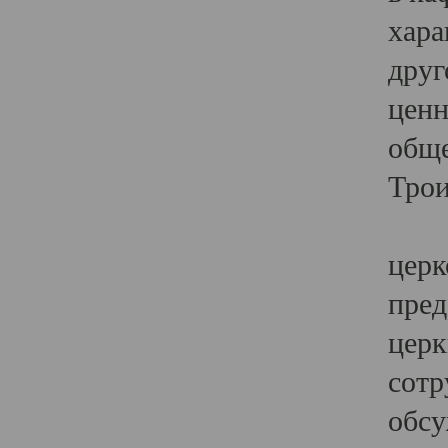
хара
друг
ценн
обще
Трои
Ярк
церк
пред
церк
сотр
обсу