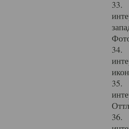
33. 
инте
запа
Фото
34. 
инте
икон
35. 
инте
Оттл
36. 
инте