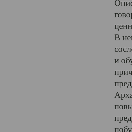
Опис
гово
ценн
В не
сосл
и об
прич
пред
Арха
повы
пред
побу