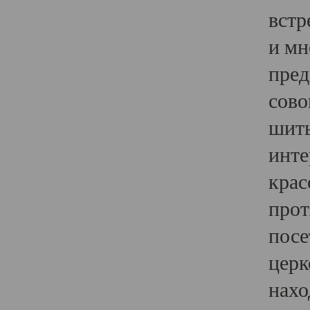
встр
и мн
пред
сово
шить
инте
крас
прот
посе
церк
нахо