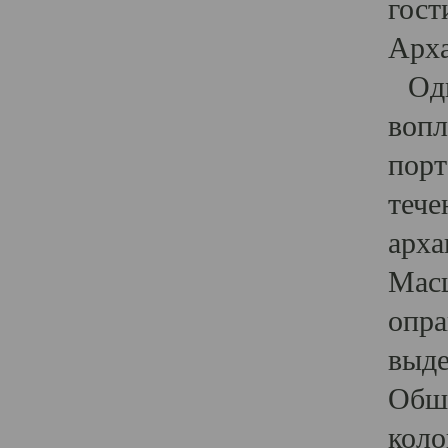
гост
Арха
Один
вопл
порт
тече
арха
Масш
опра
выде
Обши
коло