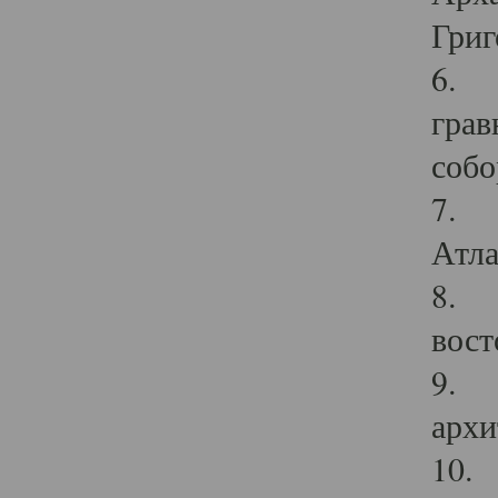
Григ
6. П
грав
собо
7. Г
Атла
8. С
вост
9. С
архи
10. 