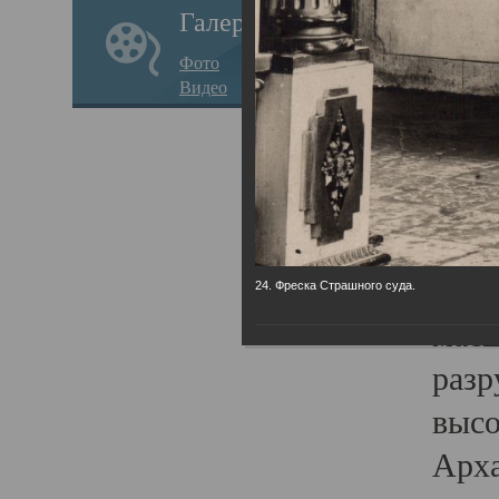
Галерея
годо
Фото
прав
Видео
кафе
Воз
Арха
Трои
град
24. Фреска Страшного суда.
масш
разр
высо
Арха