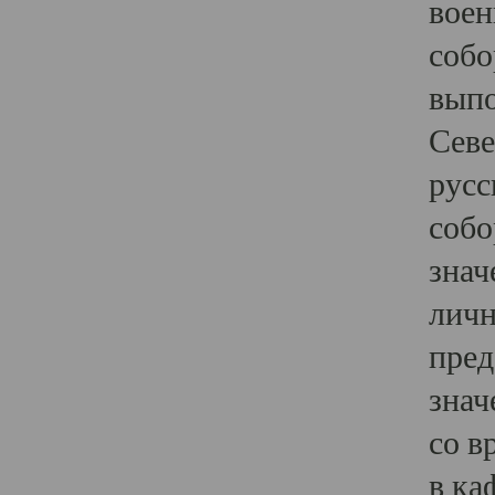
воен
собо
выпо
Севе
русс
собо
знач
личн
пред
знач
со в
в ка