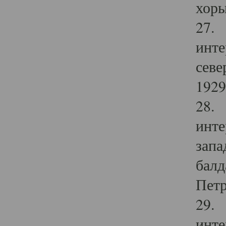
хоры
27. 
инте
севе
1929 
28. 
инте
запа
балд
Петр
29. 
инте