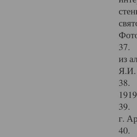
стен
свят
Фото
37. 
из а
Я.И. 
38. 
1919
39. 
г. А
40. 