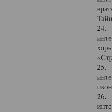
врат
Тайн
24. 
инте
хоры
«Стр
25. 
инте
икон
26. 
инте