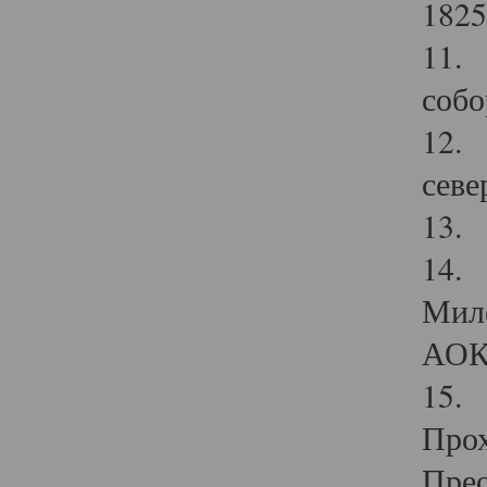
1825
11.
собо
12. 
севе
13.
14. 
Мило
АОК
15. 
Прох
Прео