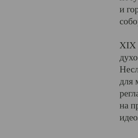
и го
собо
Явл
XIX 
духо
Несл
для 
регл
на п
идео
Поя