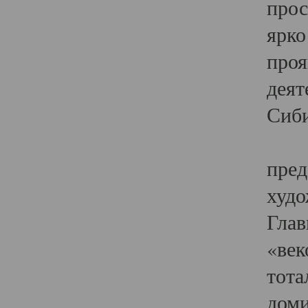
прос
ярко
проя
деят
Сиби
Одн
пред
худо
Глав
«век
тота
доми