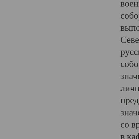
воен
собо
выпо
Севе
русс
собо
знач
личн
пред
знач
со в
в ка