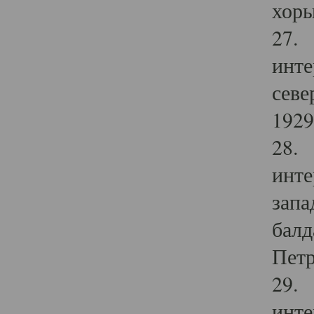
хоры
27. 
инте
севе
1929 
28. 
инте
запа
балд
Петр
29. 
инте