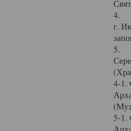
Свят
4. И
г. И
запо
5. И
Сере
(Хра
4-1.
Арха
(Муз
5-1.
Арха