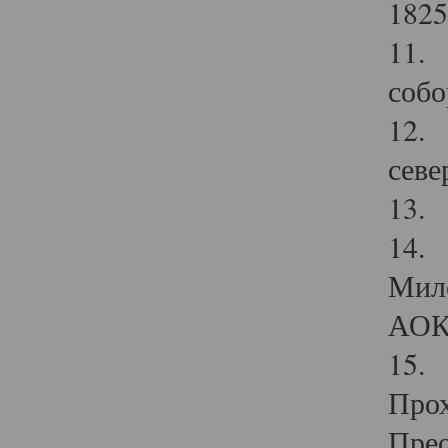
1825
11.
собо
12. 
севе
13.
14. 
Мило
АОК
15. 
Прох
Прео