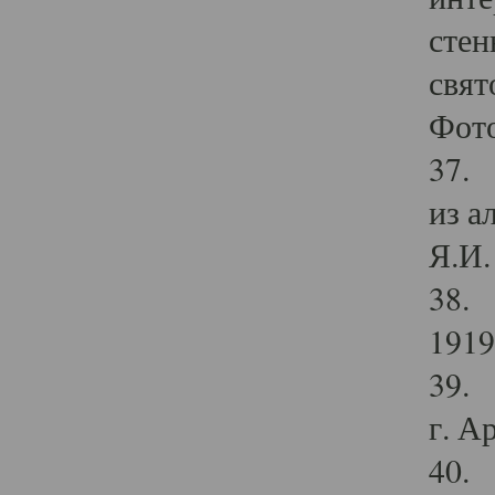
стен
свят
Фото
37. 
из а
Я.И. 
38. 
1919
39. 
г. А
40. 