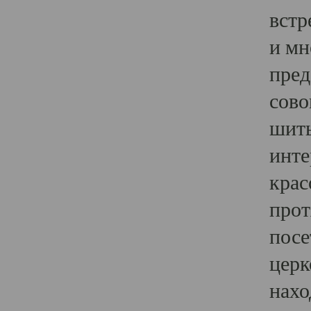
встр
и мн
пред
сово
шить
инте
крас
прот
посе
церк
нахо