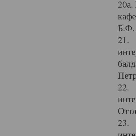
20а.
кафе
Б.Ф. 
21. 
инте
балд
Петр
22. 
инте
Оттл
23. 
инте