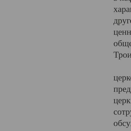
хара
друг
ценн
обще
Трои
Ярк
церк
пред
церк
сотр
обсу