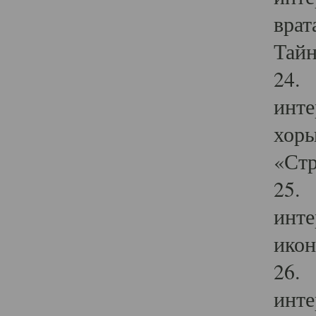
врат
Тайн
24. 
инте
хоры
«Стр
25. 
инте
икон
26. 
инте