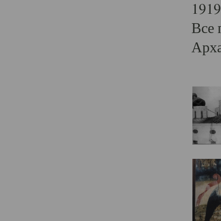
1919
Все 
Арха