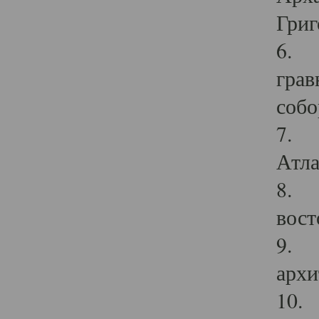
Григ
6. П
грав
собо
7. Г
Атла
8. С
вост
9. С
архи
10. 