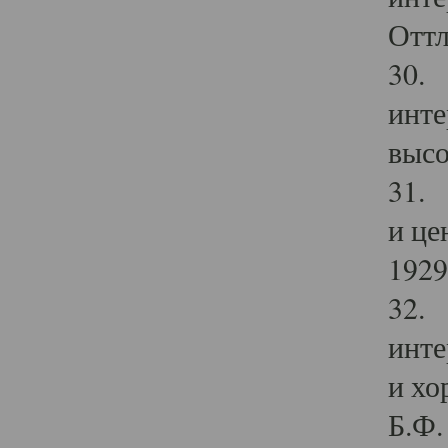
Оттл
30. 
инте
высо
31. 
и це
1929 
32. 
инте
и хо
Б.Ф. 