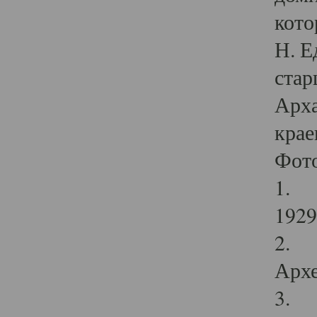
кото
Н. Е
стар
Арха
крае
Фот
1. С
1929 
2. Р
Архе
3. Ф