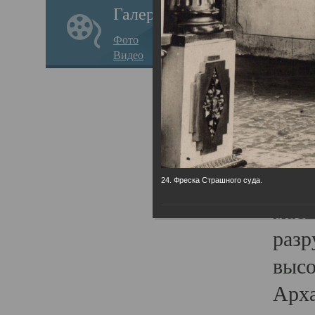
Галерея
годо
Фото
прав
Видео
кафе
Воз
Арха
Трои
град
24. Фреска Страшного суда.
масш
разр
высо
Арха