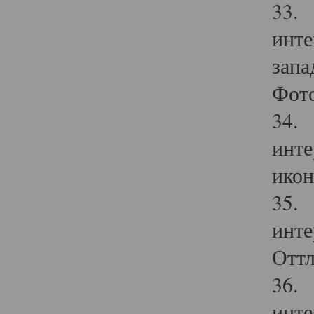
33. 
инте
запа
Фото
34. 
инте
икон
35. 
инте
Оттл
36. 
инте