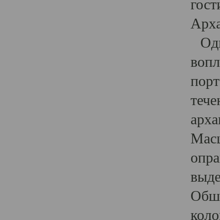
гост
Арха
Один
вопл
порт
тече
арха
Масш
опра
выде
Обши
коло