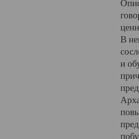
Опис
гово
ценн
В не
сосл
и об
прич
пред
Арха
повы
пред
побу