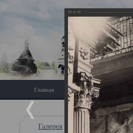
28
из
45
Главная
Экскурсия
Главная
Галерея