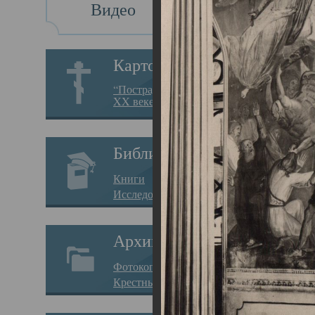
Видео
Св
Картотека
Свя
“Пострадавшие за веру в
XX веке на Севере”
23.12.
Сего
Библиотека
мере
Книги
целе
Исследования
резу
Архив
памя
Фотокопии дел
Арха
Крестные ходы
борь