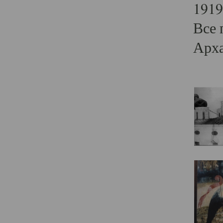
1919
Все 
Арха