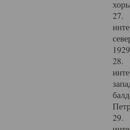
хоры
27. 
инте
севе
1929 
28. 
инте
запа
балд
Петр
29. 
инте