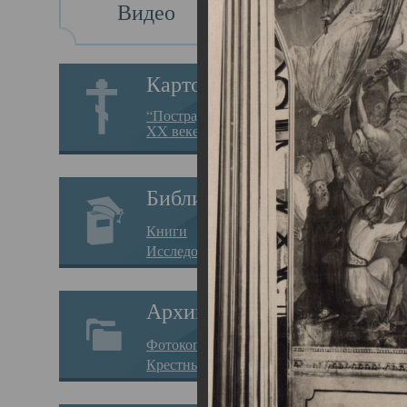
Видео
Св
Картотека
Свя
“Пострадавшие за веру в
XX веке на Севере”
23.12.
Сего
Библиотека
мере
Книги
целе
Исследования
резу
Архив
памя
Фотокопии дел
Арха
Крестные ходы
борь