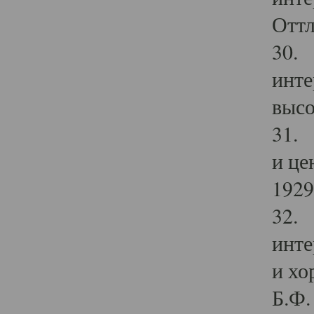
Оттл
30. 
инте
высо
31. 
и це
1929 
32. 
инте
и хо
Б.Ф. 