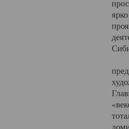
прос
ярко
проя
деят
Сиби
Одн
пред
худо
Глав
«век
тота
доми