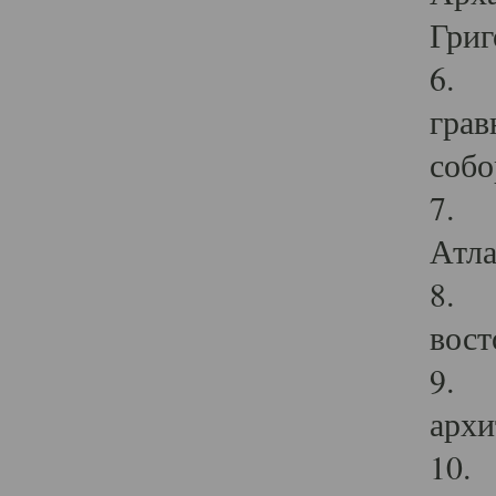
Григ
6. П
грав
собо
7. Г
Атла
8. С
вост
9. С
архи
10. 