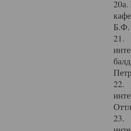
20а.
кафе
Б.Ф. 
21. 
инте
балд
Петр
22. 
инте
Оттл
23. 
инте