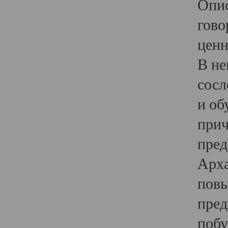
Опис
гово
ценн
В не
сосл
и об
прич
пред
Арха
повы
пред
побу