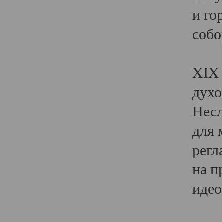
и го
собо
Явл
XIX 
духо
Несл
для 
регл
на п
идео
Поя