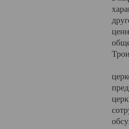
хара
друг
ценн
обще
Трои
Ярк
церк
пред
церк
сотр
обсу