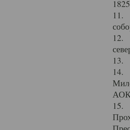
1825
11.
собо
12. 
севе
13.
14. 
Мило
АОК
15. 
Прох
Прео