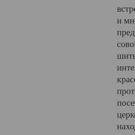
встр
и мн
пред
сово
шить
инте
крас
прот
посе
церк
нахо