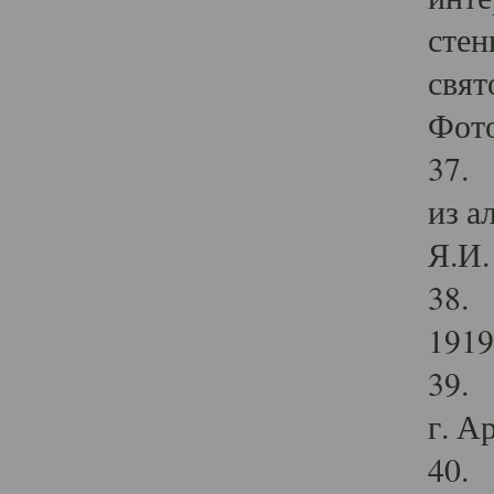
стен
свят
Фото
37. 
из а
Я.И. 
38. 
1919
39. 
г. А
40. 