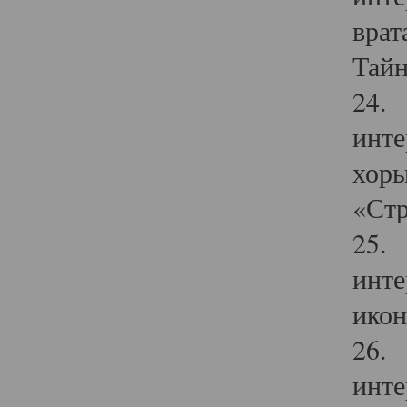
врат
Тайн
24. 
инте
хоры
«Стр
25. 
инте
икон
26. 
инте