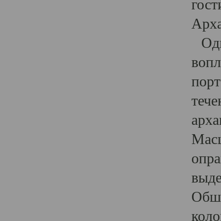
гост
Арха
Один
вопл
порт
тече
арха
Масш
опра
выде
Обши
коло