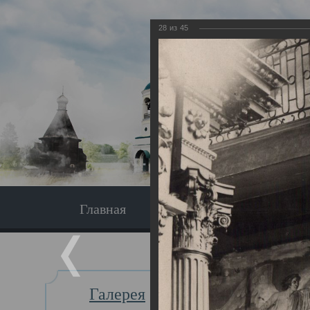
28
из
45
Главная
Экскурсия
Главная
Галерея