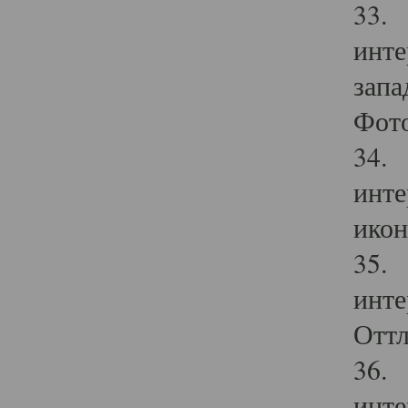
33. 
инте
запа
Фото
34. 
инте
икон
35. 
инте
Оттл
36. 
инте