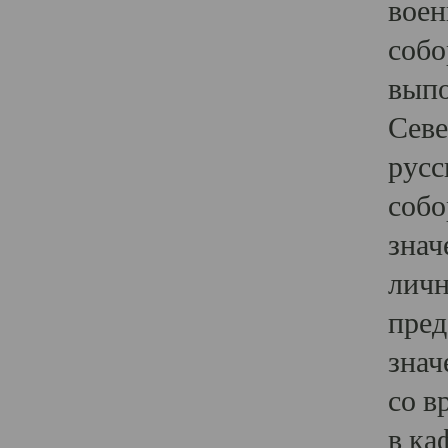
воен
собо
выпо
Севе
русс
собо
знач
личн
пред
знач
со в
в ка