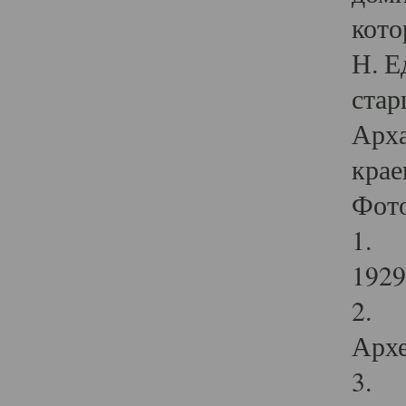
кото
Н. Е
стар
Арха
крае
Фот
1. С
1929 
2. Р
Архе
3. Ф