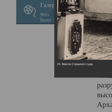
Галерея
годо
Фото
прав
Видео
кафе
Воз
Арха
Трои
град
24. Фреска Страшного суда.
масш
разр
высо
Арха