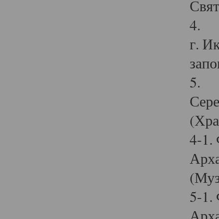
Свят
4. И
г. И
запо
5. И
Сере
(Хра
4-1.
Арха
(Муз
5-1.
Арха