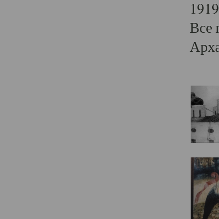
1919
Все 
Арха