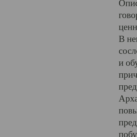
Опис
гово
ценн
В не
сосл
и об
прич
пред
Арха
повы
пред
побу