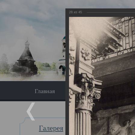
28
из
45
Главная
Экскурсия
Главная
Галерея