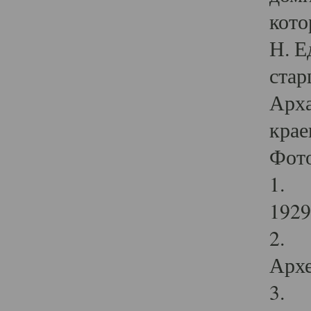
кото
Н. Е
стар
Арха
крае
Фот
1. С
1929 
2. Р
Архе
3. Ф