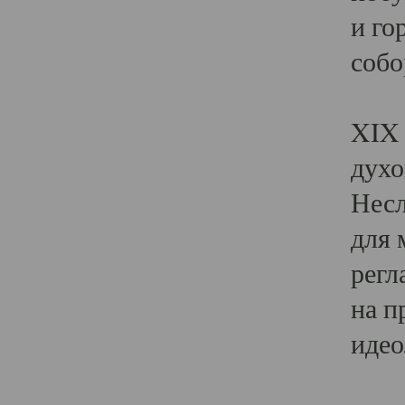
и го
собо
Явл
XIX 
духо
Несл
для 
регл
на п
идео
Поя