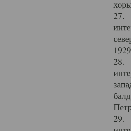
хоры
27. 
инте
севе
1929 
28. 
инте
запа
балд
Петр
29. 
инте