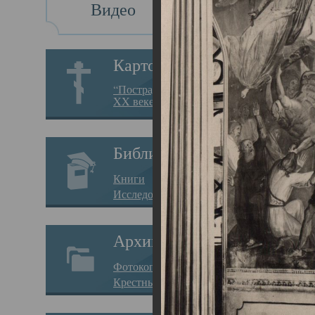
Видео
Св
Картотека
Свя
“Пострадавшие за веру в
XX веке на Севере”
23.12.
Сего
Библиотека
мере
Книги
целе
Исследования
резу
Архив
памя
Фотокопии дел
Арха
Крестные ходы
борь