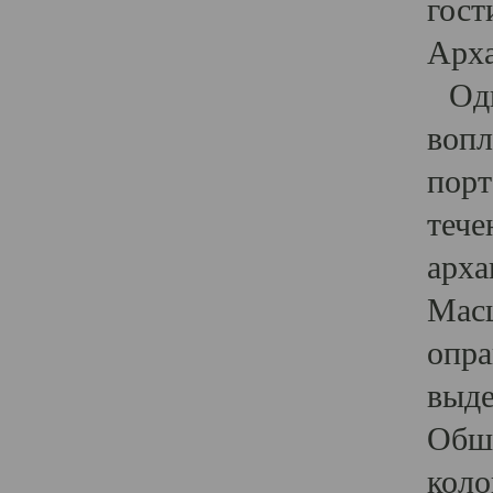
гост
Арха
Один
вопл
порт
тече
арха
Масш
опра
выде
Обши
коло