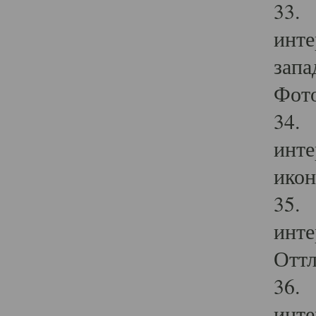
33. 
инте
запа
Фото
34. 
инте
икон
35. 
инте
Оттл
36. 
инте