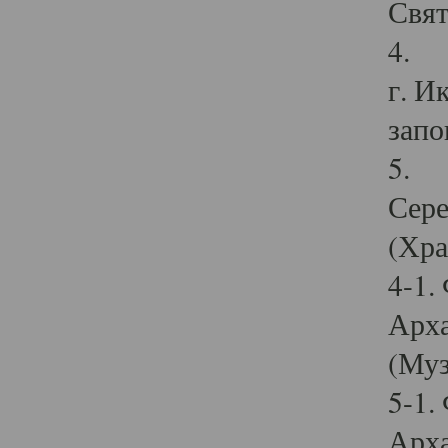
Свят
4. И
г. И
запо
5. И
Сере
(Хра
4-1.
Арха
(Муз
5-1.
Арха