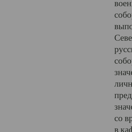
воен
собо
выпо
Севе
русс
собо
знач
личн
пред
знач
со в
в ка