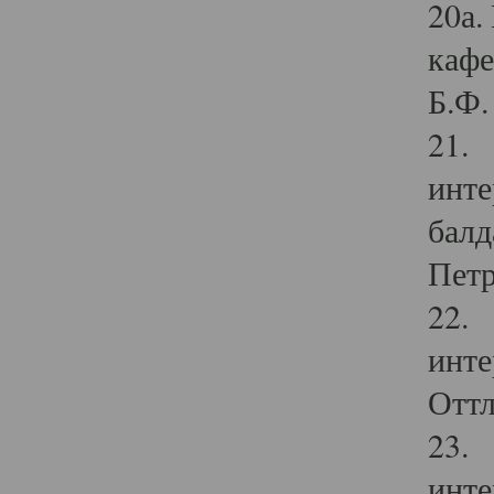
20а.
кафе
Б.Ф. 
21. 
инте
балд
Петр
22. 
инте
Оттл
23. 
инте