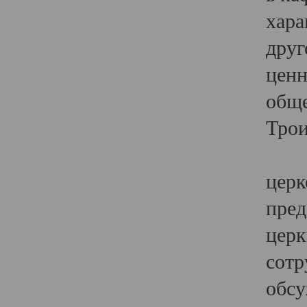
хара
друг
ценн
обще
Трои
Ярк
церк
пред
церк
сотр
обсу