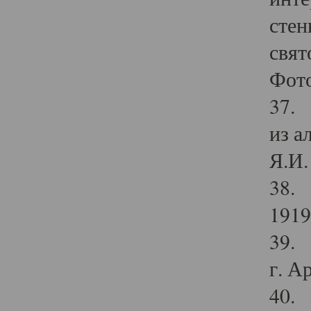
стен
свят
Фото
37. 
из а
Я.И. 
38. 
1919
39. 
г. А
40. 