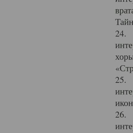
врат
Тайн
24. 
инте
хоры
«Стр
25. 
инте
икон
26. 
инте