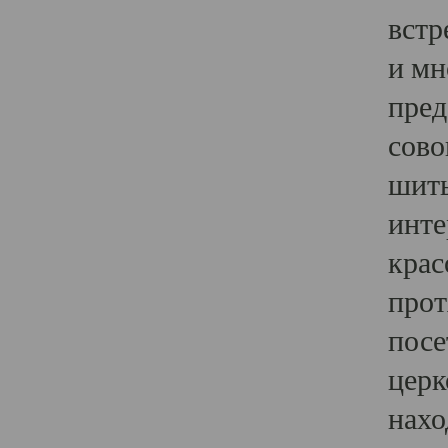
встр
и мн
пред
сово
шить
инте
крас
прот
посе
церк
нахо