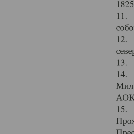
1825
11.
собо
12. 
севе
13.
14. 
Мило
АОК
15. 
Прох
Прео