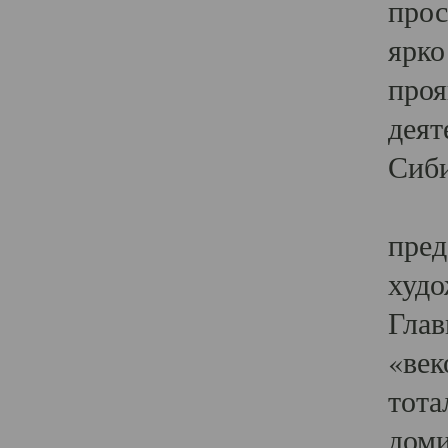
прос
ярко
проя
деят
Сиби
Одн
пред
худо
Глав
«век
тота
доми