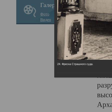
Галерея
годо
Фото
прав
Видео
кафе
Воз
Арха
Трои
град
24. Фреска Страшного суда.
масш
разр
высо
Арха