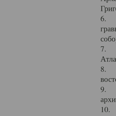
Григ
6. П
грав
собо
7. Г
Атла
8. С
вост
9. С
архи
10. 