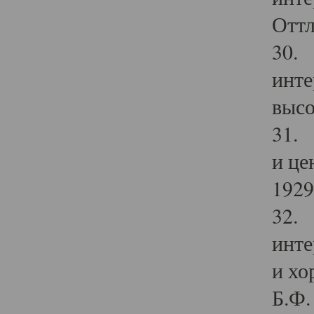
Оттл
30. 
инте
высо
31. 
и це
1929 
32. 
инте
и хо
Б.Ф. 