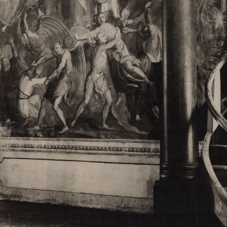
Свято-Троицкий собор
Свято-Троицкий собор Архангельска
23.12.2015
Сегодня мы можем говорить, что Архангельск в большей мере,
пострадал от целенаправленных систематических разрушений,
выдающихся памятников архитектуры. Больше всего по старом
вызванная борьбой с религией, набравшая особую силу в конце
разрушение православного центра архангельской губернии - а
собора Архангельска.
Возникнув в начале XVIII века в центре Архангельск
двухэтажный Троицкий собор, сразу превратился в зрительну
XVIII веке по масштабам ему не было равных на Севере. Впл
оставался самым высоким и значительным из городских строе
второе место, после гостиных дворов, в градостроительной ка
Один из самых больших и светлых соборов России воплотил в
портового города с отраженными в ней архитектурными тече
архангелогородской школы церковного зодчества.
Масштабность, благолепие и богатство собора, вполне оправды