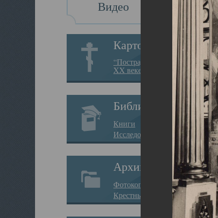
Видео
Картотека
“Пострадавшие за веру в
XX веке на Севере”
Библиотека
Книги
Исследования
Архив
Фотокопии дел
Крестные ходы