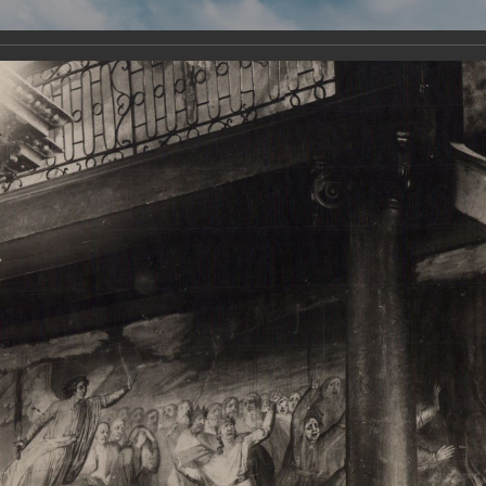
Виртуа
Новомученико
Земли А
Сайт создан по благосло
и Холмо
Наследники
Галерея
Главная
Галерея
Храмы-мученики Архангельска
Свято-Тро