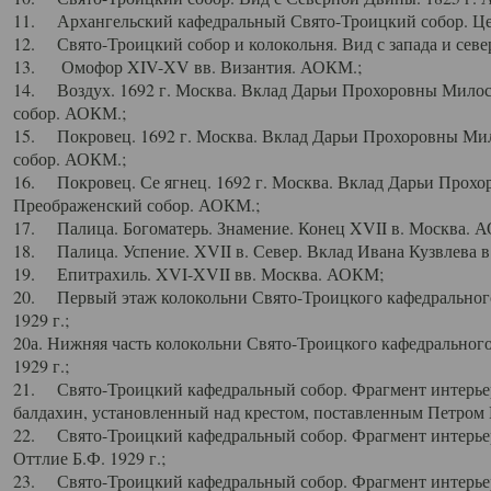
11. Архангельский кафедральный Свято-Троицкий собор. Цен
12. Свято-Троицкий собор и колокольня. Вид с запада и север
13. Омофор XIV-XV вв. Византия. АОКМ.;
14. Воздух. 1692 г. Москва. Вклад Дарьи Прохоровны Мило
собор. АОКМ.;
15. Покровец. 1692 г. Москва. Вклад Дарьи Прохоровны Ми
собор. АОКМ.;
16. Покровец. Се ягнец. 1692 г. Москва. Вклад Дарьи Прох
Преображенский собор. АОКМ.;
17. Палица. Богоматерь. Знамение. Конец XVII в. Москва. 
18. Палица. Успение. XVII в. Север. Вклад Ивана Кузвлева 
19. Епитрахиль. XVI-XVII вв. Москва. АОКМ;
20. Первый этаж колокольни Свято-Троицкого кафедрального
1929 г.;
20а. Нижняя часть колокольни Свято-Троицкого кафедрального
1929 г.;
21. Свято-Троицкий кафедральный собор. Фрагмент интерьер
балдахин, установленный над крестом, поставленным Петром I
22. Свято-Троицкий кафедральный собор. Фрагмент интерьер
Оттлие Б.Ф. 1929 г.;
23. Свято-Троицкий кафедральный собор. Фрагмент интерье