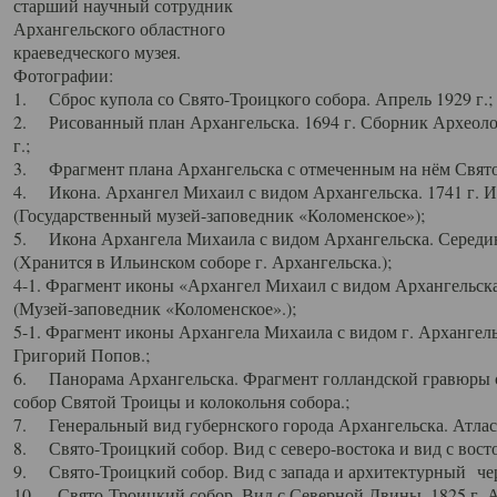
старший научный сотрудник
Архангельского областного
краеведческого музея.
Фотографии:
1. Сброс купола со Свято-Троицкого собора. Апрель 1929 г.;
2. Рисованный план Архангельска. 1694 г. Сборник Археолог
г.;
3. Фрагмент плана Архангельска с отмеченным на нём Свято
4. Икона. Архангел Михаил с видом Архангельска. 1741 г. 
(Государственный музей-заповедник «Коломенское»);
5. Икона Архангела Михаила с видом Архангельска. Середин
(Хранится в Ильинском соборе г. Архангельска.);
4-1. Фрагмент иконы «Архангел Михаил с видом Архангельска
(Музей-заповедник «Коломенское».);
5-1. Фрагмент иконы Архангела Михаила с видом г. Архангель
Григорий Попов.;
6. Панорама Архангельска. Фрагмент голландской гравюры с
собор Святой Троицы и колокольня собора.;
7. Генеральный вид губернского города Архангельска. Атлас 
8. Свято-Троицкий собор. Вид с северо-востока и вид с восто
9. Свято-Троицкий собор. Вид с запада и архитектурный чер
10. Свято-Троицкий собор. Вид с Северной Двины. 1825 г. А