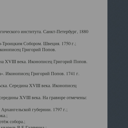
ического института. Санкт-Петербург, 1880
-Троицким Собором. Швеция. 1750 г.;
Иконописец Григорий Попов.
а XVIII века. Иконописец Григорий Попов.
». Иконописец Григорий Попов. 1741 г.
ска. Середина XVIII века. Иконописец
ередины XVIII века. На гравюре отмечены:
Архангельской губернии. 1797 г.;
ка.;
тёж собора.;
кварель В.Е.Галямина.;