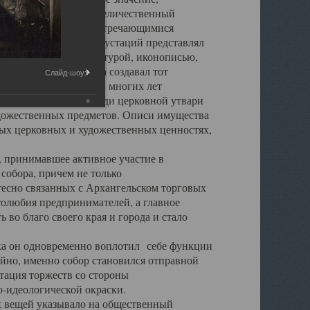
города. Обширный и величественный
ственными нигде не встречающимися
 символических инкрустаций представлял
 с живописью, скульптурой, иконописью,
ьер Троицкого храма создавал тот
Слайд-шоу:
обора, на протяжении многих лет
ице, библиотеке, среди церковной утвари
удожественных предметов. Описи имущества
ьных церковных и художественных ценностях,
, принимавшее активное участие в
собора, причем не только
 тесно связанных с Архангельском торговых
толюбия предпринимателей, а главное
во благо своего края и города и стало
 он одновременно воплотил себе функции
айно, именно собор становился отправной
тация торжеств со стороны
-идеологической окраски.
вещей указывало на общественный