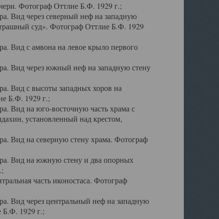
ери. Фотограф Оттлие Б.Ф. 1929 г.;
а. Вид через северный неф на западную
трашный суд». Фотограф Оттлие Б.Ф. 1929
. Вид с амвона на левое крыло первого
а. Вид через южный неф на западную стену
а. Вид с высоты западных хоров на
 Б.Ф. 1929 г.;
а. Вид на юго-восточную часть храма с
дахин, установленный над крестом,
а. Вид на северную стену храма. Фотограф
ра. Вид на южную стену и два опорных
;
тральная часть иконостаса. Фотограф
а. Вид через центральный неф на западную
Б.Ф. 1929 г.;