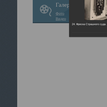
Галерея
Фото
Видео
24. Фреска Страшного суда.