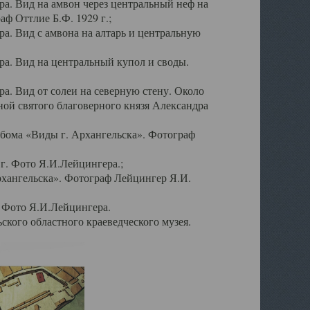
а. Вид на амвон через центральный неф на
аф Оттлие Б.Ф. 1929 г.;
. Вид с амвона на алтарь и центральную
а. Вид на центральный купол и своды.
. Вид от солеи на северную стену. Около
ой святого благоверного князя Александра
бома «Виды г. Архангельска». Фотограф
г. Фото Я.И.Лейцингера.;
рхангельска». Фотограф Лейцингер Я.И.
. Фото Я.И.Лейцингера.
кого областного краеведческого музея.