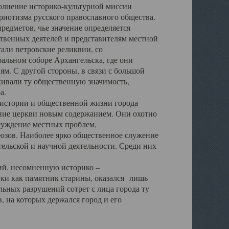
полнение историко-культурной миссии
триотизма русского православного общества.
редметов, чье значение определяется
твенных деятелей и представителям местной
тали петровские реликвии, со
альном соборе Архангельска, где они
м. С другой стороны, в связи с большой
кивали ту общественную значимость,
а.
тории и общественной жизни города
ение церкви новым содержанием. Они охотно
бсуждение местных проблем,
юзов. Наиболее ярко общественное служение
ельской и научной деятельности. Среди них
й, несомненную историко –
ауки как памятник старины, оказался лишь
ьных разрушений сотрет с лица города ту
 на которых держался город и его