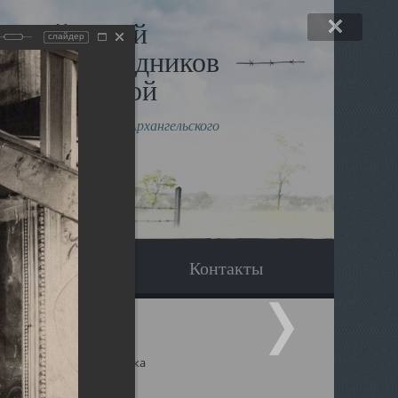
льный музей
слайдер
в и исповедников
рхангельской
влению митрополита Архангельского
горского Даниила
Вопрос-ответ
Контакты
ицкий собор Архангельска