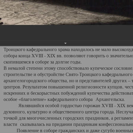
заслуженно выделяя из многочисленных культовых построек 
иконостас украшенный колоннами ионического стиля, с един
царскими вратами, изящным фронтоном и множеством резных,
собой поистине художественную ценность. В совокупности же
шитьем, многочисленными предметами церковной утвари интер
неповторимый красочный ансамбль декоративного убранства с
поражающий воображение своих посетителей. В соборной ризн
Троицкого кафедрального храма находилось не мало высокох
собора конца XVIII - XIX вв. позволяют говорить о значител
скопившемся в соборе за долгие годы.
В немалой степени этому способствовало купеческое сословие
строительстве и обустройстве Свято-Троицкого кафедрального 
архангелогородского общества, но и представителей других –
центров. Результатом повышенной религиозности купцов, чес
искренних и бескорыстных побуждений купечества действовать 
особое «благолепие» кафедрального собора Архангельска.
Являвшийся особой гордостью горожан XVIII - XIX века
духовного, культурно и общественного центра города. Неслуч
точкой для многочисленных городских праздников, а регламен
власти сказывалась на придании праздникам конфессионально
Появление в соборе гражданских и даже сугубо военных 