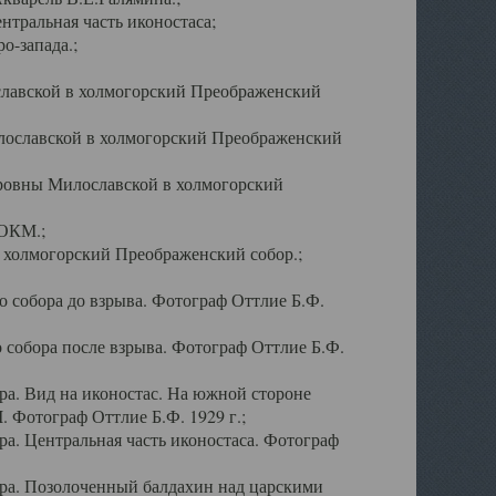
тральная часть иконостаса;
о-запада.;
славской в холмогорский Преображенский
лославской в холмогорский Преображенский
оровны Милославской в холмогорский
АОКМ.;
в холмогорский Преображенский собор.;
 собора до взрыва. Фотограф Оттлие Б.Ф.
 собора после взрыва. Фотограф Оттлие Б.Ф.
а. Вид на иконостас. На южной стороне
. Фотограф Оттлие Б.Ф. 1929 г.;
а. Центральная часть иконостаса. Фотограф
ра. Позолоченный балдахин над царскими