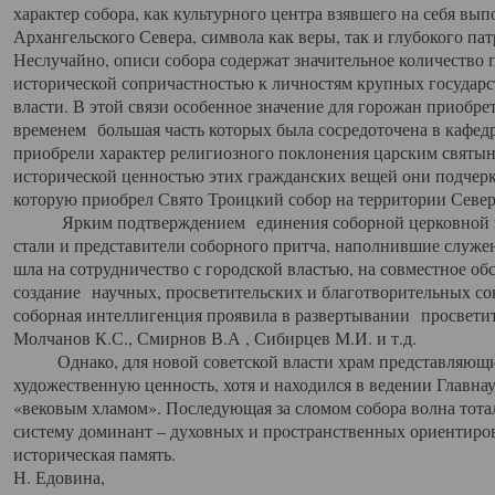
характер собора, как культурного центра взявшего на себя вы
Архангельского Севера, символа как веры, так и глубокого па
Неслучайно, описи собора содержат значительное количество п
исторической сопричастностью к личностям крупных государс
власти. В этой связи особенное значение для горожан приобре
временем большая часть которых была сосредоточена в кафедр
приобрели характер религиозного поклонения царским святыня
исторической ценностью этих гражданских вещей они подчер
которую приобрел Свято Троицкий собор на территории Север
Ярким подтверждением единения соборной церковной ис
стали и представители соборного притча, наполнившие служ
шла на сотрудничество с городской властью, на совместное о
создание научных, просветительских и благотворительных со
соборная интеллигенция проявила в развертывании просветит
Молчанов К.С., Смирнов В.А , Сибирцев М.И. и т.д.
Однако, для новой советской власти храм представляющи
художественную ценность, хотя и находился в ведении Главн
«вековым хламом». Последующая за сломом собора волна тотал
систему доминант – духовных и пространственных ориентиров,
историческая память.
Н. Едовина,