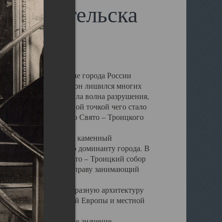
 Архангельска
 чем другие губернские города России
 в результате которых он лишился многих
у Архангельску ударила волна разрушения,
 20 –х годов. Отправной точкой чего стало
нсамбля кафедрального Свято – Троицкого
а, величественный каменный
ю и градостроительную доминанту города. В
оть до разрушения Свято – Троицкий собор
ний Архангельска, по праву занимающий
ртине Архангельска.
 себе яркую и своеобразную архитектуру
ниями России, Западной Европы и местной
вали его кафедральное значение,