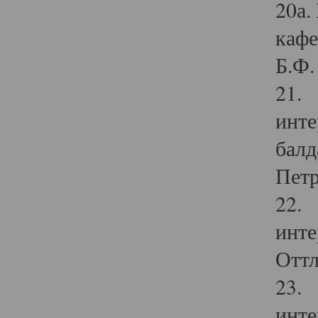
20а.
кафе
Б.Ф. 
21. 
инте
балд
Петр
22. 
инте
Оттл
23. 
инте