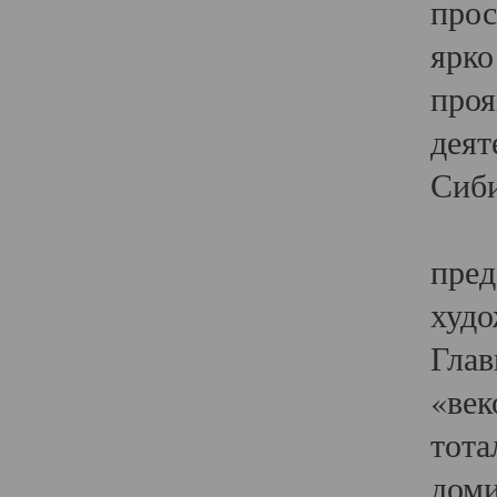
прос
ярко
проя
деят
Сиби
Одн
пред
худо
Глав
«век
тота
доми