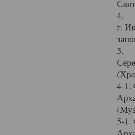
Свят
4. И
г. И
запо
5. И
Сере
(Хра
4-1.
Арха
(Муз
5-1.
Арха