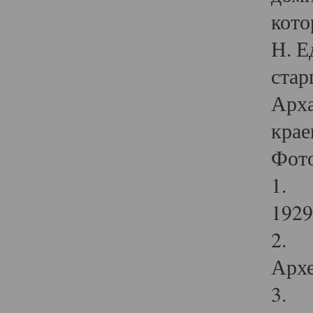
кото
Н. Е
стар
Арха
крае
Фот
1. С
1929 
2. Р
Архе
3. Ф