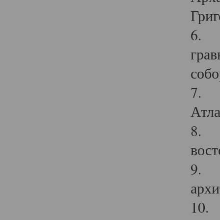
Григ
6. П
грав
собо
7. Г
Атла
8. С
вост
9. С
архи
10. 