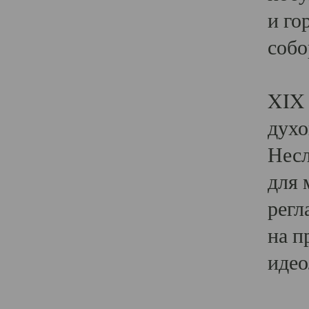
и го
собо
Явл
XIX 
духо
Несл
для 
регл
на п
идео
Поя