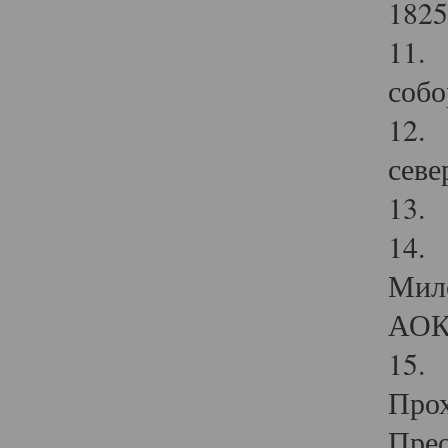
1825
11.
собо
12. 
севе
13.
14. 
Мило
АОК
15. 
Прох
Прео