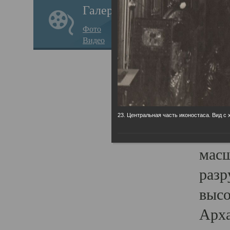
Галерея
годо
Фото
прав
Видео
кафе
Воз
Арха
Трои
23. Центральная часть иконостаса. Вид с 
град
масш
разр
высо
Арха