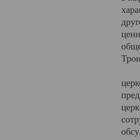
хара
друг
ценн
обще
Трои
Ярк
церк
пред
церк
сотр
обсу