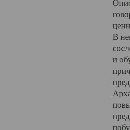
Опис
гово
ценн
В не
сосл
и об
прич
пред
Арха
повы
пред
побу