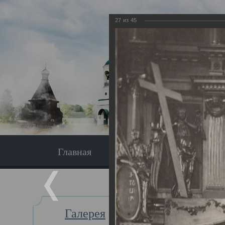
27
из
45
Главная
Экскурсия
Главная
Галерея