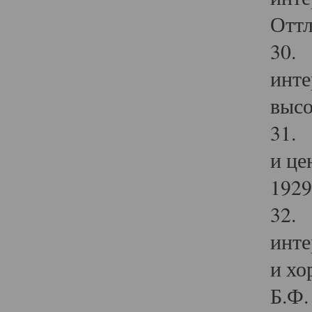
Оттл
30. 
инте
высо
31. 
и це
1929 
32. 
инте
и хо
Б.Ф. 