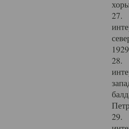
хоры
27. 
инте
севе
1929 
28. 
инте
запа
балд
Петр
29. 
инте