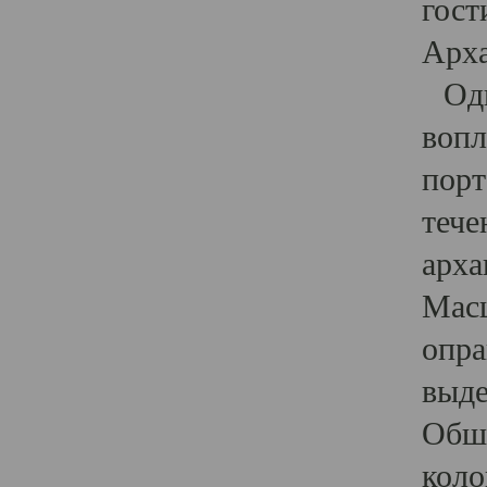
гост
Арха
Один
вопл
порт
тече
арха
Масш
опра
выде
Обши
коло