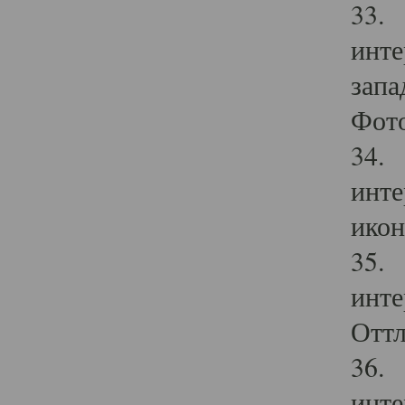
33. 
инте
запа
Фото
34. 
инте
икон
35. 
инте
Оттл
36. 
инте