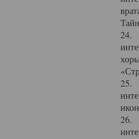
врат
Тайн
24. 
инте
хоры
«Стр
25. 
инте
икон
26. 
инте