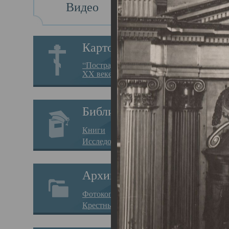
Видео
Св
Картотека
Свя
“Пострадавшие за веру в
XX веке на Севере”
23.12.
Сего
Библиотека
мере
Книги
целе
Исследования
резу
Архив
памя
Фотокопии дел
Арха
Крестные ходы
борь