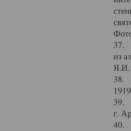
стен
свят
Фото
37. 
из а
Я.И. 
38. 
1919
39. 
г. А
40. 