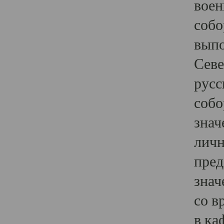
воен
собо
выпо
Севе
русс
собо
знач
личн
пред
знач
со в
в ка