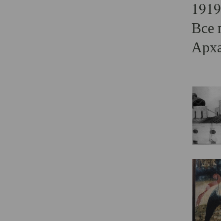
1919
Все 
Арха