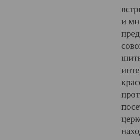
встр
и мн
пред
сово
шить
инте
крас
прот
посе
церк
нахо