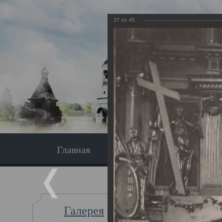
27
из
45
Главная
Экскурсия
Главная
Галерея