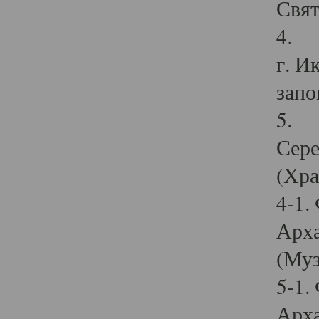
Свят
4. И
г. И
запо
5. И
Сере
(Хра
4-1.
Арха
(Муз
5-1.
Арха