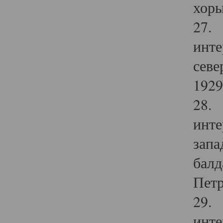
хоры
27. 
инте
севе
1929 
28. 
инте
запа
балд
Петр
29. 
инте