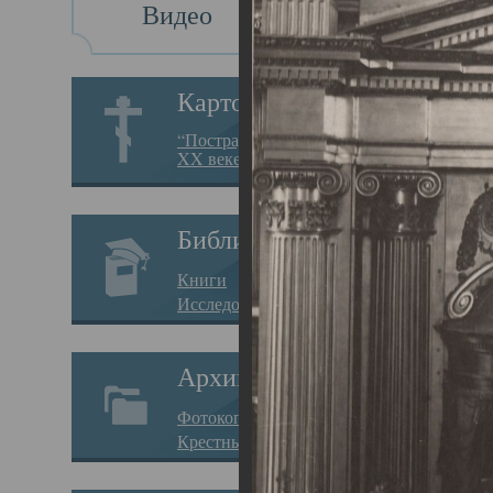
Видео
Св
Картотека
Свя
“Пострадавшие за веру в
XX веке на Севере”
23.12.
Сего
Библиотека
мере
Книги
целе
Исследования
резу
Архив
памя
Фотокопии дел
Арха
Крестные ходы
борь