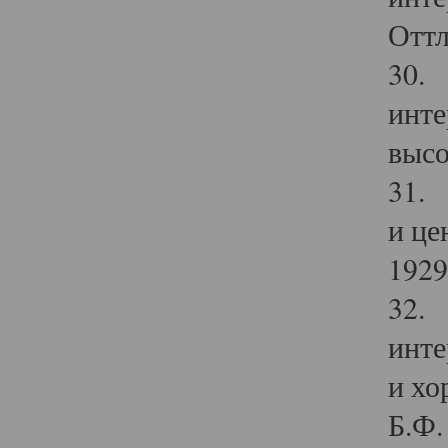
Оттл
30. 
инте
высо
31. 
и це
1929 
32. 
инте
и хо
Б.Ф. 