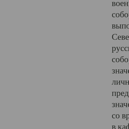
воен
собо
выпо
Севе
русс
собо
знач
личн
пред
знач
со в
в ка