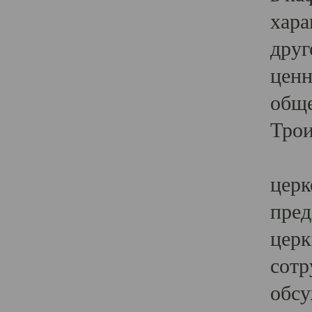
хара
друг
ценн
обще
Трои
Ярк
церк
пред
церк
сотр
обсу