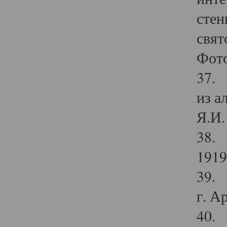
стен
свят
Фото
37. 
из а
Я.И. 
38. 
1919
39. 
г. А
40. 