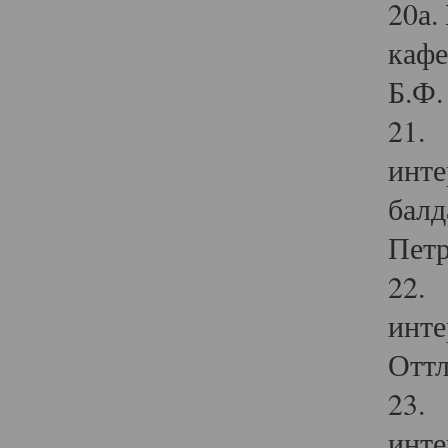
20а.
кафе
Б.Ф. 
21. 
инте
балд
Петр
22. 
инте
Оттл
23. 
инте