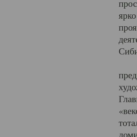
прос
ярко
проя
деят
Сиби
Одн
пред
худо
Глав
«век
тота
доми