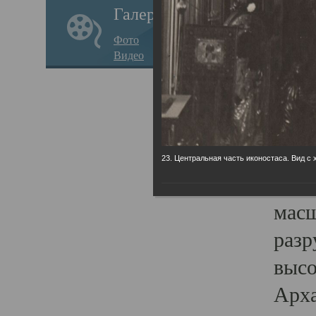
Галерея
годо
Фото
прав
Видео
кафе
Воз
Арха
Трои
23. Центральная часть иконостаса. Вид с 
град
масш
разр
высо
Арха