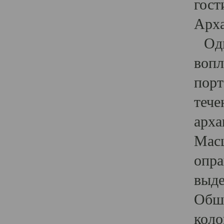
гост
Арха
Один
вопл
порт
тече
арха
Масш
опра
выде
Обши
коло