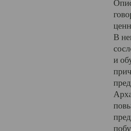
Опис
гово
ценн
В не
сосл
и об
прич
пред
Арха
повы
пред
побу