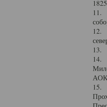
1825
11.
собо
12. 
севе
13.
14. 
Мило
АОК
15. 
Прох
Прео