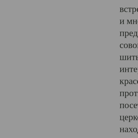
встр
и мн
пред
сово
шить
инте
крас
прот
посе
церк
нахо