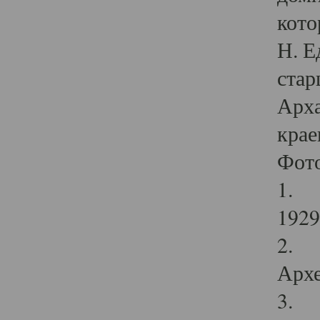
кото
Н. Е
стар
Арха
крае
Фот
1. С
1929 
2. Р
Архе
3. Ф