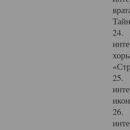
врат
Тайн
24. 
инте
хоры
«Стр
25. 
инте
икон
26. 
инте