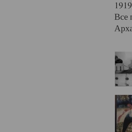
1919
Все 
Арха