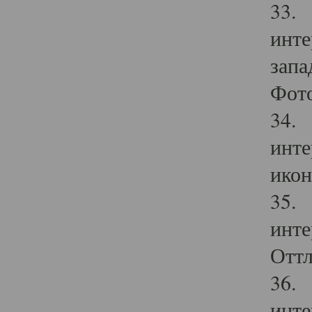
33. 
инте
запа
Фото
34. 
инте
икон
35. 
инте
Оттл
36. 
инте