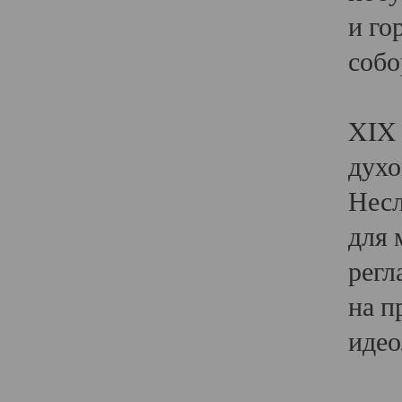
и го
собо
Явл
XIX 
духо
Несл
для 
регл
на п
идео
Поя