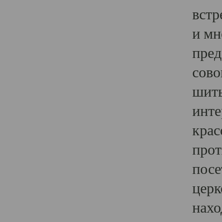
встр
и мн
пред
сово
шить
инте
крас
прот
посе
церк
нахо