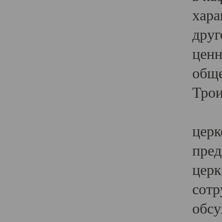
хара
друг
ценн
обще
Трои
Ярк
церк
пред
церк
сотр
обсу