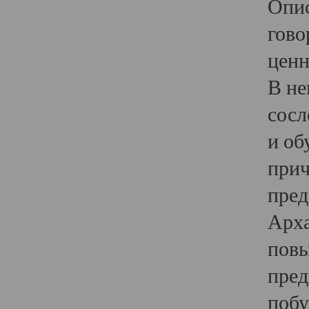
Опис
гово
ценн
В не
сосл
и об
прич
пред
Арха
повы
пред
побу