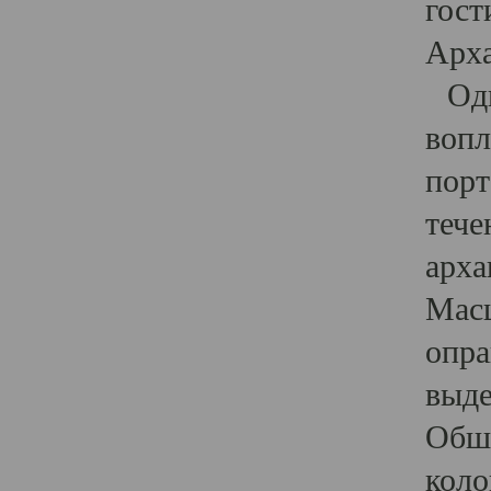
гост
Арха
Один
вопл
порт
тече
арха
Масш
опра
выде
Обши
коло