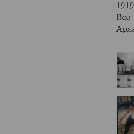
1919
Все 
Арха