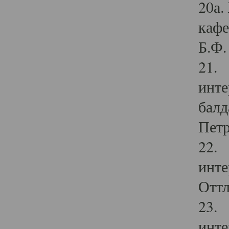
20а.
кафе
Б.Ф. 
21. 
инте
балд
Петр
22. 
инте
Оттл
23. 
инте