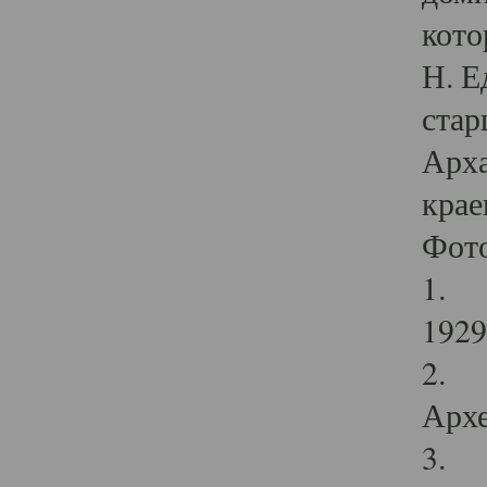
кото
Н. Е
стар
Арха
крае
Фот
1. С
1929 
2. Р
Архе
3. Ф