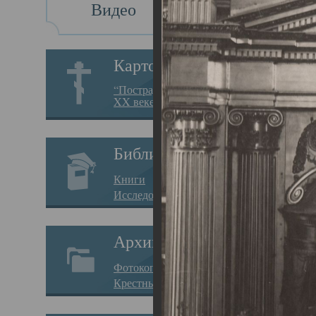
Видео
Св
Картотека
Свя
“Пострадавшие за веру в
XX веке на Севере”
23.12.
Сего
Библиотека
мере
Книги
целе
Исследования
резу
Архив
памя
Фотокопии дел
Арха
Крестные ходы
борь