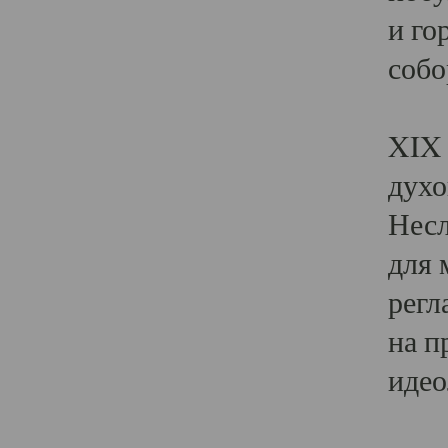
и го
собо
Явл
XIX 
духо
Несл
для 
регл
на п
идео
Поя