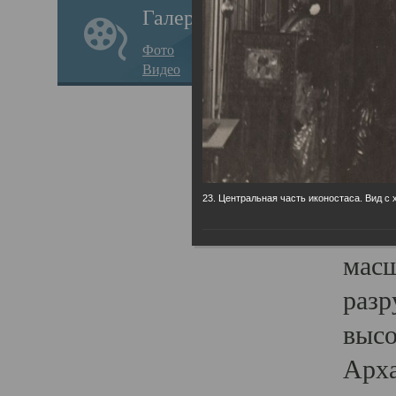
Галерея
годо
Фото
прав
Видео
кафе
Воз
Арха
Трои
23. Центральная часть иконостаса. Вид с 
град
масш
разр
высо
Арха