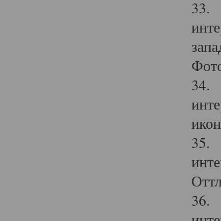
33. 
инте
запа
Фото
34. 
инте
икон
35. 
инте
Оттл
36. 
инте