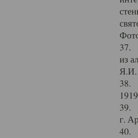
стен
свят
Фото
37. 
из а
Я.И. 
38. 
1919
39. 
г. А
40. 