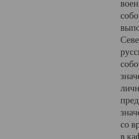
воен
собо
выпо
Севе
русс
собо
знач
личн
пред
знач
со в
в ка