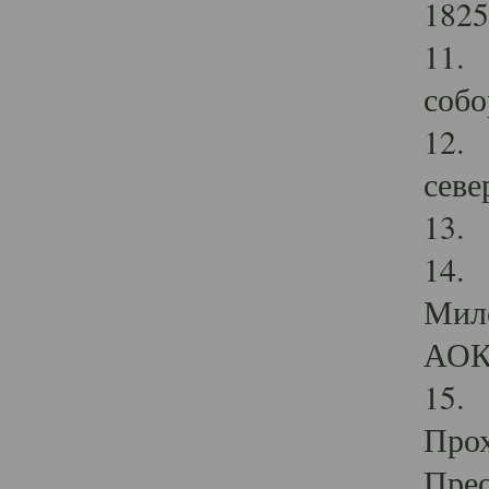
1825
11.
собо
12. 
севе
13.
14. 
Мило
АОК
15. 
Прох
Прео