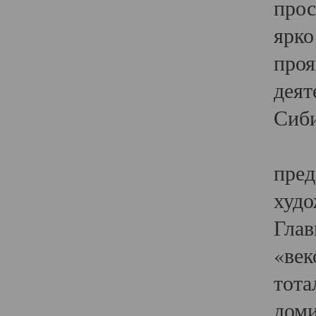
прос
ярко
проя
деят
Сиби
Одн
пред
худо
Глав
«век
тота
доми