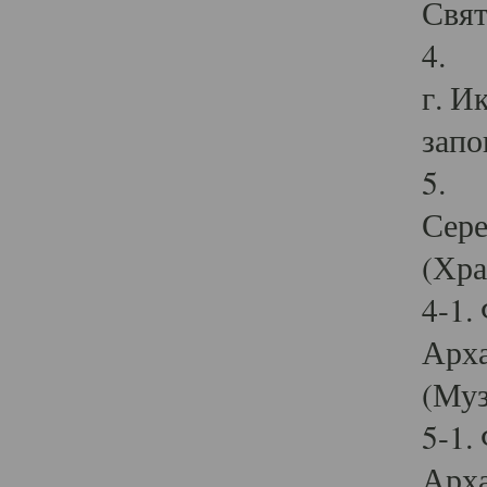
Свят
4. И
г. И
запо
5. И
Сере
(Хра
4-1.
Арха
(Муз
5-1.
Арха