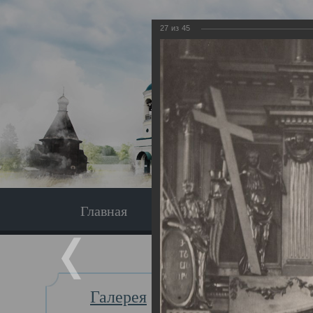
27
из
45
Главная
Экскурсия
Главная
Галерея