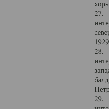
хоры
27. 
инте
севе
1929 
28. 
инте
запа
балд
Петр
29. 
инте