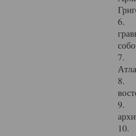
Григ
6. П
грав
собо
7. Г
Атла
8. С
вост
9. С
архи
10. 