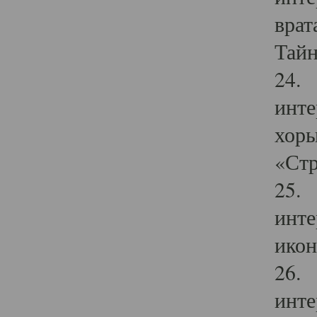
врат
Тайн
24. 
инте
хоры
«Стр
25. 
инте
икон
26. 
инте