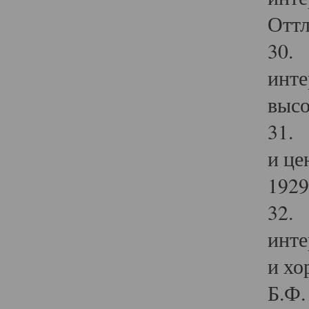
Оттл
30. 
инте
высо
31. 
и це
1929 
32. 
инте
и хо
Б.Ф. 