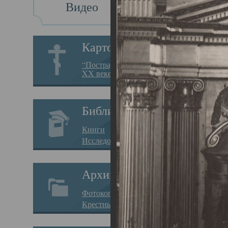
Видео
Св
Картотека
Свя
“Пострадавшие за веру в
XX веке на Севере”
23.12.
Сего
Библиотека
мере
Книги
целе
Исследования
резу
Архив
памя
Фотокопии дел
Арха
Крестные ходы
борь