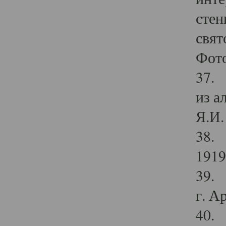
стен
свят
Фото
37. 
из а
Я.И. 
38. 
1919
39. 
г. А
40. 