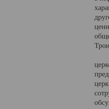
хара
друг
ценн
обще
Трои
Ярк
церк
пред
церк
сотр
обсу