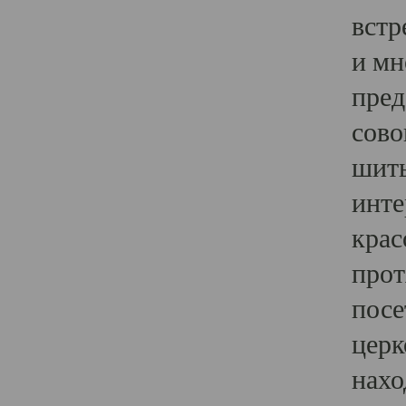
встр
и мн
пред
сово
шить
инте
крас
прот
посе
церк
нахо