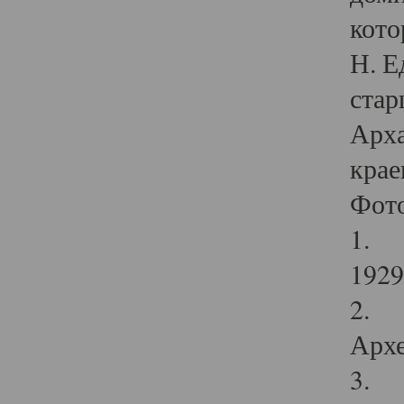
кото
Н. Е
стар
Арха
крае
Фот
1. С
1929 
2. Р
Архе
3. Ф