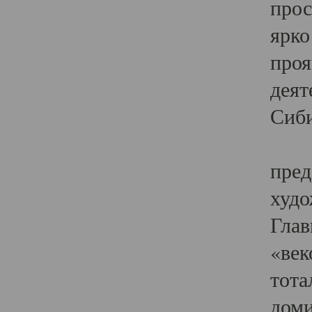
прос
ярко
проя
деят
Сиби
Одн
пред
худо
Глав
«век
тота
доми