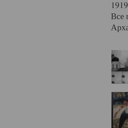
1919
Все 
Арха