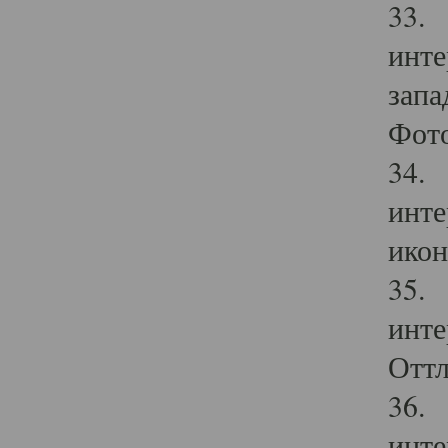
33. 
инте
запа
Фото
34. 
инте
икон
35. 
инте
Оттл
36. 
инте