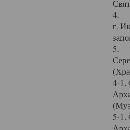
Свят
4. И
г. И
запо
5. И
Сере
(Хра
4-1.
Арха
(Муз
5-1.
Арха