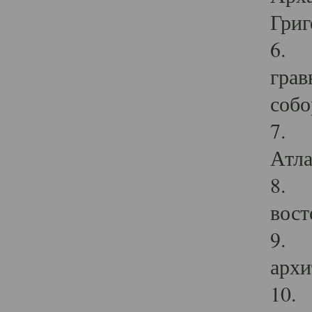
Григ
6. П
грав
собо
7. Г
Атла
8. С
вост
9. С
архи
10. 