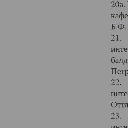
20а.
кафе
Б.Ф. 
21. 
инте
балд
Петр
22. 
инте
Оттл
23. 
инте