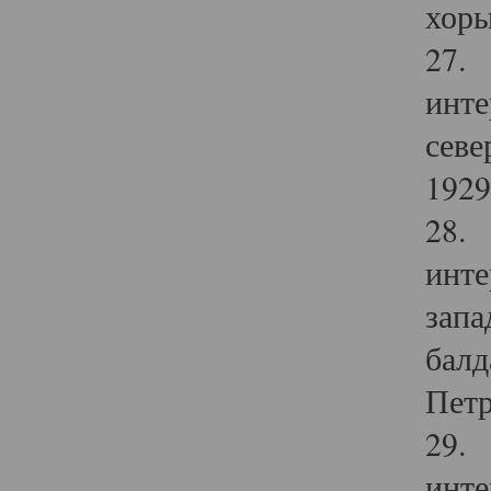
хоры
27. 
инте
севе
1929 
28. 
инте
запа
балд
Петр
29. 
инте