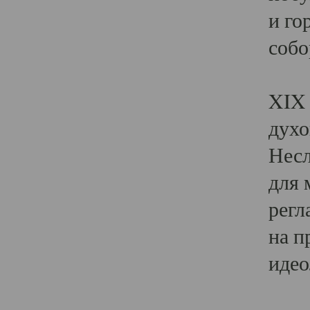
и го
собо
Явл
XIX 
духо
Несл
для 
регл
на п
идео
Поя