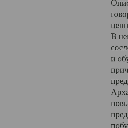
Опис
гово
ценн
В не
сосл
и об
прич
пред
Арха
повы
пред
побу