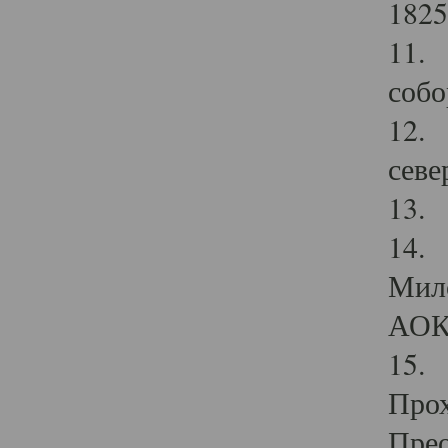
1825
11.
собо
12. 
севе
13.
14. 
Мило
АОК
15. 
Прох
Прео