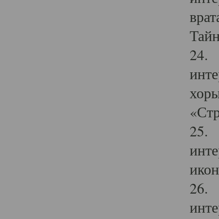
врат
Тайн
24. 
инте
хоры
«Стр
25. 
инте
икон
26. 
инте