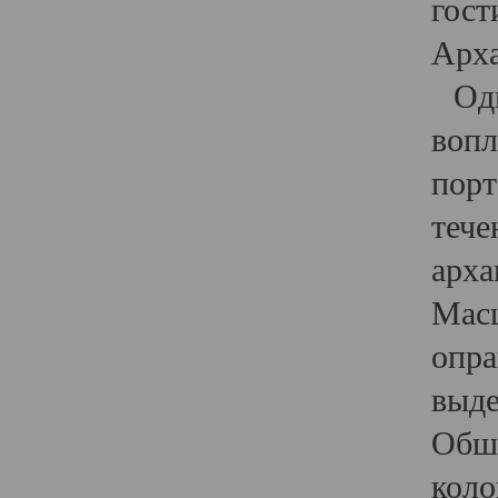
гост
Арха
Один
вопл
порт
тече
арха
Масш
опра
выде
Обши
коло