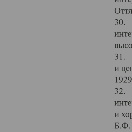
Оттл
30. 
инте
высо
31. 
и це
1929 
32. 
инте
и хо
Б.Ф. 