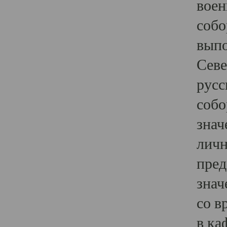
воен
собо
выпо
Севе
русс
собо
знач
личн
пред
знач
со в
в ка