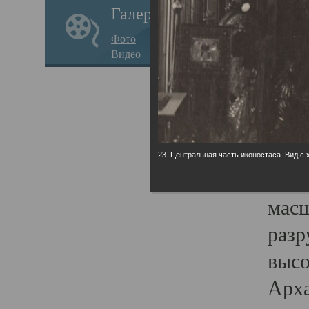
Галерея
годо
Фото
прав
Видео
кафе
Воз
Арха
Трои
23. Центральная часть иконостаса. Вид с 
град
масш
разр
высо
Арха