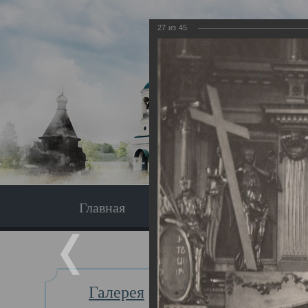
27
из
45
Главная
Экскурсия
Главная
Галерея