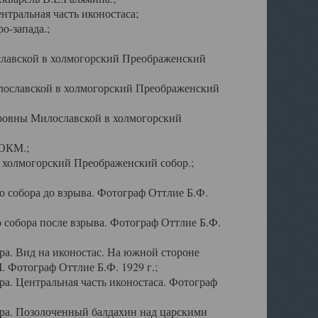
тральная часть иконостаса;
о-запада.;
славской в холмогорский Преображенский
лославской в холмогорский Преображенский
оровны Милославской в холмогорский
АОКМ.;
в холмогорский Преображенский собор.;
 собора до взрыва. Фотограф Оттлие Б.Ф.
 собора после взрыва. Фотограф Оттлие Б.Ф.
а. Вид на иконостас. На южной стороне
. Фотограф Оттлие Б.Ф. 1929 г.;
а. Центральная часть иконостаса. Фотограф
ра. Позолоченный балдахин над царскими