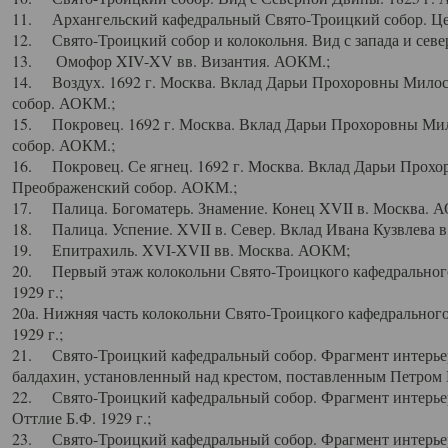
11. Архангельский кафедральный Свято-Троицкий собор. Цен
12. Свято-Троицкий собор и колокольня. Вид с запада и север
13. Омофор XIV-XV вв. Византия. АОКМ.;
14. Воздух. 1692 г. Москва. Вклад Дарьи Прохоровны Мило
собор. АОКМ.;
15. Покровец. 1692 г. Москва. Вклад Дарьи Прохоровны Ми
собор. АОКМ.;
16. Покровец. Се ягнец. 1692 г. Москва. Вклад Дарьи Прох
Преображенский собор. АОКМ.;
17. Палица. Богоматерь. Знамение. Конец XVII в. Москва. 
18. Палица. Успение. XVII в. Север. Вклад Ивана Кузвлева 
19. Епитрахиль. XVI-XVII вв. Москва. АОКМ;
20. Первый этаж колокольни Свято-Троицкого кафедрального
1929 г.;
20а. Нижняя часть колокольни Свято-Троицкого кафедрального
1929 г.;
21. Свято-Троицкий кафедральный собор. Фрагмент интерьер
балдахин, установленный над крестом, поставленным Петром I
22. Свято-Троицкий кафедральный собор. Фрагмент интерьер
Оттлие Б.Ф. 1929 г.;
23. Свято-Троицкий кафедральный собор. Фрагмент интерье