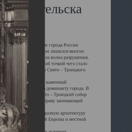
 Архангельска
 чем другие губернские города России
 в результате которых он лишился многих
у Архангельску ударила волна разрушения,
 20 –х годов. Отправной точкой чего стало
нсамбля кафедрального Свято – Троицкого
а, величественный каменный
ю и градостроительную доминанту города. В
оть до разрушения Свято – Троицкий собор
ний Архангельска, по праву занимающий
ртине Архангельска.
 себе яркую и своеобразную архитектуру
ниями России, Западной Европы и местной
вали его кафедральное значение,