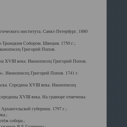
ического института. Санкт-Петербург, 1880
-Троицким Собором. Швеция. 1750 г.;
Иконописец Григорий Попов.
а XVIII века. Иконописец Григорий Попов.
». Иконописец Григорий Попов. 1741 г.
ска. Середина XVIII века. Иконописец
ередины XVIII века. На гравюре отмечены:
Архангельской губернии. 1797 г.;
ка.;
тёж собора.;
кварель В.Е.Галямина.;