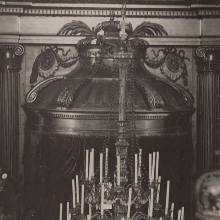
Свято-Троицкий собор
Свято-Троицкий собор Архангельска
23.12.2015
Сегодня мы можем говорить, что Архангельск в большей мере,
пострадал от целенаправленных систематических разрушений,
выдающихся памятников архитектуры. Больше всего по старом
вызванная борьбой с религией, набравшая особую силу в конце
разрушение православного центра архангельской губернии - а
собора Архангельска.
Возникнув в начале XVIII века в центре Архангельск
двухэтажный Троицкий собор, сразу превратился в зрительну
XVIII веке по масштабам ему не было равных на Севере. Впл
оставался самым высоким и значительным из городских строе
второе место, после гостиных дворов, в градостроительной ка
Один из самых больших и светлых соборов России воплотил в
портового города с отраженными в ней архитектурными тече
архангелогородской школы церковного зодчества.
Масштабность, благолепие и богатство собора, вполне оправды