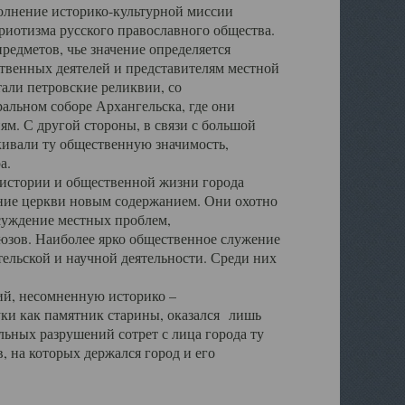
полнение историко-культурной миссии
триотизма русского православного общества.
редметов, чье значение определяется
твенных деятелей и представителям местной
тали петровские реликвии, со
альном соборе Архангельска, где они
м. С другой стороны, в связи с большой
кивали ту общественную значимость,
а.
тории и общественной жизни города
ение церкви новым содержанием. Они охотно
бсуждение местных проблем,
юзов. Наиболее ярко общественное служение
ельской и научной деятельности. Среди них
й, несомненную историко –
ауки как памятник старины, оказался лишь
ьных разрушений сотрет с лица города ту
 на которых держался город и его