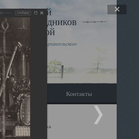
льный музей
слайдер
в и исповедников
рхангельской
влению митрополита Архангельского
горского Даниила
Вопрос-ответ
Контакты
ицкий собор Архангельска