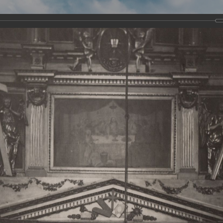
Виртуа
Новомученико
Земли А
Сайт создан по благосло
и Холмо
Наследники
Галерея
Главная
Галерея
Храмы-мученики Архангельска
Свято-Тро