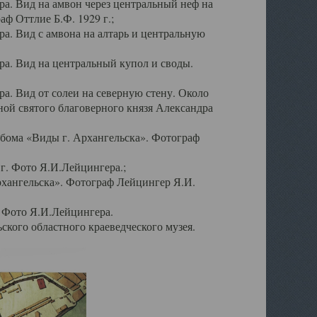
а. Вид на амвон через центральный неф на
аф Оттлие Б.Ф. 1929 г.;
. Вид с амвона на алтарь и центральную
а. Вид на центральный купол и своды.
. Вид от солеи на северную стену. Около
ой святого благоверного князя Александра
бома «Виды г. Архангельска». Фотограф
г. Фото Я.И.Лейцингера.;
рхангельска». Фотограф Лейцингер Я.И.
. Фото Я.И.Лейцингера.
кого областного краеведческого музея.