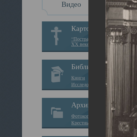
Видео
Картотека
“Пострадавшие за веру в
XX веке на Севере”
Библиотека
Книги
Исследования
Архив
Фотокопии дел
Крестные ходы