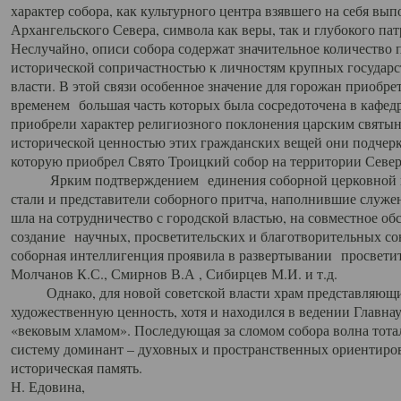
характер собора, как культурного центра взявшего на себя вы
Архангельского Севера, символа как веры, так и глубокого па
Неслучайно, описи собора содержат значительное количество п
исторической сопричастностью к личностям крупных государс
власти. В этой связи особенное значение для горожан приобре
временем большая часть которых была сосредоточена в кафедр
приобрели характер религиозного поклонения царским святыня
исторической ценностью этих гражданских вещей они подчер
которую приобрел Свято Троицкий собор на территории Север
Ярким подтверждением единения соборной церковной ис
стали и представители соборного притча, наполнившие служ
шла на сотрудничество с городской властью, на совместное о
создание научных, просветительских и благотворительных со
соборная интеллигенция проявила в развертывании просветит
Молчанов К.С., Смирнов В.А , Сибирцев М.И. и т.д.
Однако, для новой советской власти храм представляющи
художественную ценность, хотя и находился в ведении Главн
«вековым хламом». Последующая за сломом собора волна тотал
систему доминант – духовных и пространственных ориентиров,
историческая память.
Н. Едовина,