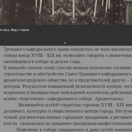
заслуженно выделяя из многочисленных культовых построек 
иконостас украшенный колоннами ионического стиля, с един
царскими вратами, изящным фронтоном и множеством резных,
собой поистине художественную ценность. В совокупности же
шитьем, многочисленными предметами церковной утвари интер
стаса. Вид с хоров.
неповторимый красочный ансамбль декоративного убранства с
поражающий воображение своих посетителей. В соборной ризн
Троицкого кафедрального храма находилось не мало высокох
собора конца XVIII - XIX вв. позволяют говорить о значител
скопившемся в соборе за долгие годы.
В немалой степени этому способствовало купеческое сословие
строительстве и обустройстве Свято-Троицкого кафедрального 
архангелогородского общества, но и представителей других –
центров. Результатом повышенной религиозности купцов, чес
искренних и бескорыстных побуждений купечества действовать 
особое «благолепие» кафедрального собора Архангельска.
Являвшийся особой гордостью горожан XVIII - XIX века
духовного, культурно и общественного центра города. Неслуч
точкой для многочисленных городских праздников, а регламен
власти сказывалась на придании праздникам конфессионально
Появление в соборе гражданских и даже сугубо военных 