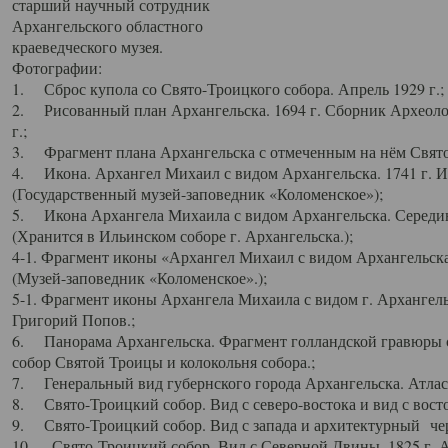
старший научный сотрудник
Архангельского областного
краеведческого музея.
Фотографии:
1. Сброс купола со Свято-Троицкого собора. Апрель 1929 г.;
2. Рисованный план Архангельска. 1694 г. Сборник Археолог
г.;
3. Фрагмент плана Архангельска с отмеченным на нём Свято
4. Икона. Архангел Михаил с видом Архангельска. 1741 г. 
(Государственный музей-заповедник «Коломенское»);
5. Икона Архангела Михаила с видом Архангельска. Середин
(Хранится в Ильинском соборе г. Архангельска.);
4-1. Фрагмент иконы «Архангел Михаил с видом Архангельска
(Музей-заповедник «Коломенское».);
5-1. Фрагмент иконы Архангела Михаила с видом г. Архангель
Григорий Попов.;
6. Панорама Архангельска. Фрагмент голландской гравюры с
собор Святой Троицы и колокольня собора.;
7. Генеральный вид губернского города Архангельска. Атлас 
8. Свято-Троицкий собор. Вид с северо-востока и вид с восто
9. Свято-Троицкий собор. Вид с запада и архитектурный чер
10. Свято-Троицкий собор. Вид с Северной Двины. 1825 г. А