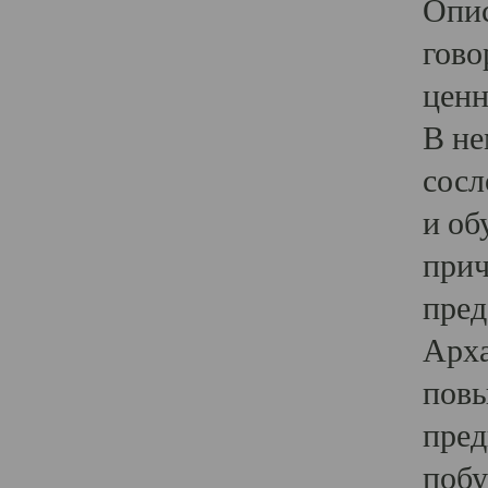
Опис
гово
ценн
В не
сосл
и об
прич
пред
Арха
повы
пред
побу