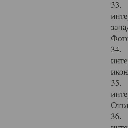
33. 
инте
запа
Фото
34. 
инте
икон
35. 
инте
Оттл
36. 
инте