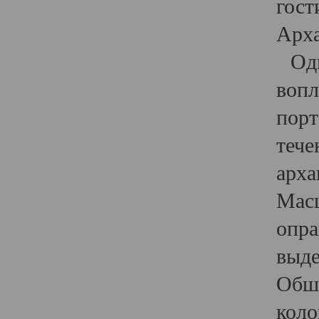
гост
Арха
Один
вопл
порт
тече
арха
Масш
опра
выде
Обши
коло