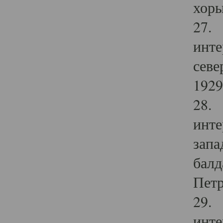
хоры
27. 
инте
севе
1929 
28. 
инте
запа
балд
Петр
29. 
инте