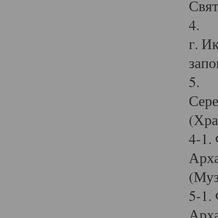
Свят
4. И
г. И
запо
5. И
Сере
(Хра
4-1.
Арха
(Муз
5-1.
Арха