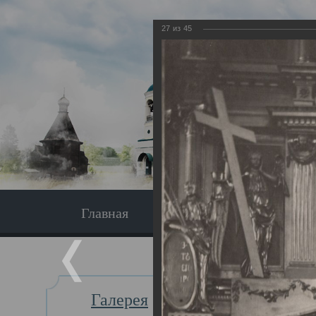
27
из
45
Главная
Экскурсия
Главная
Галерея