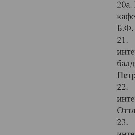
20а.
кафе
Б.Ф. 
21. 
инте
балд
Петр
22. 
инте
Оттл
23. 
инте