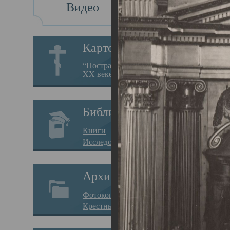
Видео
Св
Картотека
Свя
“Пострадавшие за веру в
XX веке на Севере”
23.12.
Сего
Библиотека
мере
Книги
целе
Исследования
резу
Архив
памя
Фотокопии дел
Арха
Крестные ходы
борь