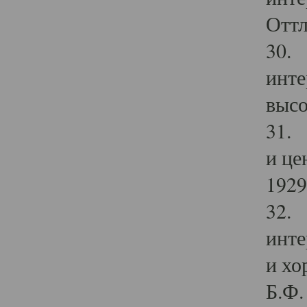
Оттл
30. 
инте
высо
31. 
и це
1929 
32. 
инте
и хо
Б.Ф. 