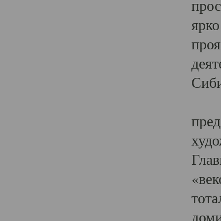
прос
ярко
проя
деят
Сиби
Одн
пред
худо
Глав
«век
тота
доми