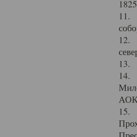
1825
11.
собо
12. 
севе
13.
14. 
Мило
АОК
15. 
Прох
Прео