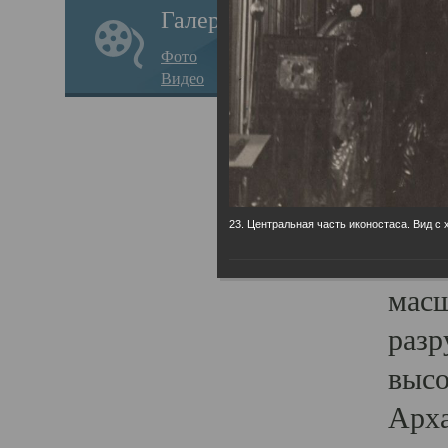
Галерея
годо
Фото
прав
Видео
кафе
Воз
Арха
Трои
23. Центральная часть иконостаса. Вид с 
град
масш
разр
высо
Арха