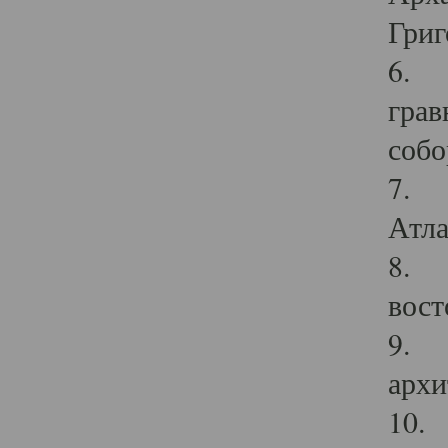
Григ
6. П
грав
собо
7. Г
Атла
8. С
вост
9. С
архи
10. 