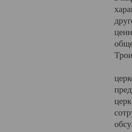
хара
друг
ценн
обще
Трои
Ярк
церк
пред
церк
сотр
обсу