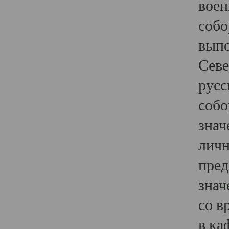
воен
собо
выпо
Севе
русс
собо
знач
личн
пред
знач
со в
в ка