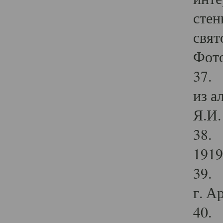
стен
свят
Фото
37. 
из а
Я.И. 
38. 
1919
39. 
г. А
40. 