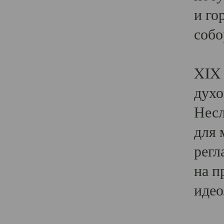
и го
собо
Явл
XIX 
духо
Несл
для 
регл
на п
идео
Поя