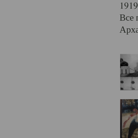
1919
Все 
Арха