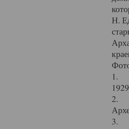
кото
Н. Е
стар
Арха
крае
Фот
1. С
1929 
2. Р
Архе
3. Ф