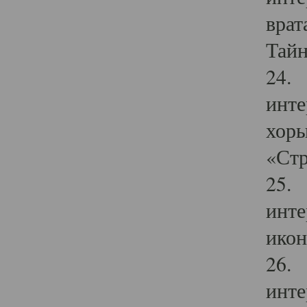
врат
Тайн
24. 
инте
хоры
«Стр
25. 
инте
икон
26. 
инте