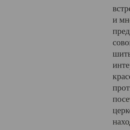
встр
и мн
пред
сово
шить
инте
крас
прот
посе
церк
нахо