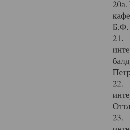
20а.
кафе
Б.Ф. 
21. 
инте
балд
Петр
22. 
инте
Оттл
23. 
инте