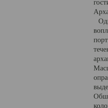
гост
Арха
Один
вопл
порт
тече
арха
Масш
опра
выде
Обши
коло