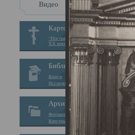
Видео
Св
Картотека
Свя
“Пострадавшие за веру в
XX веке на Севере”
23.12.
Сего
Библиотека
мере
Книги
целе
Исследования
резу
Архив
памя
Фотокопии дел
Арха
Крестные ходы
борь