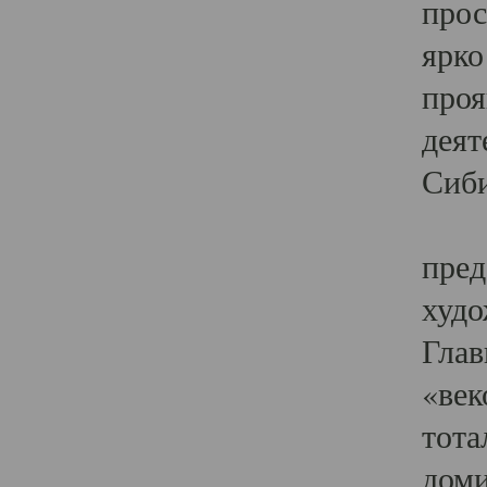
прос
ярко
проя
деят
Сиби
Одн
пред
худо
Глав
«век
тота
доми