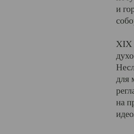
и го
собо
Явл
XIX 
духо
Несл
для 
регл
на п
идео
Поя