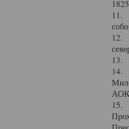
1825
11.
собо
12. 
севе
13.
14. 
Мило
АОК
15. 
Прох
Прео