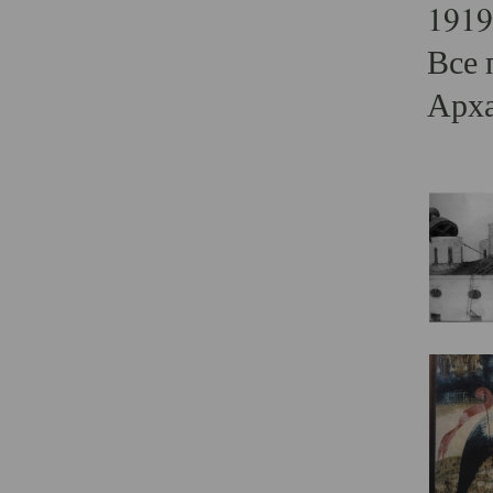
1919
Все 
Арха