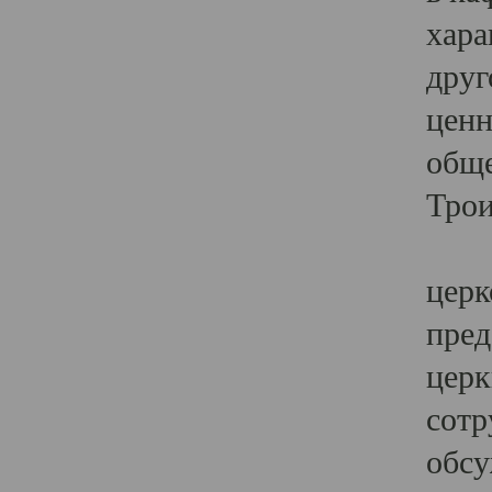
хара
друг
ценн
обще
Трои
Ярк
церк
пред
церк
сотр
обсу