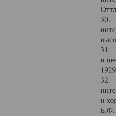
Оттл
30. 
инте
высо
31. 
и це
1929 
32. 
инте
и хо
Б.Ф. 