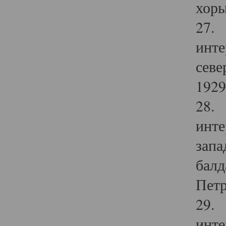
хоры
27. 
инте
севе
1929 
28. 
инте
запа
балд
Петр
29. 
инте