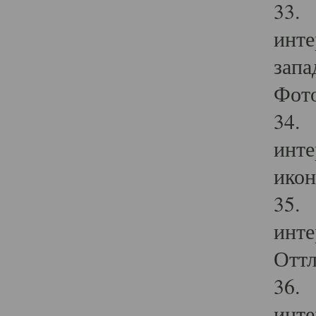
33. 
инте
запа
Фото
34. 
инте
икон
35. 
инте
Оттл
36. 
инте