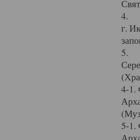
Свят
4. И
г. И
запо
5. И
Сере
(Хра
4-1.
Арха
(Муз
5-1.
Арха