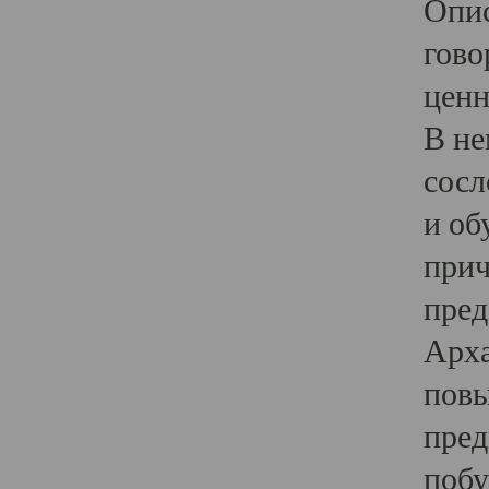
Опис
гово
ценн
В не
сосл
и об
прич
пред
Арха
повы
пред
побу