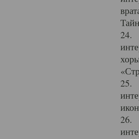
врат
Тайн
24. 
инте
хоры
«Стр
25. 
инте
икон
26. 
инте