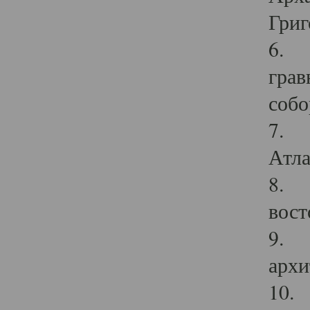
Григ
6. П
грав
собо
7. Г
Атла
8. С
вост
9. С
архи
10. 