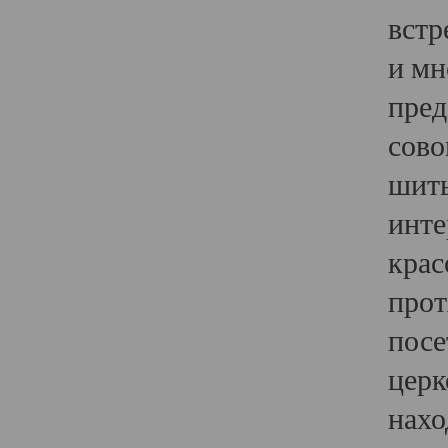
встр
и мн
пред
сово
шить
инте
крас
прот
посе
церк
нахо