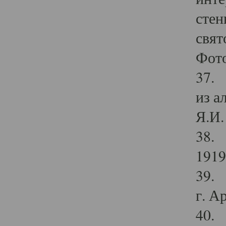
стен
свят
Фото
37. 
из а
Я.И. 
38. 
1919
39. 
г. А
40. 