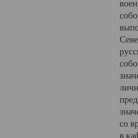
воен
собо
выпо
Севе
русс
собо
знач
личн
пред
знач
со в
в ка