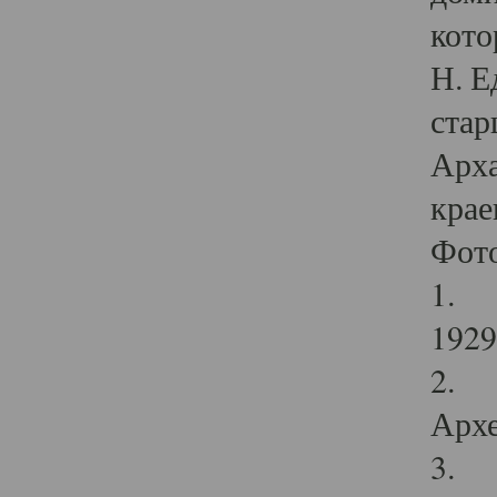
кото
Н. Е
стар
Арха
крае
Фот
1. С
1929 
2. Р
Архе
3. Ф