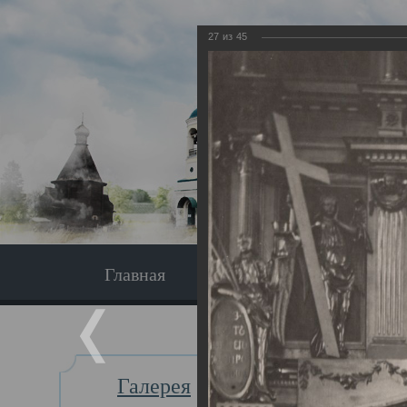
27
из
45
Главная
Экскурсия
Главная
Галерея