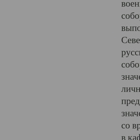
воен
собо
выпо
Севе
русс
собо
знач
личн
пред
знач
со в
в ка