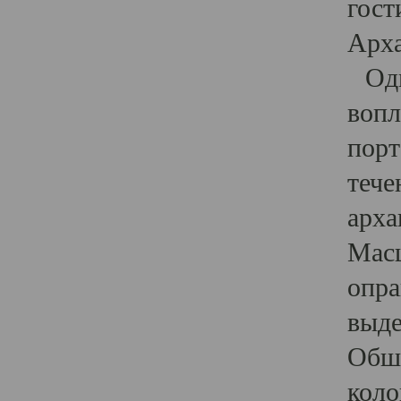
гост
Арха
Один
вопл
порт
тече
арха
Масш
опра
выде
Обши
коло