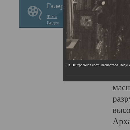
Галерея
годо
Фото
прав
Видео
кафе
Воз
Арха
Трои
23. Центральная часть иконостаса. Вид с 
град
масш
разр
высо
Арха