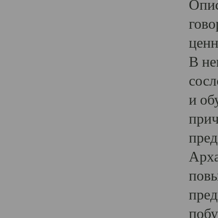
Опис
гово
ценн
В не
сосл
и об
прич
пред
Арха
повы
пред
побу