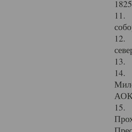
1825
11.
собо
12. 
севе
13.
14. 
Мило
АОК
15. 
Прох
Прео