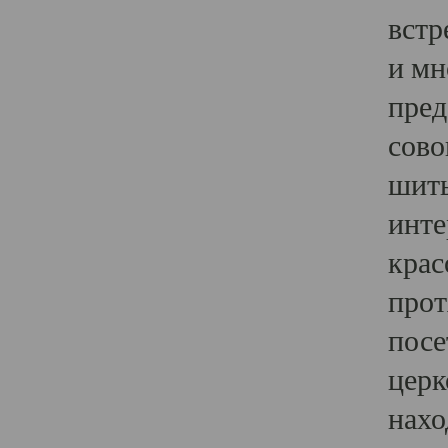
встр
и мн
пред
сово
шить
инте
крас
прот
посе
церк
нахо