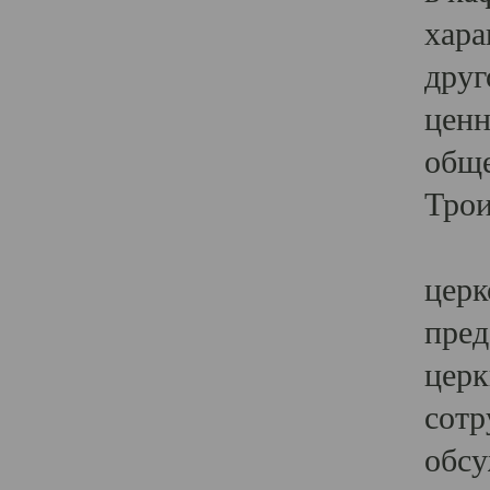
хара
друг
ценн
обще
Трои
Ярк
церк
пред
церк
сотр
обсу