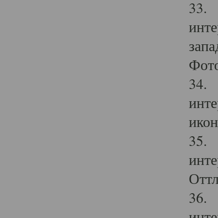
33. 
инте
запа
Фото
34. 
инте
икон
35. 
инте
Оттл
36. 
инте