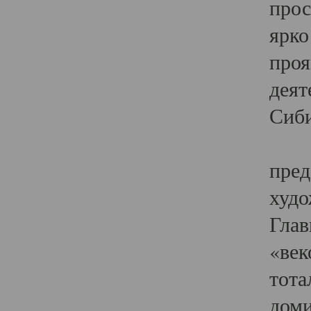
прос
ярко
проя
деят
Сиби
Одн
пред
худо
Глав
«век
тота
доми