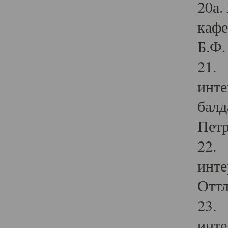
20а.
кафе
Б.Ф. 
21. 
инте
балд
Петр
22. 
инте
Оттл
23. 
инте