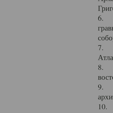
Григ
6. П
грав
собо
7. Г
Атла
8. С
вост
9. С
архи
10. 