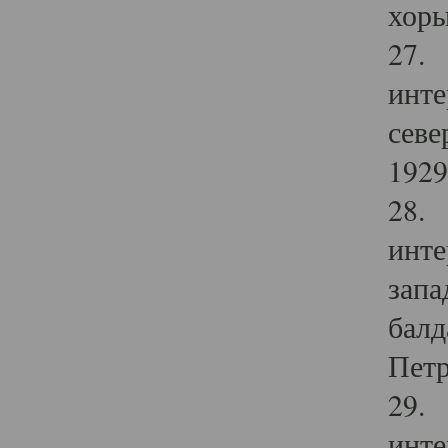
хоры
27. 
инте
севе
1929 
28. 
инте
запа
балд
Петр
29. 
инте