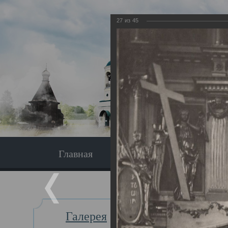
27
из
45
Главная
Экскурсия
Главная
Галерея