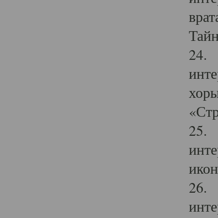
врат
Тайн
24. 
инте
хоры
«Стр
25. 
инте
икон
26. 
инте