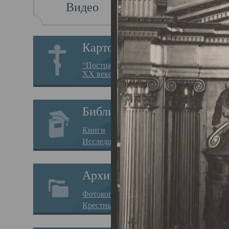
Видео
Св
Картотека
Свя
“Пострадавшие за веру в
XX веке на Севере”
23.12.
Сего
Библиотека
мере
Книги
целе
Исследования
резу
Архив
памя
Фотокопии дел
Арха
Крестные ходы
борь