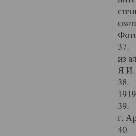
стен
свят
Фото
37. 
из а
Я.И. 
38. 
1919
39. 
г. А
40. 