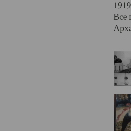
1919
Все 
Арха