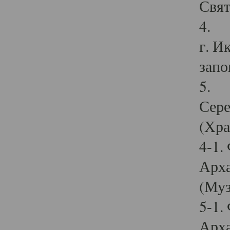
Свят
4. И
г. И
запо
5. И
Сере
(Хра
4-1.
Арха
(Муз
5-1.
Арха