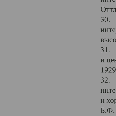
Оттл
30. 
инте
высо
31. 
и це
1929 
32. 
инте
и хо
Б.Ф. 