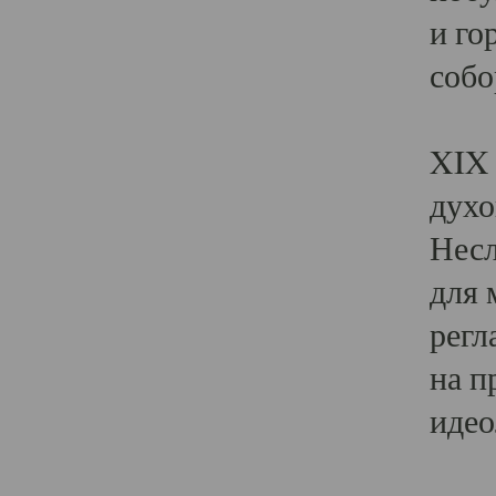
и го
собо
Явл
XIX 
духо
Несл
для 
регл
на п
идео
Поя