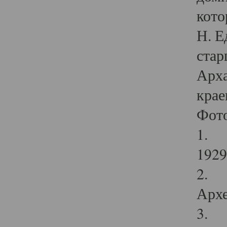
кото
Н. Е
стар
Арха
крае
Фот
1. С
1929 
2. Р
Архе
3. Ф