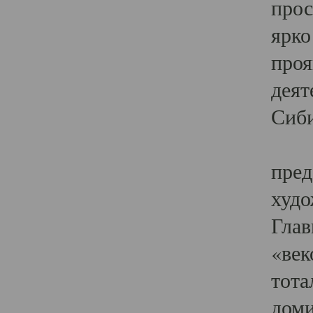
прос
ярко
проя
деят
Сиби
Одн
пред
худо
Глав
«век
тота
доми