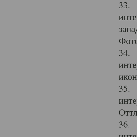
33. 
инте
запа
Фото
34. 
инте
икон
35. 
инте
Оттл
36. 
инте