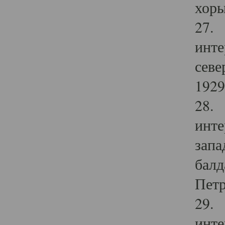
хоры
27. 
инте
севе
1929 
28. 
инте
запа
балд
Петр
29. 
инте