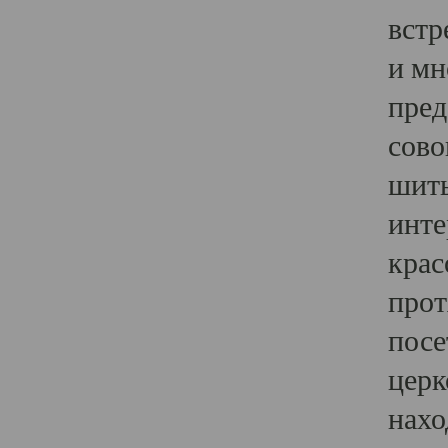
встр
и мн
пред
сово
шить
инте
крас
прот
посе
церк
нахо