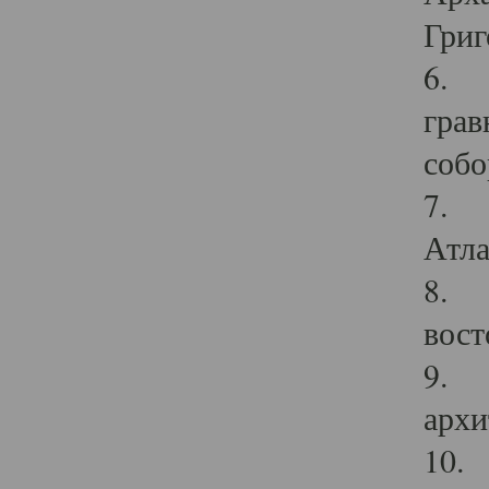
Григ
6. П
грав
собо
7. Г
Атла
8. С
вост
9. С
архи
10. 