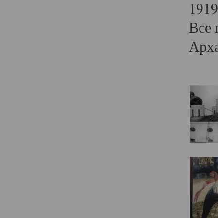
1919
Все 
Арха