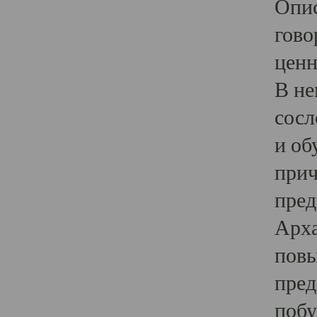
Опис
гово
ценн
В не
сосл
и об
прич
пред
Арха
повы
пред
побу