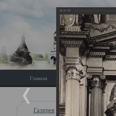
26
из
45
Главная
Экскурсия
Главная
Галерея