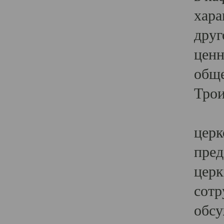
хара
друг
ценн
обще
Трои
Ярк
церк
пред
церк
сотр
обсу