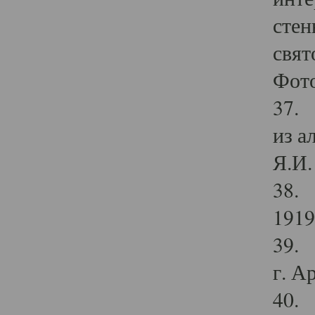
стен
свят
Фото
37. 
из а
Я.И. 
38. 
1919
39. 
г. А
40. 