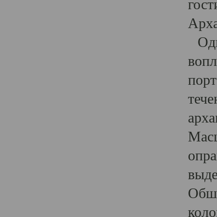
гост
Арха
Один
вопл
порт
тече
арха
Масш
опра
выде
Обши
коло