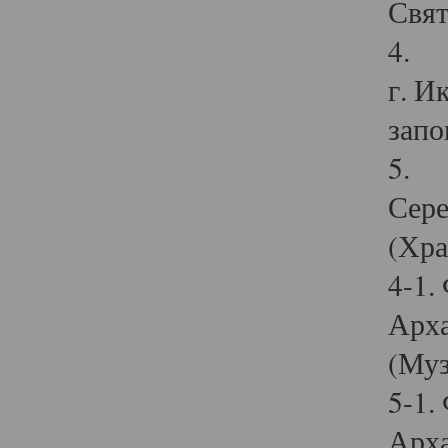
Свят
4. И
г. И
запо
5. И
Сере
(Хра
4-1.
Арха
(Муз
5-1.
Арха