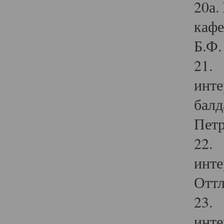
20а.
кафе
Б.Ф. 
21. 
инте
балд
Петр
22. 
инте
Оттл
23. 
инте