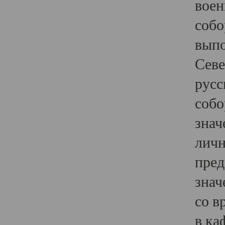
воен
собо
выпо
Севе
русс
собо
знач
личн
пред
знач
со в
в ка