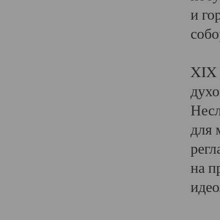
и го
собо
Явл
XIX 
духо
Несл
для 
регл
на п
идео
Поя