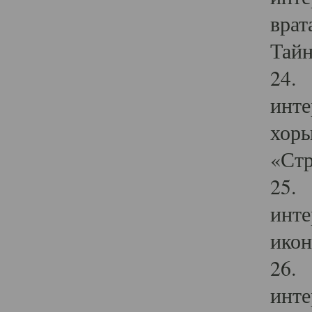
врат
Тайн
24. 
инте
хоры
«Стр
25. 
инте
икон
26. 
инте