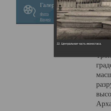
Галерея
годо
Фото
прав
Видео
кафе
Воз
Арха
22. Центральная часть иконостаса.
Трои
град
масш
разр
высо
Арха