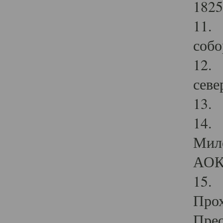
1825
11.
собо
12. 
севе
13.
14. 
Мило
АОК
15. 
Прох
Прео