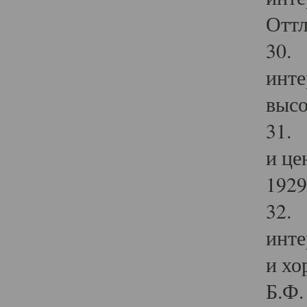
Оттл
30. 
инте
высо
31. 
и це
1929 
32. 
инте
и хо
Б.Ф. 