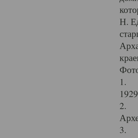
кото
Н. Е
стар
Арха
крае
Фот
1. С
1929 
2. Р
Архе
3. Ф