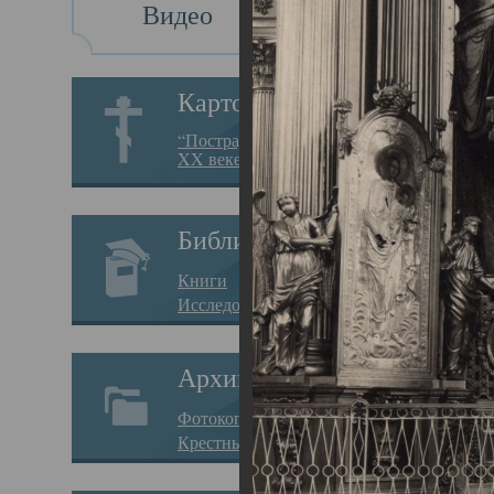
Видео
Св
Картотека
Свя
“Пострадавшие за веру в
XX веке на Севере”
23.12.
Сего
Библиотека
мере
Книги
целе
Исследования
резу
Архив
памя
Фотокопии дел
Арха
Крестные ходы
борь