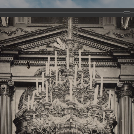
Виртуа
Новомученико
Земли А
Сайт создан по благосло
и Холмо
Наследники
Галерея
Главная
Галерея
Храмы-мученики Архангельска
Свято-Тро