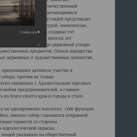
города. Обширный и величественный
ственными нигде не встречающимися
 символических инкрустаций представлял
 с живописью, скульптурой, иконописью,
ьер Троицкого храма создавал тот
Слайд-шоу:
обора, на протяжении многих лет
ице, библиотеке, среди церковной утвари
удожественных предметов. Описи имущества
ьных церковных и художественных ценностях,
, принимавшее активное участие в
собора, причем не только
 тесно связанных с Архангельском торговых
толюбия предпринимателей, а главное
во благо своего края и города и стало
 он одновременно воплотил себе функции
айно, именно собор становился отправной
тация торжеств со стороны
-идеологической окраски.
вещей указывало на общественный