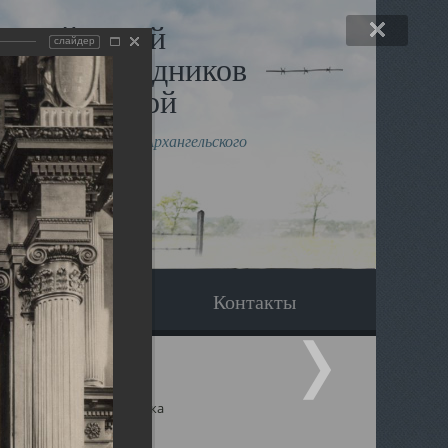
льный музей
слайдер
в и исповедников
рхангельской
влению митрополита Архангельского
горского Даниила
Вопрос-ответ
Контакты
ицкий собор Архангельска