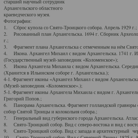
старший научный сотрудник
Архангельского областного
краеведческого музея.
Фотографии:
1. Сброс купола со Свято-Троицкого собора. Апрель 1929 г.;
2. Рисованный план Архангельска. 1694 г. Сборник Археолог
г.;
3. Фрагмент плана Архангельска с отмеченным на нём Свято
4. Икона. Архангел Михаил с видом Архангельска. 1741 г. 
(Государственный музей-заповедник «Коломенское»);
5. Икона Архангела Михаила с видом Архангельска. Середин
(Хранится в Ильинском соборе г. Архангельска.);
4-1. Фрагмент иконы «Архангел Михаил с видом Архангельска
(Музей-заповедник «Коломенское».);
5-1. Фрагмент иконы Архангела Михаила с видом г. Архангель
Григорий Попов.;
6. Панорама Архангельска. Фрагмент голландской гравюры с
собор Святой Троицы и колокольня собора.;
7. Генеральный вид губернского города Архангельска. Атлас 
8. Свято-Троицкий собор. Вид с северо-востока и вид с восто
9. Свято-Троицкий собор. Вид с запада и архитектурный чер
10. Свято-Троицкий собор. Вид с Северной Двины. 1825 г. А