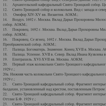
11. Архангельский кафедральный Свято-Троицкий собор. Цен
12. Свято-Троицкий собор и колокольня. Вид с запада и север
13. Омофор XIV-XV вв. Византия. АОКМ.;
14. Воздух. 1692 г. Москва. Вклад Дарьи Прохоровны Мило
собор. АОКМ.;
15. Покровец. 1692 г. Москва. Вклад Дарьи Прохоровны Ми
собор. АОКМ.;
16. Покровец. Се ягнец. 1692 г. Москва. Вклад Дарьи Прох
Преображенский собор. АОКМ.;
17. Палица. Богоматерь. Знамение. Конец XVII в. Москва. 
18. Палица. Успение. XVII в. Север. Вклад Ивана Кузвлева 
19. Епитрахиль. XVI-XVII вв. Москва. АОКМ;
20. Первый этаж колокольни Свято-Троицкого кафедрального
1929 г.;
20а. Нижняя часть колокольни Свято-Троицкого кафедрального
1929 г.;
21. Свято-Троицкий кафедральный собор. Фрагмент интерьер
балдахин, установленный над крестом, поставленным Петром I
22. Свято-Троицкий кафедральный собор. Фрагмент интерьер
Оттлие Б.Ф. 1929 г.;
23. Свято-Троицкий кафедральный собор. Фрагмент интерье