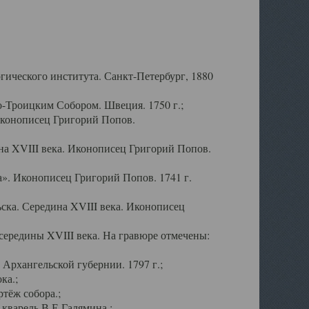
ического института. Санкт-Петербург, 1880
-Троицким Собором. Швеция. 1750 г.;
Иконописец Григорий Попов.
а XVIII века. Иконописец Григорий Попов.
». Иконописец Григорий Попов. 1741 г.
ска. Середина XVIII века. Иконописец
ередины XVIII века. На гравюре отмечены:
Архангельской губернии. 1797 г.;
ка.;
тёж собора.;
кварель В.Е.Галямина.;