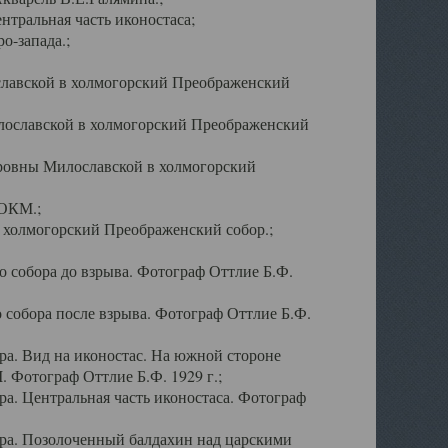
тральная часть иконостаса;
о-запада.;
славской в холмогорский Преображенский
лославской в холмогорский Преображенский
оровны Милославской в холмогорский
АОКМ.;
в холмогорский Преображенский собор.;
 собора до взрыва. Фотограф Оттлие Б.Ф.
 собора после взрыва. Фотограф Оттлие Б.Ф.
а. Вид на иконостас. На южной стороне
. Фотограф Оттлие Б.Ф. 1929 г.;
а. Центральная часть иконостаса. Фотограф
ра. Позолоченный балдахин над царскими