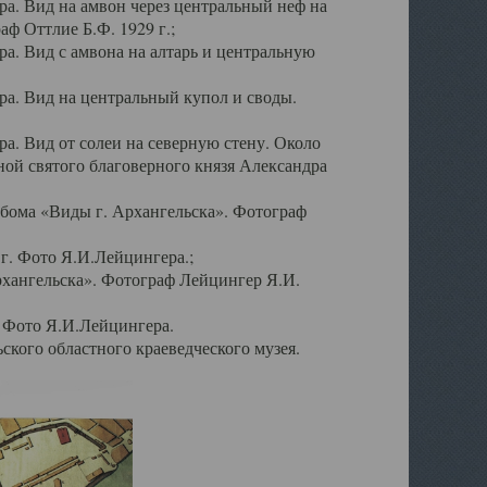
а. Вид на амвон через центральный неф на
аф Оттлие Б.Ф. 1929 г.;
. Вид с амвона на алтарь и центральную
а. Вид на центральный купол и своды.
. Вид от солеи на северную стену. Около
ой святого благоверного князя Александра
бома «Виды г. Архангельска». Фотограф
г. Фото Я.И.Лейцингера.;
рхангельска». Фотограф Лейцингер Я.И.
. Фото Я.И.Лейцингера.
кого областного краеведческого музея.