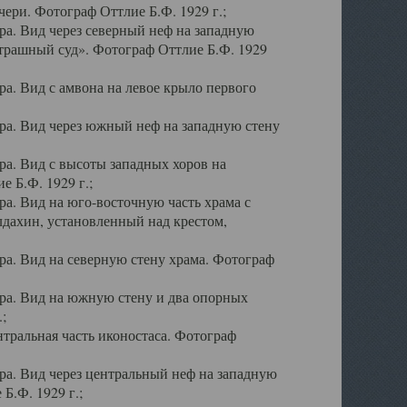
ери. Фотограф Оттлие Б.Ф. 1929 г.;
а. Вид через северный неф на западную
трашный суд». Фотограф Оттлие Б.Ф. 1929
. Вид с амвона на левое крыло первого
а. Вид через южный неф на западную стену
а. Вид с высоты западных хоров на
 Б.Ф. 1929 г.;
а. Вид на юго-восточную часть храма с
дахин, установленный над крестом,
а. Вид на северную стену храма. Фотограф
ра. Вид на южную стену и два опорных
;
тральная часть иконостаса. Фотограф
а. Вид через центральный неф на западную
Б.Ф. 1929 г.;