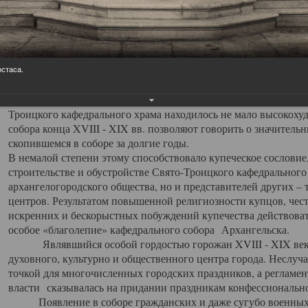
заслуженно выделяя из многочисленных культовых построек 
иконостас украшенный колоннами ионического стиля, с един
царскими вратами, изящным фронтоном и множеством резных,
собой поистине художественную ценность. В совокупности же
шитьем, многочисленными предметами церковной утвари интер
остаса.
неповторимый красочный ансамбль декоративного убранства с
поражающий воображение своих посетителей. В соборной ризн
Троицкого кафедрального храма находилось не мало высокох
собора конца XVIII - XIX вв. позволяют говорить о значител
скопившемся в соборе за долгие годы.
В немалой степени этому способствовало купеческое сословие
строительстве и обустройстве Свято-Троицкого кафедрального 
архангелогородского общества, но и представителей других –
центров. Результатом повышенной религиозности купцов, чес
искренних и бескорыстных побуждений купечества действовать 
особое «благолепие» кафедрального собора Архангельска.
Являвшийся особой гордостью горожан XVIII - XIX века
духовного, культурно и общественного центра города. Неслуч
точкой для многочисленных городских праздников, а регламен
власти сказывалась на придании праздникам конфессионально
Появление в соборе гражданских и даже сугубо военных 