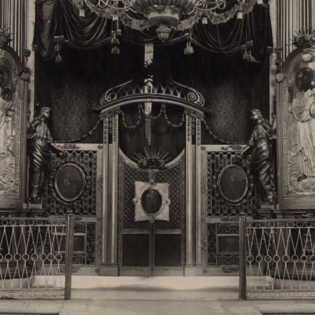
Свято-Троицкий собор
Свято-Троицкий собор Архангельска
23.12.2015
Сегодня мы можем говорить, что Архангельск в большей мере,
пострадал от целенаправленных систематических разрушений,
выдающихся памятников архитектуры. Больше всего по старом
вызванная борьбой с религией, набравшая особую силу в конце
разрушение православного центра архангельской губернии - а
собора Архангельска.
Возникнув в начале XVIII века в центре Архангельск
двухэтажный Троицкий собор, сразу превратился в зрительну
XVIII веке по масштабам ему не было равных на Севере. Впл
оставался самым высоким и значительным из городских строе
второе место, после гостиных дворов, в градостроительной ка
Один из самых больших и светлых соборов России воплотил в
портового города с отраженными в ней архитектурными тече
архангелогородской школы церковного зодчества.
Масштабность, благолепие и богатство собора, вполне оправды