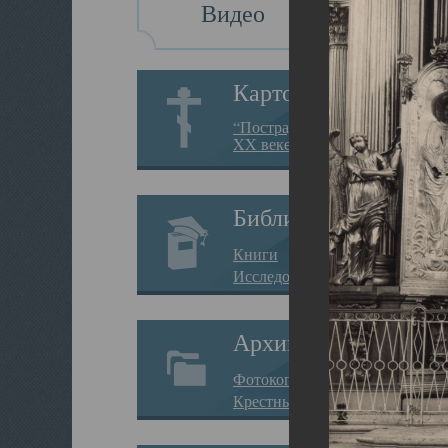
Видео
Картотека
“Пострадавшие за веру в
XX веке на Севере”
Библиотека
Книги
Исследования
Архив
Фотокопии дел
Крестные ходы