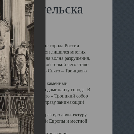
 Архангельска
 чем другие губернские города России
 в результате которых он лишился многих
у Архангельску ударила волна разрушения,
 20 –х годов. Отправной точкой чего стало
нсамбля кафедрального Свято – Троицкого
а, величественный каменный
ю и градостроительную доминанту города. В
оть до разрушения Свято – Троицкий собор
ний Архангельска, по праву занимающий
ртине Архангельска.
 себе яркую и своеобразную архитектуру
ниями России, Западной Европы и местной
вали его кафедральное значение,