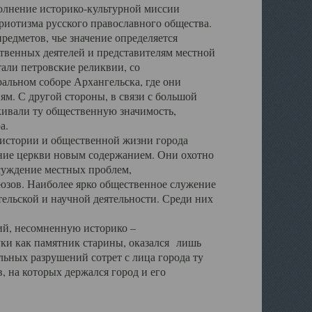
полнение историко-культурной миссии
триотизма русского православного общества.
редметов, чье значение определяется
твенных деятелей и представителям местной
тали петровские реликвии, со
альном соборе Архангельска, где они
м. С другой стороны, в связи с большой
кивали ту общественную значимость,
а.
тории и общественной жизни города
ение церкви новым содержанием. Они охотно
бсуждение местных проблем,
юзов. Наиболее ярко общественное служение
ельской и научной деятельности. Среди них
й, несомненную историко –
ауки как памятник старины, оказался лишь
ьных разрушений сотрет с лица города ту
 на которых держался город и его