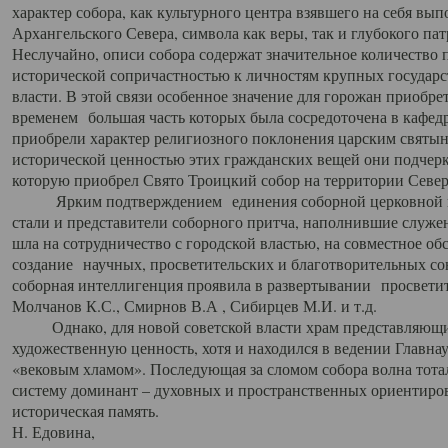
характер собора, как культурного центра взявшего на себя вы
Архангельского Севера, символа как веры, так и глубокого па
Неслучайно, описи собора содержат значительное количество п
исторической сопричастностью к личностям крупных государс
власти. В этой связи особенное значение для горожан приобре
временем большая часть которых была сосредоточена в кафедр
приобрели характер религиозного поклонения царским святыня
исторической ценностью этих гражданских вещей они подчер
которую приобрел Свято Троицкий собор на территории Север
Ярким подтверждением единения соборной церковной ис
стали и представители соборного притча, наполнившие служ
шла на сотрудничество с городской властью, на совместное о
создание научных, просветительских и благотворительных со
соборная интеллигенция проявила в развертывании просветит
Молчанов К.С., Смирнов В.А , Сибирцев М.И. и т.д.
Однако, для новой советской власти храм представляющи
художественную ценность, хотя и находился в ведении Главн
«вековым хламом». Последующая за сломом собора волна тотал
систему доминант – духовных и пространственных ориентиров,
историческая память.
Н. Едовина,