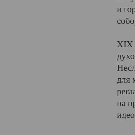
и го
собо
Явл
XIX 
духо
Несл
для 
регл
на п
идео
Поя