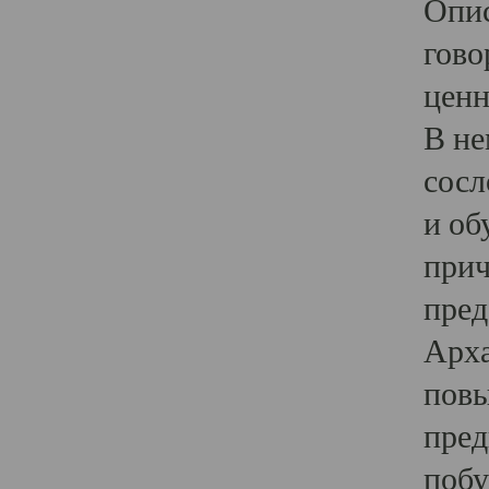
Опис
гово
ценн
В не
сосл
и об
прич
пред
Арха
повы
пред
побу