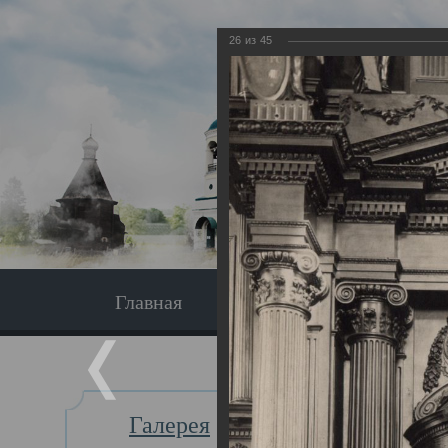
26
из
45
Главная
Экскурсия
Главная
Галерея