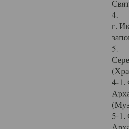
Свят
4. И
г. И
запо
5. И
Сере
(Хра
4-1.
Арха
(Муз
5-1.
Арха