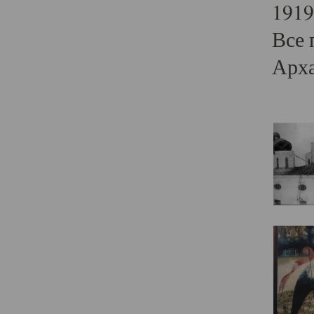
1919
Все 
Арха