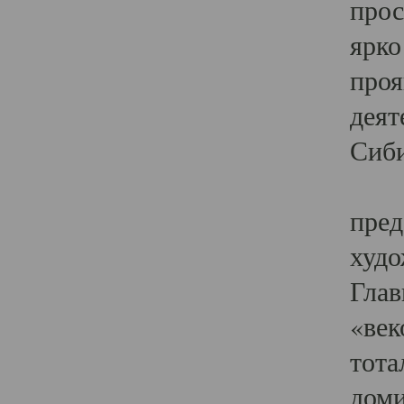
прос
ярко
проя
деят
Сиби
Одн
пред
худо
Глав
«век
тота
доми