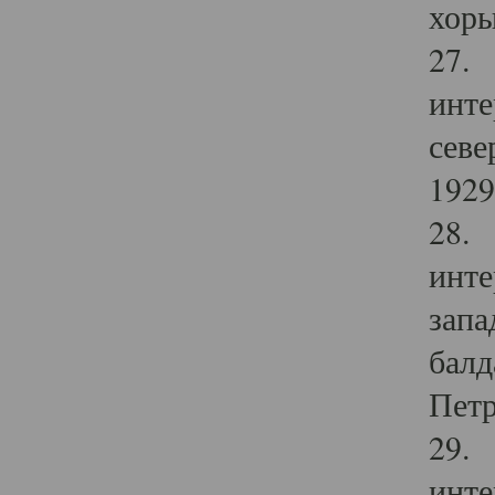
хоры
27. 
инте
севе
1929 
28. 
инте
запа
балд
Петр
29. 
инте