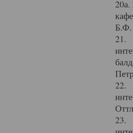
20а.
кафе
Б.Ф. 
21. 
инте
балд
Петр
22. 
инте
Оттл
23. 
инте