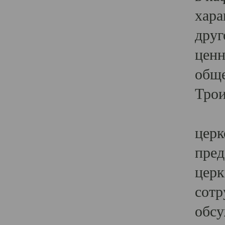
хара
друг
ценн
обще
Трои
Ярк
церк
пред
церк
сотр
обсу