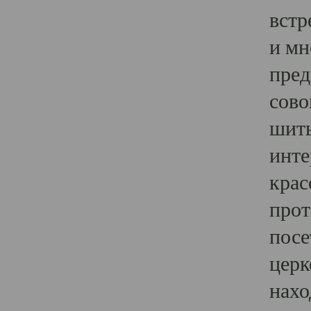
встр
и мн
пред
сово
шить
инте
крас
прот
посе
церк
нахо