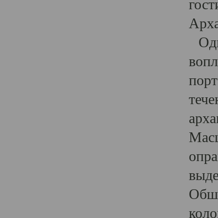
гост
Арха
Один
вопл
порт
тече
арха
Масш
опра
выде
Обши
коло