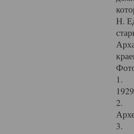
кото
Н. Е
стар
Арха
крае
Фот
1. С
1929 
2. Р
Архе
3. Ф