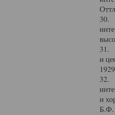
Оттл
30. 
инте
высо
31. 
и це
1929 
32. 
инте
и хо
Б.Ф. 