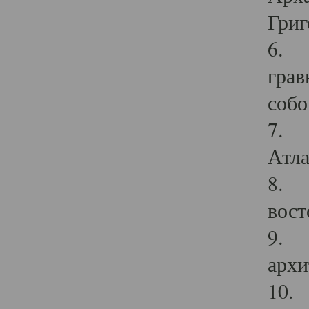
Григ
6. П
грав
собо
7. Г
Атла
8. С
вост
9. С
архи
10. 