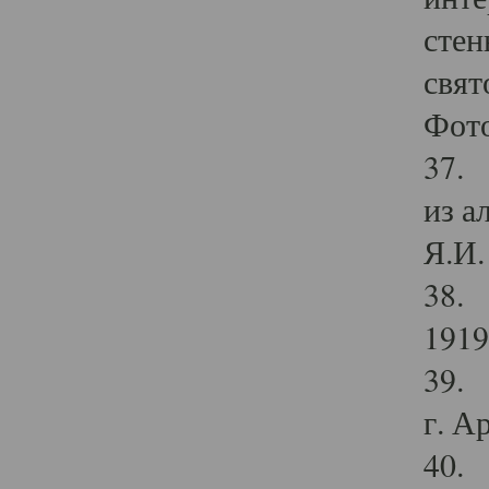
стен
свят
Фото
37. 
из а
Я.И. 
38. 
1919
39. 
г. А
40. 