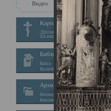
Видео
Св
Картотека
Свя
“Пострадавшие за веру в
XX веке на Севере”
23.12.
Сего
Библиотека
мере
Книги
целе
Исследования
резу
Архив
памя
Фотокопии дел
Арха
Крестные ходы
борь