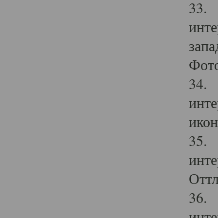
33. 
инте
запа
Фото
34. 
инте
икон
35. 
инте
Оттл
36. 
инте