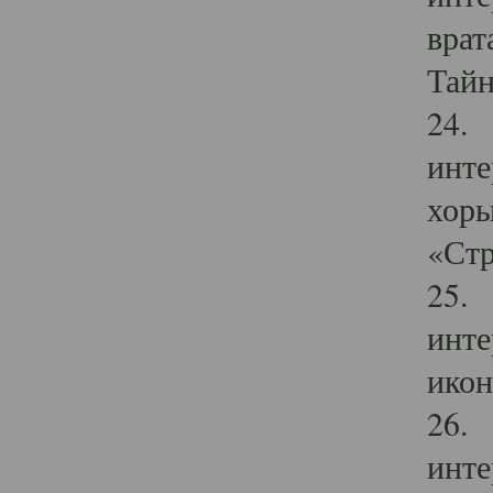
врат
Тайн
24. 
инте
хоры
«Стр
25. 
инте
икон
26. 
инте