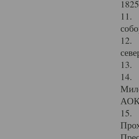
1825
11.
собо
12. 
севе
13.
14. 
Мило
АОК
15. 
Прох
Прео