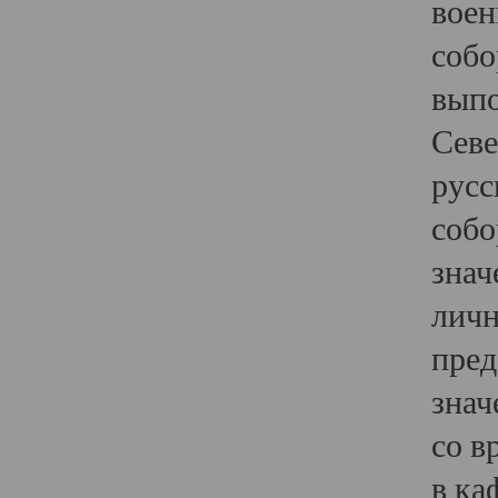
воен
собо
выпо
Севе
русс
собо
знач
личн
пред
знач
со в
в ка