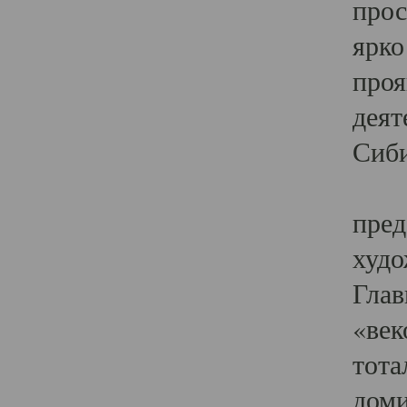
прос
ярко
проя
деят
Сиби
Одн
пред
худо
Глав
«век
тота
доми