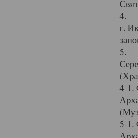
Свят
4. И
г. И
запо
5. И
Сере
(Хра
4-1.
Арха
(Муз
5-1.
Арха