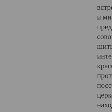
встр
и мн
пред
сово
шить
инте
крас
прот
посе
церк
нахо