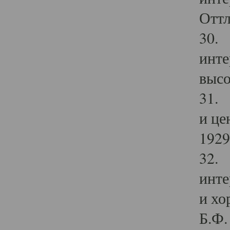
Оттл
30. 
инте
высо
31. 
и це
1929 
32. 
инте
и хо
Б.Ф. 