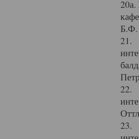
20а.
кафе
Б.Ф. 
21. 
инте
балд
Петр
22. 
инте
Оттл
23. 
инте