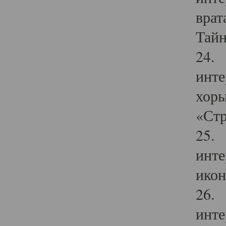
врат
Тайн
24. 
инте
хоры
«Стр
25. 
инте
икон
26. 
инте