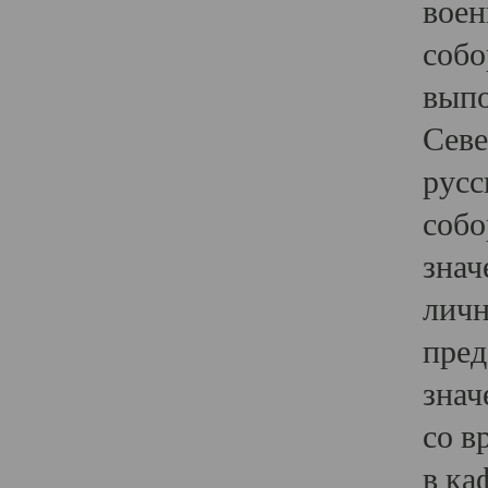
воен
собо
выпо
Севе
русс
собо
знач
личн
пред
знач
со в
в ка