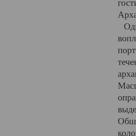
гост
Арха
Один
вопл
порт
тече
арха
Масш
опра
выде
Обши
коло