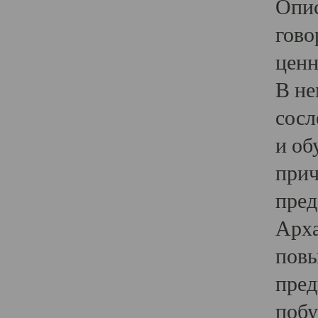
Опис
гово
ценн
В не
сосл
и об
прич
пред
Арха
повы
пред
побу