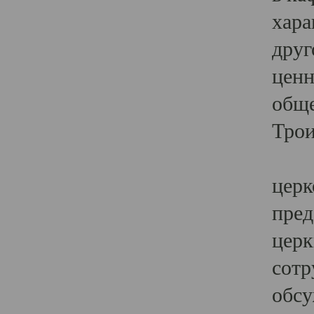
хара
друг
ценн
обще
Трои
Ярк
церк
пред
церк
сотр
обсу