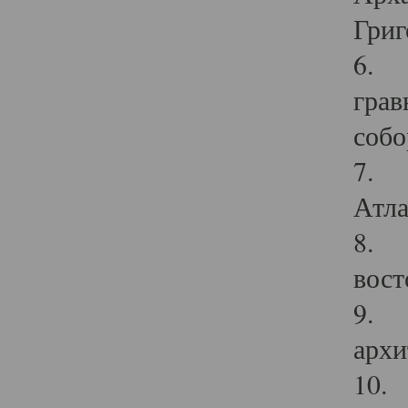
Григ
6. П
грав
собо
7. Г
Атла
8. С
вост
9. С
архи
10. 