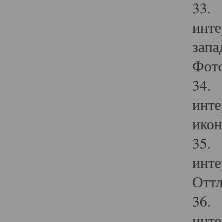
33. 
инте
запа
Фото
34. 
инте
икон
35. 
инте
Оттл
36. 
инте