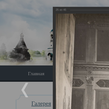
25
из
45
Главная
Экскурсия
Главная
Галерея