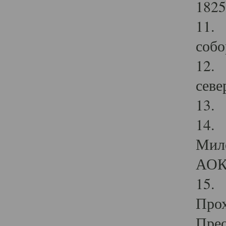
1825
11.
собо
12. 
севе
13.
14. 
Мило
АОК
15. 
Прох
Прео