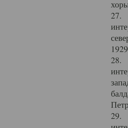
хоры
27. 
инте
севе
1929 
28. 
инте
запа
балд
Петр
29. 
инте