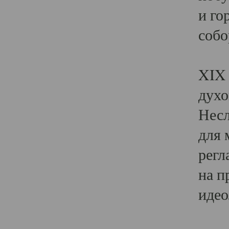
и го
собо
Явл
XIX 
духо
Несл
для 
регл
на п
идео
Поя