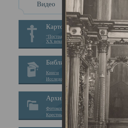
Видео
Св
Картотека
Свя
“Пострадавшие за веру в
XX веке на Севере”
23.12.
Сего
Библиотека
мере
Книги
целе
Исследования
резу
Архив
памя
Фотокопии дел
Арха
Крестные ходы
борь