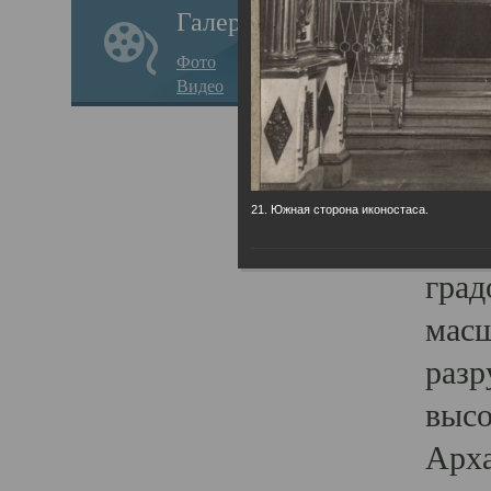
Галерея
годо
Фото
прав
Видео
кафе
Воз
Арха
21. Южная сторона иконостаса.
Трои
град
масш
разр
высо
Арха