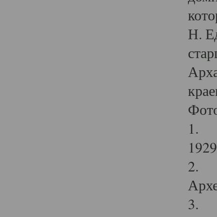
кото
Н. Е
стар
Арха
крае
Фот
1. С
1929 
2. Р
Архе
3. Ф