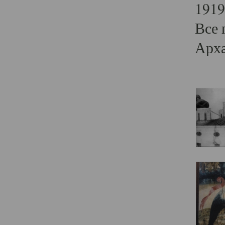
1919
Все 
Арха