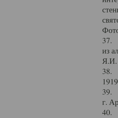
стен
свят
Фото
37. 
из а
Я.И. 
38. 
1919
39. 
г. А
40. 