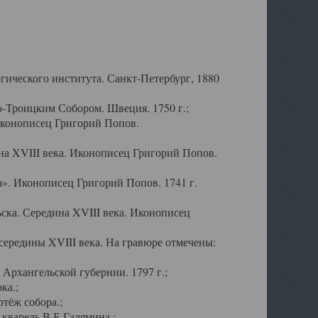
ического института. Санкт-Петербург, 1880
-Троицким Собором. Швеция. 1750 г.;
Иконописец Григорий Попов.
а XVIII века. Иконописец Григорий Попов.
». Иконописец Григорий Попов. 1741 г.
ска. Середина XVIII века. Иконописец
ередины XVIII века. На гравюре отмечены:
Архангельской губернии. 1797 г.;
ка.;
тёж собора.;
кварель В.Е.Галямина.;