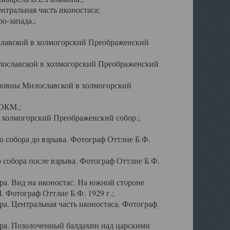
тральная часть иконостаса;
о-запада.;
славской в холмогорский Преображенский
лославской в холмогорский Преображенский
оровны Милославской в холмогорский
АОКМ.;
в холмогорский Преображенский собор.;
 собора до взрыва. Фотограф Оттлие Б.Ф.
 собора после взрыва. Фотограф Оттлие Б.Ф.
а. Вид на иконостас. На южной стороне
. Фотограф Оттлие Б.Ф. 1929 г.;
а. Центральная часть иконостаса. Фотограф
ра. Позолоченный балдахин над царскими