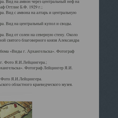
а. Вид на амвон через центральный неф на
аф Оттлие Б.Ф. 1929 г.;
. Вид с амвона на алтарь и центральную
а. Вид на центральный купол и своды.
. Вид от солеи на северную стену. Около
ой святого благоверного князя Александра
бома «Виды г. Архангельска». Фотограф
г. Фото Я.И.Лейцингера.;
рхангельска». Фотограф Лейцингер Я.И.
. Фото Я.И.Лейцингера.
кого областного краеведческого музея.