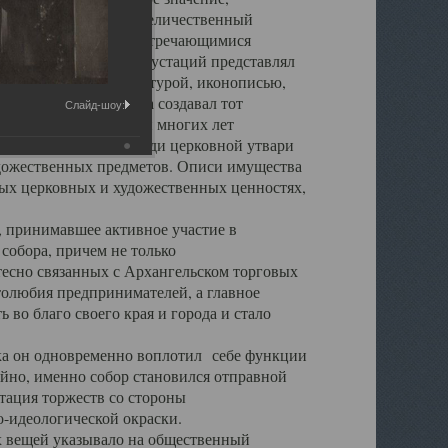
города. Обширный и величественный
ственными нигде не встречающимися
 символических инкрустаций представлял
 с живописью, скульптурой, иконописью,
ьер Троицкого храма создавал тот
Слайд-шоу:
обора, на протяжении многих лет
ице, библиотеке, среди церковной утвари
удожественных предметов. Описи имущества
ьных церковных и художественных ценностях,
, принимавшее активное участие в
собора, причем не только
 тесно связанных с Архангельском торговых
толюбия предпринимателей, а главное
во благо своего края и города и стало
 он одновременно воплотил себе функции
айно, именно собор становился отправной
тация торжеств со стороны
-идеологической окраски.
вещей указывало на общественный