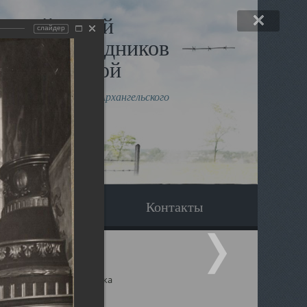
льный музей
слайдер
в и исповедников
рхангельской
влению митрополита Архангельского
горского Даниила
Вопрос-ответ
Контакты
ицкий собор Архангельска