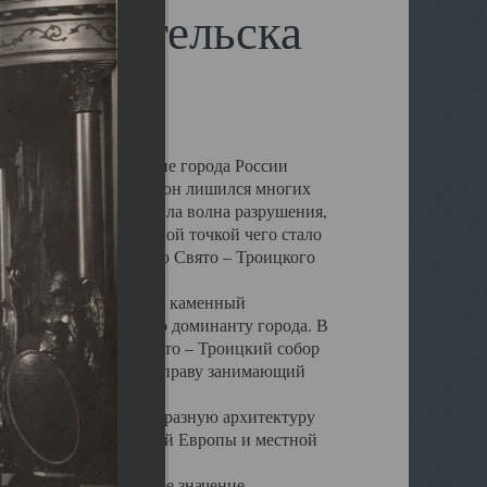
 Архангельска
 чем другие губернские города России
 в результате которых он лишился многих
у Архангельску ударила волна разрушения,
 20 –х годов. Отправной точкой чего стало
нсамбля кафедрального Свято – Троицкого
а, величественный каменный
ю и градостроительную доминанту города. В
оть до разрушения Свято – Троицкий собор
ний Архангельска, по праву занимающий
ртине Архангельска.
 себе яркую и своеобразную архитектуру
ниями России, Западной Европы и местной
вали его кафедральное значение,