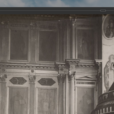
Виртуа
Новомученико
Земли А
Сайт создан по благосло
и Холмо
Наследники
Галерея
Главная
Галерея
Храмы-мученики Архангельска
Свято-Тро