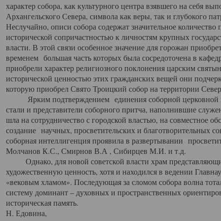
характер собора, как культурного центра взявшего на себя вы
Архангельского Севера, символа как веры, так и глубокого па
Неслучайно, описи собора содержат значительное количество п
исторической сопричастностью к личностям крупных государс
власти. В этой связи особенное значение для горожан приобре
временем большая часть которых была сосредоточена в кафедр
приобрели характер религиозного поклонения царским святыня
исторической ценностью этих гражданских вещей они подчер
которую приобрел Свято Троицкий собор на территории Север
Ярким подтверждением единения соборной церковной ис
стали и представители соборного притча, наполнившие служ
шла на сотрудничество с городской властью, на совместное о
создание научных, просветительских и благотворительных со
соборная интеллигенция проявила в развертывании просветит
Молчанов К.С., Смирнов В.А , Сибирцев М.И. и т.д.
Однако, для новой советской власти храм представляющи
художественную ценность, хотя и находился в ведении Главн
«вековым хламом». Последующая за сломом собора волна тотал
систему доминант – духовных и пространственных ориентиров,
историческая память.
Н. Едовина,