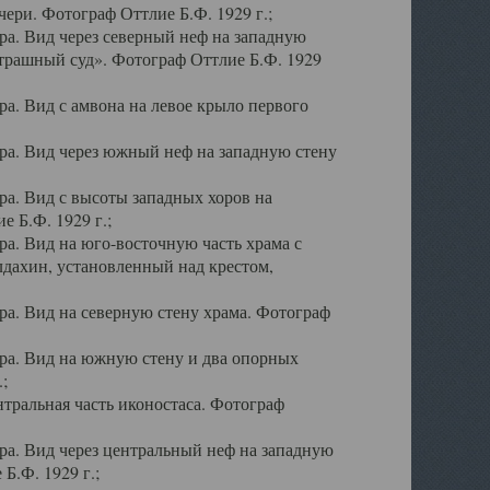
ери. Фотограф Оттлие Б.Ф. 1929 г.;
а. Вид через северный неф на западную
трашный суд». Фотограф Оттлие Б.Ф. 1929
. Вид с амвона на левое крыло первого
а. Вид через южный неф на западную стену
а. Вид с высоты западных хоров на
 Б.Ф. 1929 г.;
а. Вид на юго-восточную часть храма с
дахин, установленный над крестом,
а. Вид на северную стену храма. Фотограф
ра. Вид на южную стену и два опорных
;
тральная часть иконостаса. Фотограф
а. Вид через центральный неф на западную
Б.Ф. 1929 г.;