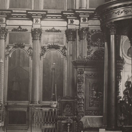
Свято-Троицкий собор
Свято-Троицкий собор Архангельска
23.12.2015
Сегодня мы можем говорить, что Архангельск в большей мере,
пострадал от целенаправленных систематических разрушений,
выдающихся памятников архитектуры. Больше всего по старом
вызванная борьбой с религией, набравшая особую силу в конце
разрушение православного центра архангельской губернии - а
собора Архангельска.
Возникнув в начале XVIII века в центре Архангельск
двухэтажный Троицкий собор, сразу превратился в зрительну
XVIII веке по масштабам ему не было равных на Севере. Впл
оставался самым высоким и значительным из городских строе
второе место, после гостиных дворов, в градостроительной ка
Один из самых больших и светлых соборов России воплотил в
портового города с отраженными в ней архитектурными тече
архангелогородской школы церковного зодчества.
Масштабность, благолепие и богатство собора, вполне оправды