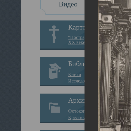
Видео
Картотека
“Пострадавшие за веру в
XX веке на Севере”
Библиотека
Книги
Исследования
Архив
Фотокопии дел
Крестные ходы