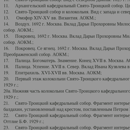
11. Архангельский кафедральный Свято-Троицкий собор. Цен
12. Свято-Троицкий собор и колокольня. Вид с запада и север
13. Омофор XIV-XV вв. Византия. АОКМ.;
14. Воздух. 1692 г. Москва. Вклад Дарьи Прохоровны Мило
собор. АОКМ.;
15. Покровец. 1692 г. Москва. Вклад Дарьи Прохоровны Ми
собор. АОКМ.;
16. Покровец. Се ягнец. 1692 г. Москва. Вклад Дарьи Прох
Преображенский собор. АОКМ.;
17. Палица. Богоматерь. Знамение. Конец XVII в. Москва. 
18. Палица. Успение. XVII в. Север. Вклад Ивана Кузвлева 
19. Епитрахиль. XVI-XVII вв. Москва. АОКМ;
20. Первый этаж колокольни Свято-Троицкого кафедрального
1929 г.;
20а. Нижняя часть колокольни Свято-Троицкого кафедрального
1929 г.;
21. Свято-Троицкий кафедральный собор. Фрагмент интерьер
балдахин, установленный над крестом, поставленным Петром I
22. Свято-Троицкий кафедральный собор. Фрагмент интерьер
Оттлие Б.Ф. 1929 г.;
23. Свято-Троицкий кафедральный собор. Фрагмент интерье