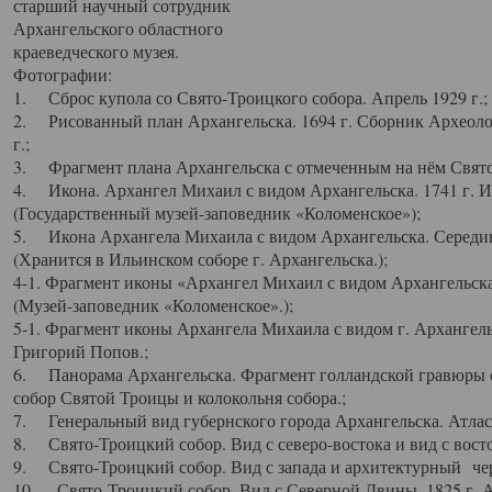
старший научный сотрудник
Архангельского областного
краеведческого музея.
Фотографии:
1. Сброс купола со Свято-Троицкого собора. Апрель 1929 г.;
2. Рисованный план Архангельска. 1694 г. Сборник Археолог
г.;
3. Фрагмент плана Архангельска с отмеченным на нём Свято
4. Икона. Архангел Михаил с видом Архангельска. 1741 г. 
(Государственный музей-заповедник «Коломенское»);
5. Икона Архангела Михаила с видом Архангельска. Середин
(Хранится в Ильинском соборе г. Архангельска.);
4-1. Фрагмент иконы «Архангел Михаил с видом Архангельска
(Музей-заповедник «Коломенское».);
5-1. Фрагмент иконы Архангела Михаила с видом г. Архангель
Григорий Попов.;
6. Панорама Архангельска. Фрагмент голландской гравюры с
собор Святой Троицы и колокольня собора.;
7. Генеральный вид губернского города Архангельска. Атлас 
8. Свято-Троицкий собор. Вид с северо-востока и вид с восто
9. Свято-Троицкий собор. Вид с запада и архитектурный чер
10. Свято-Троицкий собор. Вид с Северной Двины. 1825 г. А