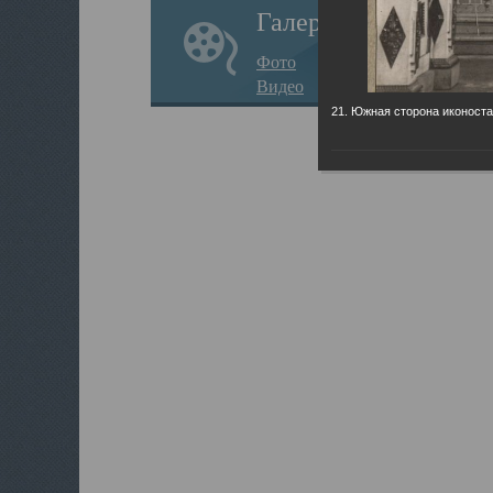
Галерея
Фото
Видео
21. Южная сторона иконоста