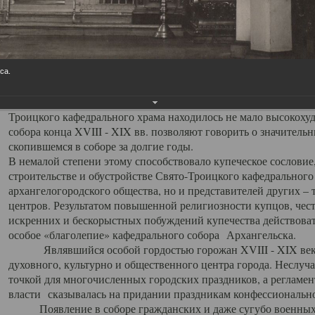
заслуженно выделяя из многочисленных культовых построек 
иконостас украшенный колоннами ионического стиля, с един
царскими вратами, изящным фронтоном и множеством резных,
собой поистине художественную ценность. В совокупности же
шитьем, многочисленными предметами церковной утвари интер
са.
неповторимый красочный ансамбль декоративного убранства с
поражающий воображение своих посетителей. В соборной ризн
Троицкого кафедрального храма находилось не мало высокох
собора конца XVIII - XIX вв. позволяют говорить о значител
скопившемся в соборе за долгие годы.
В немалой степени этому способствовало купеческое сословие
строительстве и обустройстве Свято-Троицкого кафедрального 
архангелогородского общества, но и представителей других –
центров. Результатом повышенной религиозности купцов, чес
искренних и бескорыстных побуждений купечества действовать 
особое «благолепие» кафедрального собора Архангельска.
Являвшийся особой гордостью горожан XVIII - XIX века
духовного, культурно и общественного центра города. Неслуч
точкой для многочисленных городских праздников, а регламен
власти сказывалась на придании праздникам конфессионально
Появление в соборе гражданских и даже сугубо военных 