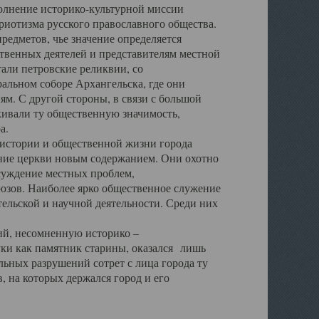
полнение историко-культурной миссии
триотизма русского православного общества.
редметов, чье значение определяется
твенных деятелей и представителям местной
тали петровские реликвии, со
альном соборе Архангельска, где они
м. С другой стороны, в связи с большой
кивали ту общественную значимость,
а.
тории и общественной жизни города
ение церкви новым содержанием. Они охотно
бсуждение местных проблем,
юзов. Наиболее ярко общественное служение
ельской и научной деятельности. Среди них
й, несомненную историко –
ауки как памятник старины, оказался лишь
ьных разрушений сотрет с лица города ту
 на которых держался город и его