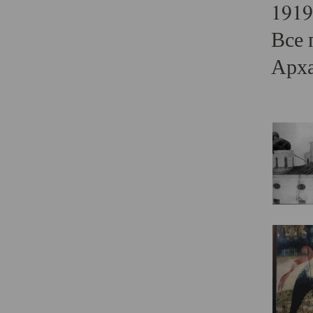
1919
Все 
Арха