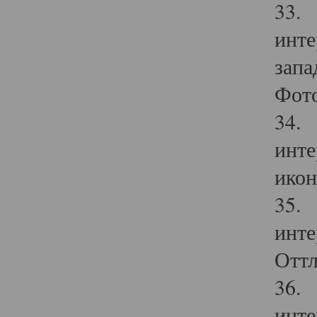
33. 
инте
запа
Фото
34. 
инте
икон
35. 
инте
Оттл
36. 
инте