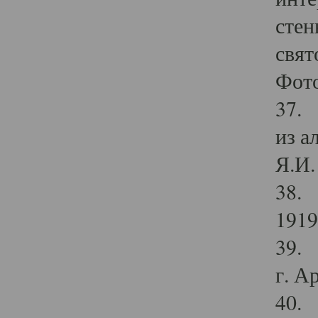
стен
свят
Фото
37. 
из а
Я.И. 
38. 
1919
39. 
г. А
40. 