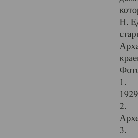
кото
Н. Е
стар
Арха
крае
Фот
1. С
1929 
2. Р
Архе
3. Ф