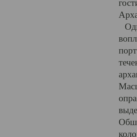
гост
Арха
Один
вопл
порт
тече
арха
Масш
опра
выде
Обши
коло