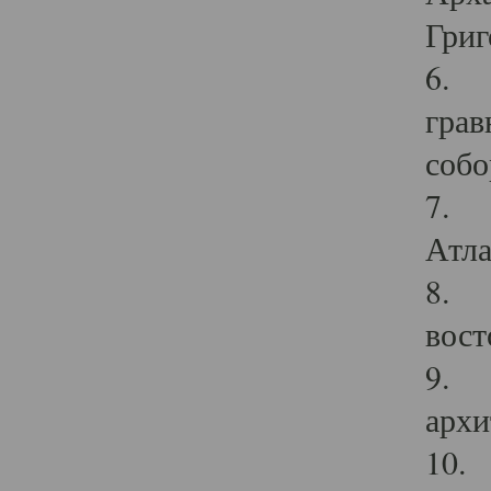
Григ
6. П
грав
собо
7. Г
Атла
8. С
вост
9. С
архи
10. 