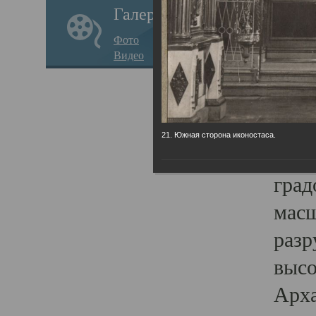
Галерея
годо
Фото
прав
Видео
кафе
Воз
Арха
21. Южная сторона иконостаса.
Трои
град
масш
разр
высо
Арха