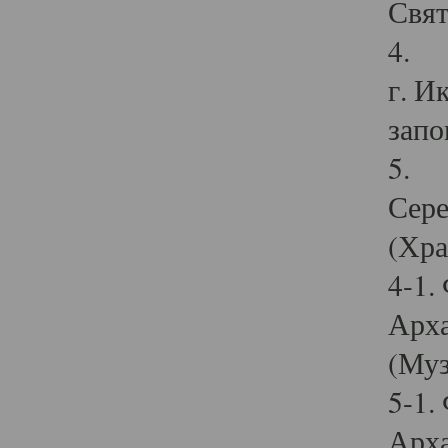
Свят
4. И
г. И
запо
5. И
Сере
(Хра
4-1.
Арха
(Муз
5-1.
Арха