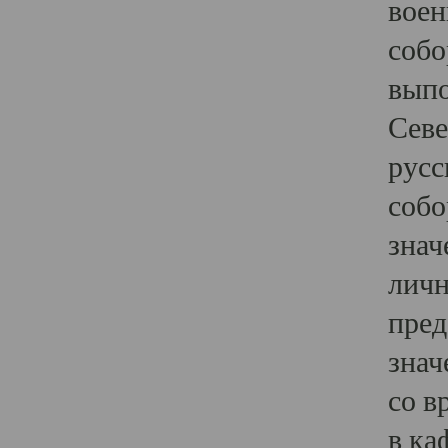
воен
собо
выпо
Севе
русс
собо
знач
личн
пред
знач
со в
в ка