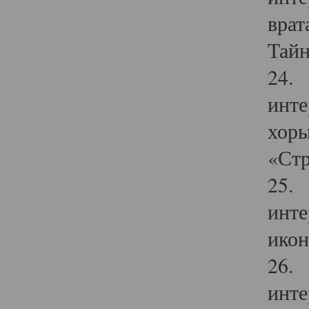
врат
Тайн
24. 
инте
хоры
«Стр
25. 
инте
икон
26. 
инте