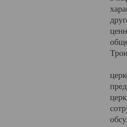
хара
друг
ценн
обще
Трои
Ярк
церк
пред
церк
сотр
обсу