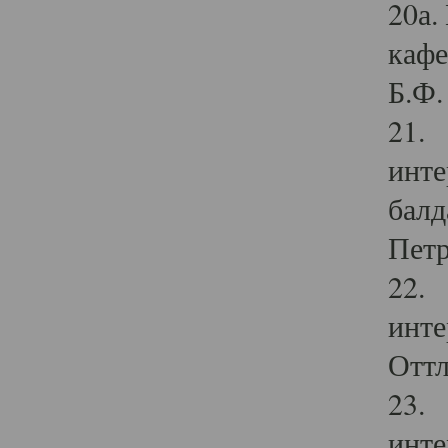
20а.
кафе
Б.Ф. 
21. 
инте
балд
Петр
22. 
инте
Оттл
23. 
инте