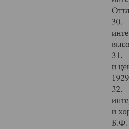
Оттл
30. 
инте
высо
31. 
и це
1929 
32. 
инте
и хо
Б.Ф. 