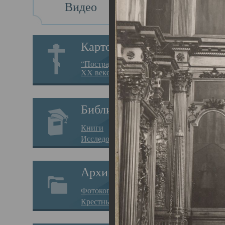
Видео
Св
Картотека
Свя
“Пострадавшие за веру в
XX веке на Севере”
23.12.
Сего
Библиотека
мере
Книги
целе
Исследования
резу
Архив
памя
Фотокопии дел
Арха
Крестные ходы
борь