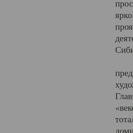
прос
ярко
проя
деят
Сиби
Одн
пред
худо
Глав
«век
тота
доми