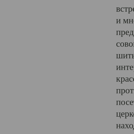
встр
и мн
пред
сово
шить
инте
крас
прот
посе
церк
нахо