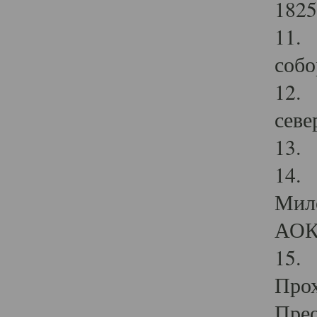
1825
11.
собо
12. 
севе
13.
14. 
Мило
АОК
15. 
Прох
Прео