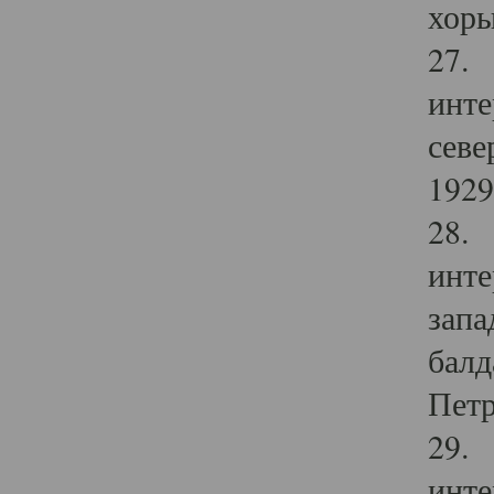
хоры
27. 
инте
севе
1929 
28. 
инте
запа
балд
Петр
29. 
инте