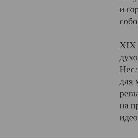
и го
собо
Явл
XIX 
духо
Несл
для 
регл
на п
идео
Поя