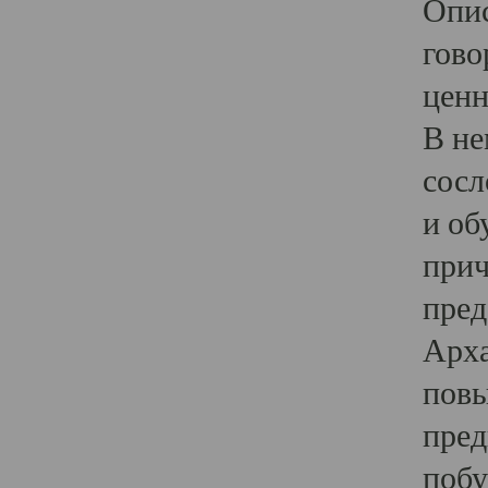
Опис
гово
ценн
В не
сосл
и об
прич
пред
Арха
повы
пред
побу