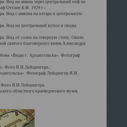
а. Вид на амвон через центральный неф на
аф Оттлие Б.Ф. 1929 г.;
. Вид с амвона на алтарь и центральную
а. Вид на центральный купол и своды.
. Вид от солеи на северную стену. Около
ой святого благоверного князя Александра
бома «Виды г. Архангельска». Фотограф
г. Фото Я.И.Лейцингера.;
рхангельска». Фотограф Лейцингер Я.И.
. Фото Я.И.Лейцингера.
кого областного краеведческого музея.