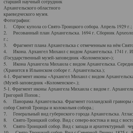
старший научный сотрудник
Архангельского областного
краеведческого музея.
Фотографии:
1. Сброс купола со Свято-Троицкого собора. Апрель 1929 г.;
2. Рисованный план Архангельска. 1694 г. Сборник Археолог
г.;
3. Фрагмент плана Архангельска с отмеченным на нём Свято
4. Икона. Архангел Михаил с видом Архангельска. 1741 г. 
(Государственный музей-заповедник «Коломенское»);
5. Икона Архангела Михаила с видом Архангельска. Середин
(Хранится в Ильинском соборе г. Архангельска.);
4-1. Фрагмент иконы «Архангел Михаил с видом Архангельска
(Музей-заповедник «Коломенское».);
5-1. Фрагмент иконы Архангела Михаила с видом г. Архангель
Григорий Попов.;
6. Панорама Архангельска. Фрагмент голландской гравюры с
собор Святой Троицы и колокольня собора.;
7. Генеральный вид губернского города Архангельска. Атлас 
8. Свято-Троицкий собор. Вид с северо-востока и вид с восто
9. Свято-Троицкий собор. Вид с запада и архитектурный чер
10. Свято-Троицкий собор. Вид с Северной Двины. 1825 г. А