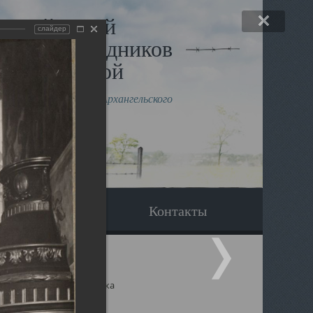
льный музей
слайдер
в и исповедников
рхангельской
влению митрополита Архангельского
горского Даниила
Вопрос-ответ
Контакты
ицкий собор Архангельска