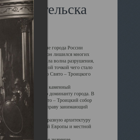
 Архангельска
 чем другие губернские города России
 в результате которых он лишился многих
у Архангельску ударила волна разрушения,
 20 –х годов. Отправной точкой чего стало
нсамбля кафедрального Свято – Троицкого
а, величественный каменный
ю и градостроительную доминанту города. В
оть до разрушения Свято – Троицкий собор
ний Архангельска, по праву занимающий
ртине Архангельска.
 себе яркую и своеобразную архитектуру
ниями России, Западной Европы и местной
вали его кафедральное значение,