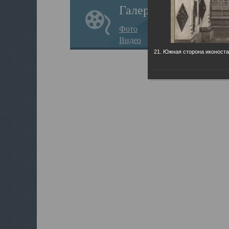
Галерея
Фото
Видео
21. Южная сторона иконоста