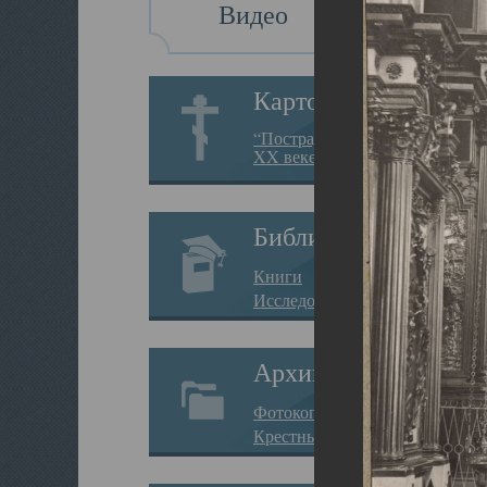
Видео
Картотека
“Пострадавшие за веру в
XX веке на Севере”
Библиотека
Книги
Исследования
Архив
Фотокопии дел
Крестные ходы