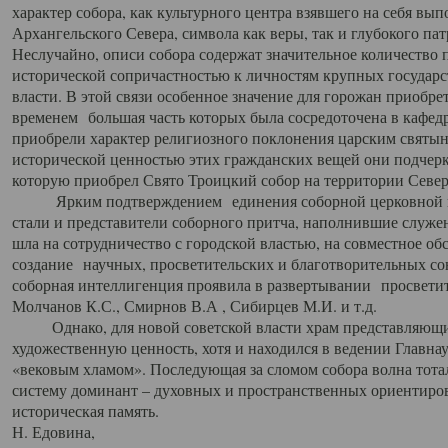
характер собора, как культурного центра взявшего на себя вы
Архангельского Севера, символа как веры, так и глубокого па
Неслучайно, описи собора содержат значительное количество п
исторической сопричастностью к личностям крупных государс
власти. В этой связи особенное значение для горожан приобре
временем большая часть которых была сосредоточена в кафедр
приобрели характер религиозного поклонения царским святыня
исторической ценностью этих гражданских вещей они подчер
которую приобрел Свято Троицкий собор на территории Север
Ярким подтверждением единения соборной церковной ис
стали и представители соборного притча, наполнившие служ
шла на сотрудничество с городской властью, на совместное о
создание научных, просветительских и благотворительных со
соборная интеллигенция проявила в развертывании просветит
Молчанов К.С., Смирнов В.А , Сибирцев М.И. и т.д.
Однако, для новой советской власти храм представляющи
художественную ценность, хотя и находился в ведении Главн
«вековым хламом». Последующая за сломом собора волна тотал
систему доминант – духовных и пространственных ориентиров,
историческая память.
Н. Едовина,