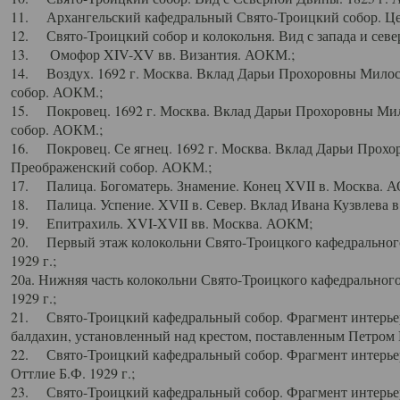
11. Архангельский кафедральный Свято-Троицкий собор. Цен
12. Свято-Троицкий собор и колокольня. Вид с запада и север
13. Омофор XIV-XV вв. Византия. АОКМ.;
14. Воздух. 1692 г. Москва. Вклад Дарьи Прохоровны Мило
собор. АОКМ.;
15. Покровец. 1692 г. Москва. Вклад Дарьи Прохоровны Ми
собор. АОКМ.;
16. Покровец. Се ягнец. 1692 г. Москва. Вклад Дарьи Прох
Преображенский собор. АОКМ.;
17. Палица. Богоматерь. Знамение. Конец XVII в. Москва. 
18. Палица. Успение. XVII в. Север. Вклад Ивана Кузвлева 
19. Епитрахиль. XVI-XVII вв. Москва. АОКМ;
20. Первый этаж колокольни Свято-Троицкого кафедрального
1929 г.;
20а. Нижняя часть колокольни Свято-Троицкого кафедрального
1929 г.;
21. Свято-Троицкий кафедральный собор. Фрагмент интерьер
балдахин, установленный над крестом, поставленным Петром I
22. Свято-Троицкий кафедральный собор. Фрагмент интерьер
Оттлие Б.Ф. 1929 г.;
23. Свято-Троицкий кафедральный собор. Фрагмент интерье