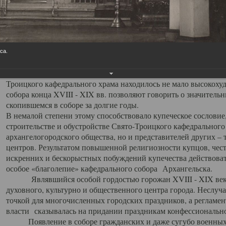
заслуженно выделяя из многочисленных культовых построек 
иконостас украшенный колоннами ионического стиля, с един
царскими вратами, изящным фронтоном и множеством резных,
собой поистине художественную ценность. В совокупности же
шитьем, многочисленными предметами церковной утвари интер
са.
неповторимый красочный ансамбль декоративного убранства с
поражающий воображение своих посетителей. В соборной ризн
Троицкого кафедрального храма находилось не мало высокох
собора конца XVIII - XIX вв. позволяют говорить о значител
скопившемся в соборе за долгие годы.
В немалой степени этому способствовало купеческое сословие
строительстве и обустройстве Свято-Троицкого кафедрального 
архангелогородского общества, но и представителей других –
центров. Результатом повышенной религиозности купцов, чес
искренних и бескорыстных побуждений купечества действовать 
особое «благолепие» кафедрального собора Архангельска.
Являвшийся особой гордостью горожан XVIII - XIX века
духовного, культурно и общественного центра города. Неслуч
точкой для многочисленных городских праздников, а регламен
власти сказывалась на придании праздникам конфессионально
Появление в соборе гражданских и даже сугубо военных 