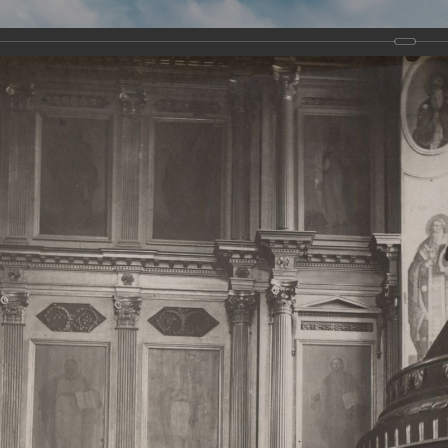
Виртуа
Новомученико
Земли А
Сайт создан по благосло
и Холмо
Наследники
Галерея
Главная
Галерея
Храмы-мученики Архангельска
Свято-Тро