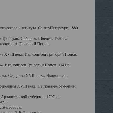
ического института. Санкт-Петербург, 1880
-Троицким Собором. Швеция. 1750 г.;
Иконописец Григорий Попов.
а XVIII века. Иконописец Григорий Попов.
». Иконописец Григорий Попов. 1741 г.
ска. Середина XVIII века. Иконописец
ередины XVIII века. На гравюре отмечены:
Архангельской губернии. 1797 г.;
ка.;
тёж собора.;
кварель В.Е.Галямина.;