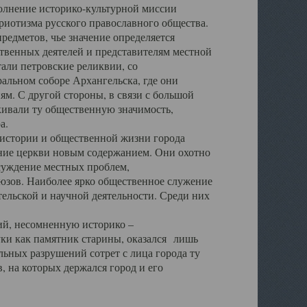
полнение историко-культурной миссии
триотизма русского православного общества.
редметов, чье значение определяется
твенных деятелей и представителям местной
тали петровские реликвии, со
альном соборе Архангельска, где они
м. С другой стороны, в связи с большой
кивали ту общественную значимость,
а.
тории и общественной жизни города
ение церкви новым содержанием. Они охотно
бсуждение местных проблем,
юзов. Наиболее ярко общественное служение
ельской и научной деятельности. Среди них
й, несомненную историко –
ауки как памятник старины, оказался лишь
ьных разрушений сотрет с лица города ту
 на которых держался город и его