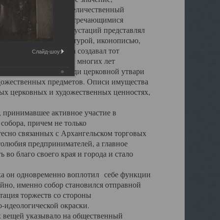
города. Обширный и величественный
ственными нигде не встречающимися
 символических инкрустаций представлял
 с живописью, скульптурой, иконописью,
ьер Троицкого храма создавал тот
Слайд-шоу:
обора, на протяжении многих лет
ице, библиотеке, среди церковной утвари
удожественных предметов. Описи имущества
ьных церковных и художественных ценностях,
, принимавшее активное участие в
собора, причем не только
 тесно связанных с Архангельском торговых
толюбия предпринимателей, а главное
во благо своего края и города и стало
 он одновременно воплотил себе функции
айно, именно собор становился отправной
тация торжеств со стороны
-идеологической окраски.
вещей указывало на общественный