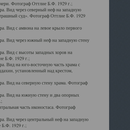
ери. Фотограф Оттлие Б.Ф. 1929 г.;
а. Вид через северный неф на западную
трашный суд». Фотограф Оттлие Б.Ф. 1929
. Вид с амвона на левое крыло первого
а. Вид через южный неф на западную стену
а. Вид с высоты западных хоров на
 Б.Ф. 1929 г.;
а. Вид на юго-восточную часть храма с
дахин, установленный над крестом,
а. Вид на северную стену храма. Фотограф
ра. Вид на южную стену и два опорных
;
тральная часть иконостаса. Фотограф
а. Вид через центральный неф на западную
Б.Ф. 1929 г.;