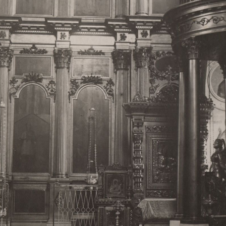
Свято-Троицкий собор
Свято-Троицкий собор Архангельска
23.12.2015
Сегодня мы можем говорить, что Архангельск в большей мере,
пострадал от целенаправленных систематических разрушений,
выдающихся памятников архитектуры. Больше всего по старом
вызванная борьбой с религией, набравшая особую силу в конце
разрушение православного центра архангельской губернии - а
собора Архангельска.
Возникнув в начале XVIII века в центре Архангельск
двухэтажный Троицкий собор, сразу превратился в зрительну
XVIII веке по масштабам ему не было равных на Севере. Впл
оставался самым высоким и значительным из городских строе
второе место, после гостиных дворов, в градостроительной ка
Один из самых больших и светлых соборов России воплотил в
портового города с отраженными в ней архитектурными тече
архангелогородской школы церковного зодчества.
Масштабность, благолепие и богатство собора, вполне оправды