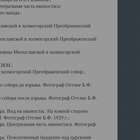
тральная часть иконостаса;
о-запада.;
славской в холмогорский Преображенский
лославской в холмогорский Преображенский
оровны Милославской в холмогорский
АОКМ.;
в холмогорский Преображенский собор.;
 собора до взрыва. Фотограф Оттлие Б.Ф.
 собора после взрыва. Фотограф Оттлие Б.Ф.
а. Вид на иконостас. На южной стороне
. Фотограф Оттлие Б.Ф. 1929 г.;
а. Центральная часть иконостаса. Фотограф
ра. Позолоченный балдахин над царскими