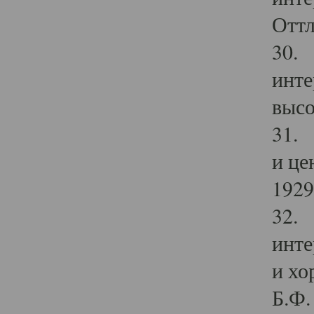
Оттл
30. 
инте
высо
31. 
и це
1929 
32. 
инте
и хо
Б.Ф. 