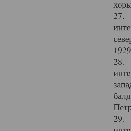
хоры
27. 
инте
севе
1929 
28. 
инте
запа
балд
Петр
29. 
инте