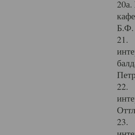
20а.
кафе
Б.Ф. 
21. 
инте
балд
Петр
22. 
инте
Оттл
23. 
инте