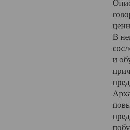
Опис
гово
ценн
В не
сосл
и об
прич
пред
Арха
повы
пред
побу