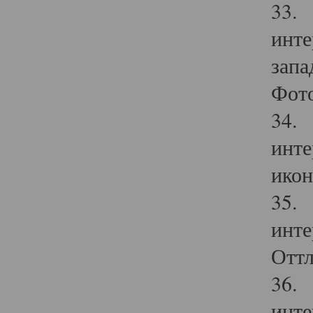
33. 
инте
запа
Фото
34. 
инте
икон
35. 
инте
Оттл
36. 
инте