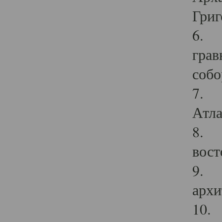
Григ
6. П
грав
собо
7. Г
Атла
8. С
вост
9. С
архи
10. 