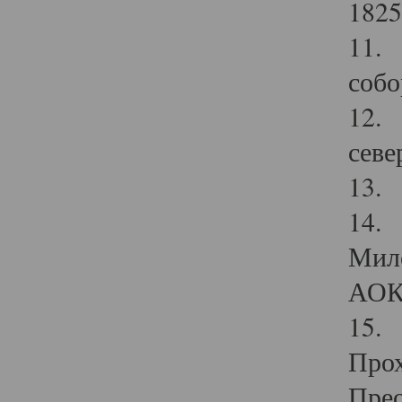
1825
11.
собо
12. 
севе
13.
14. 
Мило
АОК
15. 
Прох
Прео