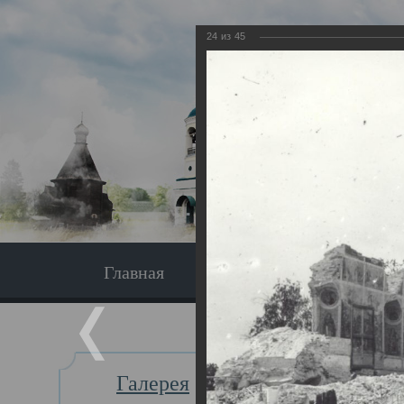
24
из
45
Главная
Экскурсия
Главная
Галерея