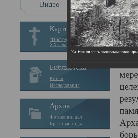
Видео
Св
Картотека
Свя
“Пострадавшие за веру в
XX веке на Севере”
23.12.
20а. Нижняя часть колокольни после взры
Сего
Библиотека
мере
Книги
целе
Исследования
резу
Архив
памя
Фотокопии дел
Арха
Крестные ходы
борь