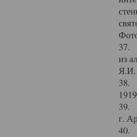
стен
свят
Фото
37. 
из а
Я.И. 
38. 
1919
39. 
г. А
40. 