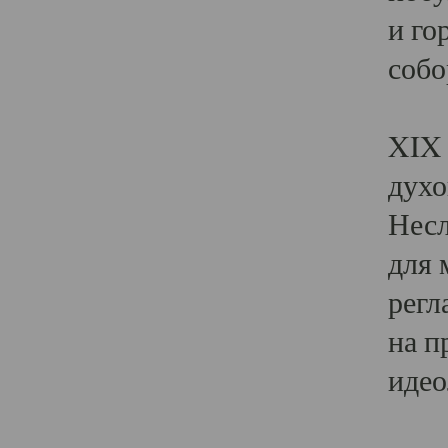
и го
собо
Явл
XIX 
духо
Несл
для 
регл
на п
идео
Поя