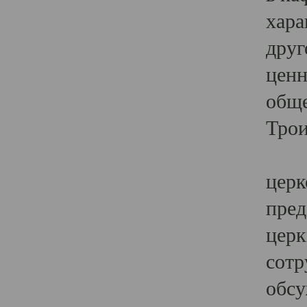
хара
друг
ценн
обще
Трои
Ярк
церк
пред
церк
сотр
обсу