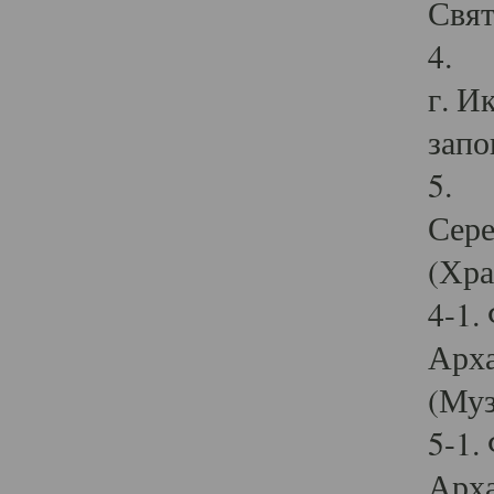
Свят
4. И
г. И
запо
5. И
Сере
(Хра
4-1.
Арха
(Муз
5-1.
Арха