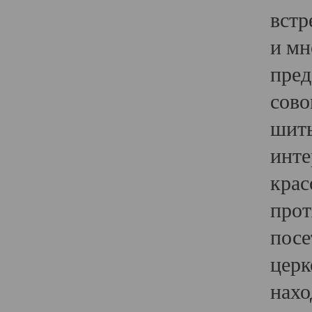
встр
и мн
пред
сово
шить
инте
крас
прот
посе
церк
нахо