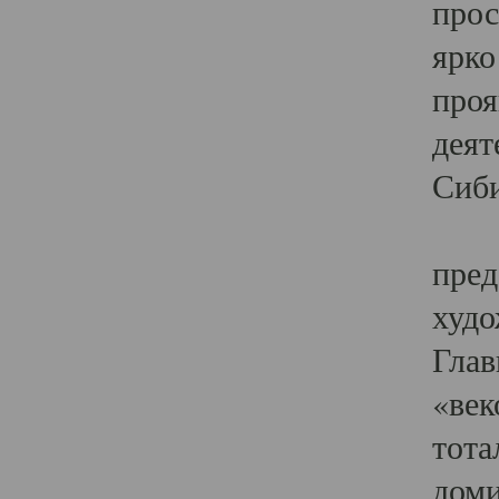
прос
ярко
проя
деят
Сиби
Одн
пред
худо
Глав
«век
тота
доми