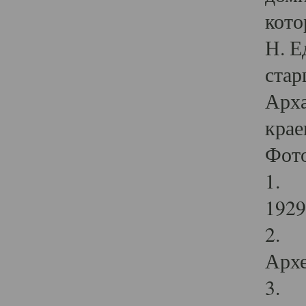
кото
Н. Е
стар
Арха
крае
Фот
1. С
1929 
2. Р
Архе
3. Ф