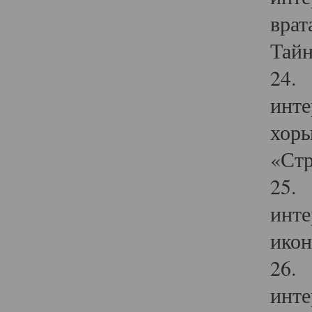
врат
Тайн
24. 
инте
хоры
«Стр
25. 
инте
икон
26. 
инте