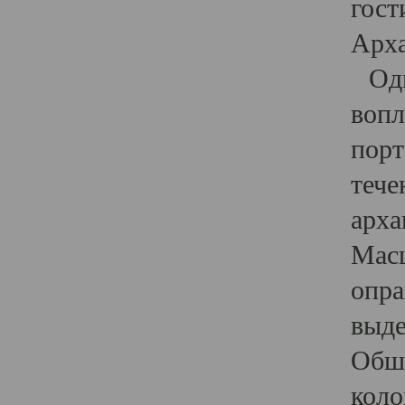
гост
Арха
Один
вопл
порт
тече
арха
Масш
опра
выде
Обши
коло