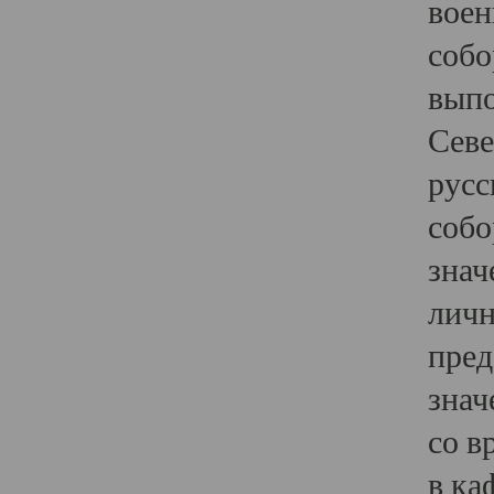
воен
собо
выпо
Севе
русс
собо
знач
личн
пред
знач
со в
в ка