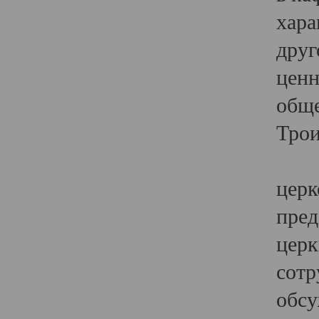
хара
друг
ценн
обще
Трои
Ярк
церк
пред
церк
сотр
обсу