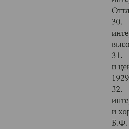
Оттл
30. 
инте
высо
31. 
и це
1929 
32. 
инте
и хо
Б.Ф. 