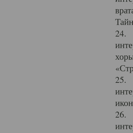
врат
Тайн
24. 
инте
хоры
«Стр
25. 
инте
икон
26. 
инте