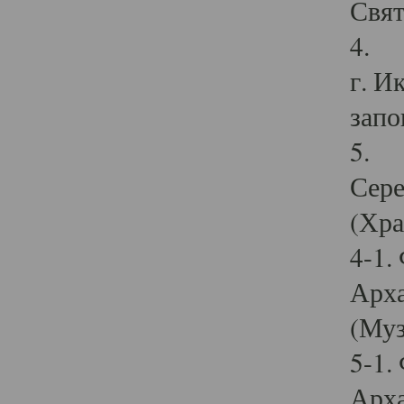
Свят
4. И
г. И
запо
5. И
Сере
(Хра
4-1.
Арха
(Муз
5-1.
Арха