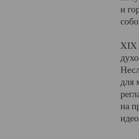
и го
собо
Явл
XIX 
духо
Несл
для 
регл
на п
идео
Поя