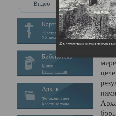
Видео
Св
Картотека
Свя
“Пострадавшие за веру в
XX веке на Севере”
23.12.
20а. Нижняя часть колокольни после взры
Сего
Библиотека
мере
Книги
целе
Исследования
резу
Архив
памя
Фотокопии дел
Арха
Крестные ходы
борь