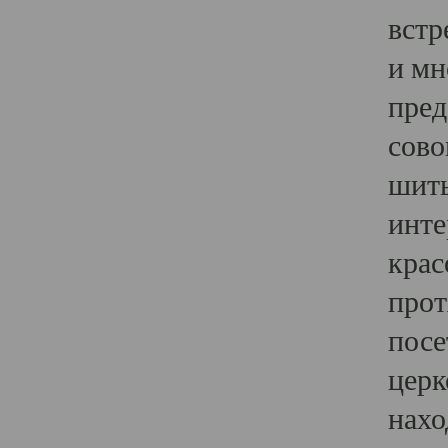
встр
и мн
пред
сово
шить
инте
крас
прот
посе
церк
нахо