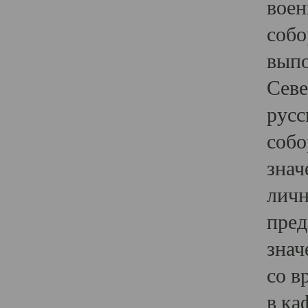
воен
собо
выпо
Севе
русс
собо
знач
личн
пред
знач
со в
в ка