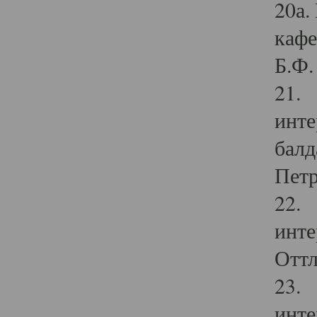
20а.
кафе
Б.Ф. 
21. 
инте
балд
Петр
22. 
инте
Оттл
23. 
инте