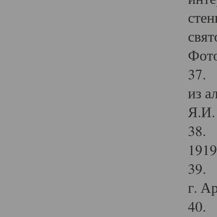
стен
свят
Фото
37. 
из а
Я.И. 
38. 
1919
39. 
г. А
40. 