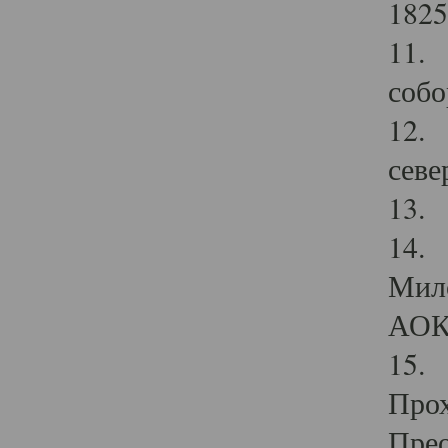
1825
11.
собо
12. 
севе
13.
14. 
Мило
АОК
15. 
Прох
Прео