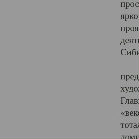
прос
ярко
проя
деят
Сиби
Одн
пред
худо
Глав
«век
тота
доми