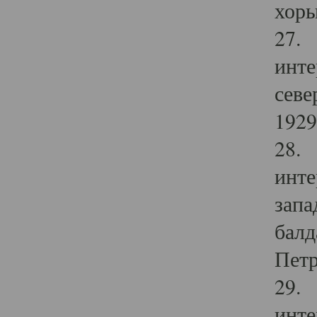
хоры
27. 
инте
севе
1929 
28. 
инте
запа
балд
Петр
29. 
инте