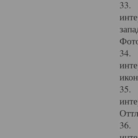
33. 
инте
запа
Фото
34. 
инте
икон
35. 
инте
Оттл
36. 
инте