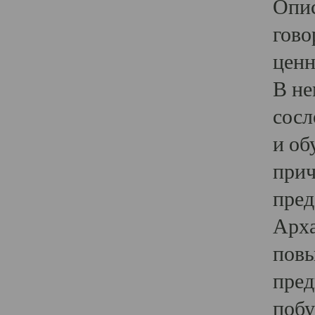
Опис
гово
ценн
В не
сосл
и об
прич
пред
Арха
повы
пред
побу