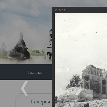
24
из
45
Главная
Экскурсия
Главная
Галерея