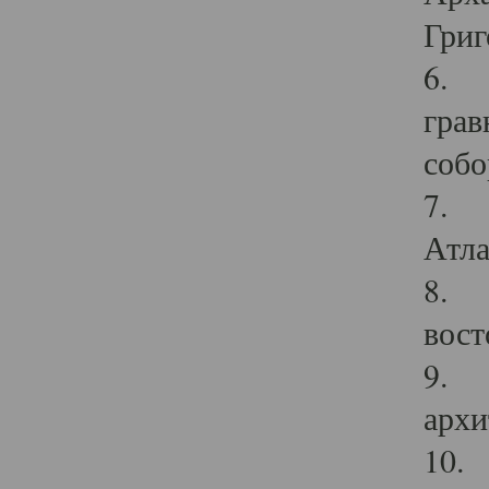
Григ
6. П
грав
собо
7. Г
Атла
8. С
вост
9. С
архи
10. 