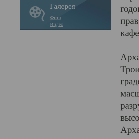
Галерея
годо
Фото
прав
Видео
кафе
Воз
Арха
Трои
град
масш
разр
высо
Арха