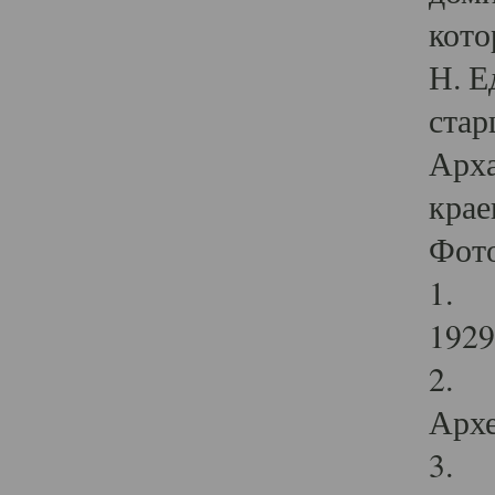
кото
Н. Е
стар
Арха
крае
Фот
1. С
1929 
2. Р
Архе
3. Ф