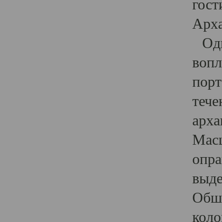
гост
Арха
Один
вопл
порт
тече
арха
Масш
опра
выде
Обши
коло